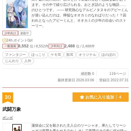
ます。その中で繰り広げられる、おとぎ話のような物語……
のひとつです。 —— 研究熱心なアルビノタヌキのアビーくん
が迷い込んだのは、獰猛なオオカミのなわばりだった！？囚
われとなったアビーくんと、オオカミの少年の出会いのスト
ーリー。
少年向け
連載中
24h.ポイント
0pt
8,552
2,488
位 / 8,552件
位 / 2,488件
一般漫画
少年向け
ファンタジー
ほっこり
ケモ耳
獣耳
オリジナル
ほのぼの
じんわり
人外
感想数 0
119ページ
最終更新日 2026.03.06
登録日 2022.07.31
30
お気に入り追加
4
武闘万象
ボンボ
蓮獄会に父を殺された主人公のリーシャオ、果たしてリーシ
ャオは復讐を果たせるのか！ そして復讐のその先に何が待っ