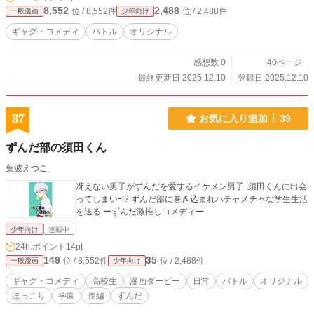
8,552
2,488
位 / 8,552件
位 / 2,488件
一般漫画
少年向け
ギャグ・コメディ
バトル
オリジナル
感想数 0
40ページ
最終更新日 2025.12.10
登録日 2025.12.10
37
お気に入り追加
39
ずんだ部の須田くん
葉波えつこ
冴えない男子がずんだを愛するイケメン男子･須田くんに出会
ってしまいｰ!? ずんだ部に巻き込まれハチャメチャな学生生活
を送る ーずんだ激推しコメディー
少年向け
連載中
24h.ポイント
14pt
149
35
位 / 8,552件
位 / 2,488件
一般漫画
少年向け
ギャグ・コメディ
高校生
漫画ダービー
日常
バトル
オリジナル
ほっこり
学園
長編
ずんだ