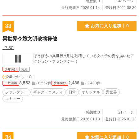
感想数 0
148ページ
最終更新日 2026.01.14
登録日 2021.08.30
33
お気に入り追加
0
異世界令嬢文明破壊禄他
LP-SC
ほうぼうの異世界文明を破壊している女の子の姿を描いたア
クション・ファンタジー！
少年向け
完結
24h.ポイント
0pt
8,552
2,488
位 / 8,552件
位 / 2,488件
一般漫画
少年向け
ファンタジー
ギャグ・コメディ
日常
オリジナル
異世界
エミュー
感想数 0
21ページ
最終更新日 2026.01.13
登録日 2026.01.13
34
お気に入り追加
0