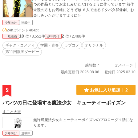
つの作品としてお楽しみいただけるように作っています 前作
未読の方もお気軽にどうぞ🙌 ６人で送るドタバタ群像劇、お
楽しみいただけますように✨
少年向け
連載中
24h.ポイント
484pt
10
2
位 / 8,552件
位 / 2,488件
一般漫画
少年向け
ギャグ・コメディ
学園・青春
ラブコメ
オリジナル
第11回漫画ダービー
感想数 7
254ページ
最終更新日 2026.08.06
登録日 2025.03.10
2
お気に入り追加
2
パンツの日に登場する魔法少女 キューティーポイズン
まこと大吉
無許可魔法少女キューティーポイズンのプロローグ１話にな
ります。
少年向け
連載中