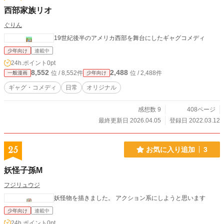
西部家族リオ
ぐりん
19世紀後半のアメリカ西部を舞台にしたギャグコメディ
少年向け
連載中
24h.ポイント
0pt
8,552
2,488
位 / 8,552件
位 / 2,488件
一般漫画
少年向け
ギャグ・コメディ
日常
オリジナル
感想数 9
408ページ
最終更新日 2026.04.05
登録日 2022.03.12
25
お気に入り追加
3
妖怪子孫M
フジリュウジ
妖怪物を描きました。 アクション系にしようと思います
少年向け
連載中
24h.ポイント
0pt