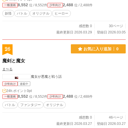
8,552
2,488
位 / 8,552件
位 / 2,488件
一般漫画
少年向け
妖怪
バトル
オリジナル
ヒーロー
感想数 0
30ページ
最終更新日 2026.03.29
登録日 2026.03.05
26
お気に入り追加
0
魔剣と魔女
ま〜る
魔女が悪魔と戦う話
少年向け
連載中
24h.ポイント
0pt
8,552
2,488
位 / 8,552件
位 / 2,488件
一般漫画
少年向け
バトル
ファンタジー
オリジナル
感想数 0
46ページ
最終更新日 2026.03.27
登録日 2026.03.27