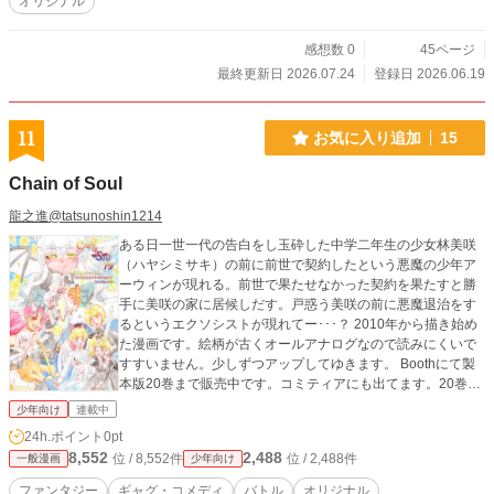
オリジナル
感想数 0
45ページ
最終更新日 2026.07.24
登録日 2026.06.19
11
お気に入り追加
15
Chain of Soul
龍之進@tatsunoshin1214
ある日一世一代の告白をし玉砕した中学二年生の少女林美咲
（ハヤシミサキ）の前に前世で契約したという悪魔の少年ア
ーウィンが現れる。前世で果たせなかった契約を果たすと勝
手に美咲の家に居候しだす。戸惑う美咲の前に悪魔退治をす
るというエクソシストが現れてー･･･？ 2010年から描き始め
た漫画です。絵柄が古くオールアナログなので読みにくいで
すすいません。少しずつアップしてゆきます。 Boothにて製
本版20巻まで販売中です。コミティアにも出てます。20巻で
本編完結しました。現在短編、スピンオフなど執筆中です。
少年向け
連載中
24h.ポイント
0pt
8,552
2,488
位 / 8,552件
位 / 2,488件
一般漫画
少年向け
ファンタジー
ギャグ・コメディ
バトル
オリジナル