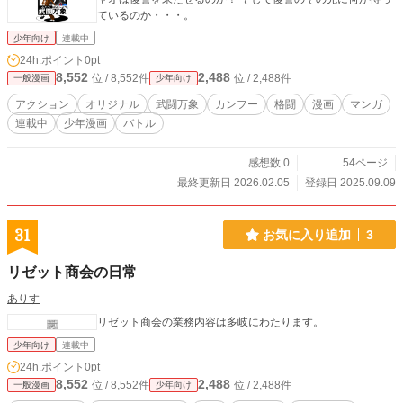
ているのか・・・。
少年向け
連載中
24h.ポイント
0pt
8,552
2,488
位 / 8,552件
位 / 2,488件
一般漫画
少年向け
アクション
オリジナル
武闘万象
カンフー
格闘
漫画
マンガ
連載中
少年漫画
バトル
感想数 0
54ページ
最終更新日 2026.02.05
登録日 2025.09.09
31
お気に入り追加
3
リゼット商会の日常
ありす
リゼット商会の業務内容は多岐にわたります。
少年向け
連載中
24h.ポイント
0pt
8,552
2,488
位 / 8,552件
位 / 2,488件
一般漫画
少年向け