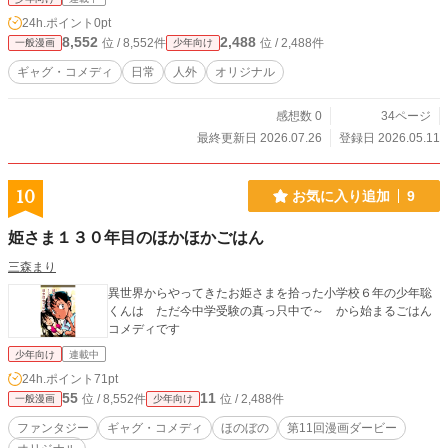
24h.ポイント
0pt
8,552
2,488
位 / 8,552件
位 / 2,488件
一般漫画
少年向け
ギャグ・コメディ
日常
人外
オリジナル
感想数 0
34ページ
最終更新日 2026.07.26
登録日 2026.05.11
10
お気に入り追加
9
姫さま１３０年目のほかほかごはん
三森まり
異世界からやってきたお姫さまを拾った小学校６年の少年聡
くんは ただ今中学受験の真っ只中で～ から始まるごはん
コメディです
少年向け
連載中
24h.ポイント
71pt
55
11
位 / 8,552件
位 / 2,488件
一般漫画
少年向け
ファンタジー
ギャグ・コメディ
ほのぼの
第11回漫画ダービー