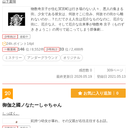
山下夏暉
物数奇京子が住む冥宮町は行き場のない人々、悪人の集まる
街。少女である彼女は、何故そこに住み、何故その街から離
れないのか…？ただでさえ人生は厄介なものなのに、厄介な
街に、厄介な人、そして厄介な出来事が物数奇 京子（ものず
き きょうこ）の周りで起こってしまう群像劇…
少年向け
連載中
24h.ポイント
14pt
146
33
位 / 8,552件
位 / 2,488件
一般漫画
少年向け
ミステリー
アンダーグラウンド
オリジナル
感想数 0
309ページ
最終更新日 2026.05.19
登録日 2021.05.13
20
お気に入り追加
0
御伽之國ノなたーしゃちゃん
しっぽく。
鉈持つ幼女が暴れ、その父親が右往左往するお話。