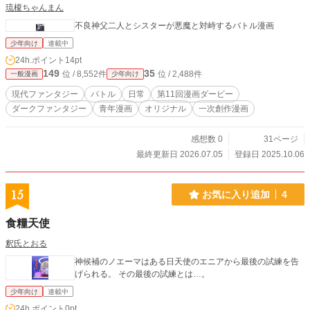
琉榎ちゃんまん
不良神父二人とシスターが悪魔と対峙するバトル漫画
少年向け
連載中
24h.ポイント
14pt
149
35
位 / 8,552件
位 / 2,488件
一般漫画
少年向け
現代ファンタジー
バトル
日常
第11回漫画ダービー
ダークファンタジー
青年漫画
オリジナル
一次創作漫画
感想数 0
31ページ
最終更新日 2026.07.05
登録日 2025.10.06
15
お気に入り追加
4
食糧天使
釈氏とおる
神候補のノエーマはある日天使のエニアから最後の試練を告
げられる。 その最後の試練とは…。
少年向け
連載中
24h.ポイント
0pt