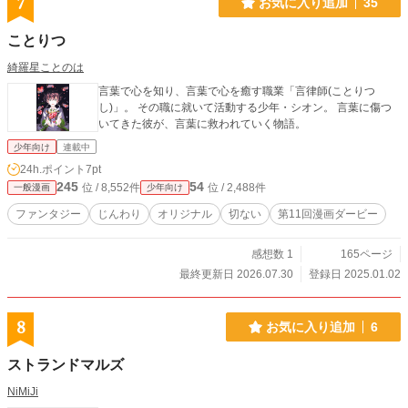
7
お気に入り追加
35
ことりつ
綺羅星ことのは
言葉で心を知り、言葉で心を癒す職業「言律師(ことりつ
し)」。 その職に就いて活動する少年・シオン。 言葉に傷つ
いてきた彼が、言葉に救われていく物語。
少年向け
連載中
24h.ポイント
7pt
245
54
位 / 8,552件
位 / 2,488件
一般漫画
少年向け
ファンタジー
じんわり
オリジナル
切ない
第11回漫画ダービー
感想数 1
165ページ
最終更新日 2026.07.30
登録日 2025.01.02
8
お気に入り追加
6
ストランドマルズ
NiMiJi