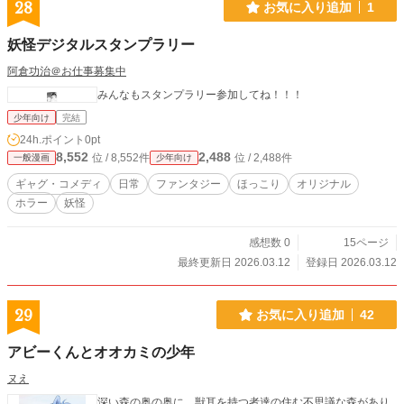
28
お気に入り追加
1
妖怪デジタルスタンプラリー
阿倉功治＠お仕事募集中
みんなもスタンプラリー参加してね！！！
少年向け
完結
24h.ポイント
0pt
8,552
2,488
位 / 8,552件
位 / 2,488件
一般漫画
少年向け
ギャグ・コメディ
日常
ファンタジー
ほっこり
オリジナル
ホラー
妖怪
感想数 0
15ページ
最終更新日 2026.03.12
登録日 2026.03.12
29
お気に入り追加
42
アビーくんとオオカミの少年
ヌえ
深い森の奥の奥に、獣耳を持つ者達の住む不思議な森があり