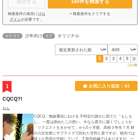
保存する
180
件を検索する
検索条件の保存には
ロ
× 検索条件をクリアする
グイン
が必要です。
少年向け
オリジナル
カテゴリ
タグ
1
2
3
4
5
180
件
1
お気に入り追加
63
CQCQ?!
おん
CQCQ：無線通信における 不特定の誰かに宛てた「もしも
し」 一度は諦めたこの想い、今なら貴方に届くでしょうか
「リクエストをきかせて」から5ヶ月後、高校３年生７月 耕
介の文化祭にサプライズで訪れた甘利と彦ですが、校内では
様々な思惑が交錯していて…⁉︎ 前作続編ではありますが、一