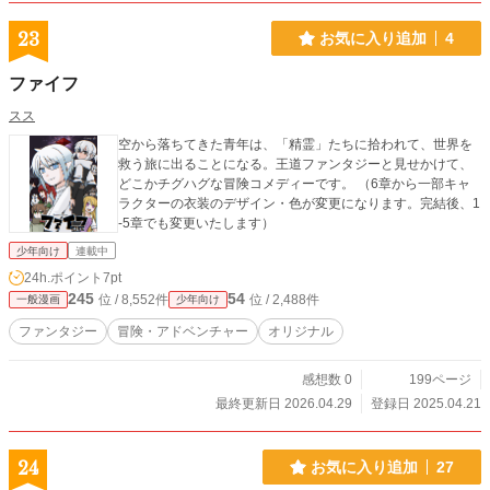
23
お気に入り追加
4
ファイフ
スス
空から落ちてきた青年は、「精霊」たちに拾われて、世界を
救う旅に出ることになる。王道ファンタジーと見せかけて、
どこかチグハグな冒険コメディーです。 （6章から一部キャ
ラクターの衣装のデザイン・色が変更になります。完結後、1
-5章でも変更いたします）
少年向け
連載中
24h.ポイント
7pt
245
54
位 / 8,552件
位 / 2,488件
一般漫画
少年向け
ファンタジー
冒険・アドベンチャー
オリジナル
感想数 0
199ページ
最終更新日 2026.04.29
登録日 2025.04.21
24
お気に入り追加
27