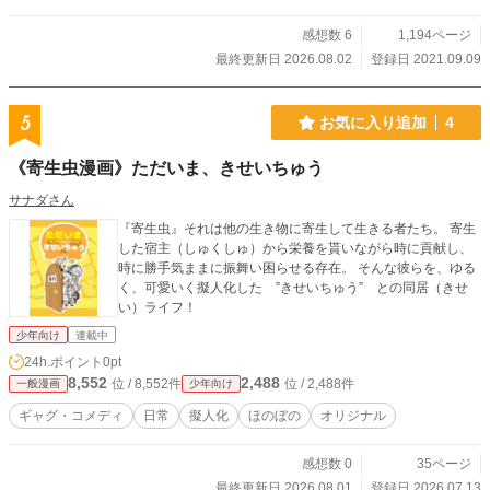
感想数 6
1,194ページ
最終更新日 2026.08.02
登録日 2021.09.09
5
お気に入り追加
4
《寄生虫漫画》ただいま、きせいちゅう
サナダさん
『寄生虫』それは他の生き物に寄生して生きる者たち。 寄生
した宿主（しゅくしゅ）から栄養を貰いながら時に貢献し、
時に勝手気ままに振舞い困らせる存在。 そんな彼らを、ゆる
く、可愛いく擬人化した ”きせいちゅう” との同居（きせ
い）ライフ！
少年向け
連載中
24h.ポイント
0pt
8,552
2,488
位 / 8,552件
位 / 2,488件
一般漫画
少年向け
ギャグ・コメディ
日常
擬人化
ほのぼの
オリジナル
感想数 0
35ページ
最終更新日 2026.08.01
登録日 2026.07.13