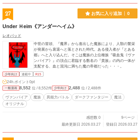
27
お気に入り追加
0
Under Ｈeim《アンダーヘイム》
レオパッド
中世の冒頭、『魔界』から進出した魔族により、人類の繁栄
が発展から衰退へと落とされた時代。ある侵入者が『とある
都』へと入り込んだ。そこは魔族の上位種族『吸血鬼《ヴァ
ンパイア》』の頂点に君臨する数名の『貴族』の内の一体が
支配する、血と混沌に満ちた魔の帝都だった・・・。
少年向け
連載中
R15
24h.ポイント
0pt
8,552
2,488
位 / 8,552件
位 / 2,488件
一般漫画
少年向け
ヴァンパイア
魔族
異能力バトル
ダークファンタジー
魔法
オリジナル
感想数 0
9ページ
最終更新日 2026.03.27
登録日 2026.03.27