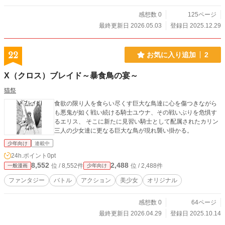
感想数 0
125ページ
最終更新日 2026.05.03
登録日 2025.12.29
22
お気に入り追加
2
X（クロス）ブレイド～暴食鳥の宴～
猫祭
食欲の限り人を食らい尽くす巨大な鳥達に心を傷つきながら
も悪鬼が如く戦い続ける騎士ユウナ、その戦いぶりを危惧す
るエリス、 そこに新たに見習い騎士として配属されたカリン
三人の少女達に更なる巨大な鳥が現れ襲い掛かる。
少年向け
連載中
24h.ポイント
0pt
8,552
2,488
位 / 8,552件
位 / 2,488件
一般漫画
少年向け
ファンタジー
バトル
アクション
美少女
オリジナル
感想数 0
64ページ
最終更新日 2026.04.29
登録日 2025.10.14