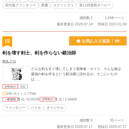
現代風ファンタジー
悪魔
エクソシスト
第11回漫画ダービー
感想数 2
1,448ページ
最終更新日 2026.07.18
登録日 2023.01.09
12
お気に入り追加
50
剣を壊す剣士、剣を作らない鍛治師
狗丸クロ
どんな剣もすぐ壊してしまう冒険者・カイリ。そんな彼は、
最強の剣を作るという鍛冶屋に訪れるが、そこにいたの
は…。
少年向け
完結
24h.ポイント
775pt
5
1
位 / 8,552件
位 / 2,488件
一般漫画
少年向け
ファンタジー
バトル
オリジナル
感想数 0
35ページ
最終更新日 2026.07.17
登録日 2026.07.17