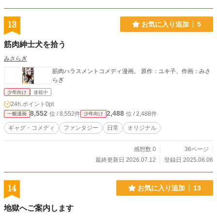
13
お気に入り追加
5
筋肉紳士犬を拾う
みさらぎ
筋肉ハラスメントコメディ漫画。 原作：ユキ子、作画：みさ
らぎ
少年向け
連載中
24h.ポイント
0pt
8,552
2,488
位 / 8,552件
位 / 2,488件
一般漫画
少年向け
ギャグ・コメディ
ファンタジー
日常
オリジナル
感想数 0
36ページ
最終更新日 2026.07.12
登録日 2025.08.06
14
お気に入り追加
13
地獄へご案内します