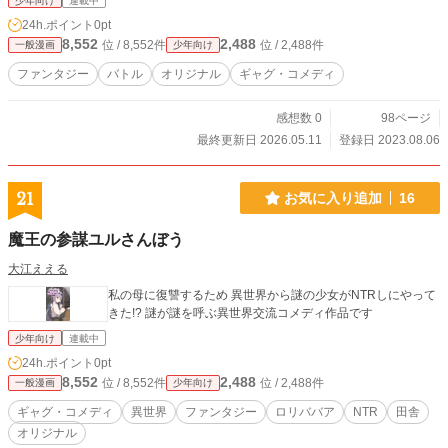
少年向け
連載中
24h.ポイント
0pt
8,552
2,488
位 / 8,552件
位 / 2,488件
一般漫画
少年向け
ファンタジー
バトル
オリジナル
ギャグ・コメディ
感想数 0
98ページ
最終更新日 2026.05.11
登録日 2023.08.06
21
お気に入り追加
16
魔王の参謀ユルさんぼう
大江ええる
私の母に復讐するため 異世界から謎の少女がNTRしにやって
きた!? 謎が謎を呼ぶ異世界交流コメディ作品です
少年向け
連載中
24h.ポイント
0pt
8,552
2,488
位 / 8,552件
位 / 2,488件
一般漫画
少年向け
ギャグ・コメディ
異世界
ファンタジー
ロリババア
NTR
田舎
オリジナル