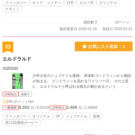
ファンタジー
ギャグ・コメディ
日常
エルフ耳
オリジナル
ケモミミ
感想数 0
26ページ
最終更新日 2026.01.16
登録日 2025.02.01
32
お気に入り追加
1
エルドラルド
yoshimax
少年少女のジュブナイル漫画。 田舎町ゴッドウィンから物語
が始まる。 ゴッドウィンを流れるワイリバー川。 その上流
に、エルドラルドと呼ばれる猫王の都があるという・・・。
少年向け
連載中
24h.ポイント
0pt
8,552
2,488
位 / 8,552件
位 / 2,488件
一般漫画
少年向け
ファンタジー
オリジナル
SF
ジュブナイル
冒険
第11回漫画ダービー