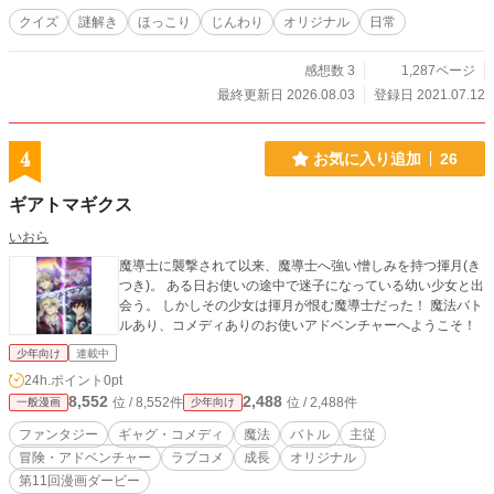
クイズ
謎解き
ほっこり
じんわり
オリジナル
日常
感想数 3
1,287ページ
最終更新日 2026.08.03
登録日 2021.07.12
4
お気に入り追加
26
ギアトマギクス
いおら
魔導士に襲撃されて以来、魔導士へ強い憎しみを持つ揮月(き
つき)。 ある日お使いの途中で迷子になっている幼い少女と出
会う。 しかしその少女は揮月が恨む魔導士だった！ 魔法バト
ルあり、コメディありのお使いアドベンチャーへようこそ！
少年向け
連載中
24h.ポイント
0pt
8,552
2,488
位 / 8,552件
位 / 2,488件
一般漫画
少年向け
ファンタジー
ギャグ・コメディ
魔法
バトル
主従
冒険・アドベンチャー
ラブコメ
成長
オリジナル
第11回漫画ダービー