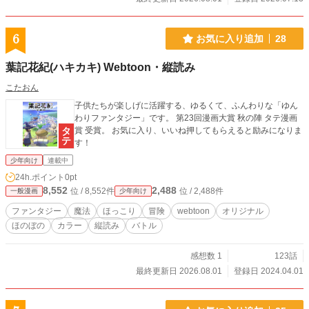
6
お気に入り追加
28
葉記花紀(ハキカキ) Webtoon・縦読み
こたおん
子供たちが楽しげに活躍する、ゆるくて、ふんわりな「ゆん
わりファンタジー」です。 第23回漫画大賞 秋の陣 タテ漫画
賞 受賞。 お気に入り、いいね押してもらえると励みになりま
す！
少年向け
連載中
24h.ポイント
0pt
8,552
2,488
位 / 8,552件
位 / 2,488件
一般漫画
少年向け
ファンタジー
魔法
ほっこり
冒険
webtoon
オリジナル
ほのぼの
カラー
縦読み
バトル
感想数 1
123話
最終更新日 2026.08.01
登録日 2024.04.01