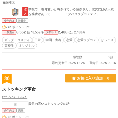
佐藤翔太
学校で一番可愛いと噂されている藤森さん。彼女には破天荒
な秘密があって──────ドタバタラブコメディ。
少年向け
連載中
24h.ポイント
0pt
8,552
2,488
位 / 8,552件
位 / 2,488件
一般漫画
少年向け
ギャグ・コメディ
日常
学園・青春
恋愛
恋愛ラブコメ
ほっこり
高校生
オリジナル
感想数 1
9話
最終更新日 2025.12.26
登録日 2025.09.16
36
お気に入り追加
0
ストッキング革命
わたなべ しゅん
殺意の高いストッキングの話
少年向け
完結
24h.ポイント
0pt