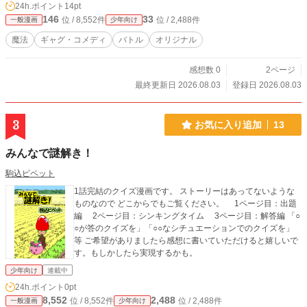
24h.ポイント
14pt
146
33
位 / 8,552件
位 / 2,488件
一般漫画
少年向け
魔法
ギャグ・コメディ
バトル
オリジナル
感想数 0
2ページ
最終更新日 2026.08.03
登録日 2026.08.03
3
お気に入り追加
13
みんなで謎解き！
駒込ピペット
1話完結のクイズ漫画です。 ストーリーはあってないような
ものなので どこからでもご覧ください。 1ページ目：出題
編 2ページ目：シンキングタイム 3ページ目：解答編 「○
○が答のクイズを」「○○なシチュエーションでのクイズを」
等 ご希望がありましたら感想に書いていただけると嬉しいで
す。もしかしたら実現するかも。
少年向け
連載中
24h.ポイント
0pt
8,552
2,488
位 / 8,552件
位 / 2,488件
一般漫画
少年向け