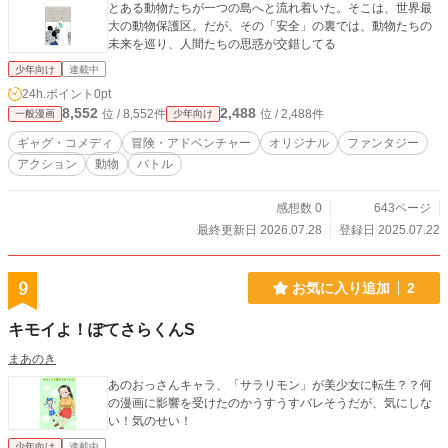
とある動物たちが一つの島へと流れ着いた。そこは、世界最
大の動物保護区。だが、その「安全」の裏では、動物たちの
未来を巡り、人間たちの思惑が交錯してる
少年向け
連載中
24h.ポイント
0pt
8,552
2,488
位 / 8,552件
位 / 2,488件
一般漫画
少年向け
ギャグ・コメディ
冒険・アドベンチャー
オリジナル
ファンタジー
アクション
動物
バトル
感想数 0
643ページ
最終更新日 2026.07.28
登録日 2025.07.22
9
お気に入り追加
2
キモイよ！ぽてさらくんS
まあのき
あのおっさんキャラ、「サラリモン」が美少女に転生？？何
の漫画に影響を受けたのかうすうすバレそうだが、気にしな
い！気のせい！
少年向け
連載中