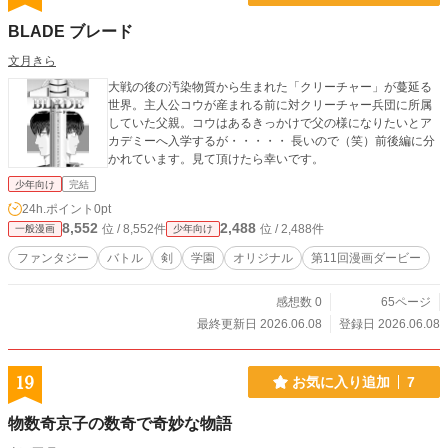
BLADE ブレード
文月きら
大戦の後の汚染物質から生まれた「クリーチャー」が蔓延る
世界。主人公コウが産まれる前に対クリーチャー兵団に所属
していた父親。コウはあるきっかけで父の様になりたいとア
カデミーへ入学するが・・・・・ 長いので（笑）前後編に分
かれています。見て頂けたら幸いです。
少年向け
完結
24h.ポイント
0pt
8,552
2,488
位 / 8,552件
位 / 2,488件
一般漫画
少年向け
ファンタジー
バトル
剣
学園
オリジナル
第11回漫画ダービー
感想数 0
65ページ
最終更新日 2026.06.08
登録日 2026.06.08
19
お気に入り追加
7
物数奇京子の数奇で奇妙な物語