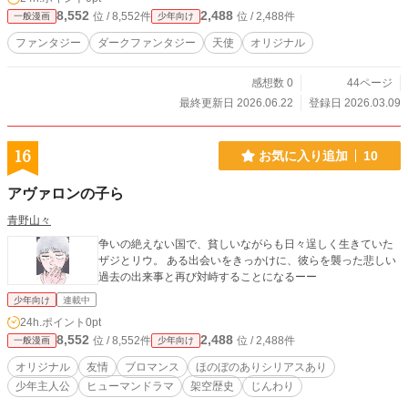
8,552
2,488
位 / 8,552件
位 / 2,488件
一般漫画
少年向け
ファンタジー
ダークファンタジー
天使
オリジナル
感想数 0
44ページ
最終更新日 2026.06.22
登録日 2026.03.09
16
お気に入り追加
10
アヴァロンの子ら
青野山々
争いの絶えない国で、貧しいながらも日々逞しく生きていた
ザジとリウ。 ある出会いをきっかけに、彼らを襲った悲しい
過去の出来事と再び対峙することになるーー
少年向け
連載中
24h.ポイント
0pt
8,552
2,488
位 / 8,552件
位 / 2,488件
一般漫画
少年向け
オリジナル
友情
ブロマンス
ほのぼのありシリアスあり
少年主人公
ヒューマンドラマ
架空歴史
じんわり