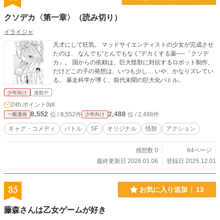
クソデカ〈第一章〉（読み切り）
イライジャ
天才にして狂気。 マッドサイエンティストの少女が完成させ
たのは、 なんでも“とんでもなく”デカくする薬──「クソデ
カ」。 国からの依頼は、巨大怪獣に対抗するロボット制作。
だけどこの子の発想は、いつも少し… いや、かなりズレてい
る。 暴走科学が導く、前代未聞の巨大化バトル。
少年向け
連載中
24h.ポイント
0pt
8,552
2,488
位 / 8,552件
位 / 2,488件
一般漫画
少年向け
ギャグ・コメディ
バトル
SF
オリジナル
怪獣
アクション
感想数 0
64ページ
最終更新日 2026.01.06
登録日 2025.12.01
35
お気に入り追加
13
藤森さんは乙女ゲームが好き