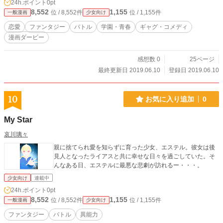
24h.ポイント
0pt
8,552
1,155
位 / 8,552件
位 / 1,155件
一般漫画
少女向け
恋愛
ファンタジー
バトル
学園・青春
ギャグ・コメディ
漫画ダービー
感想数 0
25ページ
最終更新日 2019.06.10
登録日 2019.06.10
10
お気に入り追加
0
My Star
哀川璃々
親に捨てられ愛を知らずに育った少女、エステル。彼女は後
見人となったライアスと共に幸せな日々を過ごしていた。そ
んなある日、エステルに最悪な悲劇が訪れるー・・・。
少女向け
連載中
24h.ポイント
0pt
8,552
1,155
位 / 8,552件
位 / 1,155件
一般漫画
少女向け
ファンタジー
バトル
異能力