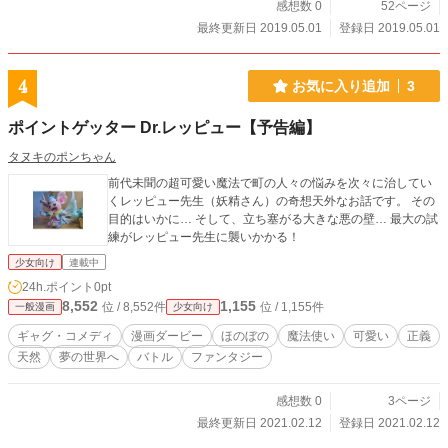
感想数 0
52ページ
最終更新日 2019.05.01
登録日 2019.05.01
4
お気に入り追加
3
ポイントゲッター Dr.レッピュー【予告編】
タヌキのポンちゃん
前代未聞の超可愛い魔法で町の人々の悩みを次々に治してい
くレッピュー先生（妖精さん）の奇想天外なお話です。 その
目的はいかに… そして、立ち塞がる大きな悪の壁… 最大の試
練がレッピュー先生に襲いかかる！
少女向け
連載中
24h.ポイント
0pt
8,552
1,155
位 / 8,552件
位 / 1,155件
一般漫画
少女向け
ギャグ・コメディ
漫画ダービー
ほのぼの
魔法使い
可愛い
正義
天然
夢の世界へ
バトル
ファンタジー
感想数 0
3ページ
最終更新日 2021.02.12
登録日 2021.02.12