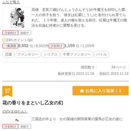
ふなど惟人
高僧 玄奘三蔵(げんじょうさんぞう)が牛魔王を封印した際、
一人の赤子を拾う。 彼女は紅紫(こうし)と名付けられ育てら
れた。 １５年後、成人の儀を迎える前日。紅紫は牛魔王の復
活を目論む何者かに襲撃を受ける。
少女向け
連載中
24h.ポイント
0pt
8,552
1,155
位 / 8,552件
位 / 1,155件
一般漫画
少女向け
恋愛
ファンタジー
シリアス
中華ファンタジー
バトル
感想数 0
34ページ
最終更新日 2023.11.19
登録日 2023.11.19
27
お気に入り追加
1
花の香りをまといし乙女の幻
のの(まゆたん）
三国志の中より かの英雄の関羽将軍の愛馬が乙女の姿に
少女向け
連載中