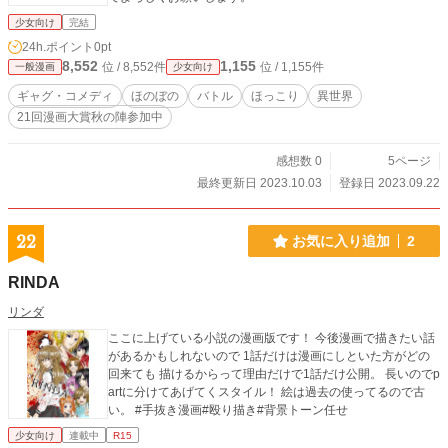
少女向け
完結
24h.ポイント
0pt
8,552
1,155
位 / 8,552件
位 / 1,155件
一般漫画
少女向け
ギャグ・コメディ
ほのぼの
バトル
ほっこり
異世界
21回漫画大賞秋の陣参加中
感想数 0
5ページ
最終更新日 2023.10.03
登録日 2023.09.22
22
お気に入り追加
2
RINDA
リンダ
ここに上げている小説の漫画版です！ 今後漫画で描きたい話
があるかもしれないので 1話だけは漫画にしといた方がどの
回来ても 描けるからって理由だけで1話だけ公開。 長いのでp
artに分けてあげてくスタイル！ 絵は過去の使ってるので古
い。 #手抜き漫画#殴り描き#背景トーン任せ
少女向け
連載中
R15