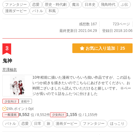
ファンタジー
恋愛
歴史・時代劇
魔法
日本史
飛鳥時代
ぶ伝
漫画ダービー
バトル
和風
感想数 167
723ページ
最終更新日 2021.04.29
登録日 2018.10.06
3
お気に入り追加
25
鬼神
芹澤柚衣
10年程前に描いた漫画でいろいろ拙い作品ですが、この話も
いつか続きを描きたいのでこちらにあげさせてください。お
時間ございましたら読んでいただけると嬉しいです。 ※ペー
ジが長いので１話をふたつに分けました
少女向け
連載中
24h.ポイント
0pt
8,552
1,155
位 / 8,552件
位 / 1,155件
一般漫画
少女向け
バトル
恋愛
日常
旅
漫画ダービー
ファンタジー
ほっこり