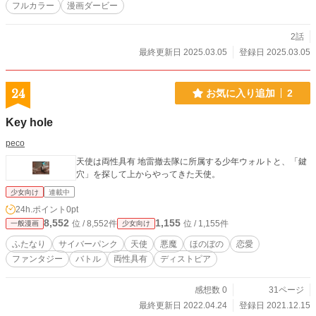
フルカラー
漫画ダービー
2話
最終更新日 2025.03.05
登録日 2025.03.05
24
お気に入り追加
2
Key hole
peco
天使は両性具有 地雷撤去隊に所属する少年ウォルトと、「鍵
穴」を探して上からやってきた天使。
少女向け
連載中
24h.ポイント
0pt
8,552
1,155
位 / 8,552件
位 / 1,155件
一般漫画
少女向け
ふたなり
サイバーパンク
天使
悪魔
ほのぼの
恋愛
ファンタジー
バトル
両性具有
ディストピア
感想数 0
31ページ
最終更新日 2022.04.24
登録日 2021.12.15