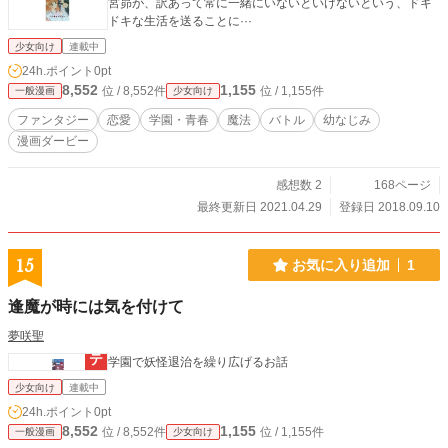
宮昴が、訳あって常に一緒にいないといけないという、ドキ
ドキな生活を送ることに···
少女向け
連載中
24h.ポイント
0pt
8,552
1,155
位 / 8,552件
位 / 1,155件
一般漫画
少女向け
ファンタジー
恋愛
学園・青春
魔法
バトル
幼なじみ
漫画ダービー
感想数 2
168ページ
最終更新日 2021.04.29
登録日 2018.09.10
15
お気に入り追加
1
逢魔が時には気を付けて
夢咲聖
学園で妖怪退治を繰り広げるお話
少女向け
連載中
24h.ポイント
0pt
8,552
1,155
位 / 8,552件
位 / 1,155件
一般漫画
少女向け