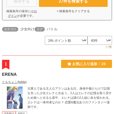
保存する
27
件を検索する
検索条件の保存には
ロ
× 検索条件をクリアする
グイン
が必要です。
少女向け
バトル
カテゴリ
タグ
27
件
1
お気に入り追加
23
ERENA
ともちょこ(tokita)
元軍人である主人公アランはある日、身体中傷だらけで記憶
を失った少女エレナと出会う。2人はエレナの記憶を取り戻す
ため旅へと出るも道中、エレナは謎の2人組に命を狙われる。
エレナは一体何者なのか？ 恋愛&魔法ありのファンタジー漫
画です。
少女向け
連載中