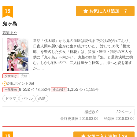
12
お気に入り追加
7
鬼ヶ島
高梁まや
童話「桃太郎」から鬼の血脈は現代まで受け継がれており、
日夜人間を襲い密かに生き続けていた。 対して16代「桃太
郎」を襲名した少女「桃花」は、猿藤・雉羽・狗牙の三人を
供に「鬼ヶ島」へ向かい、 鬼族の頭領「魁」と最終決戦に挑
む。しかし戦いの中、二人は崖から転落し、海へと姿を消す
が……
少女向け
完結
24h.ポイント
0pt
8,552
1,155
位 / 8,552件
位 / 1,155件
一般漫画
少女向け
ドラマ
バトル
恋愛
感想数 0
32ページ
最終更新日 2018.03.06
登録日 2018.03.06
13
お気に入り追加
29