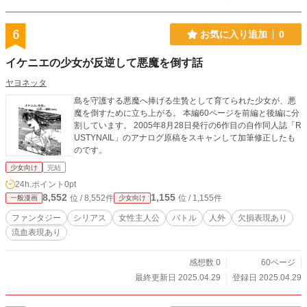
6
お気に入り追加
0
イケニエの少女が反逆して悪魔を倒す話
ヤヨネッタ
島を守護する悪魔へ捧げる生贄として育てられた少女が、悪
魔を倒すために立ち上がる。 本編60ページを前編と後編に分
割しています。 2005年8月28日発行の6作目の自作同人誌「R
USTYNAIL」のアナログ原稿をスキャンして加筆修正したも
のです。
少女向け
完結
24h.ポイント
0pt
8,552
1,155
位 / 8,552件
位 / 1,155件
一般漫画
少女向け
ファンタジー
シリアス
女性主人公
バトル
人外
欠損表現あり
流血表現あり
感想数 0
60ページ
最終更新日 2025.04.29
登録日 2025.04.29