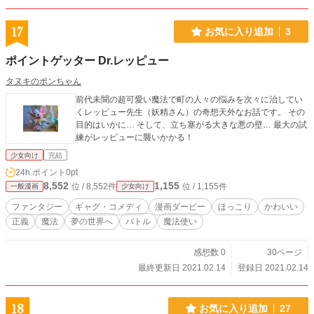
17
お気に入り追加
3
ポイントゲッター Dr.レッピュー
タヌキのポンちゃん
前代未聞の超可愛い魔法で町の人々の悩みを次々に治してい
くレッピュー先生（妖精さん）の奇想天外なお話です。 その
目的はいかに… そして、立ち塞がる大きな悪の壁… 最大の試
練がレッピューに襲いかかる！
少女向け
完結
24h.ポイント
0pt
8,552
1,155
位 / 8,552件
位 / 1,155件
一般漫画
少女向け
ファンタジー
ギャグ・コメディ
漫画ダービー
ほっこり
かわいい
正義
魔法
夢の世界へ
バトル
魔法使い
感想数 0
30ページ
最終更新日 2021.02.14
登録日 2021.02.14
18
お気に入り追加
27