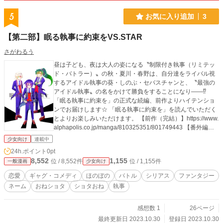
5
お気に入り追加
3
【第二部】眠る執事に約束をVS.STAR
さがわるう
昼は子ども、夜は大人の姿になる〝制限付き執事（リミテッ
ド・バトラー）〟の秋・夏川・春野は、自分達をライバル視
するアイドル執事の葵・しのぶ・セバスチャンと、〝最強の
アイドル執事〟の名をかけて勝負をすることになり——⁉︎
「眠る執事に約束を」の正式な続編、前作よりハイテンショ
ンでお届けします☆ 「眠る執事に約束を」を読んでいただく
とよりお楽しみいただけます。 【前作（完結）】https://www.
alphapolis.co.jp/manga/810325351/801749443 【番外編
（連載中）】https://www.alphapolis.co.jp/manga/810325351/
少女向け
連載中
294817939
24h.ポイント
0pt
8,552
1,155
位 / 8,552件
位 / 1,155件
一般漫画
少女向け
恋愛
ギャグ・コメディ
ほのぼの
バトル
シリアス
ファンタジー
ネーム
おねショタ
ショタおね
執事
感想数 1
26ページ
最終更新日 2023.10.30
登録日 2023.10.30