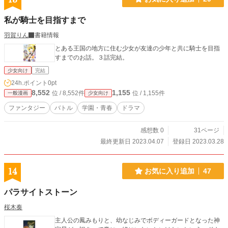
私が騎士を目指すまで
羽賀りん
書籍情報
とある王国の地方に住む少女が友達の少年と共に騎士を目指
すまでのお話。３話完結。
少女向け
完結
24h.ポイント
0pt
8,552
1,155
位 / 8,552件
位 / 1,155件
一般漫画
少女向け
ファンタジー
バトル
学園・青春
ドラマ
感想数 0
31ページ
最終更新日 2023.04.07
登録日 2023.03.28
14
お気に入り追加
47
パラサイトストーン
桜木奏
主人公の鳳みもりと、幼なじみでボディーガードとなった神