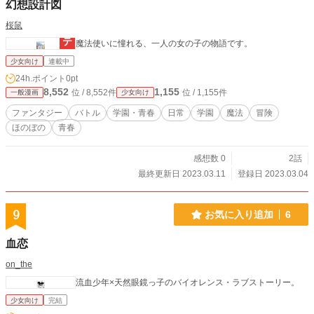
幻想設計図
桜鼠
魔法使いに憧れる、一人の女の子の物語です。
少女向け
連載中
24h.ポイント
0pt
8,552
1,155
位 / 8,552件
位 / 1,155件
一般漫画
少女向け
ファンタジー
バトル
学園・青春
日常
学園
魔法
冒険
ほのぼの
青春
感想数 0
2話
最終更新日 2023.03.11
登録日 2023.03.04
9
お気に入り追加
6
血恋
on_the
流血少年×天然眼鏡っ子のバイオレンス・ラブストーリー。
少女向け
完結