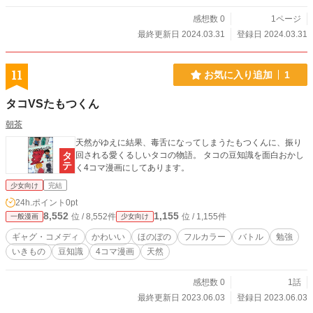
感想数 0
1ページ
最終更新日 2024.03.31
登録日 2024.03.31
11
お気に入り追加
1
タコVSたもつくん
朝茶
天然がゆえに結果、毒舌になってしまうたもつくんに、振り
回される愛くるしいタコの物語。 タコの豆知識を面白おかし
く4コマ漫画にしてあります。
少女向け
完結
24h.ポイント
0pt
8,552
1,155
位 / 8,552件
位 / 1,155件
一般漫画
少女向け
ギャグ・コメディ
かわいい
ほのぼの
フルカラー
バトル
勉強
いきもの
豆知識
4コマ漫画
天然
感想数 0
1話
最終更新日 2023.06.03
登録日 2023.06.03