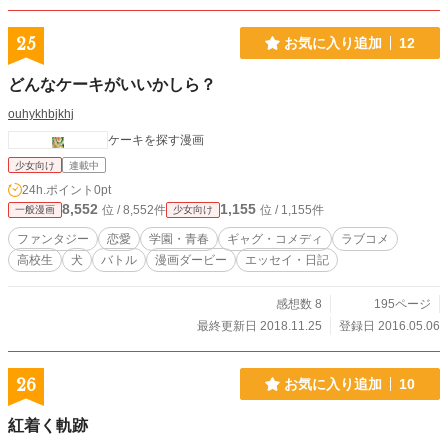
25
お気に入り追加
12
どんなケーキがいいかしら？
ouhykhbjkhj
ケーキを探す漫画
少女向け
連載中
24h.ポイント
0pt
8,552
1,155
位 / 8,552件
位 / 1,155件
一般漫画
少女向け
ファンタジー
恋愛
学園・青春
ギャグ・コメディ
ラブコメ
高校生
犬
バトル
漫画ダービー
エッセイ・日記
感想数 8
195ページ
最終更新日 2018.11.25
登録日 2016.05.06
26
お気に入り追加
10
紅着く軌跡