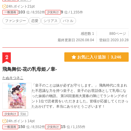
24h.ポイント
21pt
103
9
位 / 8,552件
位 / 1,155件
一般漫画
少女向け
ファンタジー
恋愛
シリアス
バトル
感想数 1
880ページ
最終更新日 2026.08.04
登録日 2020.10.28
2
お気に入り追加
3,246
飛鳥舞伝-花の乳母姫ノ章-
たぬキつネこ
「皇子のことは妹が必ずお守りします。」 飛鳥時代に生まれ
た不思議な力を持つ皇子と、皇子のお世話係として乳母にな
った妹姫の物語。 第16回漫画大賞春の陣にてランキングポイ
ント1位で読者賞をいただきました。皆様が応援してくださっ
たおかげです。本当にありがとうございます！
少女向け
完結
24h.ポイント
14pt
150
15
位 / 8,552件
位 / 1,155件
一般漫画
少女向け