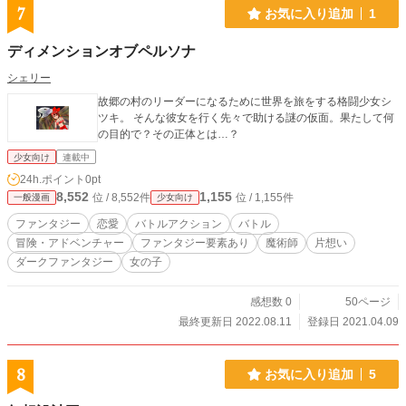
7
お気に入り追加
1
ディメンションオブペルソナ
シェリー
故郷の村のリーダーになるために世界を旅をする格闘少女シ
ツキ。 そんな彼女を行く先々で助ける謎の仮面。果たして何
の目的で？その正体とは…？
少女向け
連載中
24h.ポイント
0pt
8,552
1,155
位 / 8,552件
位 / 1,155件
一般漫画
少女向け
ファンタジー
恋愛
バトルアクション
バトル
冒険・アドベンチャー
ファンタジー要素あり
魔術師
片想い
ダークファンタジー
女の子
感想数 0
50ページ
最終更新日 2022.08.11
登録日 2021.04.09
8
お気に入り追加
5