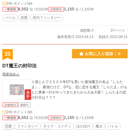
24h.ポイント
0pt
8,552
1,155
位 / 8,552件
位 / 1,155件
一般漫画
少女向け
バトル
恋愛
現代ファンタジー
感想数 0
37ページ
最終更新日 2024.04.13
登録日 2022.08.31
23
お気に入り追加
0
DT魔王の封印法
萌菜加あん
１億とんで２５００年DTを貫いた最強魔王の名は『しらた
ま』。 最強だけど、DTな、恋に恋する魔王『しらたま』のも
とに勇者一行がやってきたきたからさあ大変！ しらたまの恋
の行方は？？？
少女向け
連載中
24h.ポイント
0pt
8,552
1,155
位 / 8,552件
位 / 1,155件
一般漫画
少女向け
恋愛
ファンタジー
ギャグ・コメディ
ほのぼの
魔法
バトル