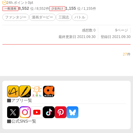
24h.ポイント
0pt
8,552
1,155
位 / 8,552件
位 / 1,155件
一般漫画
少女向け
ファンタジー
漫画ダービー
三国志
バトル
感想数 0
9ページ
最終更新日 2021.09.30
登録日 2021.09.30
27
件
アプリ一覧
公式SNS一覧