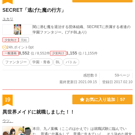
SECRET「逃げた魔の行方」
ユカリ
闇に潜む魔を退治する団体組織、SECRETに所属する者達の
学園ファンタジー。(プチBLあり)
少女向け
完結
24h.ポイント
0pt
8,552
1,155
位 / 8,552件
位 / 1,155件
一般漫画
少女向け
ファンタジー
学園・青春
BL
バトル
感想数 0
59ページ
最終更新日 2021.09.15
登録日 2017.02.10
19
お気に入り追加
57
異世界メイドに就職しました！！
ウツ。
本日、九ノ葉楓（ここのはかえで）は就職試験に臨んでい
た。 普通に仕事をして、普通に生きていく。 そう決めた彼女