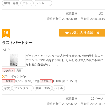
学園・青春
バトル
フルカラー
感想数 0
1話
最終更新日 2025.05.19
登録日 2025.05.19
16
お気に入り追加
0
ラストパートナー
あじと
ヴァンパイア・ハンターの高校生海堂光は相棒の天川隼人と
ヴァンパイア退治をする毎日。しかし光は隼人の真の相棒に
なれるか自信がない・・。
少女向け
完結
24h.ポイント
0pt
8,552
1,155
位 / 8,552件
位 / 1,155件
一般漫画
少女向け
恋愛
ファンタジー
学園・青春
バトル
感想数 0
16ページ
最終更新日 2022.05.22
登録日 2022.05.22