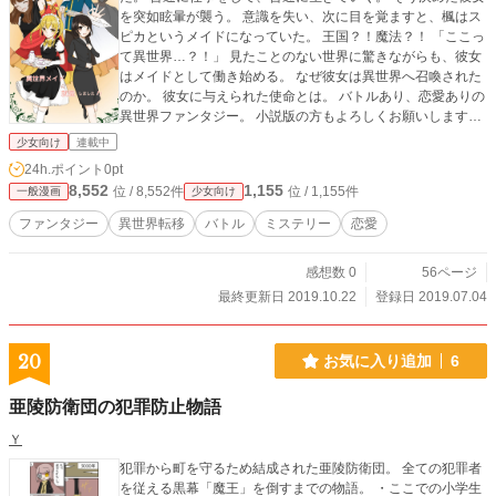
を突如眩暈が襲う。 意識を失い、次に目を覚ますと、楓はス
ピカというメイドになっていた。 王国？！魔法？！ 「ここっ
て異世界…？！」 見たことのない世界に驚きながらも、彼女
はメイドとして働き始める。 なぜ彼女は異世界へ召喚された
のか。 彼女に与えられた使命とは。 バトルあり、恋愛ありの
異世界ファンタジー。 小説版の方もよろしくお願いします。
モチベーション維持の為少ページづつ更新をしております。
少女向け
連載中
ご了承ください。
24h.ポイント
0pt
8,552
1,155
位 / 8,552件
位 / 1,155件
一般漫画
少女向け
ファンタジー
異世界転移
バトル
ミステリー
恋愛
感想数 0
56ページ
最終更新日 2019.10.22
登録日 2019.07.04
20
お気に入り追加
6
亜陵防衛団の犯罪防止物語
Ｙ
犯罪から町を守るため結成された亜陵防衛団。 全ての犯罪者
を従える黒幕「魔王」を倒すまでの物語。 ・ここでの小学生