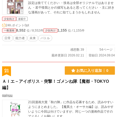
設定は捨ててください ・技名は全部オリジナルではありませ
ん ・若干怪我とかの描写もあると思ってください ・主に好き
な漫画があって、それに似てしまうかもしれません
少女向け
連載中
24h.ポイント
0pt
8,552
1,155
位 / 8,552件
位 / 1,155件
一般漫画
少女向け
日常
能力者
未来
バトル
感想数 39
54ページ
最終更新日 2026.02.11
登録日 2024.09.04
21
お気に入り追加
0
ＡＩエ－アイポリス・突撃！ゴメンね隊【魔都・TOKYO
編】
gajiyuu
21回漫画大賞「秋の陣」に作品を応募するため、読みやすい
ようにまとめました。 【魔異土・オーサカ編】は、読みやす
いように今回は分けていますが、同じ一つの漫画作品ですの
でよろしくお願いします。