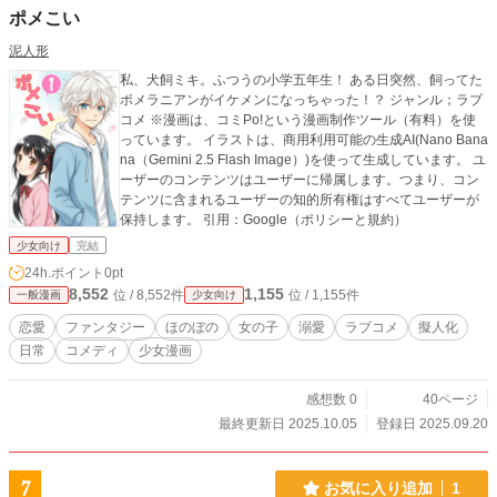
ポメこい
泥人形
私、犬飼ミキ。ふつうの小学五年生！ ある日突然、飼ってた
ポメラニアンがイケメンになっちゃった！？ ジャンル；ラブ
コメ ※漫画は、コミPo!という漫画制作ツール（有料）を使
っています。 イラストは、商用利用可能の生成AI(Nano Bana
na（Gemini 2.5 Flash Image）)を使って生成しています。 ユ
ーザーのコンテンツはユーザーに帰属します。つまり、コン
テンツに含まれるユーザーの知的所有権はすべてユーザーが
保持します。 引用：Google（ポリシーと規約）
少女向け
完結
24h.ポイント
0pt
8,552
1,155
位 / 8,552件
位 / 1,155件
一般漫画
少女向け
恋愛
ファンタジー
ほのぼの
女の子
溺愛
ラブコメ
擬人化
日常
コメディ
少女漫画
感想数 0
40ページ
最終更新日 2025.10.05
登録日 2025.09.20
7
お気に入り追加
1