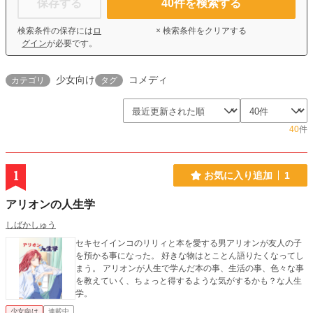
保存する
40
件を検索する
検索条件の保存には
ロ
× 検索条件をクリアする
グイン
が必要です。
少女向け
コメディ
カテゴリ
タグ
40
件
1
お気に入り追加
1
アリオンの人生学
しばかしゅう
セキセイインコのリリィと本を愛する男アリオンが友人の子
を預かる事になった。 好きな物はとことん語りたくなってし
まう。 アリオンが人生で学んだ本の事、生活の事、色々な事
を教えていく、ちょっと得するような気がするかも？な人生
学。
少女向け
連載中