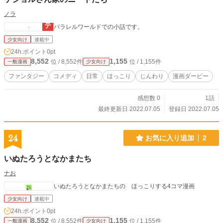
ノラ
パラレルワールドでの小話です。
少女向け
連載中
24h.ポイント
0pt
8,552
1,155
位 / 8,552件
位 / 1,155件
一般漫画
少女向け
ファンタジー
コメディ
日常
ほっこり
じんわり
漫画ダービー
感想数 0
1話
最終更新日 2022.07.05
登録日 2022.07.05
24
お気に入り追加
2
いぬたろうとなかまたち
ナお
いぬたろうとなかまたちの ほっこりする4コマ漫画
少女向け
連載中
24h.ポイント
0pt
8,552
1,155
位 / 8,552件
位 / 1,155件
一般漫画
少女向け