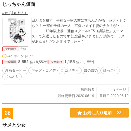
じっちゃん仮面
のの(まゆたん）
田んぼを耕す 平和な一家の前に立ちふさがる 巨大・もぐ
ら？？ 一家の子供の一人 可愛いメイド姿の少女？が・・
・・・・10年以上前 通信スクールKFS（講談社ふぇーマ
ス）で入選したものです 記念品を頂きました 講評で ラスト
があんまりだとお叱りでした＾＾；
少女向け
完結
24h.ポイント
0pt
8,552
1,155
位 / 8,552件
位 / 1,155件
一般漫画
少女向け
漫画ダービー
ギャグ・コメディ
コメディ
ほのぼの
ほっこり
じんわり
感想数 0
9ページ
最終更新日 2020.06.19
登録日 2020.06.19
36
お気に入り追加
22
サメと少女