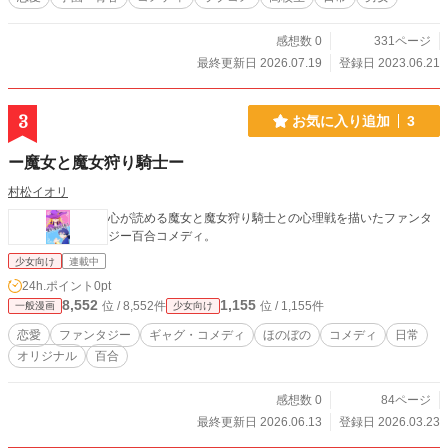
感想数 0
331ページ
最終更新日 2026.07.19
登録日 2023.06.21
3
お気に入り追加
3
ー魔女と魔女狩り騎士ー
村松イオリ
心が読める魔女と魔女狩り騎士との心理戦を描いたファンタ
ジー百合コメディ。
少女向け
連載中
24h.ポイント
0pt
8,552
1,155
位 / 8,552件
位 / 1,155件
一般漫画
少女向け
恋愛
ファンタジー
ギャグ・コメディ
ほのぼの
コメディ
日常
オリジナル
百合
感想数 0
84ページ
最終更新日 2026.06.13
登録日 2026.03.23