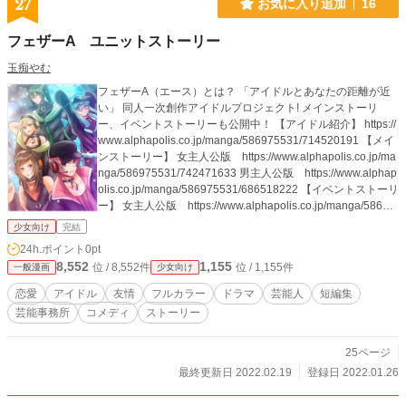
27
お気に入り追加
16
フェザーA ユニットストーリー
玉痴やむ
フェザーA（エース）とは？ 「アイドルとあなたの距離が近
い」 同人一次創作アイドルプロジェクト! メインストーリ
ー、イベントストーリーも公開中！ 【アイドル紹介】 https://
www.alphapolis.co.jp/manga/586975531/714520191 【メイ
ンストーリー】 女主人公版 https://www.alphapolis.co.jp/ma
nga/586975531/742471633 男主人公版 https://www.alphap
olis.co.jp/manga/586975531/686518222 【イベントストーリ
ー】 女主人公版 https://www.alphapolis.co.jp/manga/58697
5531/905518240 男主人公版 https://www.alphapolis.co.jp/m
少女向け
完結
anga/586975531/363518244 同人一次創作アイドルプロジェ
24h.ポイント
0pt
クト「フェザーA」 公式 https://twitter.com/Feather_Ace http
8,552
1,155
位 / 8,552件
位 / 1,155件
一般漫画
少女向け
s://www.youtube.com/channel/UCGZWfuqVNwufk9ni1WV5C
HA
恋愛
アイドル
友情
フルカラー
ドラマ
芸能人
短編集
芸能事務所
コメディ
ストーリー
25ページ
最終更新日 2022.02.19
登録日 2022.01.26