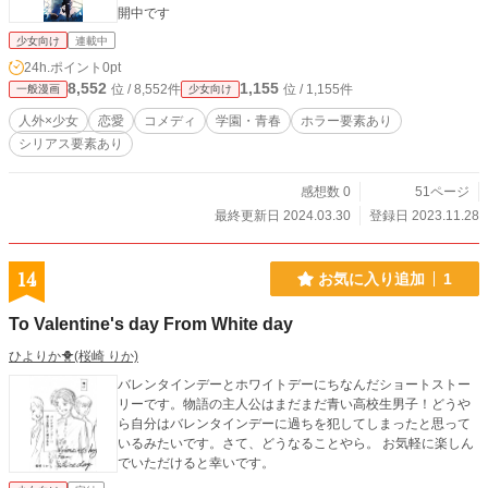
開中です
少女向け
連載中
24h.ポイント
0pt
8,552
1,155
位 / 8,552件
位 / 1,155件
一般漫画
少女向け
人外×少女
恋愛
コメディ
学園・青春
ホラー要素あり
シリアス要素あり
感想数 0
51ページ
最終更新日 2024.03.30
登録日 2023.11.28
14
お気に入り追加
1
To Valentine's day From White day
ひよりか🐥(桜崎 りか)
バレンタインデーとホワイトデーにちなんだショートストー
リーです。物語の主人公はまだまだ青い高校生男子！どうや
ら自分はバレンタインデーに過ちを犯してしまったと思って
いるみたいです。さて、どうなることやら。 お気軽に楽しん
でいただけると幸いです。