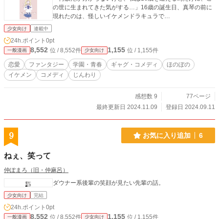
の世に生まれてきた気がする…」16歳の誕生日、真琴の前に
現れたのは、怪しいイケメンドラキュラで…
少女向け
連載中
24h.ポイント
0pt
8,552
1,155
位 / 8,552件
位 / 1,155件
一般漫画
少女向け
恋愛
ファンタジー
学園・青春
ギャグ・コメディ
ほのぼの
イケメン
コメディ
じんわり
感想数 9
77ページ
最終更新日 2024.11.09
登録日 2024.09.11
9
お気に入り追加
6
ねぇ、笑って
仲ぽまろ（旧・仲麻呂）
ダウナー系後輩の笑顔が見たい先輩の話。
少女向け
完結
24h.ポイント
0pt
8,552
1,155
位 / 8,552件
位 / 1,155件
一般漫画
少女向け