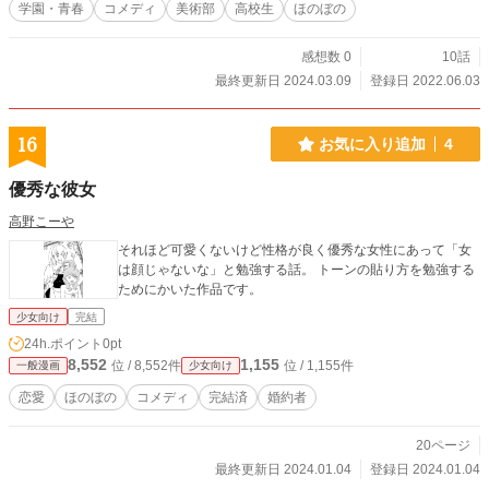
学園・青春
コメディ
美術部
高校生
ほのぼの
感想数 0
10話
最終更新日 2024.03.09
登録日 2022.06.03
16
お気に入り追加
4
優秀な彼女
高野こーや
それほど可愛くないけど性格が良く優秀な女性にあって「女
は顔じゃないな」と勉強する話。 トーンの貼り方を勉強する
ためにかいた作品です。
少女向け
完結
24h.ポイント
0pt
8,552
1,155
位 / 8,552件
位 / 1,155件
一般漫画
少女向け
恋愛
ほのぼの
コメディ
完結済
婚約者
20ページ
最終更新日 2024.01.04
登録日 2024.01.04