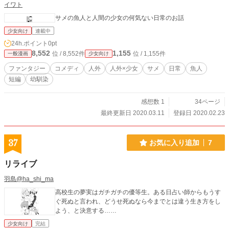
イワト
サメの魚人と人間の少女の何気ない日常のお話
少女向け
連載中
24h.ポイント
0pt
8,552
1,155
位 / 8,552件
位 / 1,155件
一般漫画
少女向け
ファンタジー
コメディ
人外
人外×少女
サメ
日常
魚人
短編
幼馴染
感想数 1
34ページ
最終更新日 2020.03.11
登録日 2020.02.23
37
お気に入り追加
7
リライブ
羽島@ha_shi_ma
高校生の夢実はガチガチの優等生。ある日占い師からもうす
ぐ死ぬと言われ、どうせ死ぬなら今までとは違う生き方をし
よう、と決意する……
少女向け
完結