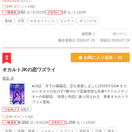
24h.ポイント
14pt
152
13
位 / 8,552件
位 / 1,155件
一般漫画
少女向け
動物
日常
セキセイインコ
コメディ
オリジナル
感想数 1
16ページ
最終更新日 2026.07.29
登録日 2026.07.29
2
お気に入り追加
22
オカルトJKの恋ワズライ
雨音 汐
●10話「月下の紫陽花」②を更新しました(2026/7/19)● オカ
ルトオタクの女の子×爽やかで霊媒体質な先輩×マイルドヤン
キーの幼馴染。 怪異と初恋に振り回される、青春オカルトラ
ブコメ漫画。
少女向け
連載中
24h.ポイント
0pt
8,552
1,155
位 / 8,552件
位 / 1,155件
一般漫画
少女向け
恋愛
学園・青春
コメディ
ラブコメ
高校生
日常
男女