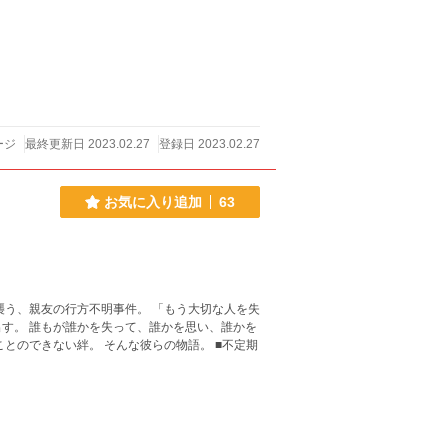
ージ
最終更新日 2023.02.27
登録日 2023.02.27
お気に入り追加
63
方不明事件。 「もう大切な人を失
、誰かを
できない絆。 そんな彼らの物語。 ■不定期