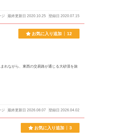
ージ
最終更新日 2020.10.25
登録日 2020.07.15
お気に入り追加
12
込まれながら、東西の交易路が通じる大砂漠を旅
ージ
最終更新日 2026.08.07
登録日 2026.04.02
お気に入り追加
3