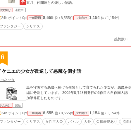
五月、仲間達との楽しい物語。
少女向け
連載中
8,555
1,154
24h.ポイント
0pt
位 / 8,555件
位 / 1,154件
一般漫画
少女向け
ファンタジー
シリアス
感想数 0
6
イケニエの少女が反逆して悪魔を倒す話
ヤヨネッタ
島を守護する悪魔へ捧げる生贄として育てられた少女が、悪魔を倒すために立ち上がる
編に分割しています。 2005年8月28日発行の6作目の自作同人誌「
加筆修正したものです。
少女向け
完結
8,555
1,154
24h.ポイント
0pt
位 / 8,555件
位 / 1,154件
一般漫画
少女向け
ファンタジー
シリアス
女性主人公
バトル
人外
欠損表現あり
流血