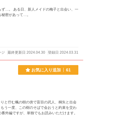
らず…。 ある日、新人メイドの梅子と出会い、一
る秘密があって…。
ージ
最終更新日 2024.04.30
登録日 2024.03.31
お気に入り追加
61
そりと佇む楓の樹の傍で盲目の武人、桐矢と出会
日もう一度、この樹のそばで会おうと約束を交わ
の番外編ですが、単独でもお読みいただけます。