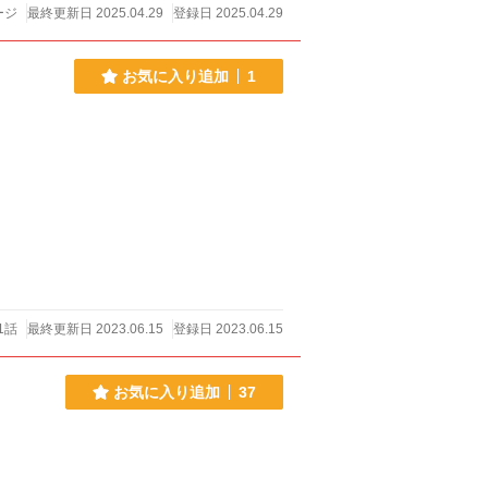
ージ
最終更新日 2025.04.29
登録日 2025.04.29
お気に入り追加
1
1話
最終更新日 2023.06.15
登録日 2023.06.15
お気に入り追加
37