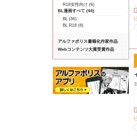
R18女性向け (6)
BL漫画すべて (44)
BL (36)
BL R18 (8)
アルファポリス書籍化作家作品
Webコンテンツ大賞受賞作品