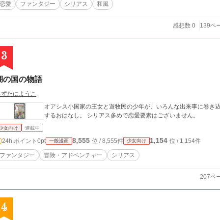
恋愛
ファンタジー
シリアス
和風
感想数 0
139ペ
3
湖の国の物語
みずたにようこ
オアシス小国家の王女と遊牧民の少年が、いろんな出来事に巻き
するおはなし。 シリアス多めで恋愛要素はございません。
少女向け
連載中
8,555
1,154
24h.ポイント
0pt
位 / 8,555件
位 / 1,154件
一般漫画
少女向け
ファンタジー
冒険・アドベンチャー
シリアス
207ペ
4