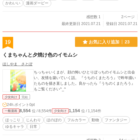
かわいい
漫画ダービー
感想数 1
2ページ
最終更新日 2021.07.21
登録日 2021.07.21
19
お気に入り追加
23
くまちゃんと夕焼け色のイモムシ
ほしやま さとぽ
ちっちゃいくまが、顔の怖いひとりぼっちのイモムシと出会
い、友情を築いていく話。 『うちのくまたろう』で昨年描い
たものを描き直しました。良かったら『うちのくまたろう』
もご覧ください^_^
少女向け
完結
24h.ポイント
0pt
8,554
1,154
位 / 8,554件
位 / 1,154件
一般漫画
少女向け
ほっこり
じんわり
ほのぼの
フルカラー
動物
ファンタジー
ゆるキャラ
日常