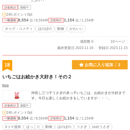
ださい！
少女向け
連載中
24h.ポイント
0pt
8,554
1,154
位 / 8,554件
位 / 1,154件
一般漫画
少女向け
ギャグ・コメディ
ほのぼの
動物
かわいい
感想数 0
10ページ
最終更新日 2023.11.16
登録日 2023.11.15
18
お気に入り追加
2
いちごはお絵かき大好き！その２
kisa
仲良し三つ子うさぎの末っ子いちごは、お絵かきが大好きで
す。今日も楽しくお絵かきをしていますが・・・。
少女向け
連載中
24h.ポイント
0pt
8,554
1,154
位 / 8,554件
位 / 1,154件
一般漫画
少女向け
4コマ漫画
ほっこり
動物
ほのぼの
うさぎ
ゆめうさぎ