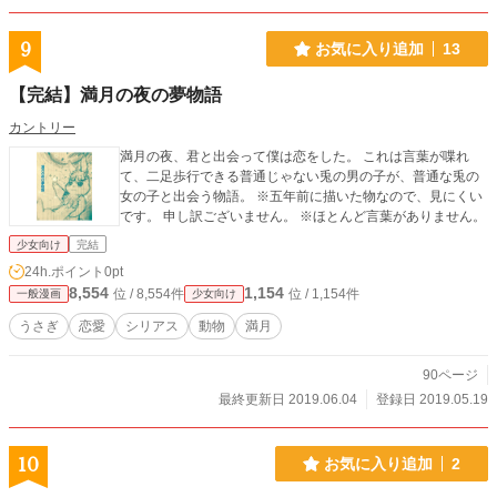
9
お気に入り追加
13
【完結】満月の夜の夢物語
カントリー
満月の夜、君と出会って僕は恋をした。 これは言葉が喋れ
て、二足歩行できる普通じゃない兎の男の子が、普通な兎の
女の子と出会う物語。 ※五年前に描いた物なので、見にくい
です。 申し訳ございません。 ※ほとんど言葉がありません。
少女向け
完結
24h.ポイント
0pt
8,554
1,154
位 / 8,554件
位 / 1,154件
一般漫画
少女向け
うさぎ
恋愛
シリアス
動物
満月
90ページ
最終更新日 2019.06.04
登録日 2019.05.19
10
お気に入り追加
2