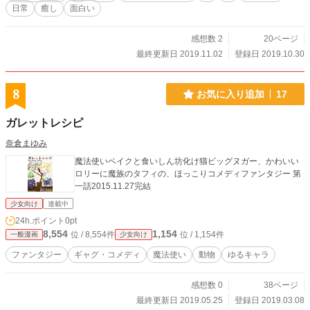
日常
癒し
面白い
感想数 2
20ページ
最終更新日 2019.11.02
登録日 2019.10.30
8
お気に入り追加
17
ガレットレシピ
奈倉まゆみ
魔法使いベイクと食いしん坊化け猫ビッグヌガー、かわいい
ロリーに魔族のタフィの、ほっこりコメディファンタジー 第
一話2015.11.27完結
少女向け
連載中
24h.ポイント
0pt
8,554
1,154
位 / 8,554件
位 / 1,154件
一般漫画
少女向け
ファンタジー
ギャグ・コメディ
魔法使い
動物
ゆるキャラ
感想数 0
38ページ
最終更新日 2019.05.25
登録日 2019.03.08