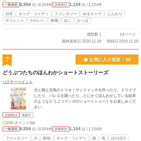
8,554
1,154
位 / 8,554件
位 / 1,154件
一般漫画
少女向け
日常
ギャグ・コメディ
ファンタジー
ゆるキャラ
じんわり
サイレント
かわいい
動物
ねこ
かっぱ
感想数 1
14ページ
最終更新日 2020.11.28
登録日 2020.11.28
7
お気に入り追加
26
どうぶつたちのほんわかショートストーリーズ
パクチーペイント
犬と猫と文鳥のトリオ！サンドイッチを作ったり、ドライブ
したり、バレエを踊ったり…とにかくほんわかしている絵本
のようなどうぶつマンガのショートショートをお楽しみくだ
さい。
少女向け
連載中
24h.ポイント
0pt
8,554
1,154
位 / 8,554件
位 / 1,154件
一般漫画
少女向け
ファンタジー
犬
動物
ギャグ・コメディ
猫
鳥
ほのぼの