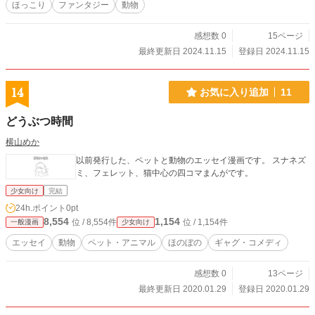
ほっこり
ファンタジー
動物
感想数 0
15ページ
最終更新日 2024.11.15
登録日 2024.11.15
14
お気に入り追加
11
どうぶつ時間
横山めか
以前発行した、ペットと動物のエッセイ漫画です。 スナネズ
ミ、フェレット、猫中心の四コマまんがです。
少女向け
完結
24h.ポイント
0pt
8,554
1,154
位 / 8,554件
位 / 1,154件
一般漫画
少女向け
エッセイ
動物
ペット・アニマル
ほのぼの
ギャグ・コメディ
感想数 0
13ページ
最終更新日 2020.01.29
登録日 2020.01.29