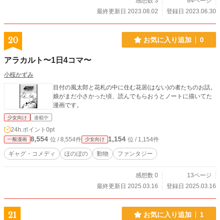
感想数 3
84ページ
最終更新日 2023.08.02
登録日 2023.06.30
20
お気に入り追加
0
アラカルト〜1日4コマ〜
小桜かずみ
目付の風太郎と花札の中に住む花居(はない)の者たちのお話。
娘がまだ小さかった頃、読んでもらおうとノートに描いてた
漫画です。
少女向け
連載中
24h.ポイント
0pt
8,554
1,154
位 / 8,554件
位 / 1,154件
一般漫画
少女向け
ギャグ・コメディ
ほのぼの
動物
ファンタジー
感想数 0
13ページ
最終更新日 2025.03.16
登録日 2025.03.16
21
お気に入り追加
1