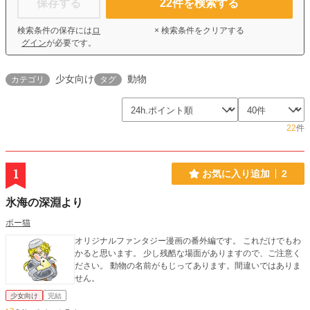
保存する
22
件を検索する
検索条件の保存には
ロ
× 検索条件をクリアする
グイン
が必要です。
少女向け
動物
カテゴリ
タグ
22
件
1
お気に入り追加
2
氷海の深淵より
ポー猫
オリジナルファンタジー漫画の番外編です。 これだけでもわ
かると思います。 少し残酷な場面がありますので、ご注意く
ださい。 動物の名前がもじってあります。間違いではありま
せん。
少女向け
完結