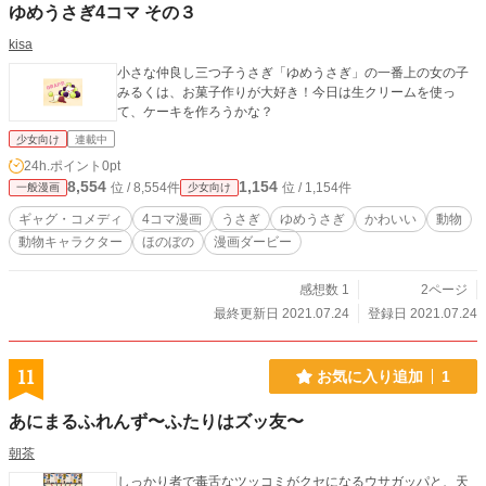
ゆめうさぎ4コマ その３
kisa
小さな仲良し三つ子うさぎ「ゆめうさぎ」の一番上の女の子
みるくは、お菓子作りが大好き！今日は生クリームを使っ
て、ケーキを作ろうかな？
少女向け
連載中
24h.ポイント
0pt
8,554
1,154
位 / 8,554件
位 / 1,154件
一般漫画
少女向け
ギャグ・コメディ
4コマ漫画
うさぎ
ゆめうさぎ
かわいい
動物
動物キャラクター
ほのぼの
漫画ダービー
感想数 1
2ページ
最終更新日 2021.07.24
登録日 2021.07.24
11
お気に入り追加
1
あにまるふれんず〜ふたりはズッ友〜
朝茶
しっかり者で毒舌なツッコミがクセになるウサガッパと、天