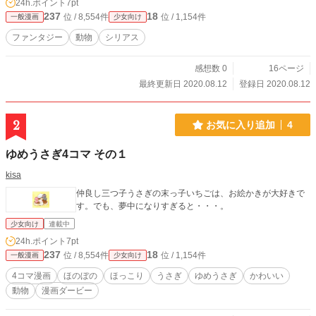
24h.ポイント
7pt
237
18
位 / 8,554件
位 / 1,154件
一般漫画
少女向け
ファンタジー
動物
シリアス
感想数 0
16ページ
最終更新日 2020.08.12
登録日 2020.08.12
2
お気に入り追加
4
ゆめうさぎ4コマ その１
kisa
仲良し三つ子うさぎの末っ子いちごは、お絵かきが大好きで
す。でも、夢中になりすぎると・・・。
少女向け
連載中
24h.ポイント
7pt
237
18
位 / 8,554件
位 / 1,154件
一般漫画
少女向け
4コマ漫画
ほのぼの
ほっこり
うさぎ
ゆめうさぎ
かわいい
動物
漫画ダービー