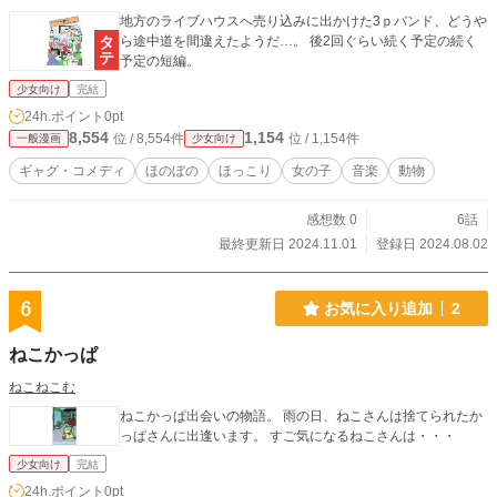
地方のライブハウスへ売り込みに出かけた3ｐバンド、どうや
ら途中道を間違えたようだ…。 後2回ぐらい続く予定の続く
予定の短編。
少女向け
完結
24h.ポイント
0pt
8,554
1,154
位 / 8,554件
位 / 1,154件
一般漫画
少女向け
ギャグ・コメディ
ほのぼの
ほっこり
女の子
音楽
動物
感想数 0
6話
最終更新日 2024.11.01
登録日 2024.08.02
6
お気に入り追加
2
ねこかっぱ
ねこねこむ
ねこかっぱ出会いの物語。 雨の日、ねこさんは捨てられたか
っぱさんに出逢います。 すご気になるねこさんは・・・
少女向け
完結
24h.ポイント
0pt