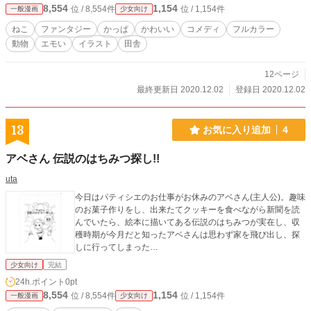
8,554
1,154
位 / 8,554件
位 / 1,154件
一般漫画
少女向け
ねこ
ファンタジー
かっぱ
かわいい
コメディ
フルカラー
動物
エモい
イラスト
田舎
12ページ
最終更新日 2020.12.02
登録日 2020.12.02
13
お気に入り追加
4
アベさん 伝説のはちみつ探し!!
uta
今日はパティシエのお仕事がお休みのアベさん(主人公)。趣味
のお菓子作りをし、出来たてクッキーを食べながら新聞を読
んでいたら、絵本に描いてある伝説のはちみつが実在し、収
穫時期が今月だと知ったアベさんは思わず家を飛び出し、探
しに行ってしまった…
少女向け
完結
24h.ポイント
0pt
8,554
1,154
位 / 8,554件
位 / 1,154件
一般漫画
少女向け