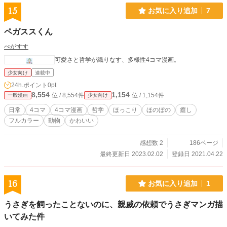
15
お気に入り追加
7
ペガススくん
ぺがすす
可愛さと哲学が織りなす、多様性4コマ漫画。
少女向け
連載中
24h.ポイント
0pt
8,554
1,154
位 / 8,554件
位 / 1,154件
一般漫画
少女向け
日常
4コマ
4コマ漫画
哲学
ほっこり
ほのぼの
癒し
フルカラー
動物
かわいい
感想数 2
186ページ
最終更新日 2023.02.02
登録日 2021.04.22
16
お気に入り追加
1
うさぎを飼ったことないのに、親戚の依頼でうさぎマンガ描
いてみた件