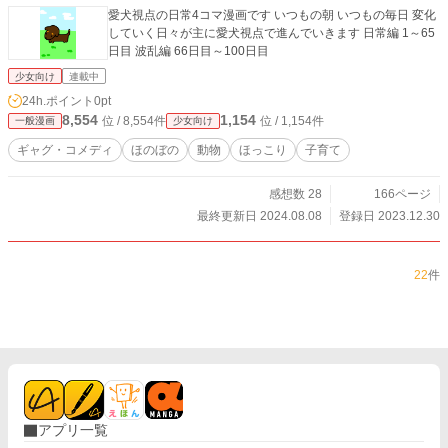
愛犬視点の日常4コマ漫画です いつもの朝 いつもの毎日 変化
していく日々が主に愛犬視点で進んでいきます 日常編 1～65
日目 波乱編 66日目～100日目
少女向け
連載中
24h.ポイント
0pt
8,554
1,154
位 / 8,554件
位 / 1,154件
一般漫画
少女向け
ギャグ・コメディ
ほのぼの
動物
ほっこり
子育て
感想数 28
166ページ
最終更新日 2024.08.08
登録日 2023.12.30
22
件
アプリ一覧