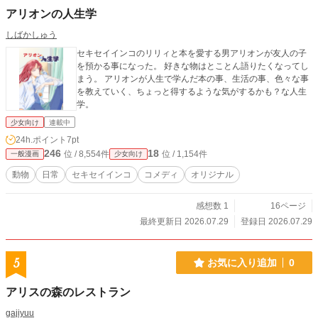
アリオンの人生学
しばかしゅう
セキセイインコのリリィと本を愛する男アリオンが友人の子
を預かる事になった。 好きな物はとことん語りたくなってし
まう。 アリオンが人生で学んだ本の事、生活の事、色々な事
を教えていく、ちょっと得するような気がするかも？な人生
学。
少女向け
連載中
24h.ポイント
7pt
246
18
位 / 8,554件
位 / 1,154件
一般漫画
少女向け
動物
日常
セキセイインコ
コメディ
オリジナル
感想数 1
16ページ
最終更新日 2026.07.29
登録日 2026.07.29
5
お気に入り追加
0
アリスの森のレストラン
gajiyuu