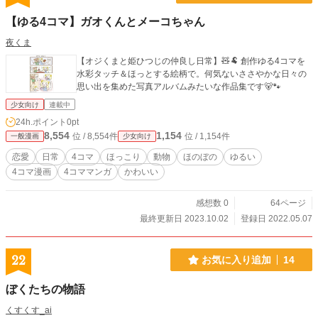
【ゆる4コマ】ガオくんとメーコちゃん
夜くま
【オジくまと姫ひつじの仲良し日常】🧸🐏 創作ゆる4コマを
水彩タッチ＆ほっとする絵柄で。何気ないささやかな日々の
思い出を集めた写真アルバムみたいな作品集です🐻🐾
少女向け
連載中
24h.ポイント
0pt
8,554
1,154
位 / 8,554件
位 / 1,154件
一般漫画
少女向け
恋愛
日常
4コマ
ほっこり
動物
ほのぼの
ゆるい
4コマ漫画
4コママンガ
かわいい
感想数 0
64ページ
最終更新日 2023.10.02
登録日 2022.05.07
22
お気に入り追加
14
ぼくたちの物語
くすくす_ai