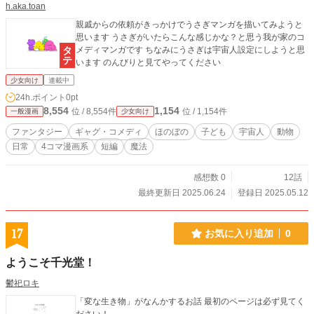
h.aka.toan
親戚からの依頼がきっかけでうさぎマンガを描いてみようと
思います うさぎがいたらこんな感じかな？と思う我が家のコ
メディマンガです ちなみにうさぎは宇宙人設定にしようと思
います のんびりと見てやってください
少女向け
連載中
24h.ポイント
0pt
8,554
1,154
位 / 8,554件
位 / 1,154件
一般漫画
少女向け
ファンタジー
ギャグ・コメディ
ほのぼの
子ども
宇宙人
動物
日常
4コマ漫画系
短編
魔法
感想数 0
12話
最終更新日 2025.06.24
登録日 2025.05.12
17
お気に入り追加
0
ようこそ千光堂！
鬱祀ロキ
「変な生き物」がなんかするお話 最初のページは必ず見てく