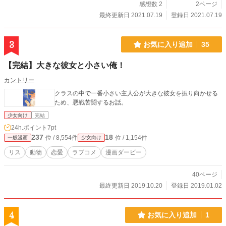
感想数 2
2ページ
最終更新日 2021.07.19
登録日 2021.07.19
3
お気に入り追加
35
【完結】大きな彼女と小さい俺！
カントリー
クラスの中で一番小さい主人公が大きな彼女を振り向かせる
ため、悪戦苦闘するお話。
少女向け
完結
24h.ポイント
7pt
237
18
位 / 8,554件
位 / 1,154件
一般漫画
少女向け
リス
動物
恋愛
ラブコメ
漫画ダービー
40ページ
最終更新日 2019.10.20
登録日 2019.01.02
4
お気に入り追加
1