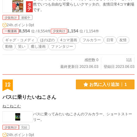
然でいつも自由な可愛らしいクマッタの、友情日常4コマ劇場
です。
少女向け
連載中
24h.ポイント
0pt
8,554
1,154
位 / 8,554件
位 / 1,154件
一般漫画
少女向け
ギャグ・コメディ
ほのぼの
4コマ漫画
フルカラー
日常
友情
動物
笑い
癒し漫画
ファンタジー
感想数 0
1話
最終更新日 2023.06.03
登録日 2023.06.03
12
お気に入り追加
1
バスに乗りたいねこさん
ねこねこむ
バスに乗ってみたいねこさんのフルカラー、ショートストー
リー。
少女向け
完結
24h.ポイント
0pt