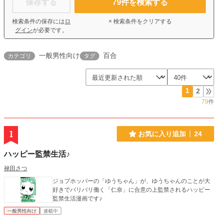
保存する
79
件を検索する
検索条件の保存には
ロ
× 検索条件をクリアする
グイン
が必要です。
一般男性向け
百合
カテゴリ
タグ
1
2
79
件
1
お気に入り追加
24
ハッピー監禁生活♪
禄田さつ
ジョブホッパーの「ゆうちゃん」が、ゆうちゃんのことが大
好きでバリバリ働く「仁奈」に合意の上監禁されるハッピー
監禁生活漫画です♪
一般男性向け
連載中