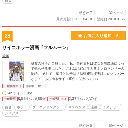
百合
感想数 7
32ページ
最終更新日 2022.04.10
登録日 2018.01.27
35
お気に入り追加
5
サイコホラー漫画『フルムーン』
朧塚
親友の怜子が自殺した。 私、昼宵葉月は彼女を黒魔術によっ
て蘇らせる事にした。 これは現代に生きるネクロマンサーの
物語。 そして、葉月と怜子は『特殊犯罪捜査課』のメンバー
として、あらゆるサイコ事件に関わっていく……。
一般男性向け
連載中
R15
24h.ポイント
0pt
8,554
2,374
位 / 8,554件
位 / 2,374件
一般漫画
一般男性向け
百合
ホラー
ダークファンタジー
サスペンス
漫画
ミステリー
シリアス
感想数 0
69ページ