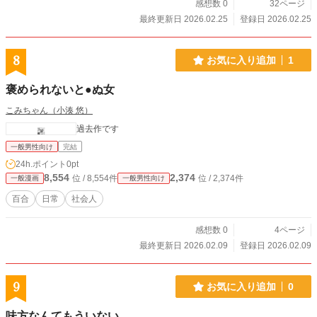
感想数 0
32ページ
最終更新日 2026.02.25
登録日 2026.02.25
8
お気に入り追加
1
褒められないと●ぬ女
こみちゃん（小湊 悠）
過去作です
一般男性向け
完結
24h.ポイント
0pt
8,554
2,374
位 / 8,554件
位 / 2,374件
一般漫画
一般男性向け
百合
日常
社会人
感想数 0
4ページ
最終更新日 2026.02.09
登録日 2026.02.09
9
お気に入り追加
0
味方なんてもういない