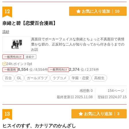
12
お気に入り追加
10
奈緒と碧【恋愛百合漫画】
流砂
真面目でポーカーフェイスな奈緒とちょっと不真面目で表情
豊かな碧の、正反対な二人が知り合ってから付き合うまでの
お話
一般男性向け
連載中
24h.ポイント
0pt
8,554
2,374
位 / 8,554件
位 / 2,374件
一般漫画
一般男性向け
百合
GL
ガールズラブ
ラブコメ
学園・恋愛
高校生
感想数 0
154ページ
最終更新日 2025.11.08
登録日 2024.07.15
13
お気に入り追加
3
ヒスイのすず、カナリアのかんざし