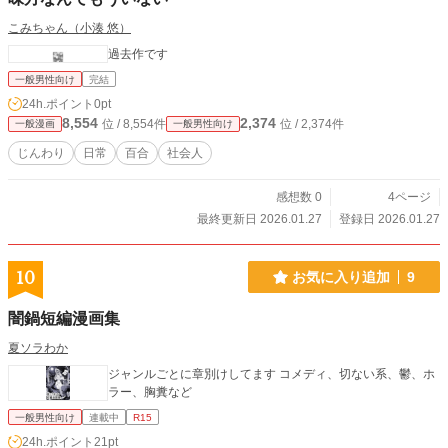
こみちゃん（小湊 悠）
過去作です
一般男性向け
完結
24h.ポイント
0pt
8,554
2,374
位 / 8,554件
位 / 2,374件
一般漫画
一般男性向け
じんわり
日常
百合
社会人
感想数 0
4ページ
最終更新日 2026.01.27
登録日 2026.01.27
10
お気に入り追加
9
闇鍋短編漫画集
夏ソラわか
ジャンルごとに章別けしてます コメディ、切ない系、鬱、ホ
ラー、胸糞など
一般男性向け
連載中
R15
24h.ポイント
21pt