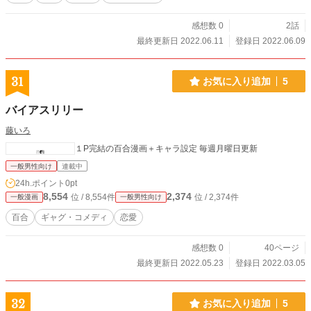
感想数 0
2話
最終更新日 2022.06.11
登録日 2022.06.09
31
お気に入り追加
5
バイアスリリー
藤いろ
１P完結の百合漫画＋キャラ設定 毎週月曜日更新
一般男性向け
連載中
24h.ポイント
0pt
8,554
2,374
位 / 8,554件
位 / 2,374件
一般漫画
一般男性向け
百合
ギャグ・コメディ
恋愛
感想数 0
40ページ
最終更新日 2022.05.23
登録日 2022.03.05
32
お気に入り追加
5