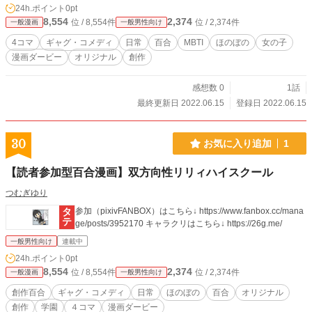
24h.ポイント
0pt
8,554
2,374
位 / 8,554件
位 / 2,374件
一般漫画
一般男性向け
4コマ
ギャグ・コメディ
日常
百合
MBTI
ほのぼの
女の子
漫画ダービー
オリジナル
創作
感想数 0
1話
最終更新日 2022.06.15
登録日 2022.06.15
30
お気に入り追加
1
【読者参加型百合漫画】双方向性リリィハイスクール
つむぎゆり
参加（pixivFANBOX）はこちら↓ https://www.fanbox.cc/mana
ge/posts/3952170 キャラクリはこちら↓ https://26g.me/
一般男性向け
連載中
24h.ポイント
0pt
8,554
2,374
位 / 8,554件
位 / 2,374件
一般漫画
一般男性向け
創作百合
ギャグ・コメディ
日常
ほのぼの
百合
オリジナル
創作
学園
４コマ
漫画ダービー