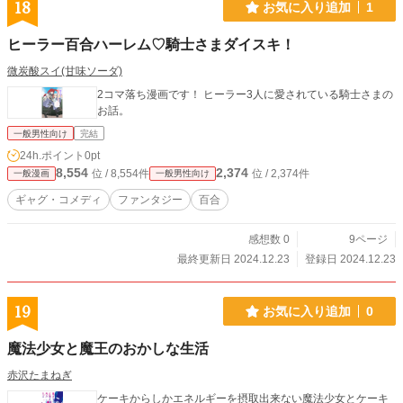
18
お気に入り追加
1
ヒーラー百合ハーレム♡騎士さまダイスキ！
微炭酸スイ(甘味ソーダ)
2コマ落ち漫画です！ ヒーラー3人に愛されている騎士さまの
お話。
一般男性向け
完結
24h.ポイント
0pt
8,554
2,374
位 / 8,554件
位 / 2,374件
一般漫画
一般男性向け
ギャグ・コメディ
ファンタジー
百合
感想数 0
9ページ
最終更新日 2024.12.23
登録日 2024.12.23
19
お気に入り追加
0
魔法少女と魔王のおかしな生活
赤沢たまねぎ
ケーキからしかエネルギーを摂取出来ない魔法少女とケーキ