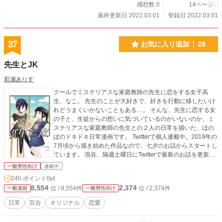
感想数 0
14ページ
最終更新日 2022.03.01
登録日 2022.03.01
37
お気に入り追加
28
先生とJK
彩瀬ありす
クールでミステリアスな家庭教師の先生に恋をする女子高
生、なこ。 先生のことが大好きで、好きを行動に移したいけ
れどうまくいかないこともある…。 そんな、先生に恋する女
の子と、生徒からの想いに気づいているのかいないのか、ミ
ステリアスな家庭教師の先生との２人の日常を描いた、ほの
ぼのドキドキ日常漫画です。 Twitterで個人連載中。2019年の
7月頃から描き始めた作品なので、七夕のお話からスタートし
ています。 現在、隔週土曜日にTwitterで最新のお話を更新中
■ https://twitter.com/a_alice39 FANBOXにて、「先生とJK」含
一般男性向け
連載中
め、過去に出した漫画の読み放題＆最新の話の先読みをして
24h.ポイント
0pt
います 500円で過去出版の同人誌がすべて読み放題なので、
8,554
2,374
位 / 8,554件
位 / 2,374件
一般漫画
一般男性向け
ご興味がありましたら是非 ■ https://muffinland.fanbox.cc/
日常
百合
オリジナル
恋愛