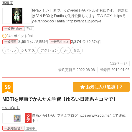
高遠庵
殺伐とした世界で、女の子同士がバトルする話です。 最新話
はFAN BOXとFantiaで先行公開してます FAN BOX : https://jod
y-e.fanbox.cc/ Fantia : https://fantia.jp/jody-e
一般男性向け
完結
24h.ポイント
0pt
8,554
2,374
位 / 8,554件
位 / 2,374件
一般漫画
一般男性向け
バトル
シリアス
アクション
SF
百合
522ページ
最終更新日 2022.08.08
登録日 2019.01.03
29
お気に入り追加
2
MBTIを漫画でかんたん学習【ゆるい日常系４コマで】
つむぎゆり
漫画とかけあいで学ぶブログ https://www.26g.me/ にて連載
中！
一般男性向け
連載中