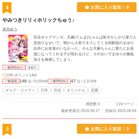
4
お気に入り追加
8
やみつきリリィホリックちゅう♪
赤月めう
百合ギャグマンガ。天麻(てんま)ちゃんは恥ずかしがり屋で人
見知りなせいで、朝から人前でキスしてくる幼馴染のまゆり
以外にお友達がいなかった。そんな天麻ちゃんに新たにお友
達になってくれる子が現れるけど、そのせいでまゆりが嫉妬
深さを発揮してしまう。
一般男性向け
連載中
24h.ポイント
14pt
148
47
位 / 8,554件
位 / 2,374件
一般漫画
一般男性向け
ギャグ・コメディ
日常
百合
オリジナル
恋愛
感想数 0
119ページ
最終更新日 2026.06.27
登録日 2025.08.04
5
お気に入り追加
3