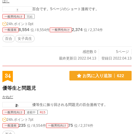
はし
百合です。5ページのショート漫画です。
一般男性向け
完結
24h.ポイント
0pt
8,554
2,374
位 / 8,554件
位 / 2,374件
一般漫画
一般男性向け
百合
女子高生
感想数 0
5ページ
最終更新日 2022.04.13
登録日 2022.04.13
34
お気に入り追加
622
優等生と問題児
かねだ
優等生に振り回される問題児の百合漫画です。
一般男性向け
連載中
R15
24h.ポイント
7pt
235
75
位 / 8,554件
位 / 2,374件
一般漫画
一般男性向け