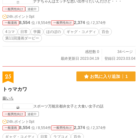
ナナちゃんはエッチな思い出作りたいんだけど・・・
一般男性向け
連載中
24h.ポイント
0pt
8,554
2,374
位 / 8,554件
位 / 2,374件
一般漫画
一般男性向け
4コマ
日常
学園
ほのぼの
ギャグ・コメディ
百合
第11回漫画ダービー
感想数 0
34ページ
最終更新日 2023.04.19
登録日 2023.03.04
25
お気に入り追加
1
トゥマカワ
藤いろ
スポーツ万能京都弁女子と大食い女子の話
一般男性向け
連載中
24h.ポイント
0pt
8,554
2,374
位 / 8,554件
位 / 2,374件
一般漫画
一般男性向け
ギャグ・コメディ
日常
ラブコメ
百合