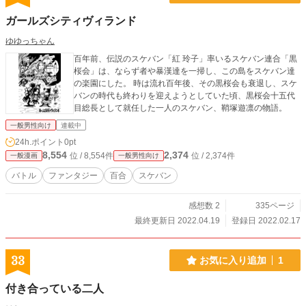
ガールズシティヴィランド
ゆゆっちゃん
百年前、伝説のスケバン「紅 玲子」率いるスケバン連合「黒
桜会」は、ならず者や暴漢達を一掃し、この島をスケバン達
の楽園にした。 時は流れ百年後、その黒桜会も衰退し、スケ
バンの時代も終わりを迎えようとしていた頃、黒桜会十五代
目総長として就任した一人のスケバン、鞘塚遊凛の物語。
一般男性向け
連載中
24h.ポイント
0pt
8,554
2,374
位 / 8,554件
位 / 2,374件
一般漫画
一般男性向け
バトル
ファンタジー
百合
スケバン
感想数 2
335ページ
最終更新日 2022.04.19
登録日 2022.02.17
33
お気に入り追加
1
付き合っている二人