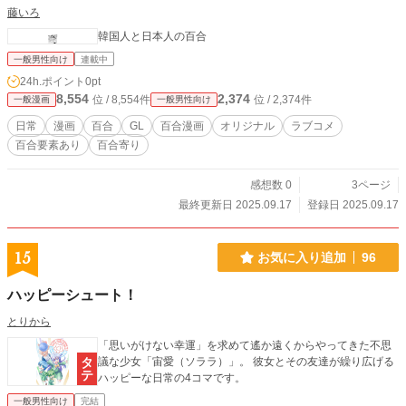
藤いろ
韓国人と日本人の百合
一般男性向け
連載中
24h.ポイント
0pt
8,554
2,374
位 / 8,554件
位 / 2,374件
一般漫画
一般男性向け
日常
漫画
百合
GL
百合漫画
オリジナル
ラブコメ
百合要素あり
百合寄り
感想数 0
3ページ
最終更新日 2025.09.17
登録日 2025.09.17
15
お気に入り追加
96
ハッピーシュート！
とりから
「思いがけない幸運」を求めて遙か遠くからやってきた不思
議な少女「宙愛（ソララ）」。 彼女とその友達が繰り広げる
ハッピーな日常の4コマです。
一般男性向け
完結