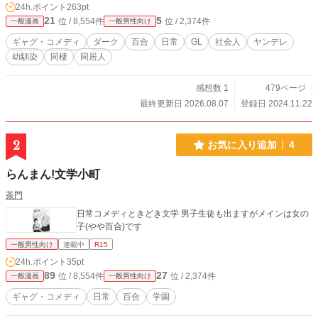
24h.ポイント
263pt
21
5
位 / 8,554件
位 / 2,374件
一般漫画
一般男性向け
ギャグ・コメディ
ダーク
百合
日常
GL
社会人
ヤンデレ
幼馴染
同棲
同居人
感想数 1
479ページ
最終更新日 2026.08.07
登録日 2024.11.22
2
お気に入り追加
4
らんまん!文学小町
茶門
日常コメディときどき文学 男子生徒も出ますがメインは女の
子(やや百合)です
一般男性向け
連載中
R15
24h.ポイント
35pt
89
27
位 / 8,554件
位 / 2,374件
一般漫画
一般男性向け
ギャグ・コメディ
日常
百合
学園