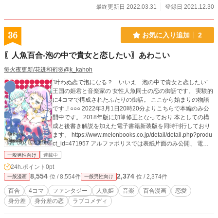
最終更新日 2022.03.31
登録日 2021.12.30
36
お気に入り追加
2
〖人魚百合-泡の中で貴女と恋したい〗あわこい
毎火夜更新/花迸和裄🌸@k_kahoh
”叶わぬ恋で泡になる？ いいえ 泡の中で貴女と恋したい”
王国の姫君と音楽家の 女性人魚同士の恋の御話です。 実験的
に4コマで構成されたふたりの御話。 ここから始まりの物語
です..! ○○○ 2022年3月1日20時20分よりこちらで本編のみ公
開中です。 2018年版に加筆修正となっており 本としての構
成と後書き解説を加えた電子書籍新装版を同時刊行しており
ます。 https://www.melonbooks.co.jp/detail/detail.php?produ
ct_id=471957 アルファポリスでは表紙片面のみ公開、 電子
書籍新装版では描き下ろしカラー表紙の絵柄は裏側まで続い
一般男性向け
連載中
た絵柄を完全収録です..! また、おまけの特典として ・その絵
24h.ポイント
0pt
柄の文字無ver.収録 ・プレビュー版特別収録 ・2018年刊行版
8,554
2,374
位 / 8,554件
位 / 2,374件
一般漫画
一般男性向け
の表紙裏表紙をカラー収録 となっております。 試し読みをお
気に召しましたら、是非お求め下さいませ。 おまけのボリュ
百合
4コマ
ファンタジー
人魚姫
音楽
百合漫画
恋愛
ウムもお楽しみ頂けると存じます。 （2018年版の実本冊子も
身分差
身分差の恋
ラブコメディ
多少在庫が御座います プレビュー版：2015/11/15 正式版初
版:2018/02/11 新装版：2022/03/01