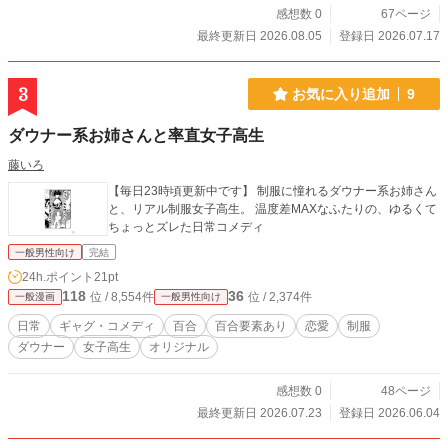
感想数 0
67ページ
最終更新日 2026.08.05
登録日 2026.07.17
3
お気に入り追加
9
ダウナー系お姉さんと率直女子高生
藤いろ
【毎日23時頃更新中です】 制服に憧れるダウナー系お姉さん
と、リアル制服女子高生。 温度差MAXなふたりの、ゆるくて
ちょっとズレた日常コメディ
一般男性向け
完結
24h.ポイント
21pt
118
36
位 / 8,554件
位 / 2,374件
一般漫画
一般男性向け
日常
ギャグ・コメディ
百合
百合要素あり
恋愛
制服
ダウナー
女子高生
オリジナル
感想数 0
48ページ
最終更新日 2026.07.23
登録日 2026.06.04