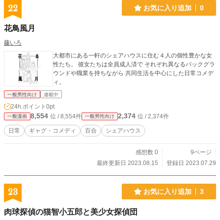
22
お気に入り追加
0
花鳥風月
藤いろ
大都市にある一軒のシェアハウスに住む４人の個性豊かな女
性たち。 彼女たちは全員成人済で それぞれ異なるバックグラ
ウンドや職業を持ちながら 共同生活を中心にした日常コメデ
ィ。
一般男性向け
連載中
24h.ポイント
0pt
8,554
2,374
位 / 8,554件
位 / 2,374件
一般漫画
一般男性向け
日常
ギャグ・コメディ
百合
シェアハウス
感想数 0
9ページ
最終更新日 2023.08.15
登録日 2023.07.29
23
お気に入り追加
3
肉球探偵の猫智小五郎と美少女探偵団