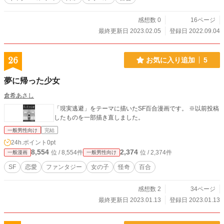
感想数 0
16ページ
最終更新日 2023.02.05
登録日 2022.09.04
26
お気に入り追加
5
夢に帰った少女
倉希あさし
「現実逃避」をテーマに描いたSF百合漫画です。 ※以前投稿
したものを一部描き直しました。
一般男性向け
完結
24h.ポイント
0pt
8,554
2,374
位 / 8,554件
位 / 2,374件
一般漫画
一般男性向け
SF
恋愛
ファンタジー
女の子
怪奇
百合
感想数 2
34ページ
最終更新日 2023.01.13
登録日 2023.01.13