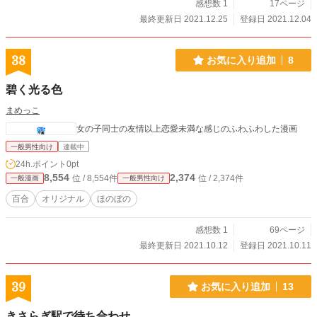
感想数 1
17ページ
最終更新日 2021.12.25
登録日 2021.12.04
38
お気に入り追加
8
碧く光る色
まめっこ
女の子同士の友情以上恋愛未満な感じのふわふわした漫画
一般男性向け
連載中
24h.ポイント
0pt
8,554
2,374
位 / 8,554件
位 / 2,374件
一般漫画
一般男性向け
百合
オリジナル
ほのぼの
感想数 1
69ページ
最終更新日 2021.10.12
登録日 2021.10.11
39
お気に入り追加
13
きさらぎ駅で待ち合わせ