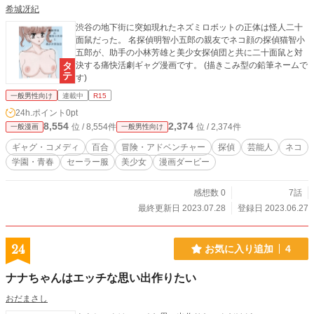
希城冴紀
渋谷の地下街に突如現れたネズミロボットの正体は怪人二十
面鼠だった。 名探偵明智小五郎の親友でネコ顔の探偵猫智小
五郎が、助手の小林芳雄と美少女探偵団と共に二十面鼠と対
決する痛快活劇ギャグ漫画です。 (描きこみ型の鉛筆ネームで
す)
一般男性向け
連載中
R15
24h.ポイント
0pt
8,554
2,374
位 / 8,554件
位 / 2,374件
一般漫画
一般男性向け
ギャグ・コメディ
百合
冒険・アドベンチャー
探偵
芸能人
ネコ
学園・青春
セーラー服
美少女
漫画ダービー
感想数 0
7話
最終更新日 2023.07.28
登録日 2023.06.27
24
お気に入り追加
4
ナナちゃんはエッチな思い出作りたい
おだまさし