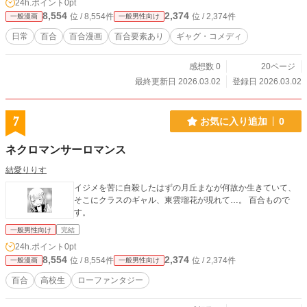
24h.ポイント
0pt
8,554
2,374
位 / 8,554件
位 / 2,374件
一般漫画
一般男性向け
日常
百合
百合漫画
百合要素あり
ギャグ・コメディ
感想数 0
20ページ
最終更新日 2026.03.02
登録日 2026.03.02
7
お気に入り追加
0
ネクロマンサーロマンス
結愛りりす
イジメを苦に自殺したはずの月丘まなが何故か生きていて、
そこにクラスのギャル、東雲瑠花が現れて…。 百合もので
す。
一般男性向け
完結
24h.ポイント
0pt
8,554
2,374
位 / 8,554件
位 / 2,374件
一般漫画
一般男性向け
百合
高校生
ローファンタジー