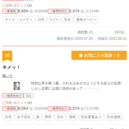
24h.ポイント
0pt
8,554
2,374
位 / 8,554件
位 / 2,374件
一般漫画
一般男性向け
ギャグ・コメディ
日常
4コマ
百合
漫画ダービー
感想数 23
267話
最終更新日 2025.07.25
登録日 2022.08.31
16
お気に入り追加
0
キメッ！
藤いろ
特別な草を吸う霧。それを止めさせようとする友人の志那。
しかし志那には他に目的があって・・・・。
一般男性向け
完結
24h.ポイント
0pt
8,554
2,374
位 / 8,554件
位 / 2,374件
一般漫画
一般男性向け
日常
女子高生
薬
煙草
百合
漫画
百合要素あり
百合漫画