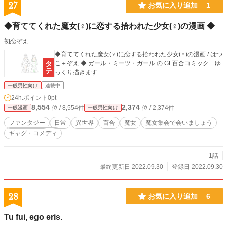
27
お気に入り追加
1
◆育ててくれた魔女(♀)に恋する拾われた少女(♀)の漫画 ◆
初恋ぞえ
◆育ててくれた魔女(♀)に恋する拾われた少女(♀)の漫画 / はつ
こ＋ぞえ ◆ ガール・ミーツ・ガール の GL百合コミック ゆ
っくり描きます
一般男性向け
連載中
24h.ポイント
0pt
8,554
2,374
位 / 8,554件
位 / 2,374件
一般漫画
一般男性向け
ファンタジー
日常
異世界
百合
魔女
魔女集会で会いましょう
ギャグ・コメディ
1話
最終更新日 2022.09.30
登録日 2022.09.30
28
お気に入り追加
6
Tu fui, ego eris.