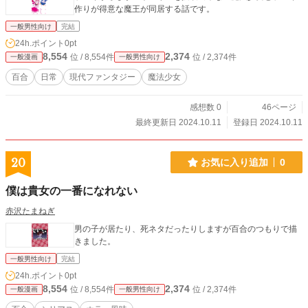
作りが得意な魔王が同居する話です。
一般男性向け
完結
24h.ポイント
0pt
8,554
2,374
位 / 8,554件
位 / 2,374件
一般漫画
一般男性向け
百合
日常
現代ファンタジー
魔法少女
感想数 0
46ページ
最終更新日 2024.10.11
登録日 2024.10.11
20
お気に入り追加
0
僕は貴女の一番になれない
赤沢たまねぎ
男の子が居たり、死ネタだったりしますが百合のつもりで描
きました。
一般男性向け
完結
24h.ポイント
0pt
8,554
2,374
位 / 8,554件
位 / 2,374件
一般漫画
一般男性向け