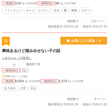
118
36
位 / 8,554件
位 / 2,374件
一般漫画
一般男性向け
ファンタジー
ギャグ・コメディ
百合
鬱
胸糞
ホラー
感想数 0
112ページ
最終更新日 2026.01.26
登録日 2024.07.19
11
お気に入り追加
0
興味あるけど踏み出せない子の話
こみちゃん（小湊 悠）
過去作です
一般男性向け
完結
24h.ポイント
0pt
8,554
2,374
位 / 8,554件
位 / 2,374件
一般漫画
一般男性向け
女子高生
日常
百合
感想数 0
6ページ
最終更新日 2026.01.26
登録日 2026.01.26