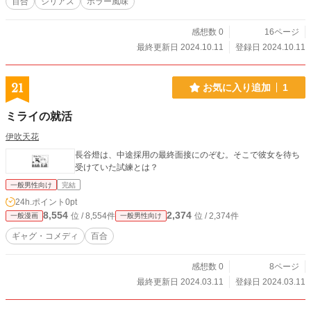
百合
シリアス
ホラー風味
感想数 0
16ページ
最終更新日 2024.10.11
登録日 2024.10.11
21
お気に入り追加
1
ミライの就活
伊吹天花
長谷燈は、中途採用の最終面接にのぞむ。そこで彼女を待ち
受けていた試練とは？
一般男性向け
完結
24h.ポイント
0pt
8,554
2,374
位 / 8,554件
位 / 2,374件
一般漫画
一般男性向け
ギャグ・コメディ
百合
感想数 0
8ページ
最終更新日 2024.03.11
登録日 2024.03.11