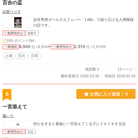
百合の盃
結愛りりす
女性専用ガールズカフェバー「LIlith」で繰り広げる人間模様
の話です。
一般男性向け
連載中
24h.ポイント
0pt
8,554
2,374
位 / 8,554件
位 / 2,374件
一般漫画
一般男性向け
お酒
百合
日常
感想数 0
12ページ
最終更新日 2026.03.30
登録日 2026.03.30
6
お気に入り追加
0
一言添えて
藤いろ
何かをすると最後に一言添えてくる子にドキドキする話
一般男性向け
完結