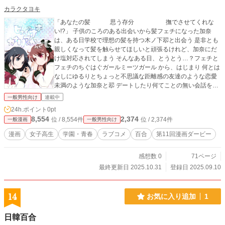
カラクタヨキ
「あなたの髪 思う存分 撫でさせてくれな
い!?」 子供のころのある出会いから髪フェチになった加奈
は、ある日学校で理想の髪を持つ木ノ下翆と出会う 是非とも
親しくなって髪を触らせてほしいと頑張るけれど、加奈にだ
け塩対応されてしまう そんなある日、とうとう…？フェチと
フェチのちぐはぐガールミーツガール から、はじまり 何とは
なしにゆるりとちょっと不思議な距離感の友達のような恋愛
未満のような加奈と翆 デートしたり何てことの無い会話をし
たりおやつを食べたりして、じわじわ距離を縮めたりしてゆ
一般男性向け
連載中
く普通でちょっと戸惑う日常 恋愛？友情以上ってなに？のほ
24h.ポイント
0pt
のぼの日常系
8,554
2,374
位 / 8,554件
位 / 2,374件
一般漫画
一般男性向け
漫画
女子高生
学園・青春
ラブコメ
百合
第11回漫画ダービー
感想数 0
71ページ
最終更新日 2025.10.31
登録日 2025.09.10
14
お気に入り追加
1
日韓百合