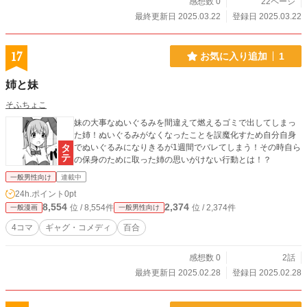
感想数 0
22ページ
最終更新日 2025.03.22
登録日 2025.03.22
17
お気に入り追加
1
姉と妹
そふちょこ
妹の大事なぬいぐるみを間違えて燃えるゴミで出してしまっ
た姉！ぬいぐるみがなくなったことを誤魔化すため自分自身
でぬいぐるみになりきるが1週間でバレてしまう！その時自ら
の保身のために取った姉の思いがけない行動とは！？
一般男性向け
連載中
24h.ポイント
0pt
8,554
2,374
位 / 8,554件
位 / 2,374件
一般漫画
一般男性向け
4コマ
ギャグ・コメディ
百合
感想数 0
2話
最終更新日 2025.02.28
登録日 2025.02.28