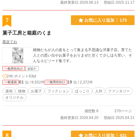
最終更新日 2026.06.13
登録日 2025.11.17
7
お気に入り追加
175
菓子工房と箱庭のくま
黒豆てお
植物たちが人の姿をとって集まる不思議な洋菓子店。育てた
人との思い出やお菓子をおりまぜた甘くて少しほろ苦い、そ
んなエピソード集です。
一般男性向け
連載中
24h.ポイント
63pt
61
19
位 / 8,552件
位 / 2,372件
一般漫画
一般男性向け
漫画
植物
お菓子
フィクション
ほっこり
人外
ファンタジー
オリジナル
感想数 8
270ページ
最終更新日 2026.04.20
登録日 2025.04.21
8
お気に入り追加
431