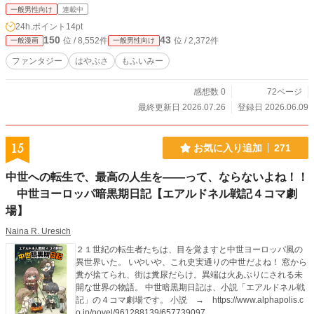
一般男性向け
連載中
24h.ポイント
14pt
150
43
位 / 8,552件
位 / 2,372件
一般漫画
一般男性向け
ファンタジー
はやぶさ
もふいみー
感想数 0
72ページ
最終更新日 2026.07.26
登録日 2026.06.09
15
お気に入り追加
271
中世への転生で、最高の人生を――って、ならないよね！！
中世ヨーロッパ暗黒期日記【エアルドネル戦記４コマ劇
場】
Naina R. Uresich
２１世紀の転生者たちは、目を覚ますと中世ヨーロッパ風の
異世界いた。 いやいや、これ史実通りの中世だよね！ 窓から
糞が捨てられ、街は糞尿だらけ。異端は火あぶりにされる未
開な世界の物語。 中世暗黒期日記は、小説「エアルドネル戦
記」の４コマ劇場です。 小説 → https://www.alphapolis.c
o.jp/novel/961288139/657739097