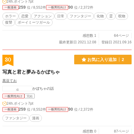
24h.ポイント
7pt
259
90
位 / 8,552件
位 / 2,372件
一般漫画
一般男性向け
ホラー
恋愛
アクション
日常
ファンタジー
化物
霊
呪物
復讐
ボーイミーツガール
感想数 1
64ページ
最終更新日 2021.12.08
登録日 2021.09.16
30
お気に入り追加
2
写真と君と夢みるかぼちゃ
黒豆てお
かぼちゃの話
一般男性向け
完結
24h.ポイント
7pt
259
90
位 / 8,552件
位 / 2,372件
一般漫画
一般男性向け
ファンタジー
漫画
感想数 0
87ページ