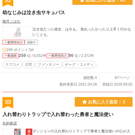
32
幼なじみは泣き虫サキュバス
猫月こはな
泣き虫だった彼女、は今も。 焦れったかったり上手く行かな
いことも。
一般男性向け
連載中
24h.ポイント
7pt
259
90
位 / 8,552件
位 / 2,372件
一般漫画
一般男性向け
ラブコメ
日常
ファンタジー
ギャグ・コメディ
感想数 0
87ページ
最終更新日 2021.04.28
登録日 2020.09.02
33
お気に入り追加
3
入れ替わりトラップで入れ替わった勇者と魔法使い
矢的春泥
ダンジョンの入れ替わりトラップで勇者と魔法使いの心が入