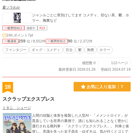
夏ソラわか
ジャンルごとに章別けしてます コメディ、切ない系、鬱、ホ
ラー、胸糞など
一般男性向け
連載中
R15
24h.ポイント
7pt
259
90
位 / 8,552件
位 / 2,372件
一般漫画
一般男性向け
ファンタジー
ギャグ・コメディ
百合
鬱
胸糞
ホラー
感想数 0
112ページ
最終更新日 2026.01.26
登録日 2024.07.19
28
お気に入り追加
7
スクラップエクスプレス
ミタニ シュージ
人間の頭脳と体形を複製した人型AI・「メメントロイド」が
普及している世界の裏側で、誰にも知られることなく密かに
運行される廃列車・「スクラップエクスプレス」。 列車と衝
突し、意識を失った女子高生・ゆずきは、気が付くとゴミで