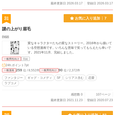
最終更新日 2026.03.17
登録日 2026.03.17
31
お気に入り追加
7
謎の上がり眉毛
nyon
変なキャラクターたちの変なストーリー。2016年から描いて
いる空想漫画です。いろんな意味で笑ってもらえたら幸いで
す。2021年11月、完結しました。
一般男性向け
完結
24h.ポイント
7pt
259
90
位 / 8,552件
位 / 2,372件
一般漫画
一般男性向け
ファンタジー
ギャグ・コメディ
SF
シリアス含む
恋愛
ラブコメ
感想数 0
107ページ
最終更新日 2021.11.23
登録日 2020.07.23
お気に入り追加
83