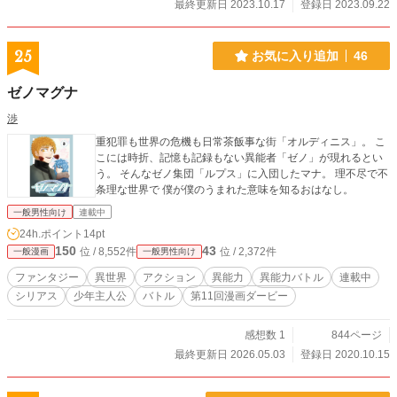
最終更新日 2023.10.17
登録日 2023.09.22
25
お気に入り追加
46
ゼノマグナ
渉
重犯罪も世界の危機も日常茶飯事な街「オルディニス」。 こ
こには時折、記憶も記録もない異能者「ゼノ」が現れるとい
う。 そんなゼノ集団「ルプス」に入団したマナ。 理不尽で不
条理な世界で 僕が僕のうまれた意味を知るおはなし。
一般男性向け
連載中
24h.ポイント
14pt
150
43
位 / 8,552件
位 / 2,372件
一般漫画
一般男性向け
ファンタジー
異世界
アクション
異能力
異能力バトル
連載中
シリアス
少年主人公
バトル
第11回漫画ダービー
感想数 1
844ページ
最終更新日 2026.05.03
登録日 2020.10.15