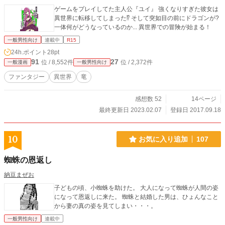
ゲームをプレイしてた主人公『ユイ』 強くなりすぎた彼女は
異世界に転移してしまった⁉︎ そして突如目の前にドラゴンが?
一体何がどうなっているのか... 異世界での冒険が始まる！
一般男性向け
連載中
R15
24h.ポイント
28pt
91
27
位 / 8,552件
位 / 2,372件
一般漫画
一般男性向け
ファンタジー
異世界
竜
感想数 52
14ページ
最終更新日 2023.02.07
登録日 2017.09.18
10
お気に入り追加
107
蜘蛛の恩返し
納豆まぜお
子どもの頃、小蜘蛛を助けた。 大人になって蜘蛛が人間の姿
になって恩返しに来た。 蜘蛛と結婚した男は、ひょんなこと
から妻の真の姿を見てしまい・・・。
一般男性向け
連載中