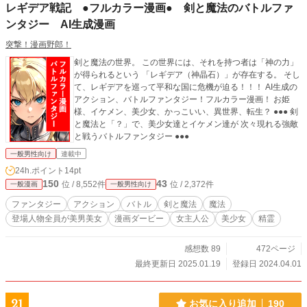
レギデア戦記 ●フルカラー漫画● 剣と魔法のバトルファ
ンタジー AI生成漫画
突撃！漫画野郎！
剣と魔法の世界。 この世界には、それを持つ者は「神の力」
が得られるという 「レギデア（神晶石）」が存在する。 そし
て、レギデアを巡って平和な国に危機が迫る！！！ AI生成の
アクション、バトルファンタジー！フルカラー漫画！ お姫
様、イケメン、美少女、かっこいい、異世界、転生？ ●●● 剣
と魔法と「？」で、美少女達とイケメン達が 次々現れる強敵
と戦うバトルファンタジー ●●●
一般男性向け
連載中
24h.ポイント
14pt
150
43
位 / 8,552件
位 / 2,372件
一般漫画
一般男性向け
ファンタジー
アクション
バトル
剣と魔法
魔法
登場人物全員が美男美女
漫画ダービー
女主人公
美少女
精霊
感想数 89
472ページ
最終更新日 2025.01.19
登録日 2024.04.01
21
お気に入り追加
190