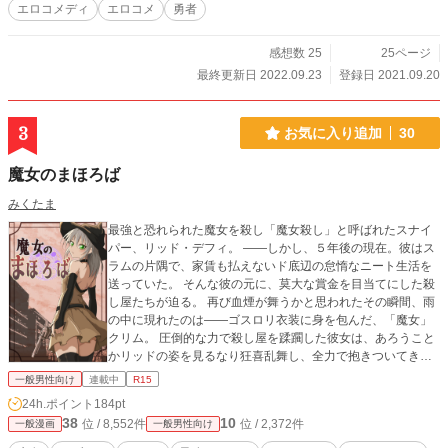
エロコメディ
エロコメ
勇者
感想数 25
25ページ
最終更新日 2022.09.23
登録日 2021.09.20
3
お気に入り追加
30
魔女のまほろば
みくたま
最強と恐れられた魔女を殺し「魔女殺し」と呼ばれたスナイ
パー、リッド・デフィ。 ――しかし、５年後の現在。彼はス
ラムの片隅で、家賃も払えないド底辺の怠惰なニート生活を
送っていた。 そんな彼の元に、莫大な賞金を目当てにした殺
し屋たちが迫る。 再び血煙が舞うかと思われたその瞬間、雨
の中に現れたのは――ゴスロリ衣装に身を包んだ、「魔女」
クリム。 圧倒的な力で殺し屋を蹂躙した彼女は、あろうこと
かリッドの姿を見るなり狂喜乱舞し、全力で抱きついてき
て!? 「やっと会えました！ この身のすべてをリッド様に捧げ
一般男性向け
連載中
R15
ます！」 敵か、味方か、それとも――ただの「やべェ女」!?
24h.ポイント
184pt
凄腕（だけど働きたくない）最強（だけど愛が重すぎる）ヤ
38
10
位 / 8,552件
位 / 2,372件
一般漫画
一般男性向け
ンデレ魔女が織りなす、命がけの勘違い（？）バトルラブコ
メ、ここに開幕！