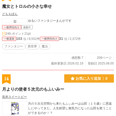
魔女とトロルの小さな幸せ
どももぽん
ゆるいファンタジーまんがです
一般男性向け
連載中
24h.ポイント
21pt
103
31
位 / 8,552件
位 / 2,372件
一般漫画
一般男性向け
ファンタジー
異世界
魔法
感想数 7
209ページ
最終更新日 2026.02.16
登録日 2025.08.05
14
お気に入り追加
0
月よりの使者５次元のもふいみー
長井スイートピー
月の５次元空間から来たもふぃみーは山田（１５歳）に恩返
しにやってきた。人生絶望し無気力になった山田を救うこと
ができるのか！？