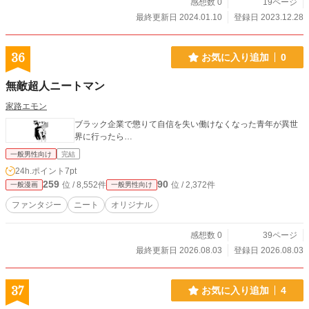
感想数 0
19ページ
最終更新日 2024.01.10
登録日 2023.12.28
36
お気に入り追加
0
無敵超人ニートマン
家路エモン
ブラック企業で懲りて自信を失い働けなくなった青年が異世
界に行ったら…
一般男性向け
完結
24h.ポイント
7pt
259
90
位 / 8,552件
位 / 2,372件
一般漫画
一般男性向け
ファンタジー
ニート
オリジナル
感想数 0
39ページ
最終更新日 2026.08.03
登録日 2026.08.03
37
お気に入り追加
4