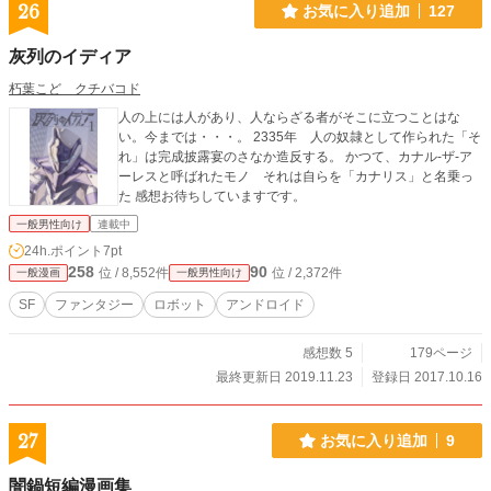
26
お気に入り追加
127
灰列のイディア
朽葉こど クチバコド
人の上には人があり、人ならざる者がそこに立つことはな
い。今までは・・・。 2335年 人の奴隷として作られた「そ
れ」は完成披露宴のさなか造反する。 かつて、カナル-ザ-ア
ーレスと呼ばれたモノ それは自らを「カナリス」と名乗っ
た 感想お待ちしていますです。
一般男性向け
連載中
24h.ポイント
7pt
258
90
位 / 8,552件
位 / 2,372件
一般漫画
一般男性向け
SF
ファンタジー
ロボット
アンドロイド
感想数 5
179ページ
最終更新日 2019.11.23
登録日 2017.10.16
27
お気に入り追加
9
闇鍋短編漫画集