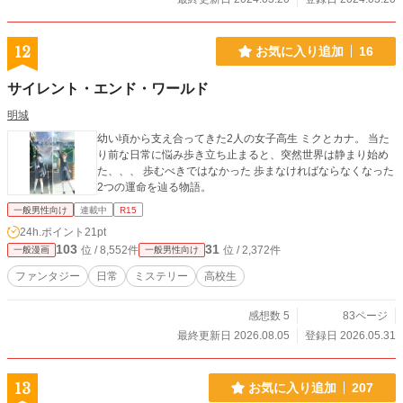
12
お気に入り追加
16
サイレント・エンド・ワールド
明城
幼い頃から支え合ってきた2人の女子高生 ミクとカナ。 当た
り前な日常に悩み歩き立ち止まると、突然世界は静まり始め
た、、、 歩むべきではなかった 歩まなければならなくなった
2つの運命を辿る物語。
一般男性向け
連載中
R15
24h.ポイント
21pt
103
31
位 / 8,552件
位 / 2,372件
一般漫画
一般男性向け
ファンタジー
日常
ミステリー
高校生
感想数 5
83ページ
最終更新日 2026.08.05
登録日 2026.05.31
13
お気に入り追加
207