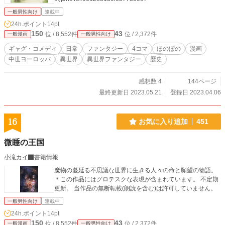
一般男性向け
連載中
24h.ポイント
14pt
150
43
位 / 8,552件
位 / 2,372件
一般漫画
一般男性向け
ギャグ・コメディ
日常
ファンタジー
4コマ
ほのぼの
漫画
中世ヨーロッパ
異世界
異世界ファンタジー
歴史
感想数 4
144ページ
最終更新日 2023.05.21
登録日 2023.04.06
16
お気に入り追加
451
微睡の王国
小滝カイ
書籍情報
魔物の蔓延る不思議な世界に生きる人々の命と願望の物語。
＊この作品にはグロテスクな表現が含まれています。 不定期
更新。 当作品の無断転載(朗読を含む)は許可していません。
一般男性向け
連載中
24h.ポイント
14pt
150
43
位 / 8,552件
位 / 2,372件
一般漫画
一般男性向け