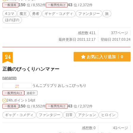
150
43
位 / 8,552件
位 / 2,372件
一般漫画
一般男性向け
4コマ
魔王
勇者
ギャグ・コメディ
ファンタジー
旅
ほのぼの
感想数 411
377ページ
最終更新日 2021.12.17
登録日 2017.03.24
24
お気に入り追加
0
正義のびっくりハンマァー
nanamin
うんこブリブリ おしっこびっちり
一般男性向け
連載中
24h.ポイント
14pt
150
43
位 / 8,552件
位 / 2,372件
一般漫画
一般男性向け
ギャグ・コメディ
ファンタジー
日常
アクション
ヒロイン
感想数 0
41ページ