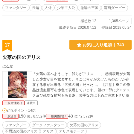
ファンタジー
長編
人外
少年主人公
微睡の王国
漫画ダービー
感想数 12
1,365ページ
最終更新日 2026.07.12
登録日 2018.05.24
17
お気に入り追加
743
欠落の国のアリス
はるか
「欠落の国へようこそ、我らがアリス――」 感情表現が欠落
した少女が目を覚ますと、そこは何かが欠けたものだけが存
在する事が出来る「欠落の国」だった…。 【注意】※この作
品は流血描写を赤色で表現しています。 話の一部にグロテス
ク及び残酷な描写もある為、苦手な方は予めご注意下さい※
一般男性向け
連載中
24h.ポイント
14pt
150
43
位 / 8,552件
位 / 2,372件
一般漫画
一般男性向け
ファンタジー
ダークファンタジー
欠落の国のアリス
不思議の国のアリス
アリス
アリスモチーフ