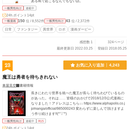
ある島で起こるなんでもない話。
一般男性向け
連載中
24h.ポイント
14pt
150
43
位 / 8,552件
位 / 2,372件
一般漫画
一般男性向け
日常
ファンタジー
異世界
ロボ
漫画ダービー
感想数 1
324ページ
最終更新日 2022.03.25
登録日 2018.05.25
23
お気に入り追加
4,243
魔王は勇者を待ちきれない
車屋見空
書籍情報
長きにわたり世界を統べた魔王が長らく待ちわびているもの
があった。それは…… 皆様のおかげで2018/12/3公式漫画に
なりました！アドレスはこちら↓↓ https://www.alphapolis.co.j
p/manga/official/985000243 変わらずに楽しんで頂けますよ
う作り続けます!!(*'▽'*)
一般男性向け
連載中
R15
24h.ポイント
14pt