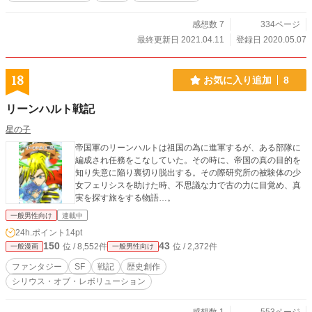
感想数 7
334ページ
最終更新日 2021.04.11
登録日 2020.05.07
18
お気に入り追加
8
リーンハルト戦記
星の子
帝国軍のリーンハルトは祖国の為に進軍するが、ある部隊に
編成され任務をこなしていた。その時に、帝国の真の目的を
知り失意に陥り裏切り脱出する。その際研究所の被験体の少
女フェリシスを助けた時、不思議な力で古の力に目覚め、真
実を探す旅をする物語…。
一般男性向け
連載中
24h.ポイント
14pt
150
43
位 / 8,552件
位 / 2,372件
一般漫画
一般男性向け
ファンタジー
SF
戦記
歴史創作
シリウス・オブ・レボリューション