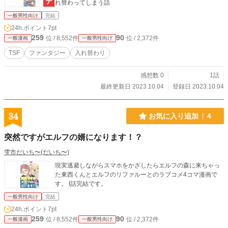
れ替わってしまう話
一般男性向け
完結
24h.ポイント
7pt
259
90
位 / 8,552件
位 / 2,372件
一般漫画
一般男性向け
TSF
ファンタジー
入れ替わり
感想数 0
1話
最終更新日 2023.10.04
登録日 2023.10.04
34
お気に入り追加
4
突然ですがエルフの婿になります！？
雫市だいち〜(だいち〜)
現実逃避しながらスマホをかざしたらエルフの森に来ちゃっ
た東西くんとエルフのリファルーとのラブコメ4コマ漫画で
す。 I話完結です。
一般男性向け
完結
24h.ポイント
7pt
259
90
位 / 8,552件
位 / 2,372件
一般漫画
一般男性向け