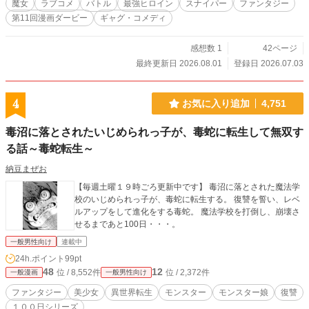
魔女
ラブコメ
バトル
最強ヒロイン
スナイパー
ファンタジー
第11回漫画ダービー
ギャグ・コメディ
感想数 1
42ページ
最終更新日 2026.08.01
登録日 2026.07.03
4
お気に入り追加
4,751
毒沼に落とされたいじめられっ子が、毒蛇に転生して無双す
る話～毒蛇転生～
納豆まぜお
【毎週土曜１９時ごろ更新中です】 毒沼に落とされた魔法学
校のいじめられっ子が、毒蛇に転生する。 復讐を誓い、レベ
ルアップをして進化をする毒蛇。 魔法学校を打倒し、崩壊さ
せるまであと100日・・・。
一般男性向け
連載中
24h.ポイント
99pt
48
12
位 / 8,552件
位 / 2,372件
一般漫画
一般男性向け
ファンタジー
美少女
異世界転生
モンスター
モンスター娘
復讐
１００日シリーズ