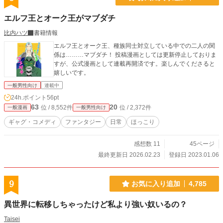
エルフ王とオーク王がマブダチ
比内ハツ
書籍情報
エルフ王とオーク王、種族同士対立している中での二人の関
係は………マブダチ！ 投稿漫画としては更新停止しておりま
すが、公式漫画として連載再開済です。楽しんでくださると
嬉しいです。
一般男性向け
連載中
24h.ポイント
56pt
63
20
位 / 8,552件
位 / 2,372件
一般漫画
一般男性向け
ギャグ・コメディ
ファンタジー
日常
ほっこり
感想数 11
45ページ
最終更新日 2026.02.23
登録日 2023.01.06
9
お気に入り追加
4,785
異世界に転移しちゃったけど私より強い奴いるの？
Taisei