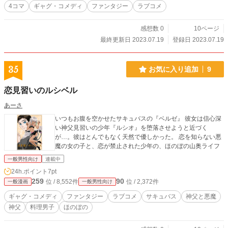
4コマ
ギャグ・コメディ
ファンタジー
ラブコメ
感想数 0
10ページ
最終更新日 2023.07.19
登録日 2023.07.19
35
お気に入り追加
9
恋見習いのルシベル
あーさ
いつもお腹を空かせたサキュバスの『ベルゼ』 彼女は信心深
い神父見習いの少年『ルシオ』を堕落させようと近づく
が…。彼はとんでもなく天然で優しかった。 恋を知らない悪
魔の女の子と、恋が禁止された少年の、ほのぼの山奥ライフ
一般男性向け
連載中
24h.ポイント
7pt
259
90
位 / 8,552件
位 / 2,372件
一般漫画
一般男性向け
ギャグ・コメディ
ファンタジー
ラブコメ
サキュバス
神父と悪魔
神父
料理男子
ほのぼの