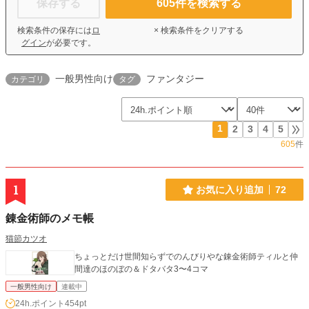
保存する
605
件を検索する
検索条件の保存には
ロ
× 検索条件をクリアする
グイン
が必要です。
一般男性向け
ファンタジー
カテゴリ
タグ
1
2
3
4
5
605
件
1
お気に入り追加
72
錬金術師のメモ帳
猫節カツオ
ちょっとだけ世間知らずでのんびりやな錬金術師ティルと仲
間達のほのぼの＆ドタバタ3〜4コマ
一般男性向け
連載中
24h.ポイント
454pt