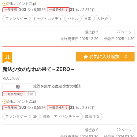
24h.ポイント
21pt
103
31
位 / 8,552件
位 / 2,372件
一般漫画
一般男性向け
ファンタジー
ギャグ・コメディ
バトル
日常
人外娘
感想数 5
27ページ
最終更新日 2025.12.20
登録日 2025.11.30
11
お気に入り追加
2
魔法少女のなれの果て～ZERO～
ろんど087
荒野を旅する魔法少女の物語
一般男性向け
完結
24h.ポイント
21pt
103
31
位 / 8,552件
位 / 2,372件
一般漫画
一般男性向け
ファンタジー
SF
冒険・アドベンチャー
魔法少女
感想数 0
22ページ
最終更新日 2024.03.20
登録日 2024.03.20