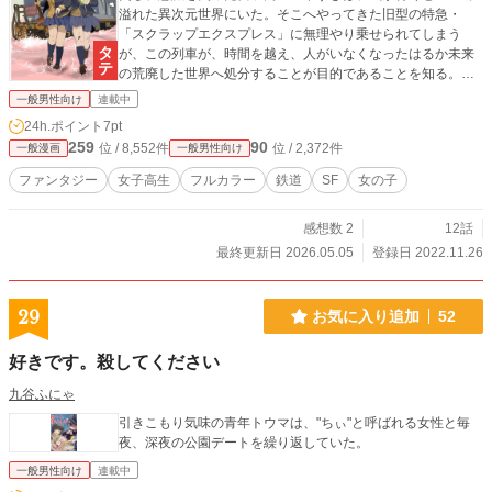
溢れた異次元世界にいた。そこへやってきた旧型の特急・
「スクラップエクスプレス」に無理やり乗せられてしまう
が、この列車が、時間を越え、人がいなくなったはるか未来
の荒廃した世界へ処分することが目的であることを知る。捨
てられたメメントロイドたちとの交流の中で、ゆずきは元の
一般男性向け
連載中
世界に戻れるのであろうか？
24h.ポイント
7pt
259
90
位 / 8,552件
位 / 2,372件
一般漫画
一般男性向け
ファンタジー
女子高生
フルカラー
鉄道
SF
女の子
感想数 2
12話
最終更新日 2026.05.05
登録日 2022.11.26
29
お気に入り追加
52
好きです。殺してください
九谷ふにゃ
引きこもり気味の青年トウマは、"ちぃ"と呼ばれる女性と毎
夜、深夜の公園デートを繰り返していた。
一般男性向け
連載中