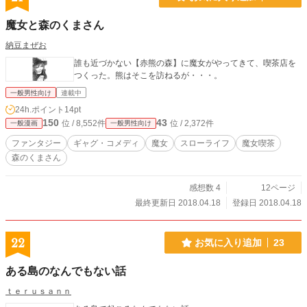
魔女と森のくまさん
納豆まぜお
誰も近づかない【赤熊の森】に魔女がやってきて、喫茶店を
つくった。熊はそこを訪ねるが・・・。
一般男性向け
連載中
24h.ポイント
14pt
150
43
位 / 8,552件
位 / 2,372件
一般漫画
一般男性向け
ファンタジー
ギャグ・コメディ
魔女
スローライフ
魔女喫茶
森のくまさん
感想数 4
12ページ
最終更新日 2018.04.18
登録日 2018.04.18
22
お気に入り追加
23
ある島のなんでもない話
ｔｅｒｕｓａｎｎ