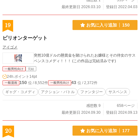
感想数 1
553ページ
最終更新日 2026.03.10
登録日 2022.04.03
19
お気に入り追加
150
ビリオンターゲット
アイゴメ
突然10億ドルの懸賞金を賭けられたお嬢様とその侍女のサス
ペンスコメディ！！！ (この作品は完結済みです)
一般男性向け
完結
24h.ポイント
14pt
150
43
位 / 8,552件
位 / 2,372件
一般漫画
一般男性向け
ギャグ・コメディ
アクション・バトル
ファンタジー
サスペンス
感想数 9
658ページ
最終更新日 2024.09.30
登録日 2024.09.13
20
お気に入り追加
177