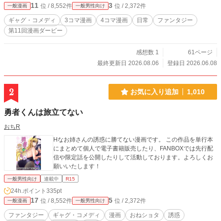
11
3
位 / 8,552件
位 / 2,372件
一般漫画
一般男性向け
ギャグ・コメディ
3コマ漫画
4コマ漫画
日常
ファンタジー
第11回漫画ダービー
感想数 1
61ページ
最終更新日 2026.08.06
登録日 2026.06.08
2
お気に入り追加
1,010
勇者くんは旅立てない
おちR
Hなお姉さんの誘惑に勝てない漫画です。 この作品を単行本
にまとめて個人で電子書籍販売したり、FANBOXでは先行配
信や限定話を公開したりして活動しております。よろしくお
願いいたします！
一般男性向け
連載中
R15
24h.ポイント
335pt
17
5
位 / 8,552件
位 / 2,372件
一般漫画
一般男性向け
ファンタジー
ギャグ・コメディ
漫画
おねショタ
誘惑