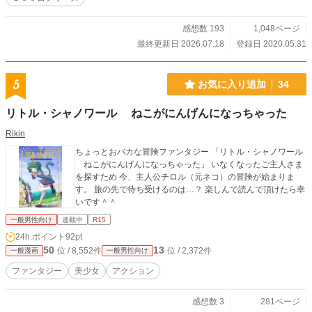
感想数 193
1,048ページ
最終更新日 2026.07.18
登録日 2020.05.31
5
お気に入り追加
34
リトル・シャノワール ねこがにんげんになっちゃった
Rikin
ちょっとおバカな冒険ファンタジー 「リトル・シャノワール
ねこがにんげんになっちゃった」 いなくなったご主人さま
を探すため 今、主人公チロル（元ネコ）の冒険が始まりま
す。 旅の先で待ち受けるのは…？ 楽しんで読んで頂けたら幸
いです＾＾
一般男性向け
連載中
R15
24h.ポイント
92pt
50
13
位 / 8,552件
位 / 2,372件
一般漫画
一般男性向け
ファンタジー
美少女
アクション
感想数 3
281ページ