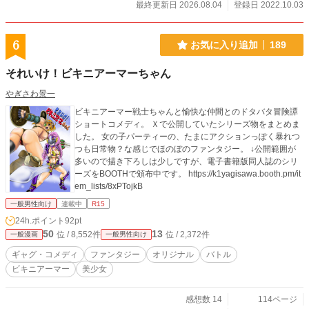
最終更新日 2026.08.04
登録日 2022.10.03
6
お気に入り追加
189
それいけ！ビキニアーマーちゃん
やぎさわ景一
ビキニアーマー戦士ちゃんと愉快な仲間とのドタバタ冒険譚
ショートコメディ。 Ｘで公開していたシリーズ物をまとめま
した。 女の子パーティーの、たまにアクションっぽく暴れつ
つも日常物？な感じでほのぼのファンタジー。 ↓公開範囲が
多いので描き下ろしは少しですが、電子書籍版同人誌のシリ
ーズをBOOTHで頒布中です。 https://k1yagisawa.booth.pm/it
em_lists/8xPTojkB
一般男性向け
連載中
R15
24h.ポイント
92pt
50
13
位 / 8,552件
位 / 2,372件
一般漫画
一般男性向け
ギャグ・コメディ
ファンタジー
オリジナル
バトル
ビキニアーマー
美少女
感想数 14
114ページ