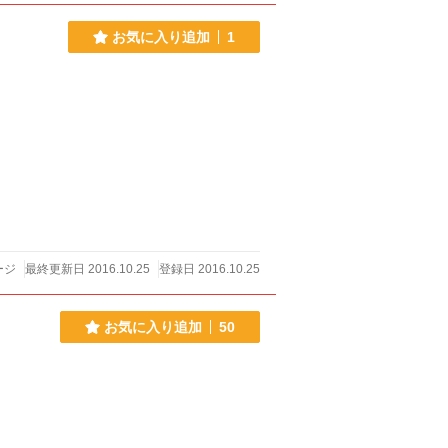
お気に入り追加
1
ージ
最終更新日 2016.10.25
登録日 2016.10.25
お気に入り追加
50