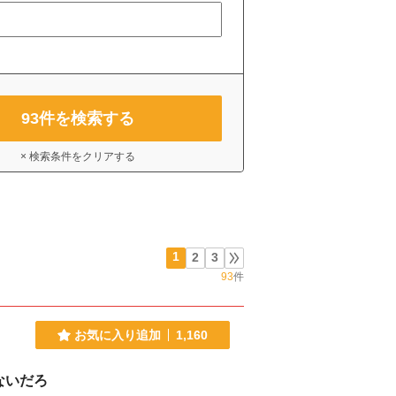
93
件を検索する
× 検索条件をクリアする
1
2
3
93
件
お気に入り追加
1,160
ないだろ