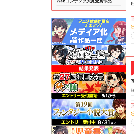
Webコンテンツ大賞受賞作品
P
蟻