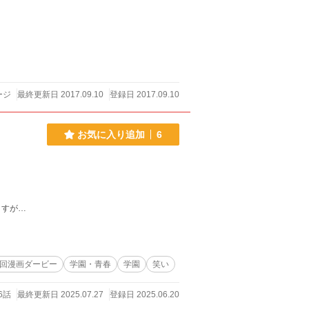
ージ
最終更新日 2017.09.10
登録日 2017.09.10
お気に入り追加
6
ますが…
1回漫画ダービー
学園・青春
学園
笑い
6話
最終更新日 2025.07.27
登録日 2025.06.20