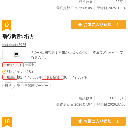
感想数 0
55話
最終更新日 2026.08.05
登録日 2025.01.14
17
お気に入り追加
4
飛行機雲の行方
hudehude2026
耳が不自由な男子高生が出会ったのは、本屋でアルバイトす
る男の子。
一般女性向け
連載中
24h.ポイント
28pt
81
36
位 / 8,551件
位 / 2,537件
一般漫画
一般女性向け
日常
第11回漫画ダービー
感想数 0
30ページ
最終更新日 2026.07.07
登録日 2026.07.07
18
お気に入り追加
1