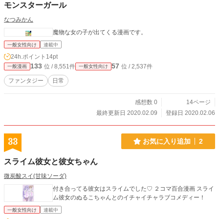
モンスターガール
なつみかん
魔物な女の子が出てくる漫画です。
一般女性向け
連載中
24h.ポイント
14pt
133
57
位 / 8,551件
位 / 2,537件
一般漫画
一般女性向け
ファンタジー
日常
感想数 0
14ページ
最終更新日 2020.02.09
登録日 2020.02.06
33
お気に入り追加
2
スライム彼女と彼女ちゃん
微炭酸スイ(甘味ソーダ)
付き合ってる彼女はスライムでした♡ ２コマ百合漫画 スライ
ム彼女のぬるこちゃんとのイチャイチャラブコメディー！
一般女性向け
連載中