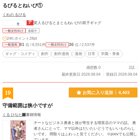
るびるとねいび①
くれの るびる
変人るびるとまともねいびの双子ギャグ
一般女性向け
連載中
24h.ポイント
28pt
81
36
位 / 8,551件
位 / 2,537件
一般漫画
一般女性向け
ギャグ・コメディ
創作
創作漫画
漫画
日常
学園・青春
感想数 0
2話
最終更新日 2026.08.04
登録日 2026.08.04
19
お気に入り追加
4,403
守備範囲は狭小ですが
くる ひなた
書籍情報
チートなビジネス勇者と彼が寄生する喫茶店のママの話。 勇
者さんにとって、ママ以外はだいたいどうでもいいものらし
いです。 間取りはふわっと見てください。 ※pixivでも公開し
ています。