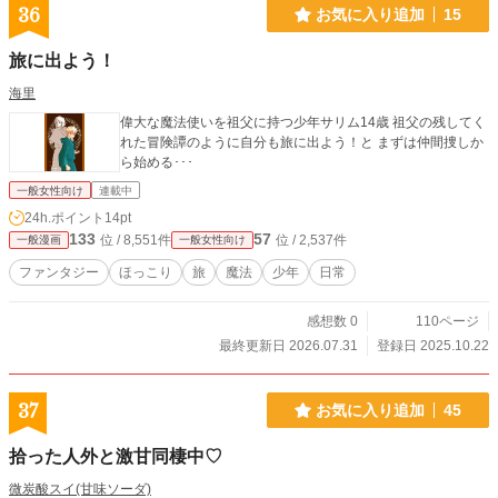
36
お気に入り追加
15
旅に出よう！
海里
偉大な魔法使いを祖父に持つ少年サリム14歳 祖父の残してく
れた冒険譚のように自分も旅に出よう！と まずは仲間捜しか
ら始める･･･
一般女性向け
連載中
24h.ポイント
14pt
133
57
位 / 8,551件
位 / 2,537件
一般漫画
一般女性向け
ファンタジー
ほっこり
旅
魔法
少年
日常
感想数 0
110ページ
最終更新日 2026.07.31
登録日 2025.10.22
37
お気に入り追加
45
拾った人外と激甘同棲中♡
微炭酸スイ(甘味ソーダ)