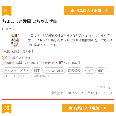
31
お気に入り追加
6
ちょこっと漫画 ごちゃまぜ集
にゃっつ
・2~3ページの漫画や4コマ漫画などのちょっとした漫画で
す。 ・SNSに投稿したエッセイ漫画や創作漫画を、ごちゃま
ぜに集めたものです。
一般女性向け
連載中
24h.ポイント
14pt
133
57
位 / 8,551件
位 / 2,537件
一般漫画
一般女性向け
ギャグ・コメディ
日常
エッセイ漫画
ほのぼの
4コマ
創作
ほっこり
ほっこりほのぼの
9ページ
最終更新日 2025.04.05
登録日 2022.12.31
32
お気に入り追加
10