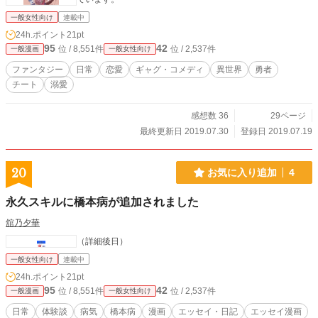
一般女性向け
連載中
24h.ポイント
21pt
95
42
位 / 8,551件
位 / 2,537件
一般漫画
一般女性向け
ファンタジー
日常
恋愛
ギャグ・コメディ
異世界
勇者
チート
溺愛
感想数 36
29ページ
最終更新日 2019.07.30
登録日 2019.07.19
20
お気に入り追加
4
永久スキルに橋本病が追加されました
舘乃夕華
（詳細後日）
一般女性向け
連載中
24h.ポイント
21pt
95
42
位 / 8,551件
位 / 2,537件
一般漫画
一般女性向け
日常
体験談
病気
橋本病
漫画
エッセイ・日記
エッセイ漫画