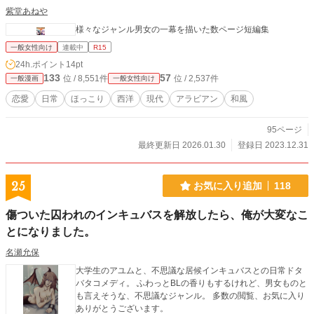
紫堂あねや
様々なジャンル男女の一幕を描いた数ページ短編集
一般女性向け
連載中
R15
24h.ポイント
14pt
133
57
位 / 8,551件
位 / 2,537件
一般漫画
一般女性向け
恋愛
日常
ほっこり
西洋
現代
アラビアン
和風
95ページ
最終更新日 2026.01.30
登録日 2023.12.31
25
お気に入り追加
118
傷ついた囚われのインキュバスを解放したら、俺が大変なこ
とになりました。
名瀬允保
大学生のアユムと、不思議な居候インキュバスとの日常ドタ
バタコメディ。 ふわっとBLの香りもするけれど、男女ものと
も言えそうな、不思議なジャンル。 多数の閲覧、お気に入り
ありがとうございます。