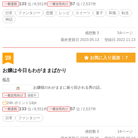
133
57
位 / 8,551件
位 / 2,537件
一般漫画
一般女性向け
日常
ファンタジー
恋愛
レシピ
スイーツ
菓子
和風
転生
神話
感想数 5
54ページ
最終更新日 2023.05.13
登録日 2022.11.13
28
お気に入り追加
7
お嬢は今日もわがままばかり
桜月
お嬢様のわがままに振り回される男の話。
一般女性向け
連載中
24h.ポイント
14pt
133
57
位 / 8,551件
位 / 2,537件
一般漫画
一般女性向け
日常
ファンタジー
感想数 0
14ページ