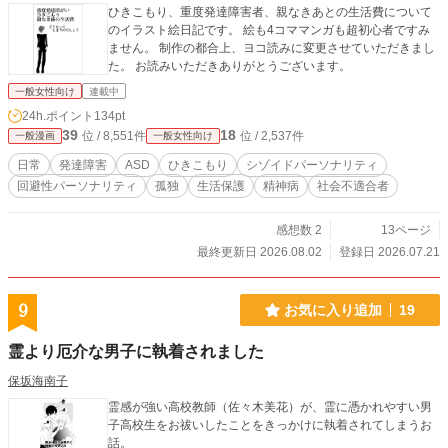
ひきこもり、重度発達障害者、親なきあとの生活費について
のイラスト絵日記です。 絵も4コママンガも超初心者ですみ
ません。 制作の都合上、ヨコ読みに変更させていただきまし
た。 お読みいただきありがとうございます。
一般女性向け
連載中
24h.ポイント
134pt
39
18
位 / 8,551件
位 / 2,537件
一般漫画
一般女性向け
日常
発達障害
ASD
ひきこもり
シゾイドパーソナリティ
回避性パーソナリティ
孤独
生活保護
精神病
社会不適合者
感想数 2
13ページ
最終更新日 2026.08.02
登録日 2026.07.21
9
お気に入り追加
19
霊より厄介な男子に執着されました
保坂海南子
霊感が強い高校教師（佐々木美花）が、霊に憑かれやすい男
子高校生をお祓いしたことをきっかけに執着されてしまうお
話。