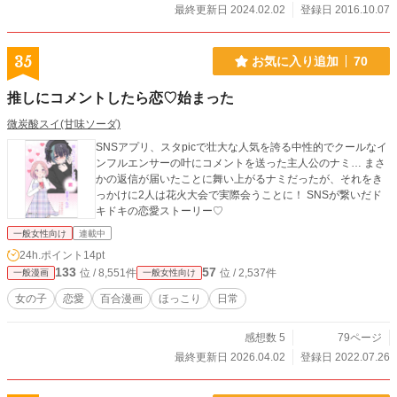
最終更新日 2024.02.02
登録日 2016.10.07
35
お気に入り追加
70
推しにコメントしたら恋♡始まった
微炭酸スイ(甘味ソーダ)
SNSアプリ、スタpicで壮大な人気を誇る中性的でクールなイ
ンフルエンサーの叶にコメントを送った主人公のナミ… まさ
かの返信が届いたことに舞い上がるナミだったが、それをき
っかけに2人は花火大会で実際会うことに！ SNSが繋いだド
キドキの恋愛ストーリー♡
一般女性向け
連載中
24h.ポイント
14pt
133
57
位 / 8,551件
位 / 2,537件
一般漫画
一般女性向け
女の子
恋愛
百合漫画
ほっこり
日常
感想数 5
79ページ
最終更新日 2026.04.02
登録日 2022.07.26