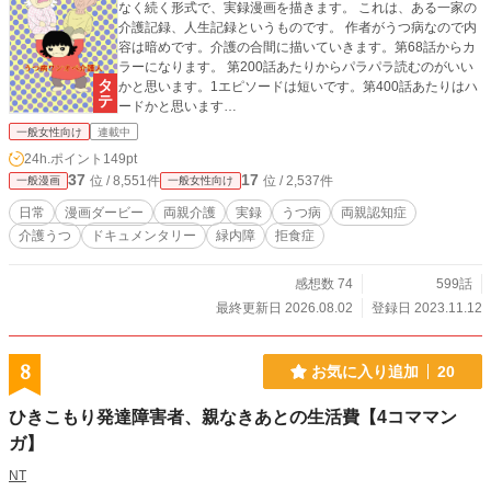
なく続く形式で、実録漫画を描きます。 これは、ある一家の
介護記録、人生記録というものです。 作者がうつ病なので内
容は暗めです。介護の合間に描いていきます。第68話からカ
ラーになります。 第200話あたりからパラパラ読むのがいい
かと思います。1エピソードは短いです。第400話あたりはハ
ードかと思います…
一般女性向け
連載中
24h.ポイント
149pt
37
17
位 / 8,551件
位 / 2,537件
一般漫画
一般女性向け
日常
漫画ダービー
両親介護
実録
うつ病
両親認知症
介護うつ
ドキュメンタリー
緑内障
拒食症
感想数 74
599話
最終更新日 2026.08.02
登録日 2023.11.12
8
お気に入り追加
20
ひきこもり発達障害者、親なきあとの生活費【4コママン
ガ】
NT