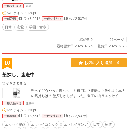
一般女性向け
完結
24h.ポイント
120pt
41
19
位 / 8,551件
位 / 2,537件
一般漫画
一般女性向け
日常
恋愛
学園・青春
感想数 0
26ページ
最終更新日 2026.07.26
登録日 2026.07.23
10
お気に入り追加
4
塾探し、迷走中
ひがきさとまる
塾ってどうやって選ぶの！？ 費用は？距離は？先生は？本人
の気持ちは？ 塾探しから始まった、親子の成長エッセイ。
一般女性向け
連載中
24h.ポイント
120pt
41
19
位 / 8,551件
位 / 2,537件
一般漫画
一般女性向け
エッセイ漫画
エッセイコミック
エッセイマンガ
日常
家族