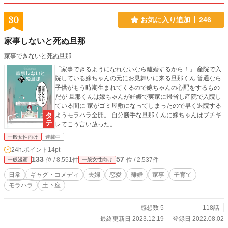
30
お気に入り追加
246
家事しないと死ぬ旦那
家事できないと死ぬ旦那
「家事できるようになれないなら離婚するから！」 産院で入
院している嫁ちゃんの元にお見舞いに来る旦那くん 普通なら
子供がもう時期生まれてくるので嫁ちゃんの心配をするもの
だが 旦那くんは嫁ちゃんが妊娠で実家に帰省し産院で入院し
ている間に 家がゴミ屋敷になってしまったので早く退院する
ようモラハラ全開。 自分勝手な旦那くんに嫁ちゃんはブチギ
レてこう言い放った。
一般女性向け
連載中
24h.ポイント
14pt
133
57
位 / 8,551件
位 / 2,537件
一般漫画
一般女性向け
日常
ギャグ・コメディ
夫婦
恋愛
離婚
家事
子育て
モラハラ
土下座
感想数 5
118話
最終更新日 2023.12.19
登録日 2022.08.02