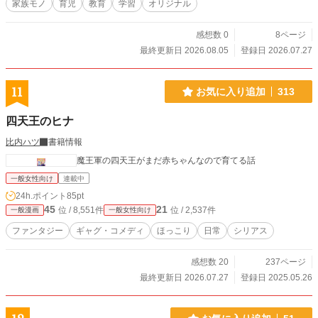
家族モノ
育児
教育
学習
オリジナル
感想数 0
8ページ
最終更新日 2026.08.05
登録日 2026.07.27
11
お気に入り追加
313
四天王のヒナ
比内ハツ
書籍情報
魔王軍の四天王がまだ赤ちゃんなので育てる話
一般女性向け
連載中
24h.ポイント
85pt
45
21
位 / 8,551件
位 / 2,537件
一般漫画
一般女性向け
ファンタジー
ギャグ・コメディ
ほっこり
日常
シリアス
感想数 20
237ページ
最終更新日 2026.07.27
登録日 2025.05.26