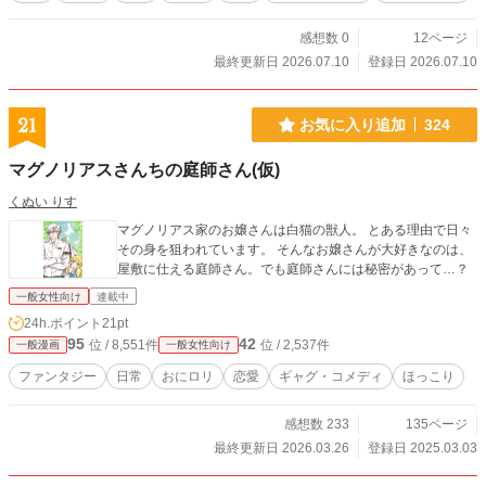
感想数 0
12ページ
最終更新日 2026.07.10
登録日 2026.07.10
21
お気に入り追加
324
マグノリアスさんちの庭師さん(仮)
くぬい りす
マグノリアス家のお嬢さんは白猫の獣人。 とある理由で日々
その身を狙われています。 そんなお嬢さんが大好きなのは、
屋敷に仕える庭師さん。でも庭師さんには秘密があって…？
一般女性向け
連載中
24h.ポイント
21pt
95
42
位 / 8,551件
位 / 2,537件
一般漫画
一般女性向け
ファンタジー
日常
おにロリ
恋愛
ギャグ・コメディ
ほっこり
感想数 233
135ページ
最終更新日 2026.03.26
登録日 2025.03.03