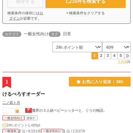
保存する
1,216
件を検索する
検索条件の保存には
ロ
× 検索条件をクリアする
グイン
が必要です。
一般女性向け
日常
カテゴリ
タグ
1
2
3
4
5
1,216
件
1
お気に入り追加
385
けるべろすオーダー
二ノ前ト月
魔界の３人組ベビーシッターと、ぐりの物語。
一般女性向け
連載中
24h.ポイント
1,469pt
2
1
位 / 8,551件
位 / 2,537件
一般漫画
一般女性向け