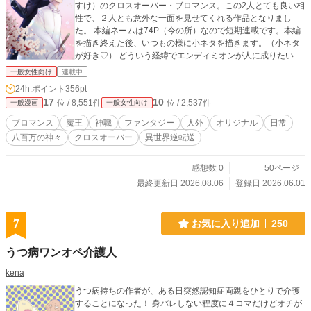
すけ）のクロスオーバー・ブロマンス。この2人とても良い相
性で、２人とも意外な一面を見せてくれる作品となりまし
た。 本編ネームは74P（今の所）なので短期連載です。本編
を描き終えた後、いつもの様に小ネタを描きます。（小ネタ
が好き♡） どういう経緯でエンディミオンが人に成りたいと
願えば良かったかは、『零落宝石令嬢・魔王執事と家令⑤』
一般女性向け
連載中
をご覧くださいませ。
24h.ポイント
356pt
17
10
位 / 8,551件
位 / 2,537件
一般漫画
一般女性向け
ブロマンス
魔王
神職
ファンタジー
人外
オリジナル
日常
八百万の神々
クロスオーバー
異世界逆転送
感想数 0
50ページ
最終更新日 2026.08.06
登録日 2026.06.01
7
お気に入り追加
250
うつ病ワンオペ介護人
kena
うつ病持ちの作者が、ある日突然認知症両親をひとりで介護
することになった！ 身バレしない程度に４コマだけどオチが