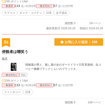
24h.ポイント
14pt
133
57
位 / 8,551件
位 / 2,537件
一般漫画
一般女性向け
ラブコメ
ギャグ・コメディ
日常
女子高生
感想数 0
18ページ
最終更新日 2026.03.26
登録日 2026.03.26
34
お気に入り追加
158
傍観者は嘲笑う
桜月
情報屋の男と、殺し屋の女のダークドライ日常系漫画。缶コ
ーヒー微糖ブラックくらいのブラックさ。
一般女性向け
完結
24h.ポイント
14pt
133
57
位 / 8,551件
位 / 2,537件
一般漫画
一般女性向け
ファンタジー
日常
感想数 9
166ページ