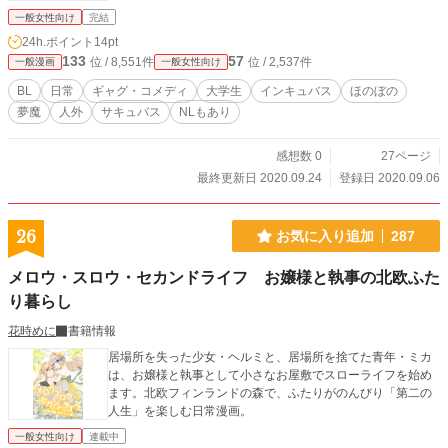
一般女性向け
完結
24h.ポイント
14pt
133
57
位 / 8,551件
位 / 2,537件
一般漫画
一般女性向け
BL
日常
ギャグ・コメディ
大学生
インキュバス
ほのぼの
夢魔
人外
サキュバス
NLもあり
感想数 0
27ページ
最終更新日 2020.09.24
登録日 2020.09.06
26
お気に入り追加
287
メロウ・スロウ・セカンドライフ お嬢様と執事の北欧ふた
り暮らし
花時めに
書籍情報
居場所を失った少女・ヘルミと、居場所を捨てた青年・ミカ
は、お嬢様と執事として小さなお屋敷でスローライフを始め
ます。北欧フィンランドの森で、ふたりがのんびり「第二の
人生」を楽しむ日常漫画。
一般女性向け
連載中