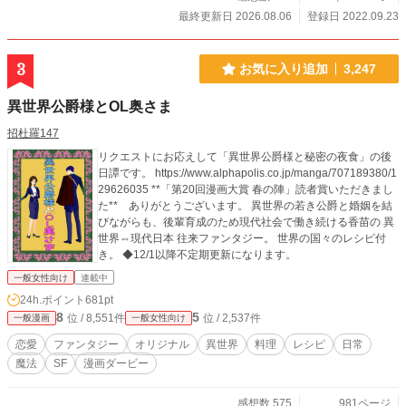
最終更新日 2026.08.06
登録日 2022.09.23
3
お気に入り追加
3,247
異世界公爵様とOL奥さま
招杜羅147
リクエストにお応えして「異世界公爵様と秘密の夜食」の後
日譚です。 https://www.alphapolis.co.jp/manga/707189380/1
29626035 **「第20回漫画大賞 春の陣」読者賞いただきまし
た** ありがとうございます。 異世界の若き公爵と婚姻を結
びながらも、後輩育成のため現代社会で働き続ける香苗の 異
世界⇔現代日本 往来ファンタジー。 世界の国々のレシピ付
き。 ◆12/1以降不定期更新になります。
一般女性向け
連載中
24h.ポイント
681pt
8
5
位 / 8,551件
位 / 2,537件
一般漫画
一般女性向け
恋愛
ファンタジー
オリジナル
異世界
料理
レシピ
日常
魔法
SF
漫画ダービー
感想数 575
981ページ