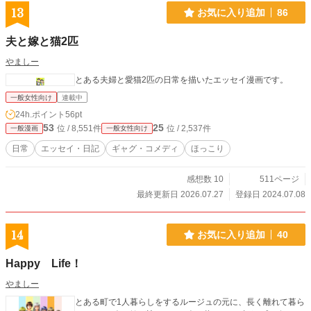
13
お気に入り追加
86
夫と嫁と猫2匹
やましー
とある夫婦と愛猫2匹の日常を描いたエッセイ漫画です。
一般女性向け
連載中
24h.ポイント
56pt
53
25
位 / 8,551件
位 / 2,537件
一般漫画
一般女性向け
日常
エッセイ・日記
ギャグ・コメディ
ほっこり
感想数 10
511ページ
最終更新日 2026.07.27
登録日 2024.07.08
14
お気に入り追加
40
Happy Life！
やましー
とある町で1人暮らしをするルージュの元に、長く離れて暮ら