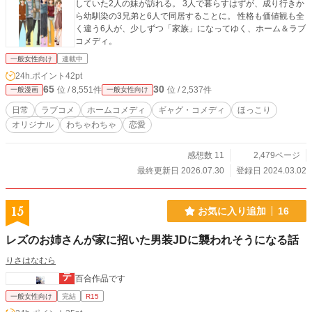
していた2人の妹が訪れる。 3人で暮らすはずが、成り行きか
ら幼馴染の3兄弟と6人で同居することに。 性格も価値観も全
く違う6人が、少しずつ「家族」になってゆく、ホーム＆ラブ
コメディ。
一般女性向け
連載中
24h.ポイント
42pt
65
30
位 / 8,551件
位 / 2,537件
一般漫画
一般女性向け
日常
ラブコメ
ホームコメディ
ギャグ・コメディ
ほっこり
オリジナル
わちゃわちゃ
恋愛
感想数 11
2,479ページ
最終更新日 2026.07.30
登録日 2024.03.02
15
お気に入り追加
16
レズのお姉さんが家に招いた男装JDに襲われそうになる話
りさはなむら
百合作品です
一般女性向け
完結
R15