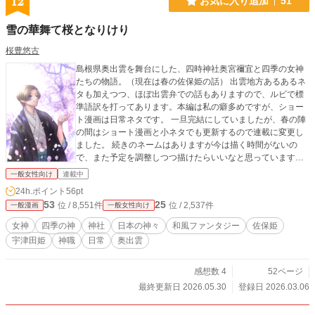
12
お気に入り追加
51
雪の華舞て桜となりけり
桜豊悠古
島根県奥出雲を舞台にした、四時神社奥宮禰宜と四季の女神
たちの物語。（現在は春の佐保姫の話） 出雲地方あるあるネ
タも加えつつ、ほぼ出雲弁での話もありますので、ルビで標
準語訳を打ってあります。本編は私の癖多めですが、ショー
ト漫画は日常ネタです。 一旦完結にしていましたが、春の陣
の間はショート漫画と小ネタでも更新するので連載に変更し
ました。 続きのネームはありますが今は描く時間がないの
で、また予定を調整しつつ描けたらいいなと思っています。
出来れば四季の女神全ての話を描きたいなぁ。
一般女性向け
連載中
24h.ポイント
56pt
53
25
位 / 8,551件
位 / 2,537件
一般漫画
一般女性向け
女神
四季の神
神社
日本の神々
和風ファンタジー
佐保姫
宇津田姫
神職
日常
奥出雲
感想数 4
52ページ
最終更新日 2026.05.30
登録日 2026.03.06