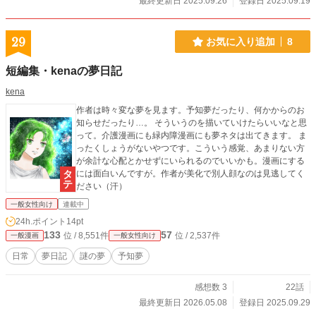
最終更新日 2025.09.26
登録日 2025.09.19
29
お気に入り追加
8
短編集・kenaの夢日記
kena
作者は時々変な夢を見ます。予知夢だったり、何かからのお
知らせだったり…。 そういうのを描いていけたらいいなと思
って。介護漫画にも緑内障漫画にも夢ネタは出てきます。 ま
ったくしょうがないやつです。こういう感覚、あまりない方
が余計な心配とかせずにいられるのでいいかも。漫画にする
には面白いんですが。作者が美化で別人顔なのは見逃してく
ださい（汗）
一般女性向け
連載中
24h.ポイント
14pt
133
57
位 / 8,551件
位 / 2,537件
一般漫画
一般女性向け
日常
夢日記
謎の夢
予知夢
感想数 3
22話
最終更新日 2026.05.08
登録日 2025.09.29