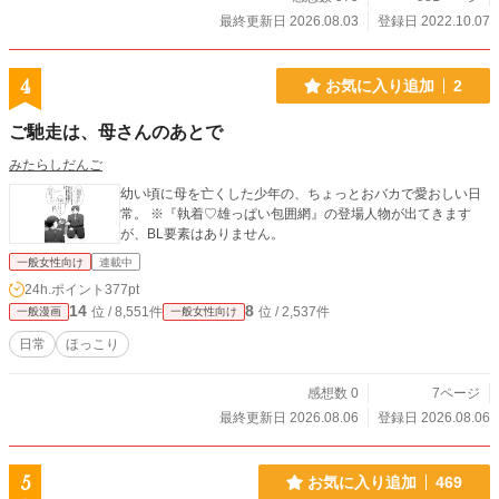
最終更新日 2026.08.03
登録日 2022.10.07
4
お気に入り追加
2
ご馳走は、母さんのあとで
みたらしだんご
幼い頃に母を亡くした少年の、ちょっとおバカで愛おしい日
常。 ※『執着♡雄っぱい包囲網』の登場人物が出てきます
が、BL要素はありません。
一般女性向け
連載中
24h.ポイント
377pt
14
8
位 / 8,551件
位 / 2,537件
一般漫画
一般女性向け
日常
ほっこり
感想数 0
7ページ
最終更新日 2026.08.06
登録日 2026.08.06
5
お気に入り追加
469