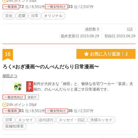
24h.ポイント
35pt
72
33
位 / 8,551件
位 / 2,537件
一般漫画
一般女性向け
百合
恋愛
日常
オリジナル
感想数 0
1話
最終更新日 2023.08.29
登録日 2023.08.29
16
お気に入り追加
2
ろく×おぎ漫画〜のんべんだらり日常漫画〜
禄田さつ
創作が大好きな「禄田」と、愉快な在宅ワーカー「荻原」夫
婦の、のんべんだらりと過ごす日常漫画です。
一般女性向け
連載中
24h.ポイント
28pt
81
36
位 / 8,551件
位 / 2,537件
一般漫画
一般女性向け
日常
エッセイ
ほのぼの
エッセイ・日記
夫婦エッセイ
双極性障害