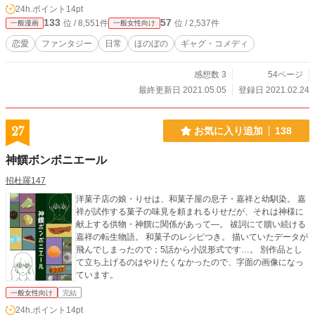
24h.ポイント
14pt
133
57
位 / 8,551件
位 / 2,537件
一般漫画
一般女性向け
恋愛
ファンタジー
日常
ほのぼの
ギャグ・コメディ
感想数 3
54ページ
最終更新日 2021.05.05
登録日 2021.02.24
27
お気に入り追加
138
神饌ボンボニエール
招杜羅147
洋菓子店の娘・りせは、和菓子屋の息子・嘉祥と幼馴染。 嘉
祥が試作する菓子の味見を頼まれるりせだが、それは神様に
献上する供物・神饌に関係があって―。 祓詞にて贖い続ける
嘉祥の転生物語。 和菓子のレシピつき。 描いていたデータが
飛んでしまったので；5話から小説形式です…。 別作品とし
て立ち上げるのはやりたくなかったので、字面の画像になっ
ています。
一般女性向け
完結
24h.ポイント
14pt