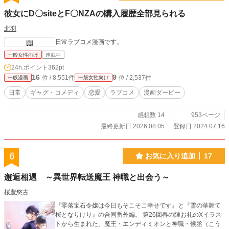
彼女にD〇siteとF〇NZAの購入履歴全部見られる
北羽
日常ラブコメ漫画です。
一般女性向け
連載中
24h.ポイント
362pt
16
9
位 / 8,551件
位 / 2,537件
一般漫画
一般女性向け
日常
ギャグ・コメディ
恋愛
ラブコメ
漫画ダービー
感想数 14
953ページ
最終更新日 2026.08.05
登録日 2024.07.16
6
お気に入り追加
17
邂逅相遇 ～異世界転送魔王 神職と出会う～
桜豊悠古
『零落宝石令嬢は今日もそこそこ幸せです』と『雪の華舞て
桜となりけり』の合同番外編。 第26回春の陣お礼のXイラス
トから生まれた、魔王・エンディミオンと神職・候丞（こう