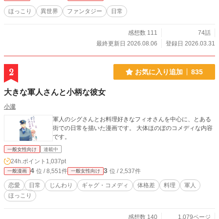
ほっこり
異世界
ファンタジー
日常
感想数 111
74話
最終更新日 2026.08.06
登録日 2026.03.31
2
お気に入り追加
835
大きな軍人さんと小柄な彼女
小瀧
軍人のシグさんとお料理好きなフィオさんを中心に、とある
街での日常を描いた漫画です。 大体ほのぼのコメディな内容
です。
一般女性向け
連載中
24h.ポイント
1,037pt
4
3
位 / 8,551件
位 / 2,537件
一般漫画
一般女性向け
恋愛
日常
じんわり
ギャグ・コメディ
体格差
料理
軍人
ほっこり
感想数 140
1,079ページ