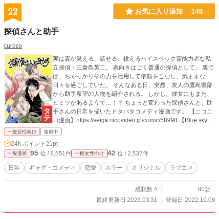
22
お気に入り追加
148
探偵さんと助手
curoco
実は霊が見える、話せる、祓えるハイスペック霊能力者な私
立探偵・三倉島英二。 表向きはごく普通の探偵として。 裏で
は、ちゃっかりその力を活用して依頼をこなし、気ままな
日々を過ごしていた。 そんなある日、突然、友人の鷹島警部
から助手希望の人物を紹介される。 しかし、彼女にもまた、
ヒミツがあるようで…！？ ちょっと変わった探偵さんと、助
手さんの日常を描いたドタバタコメディ漫画です。 【ニコニ
コ漫画】https://seiga.nicovideo.jp/comic/58998 【Blue sky】
https://bsky.app/profile/curoco.bsky.social 【Xfolio】https://xfo
一般女性向け
連載中
lio.jp/portfolio/curoco ◾️◾️◾️◾️◾️◾️◾️◾️◾️◾️ ※当方の作品は、SNS以外
24h.ポイント
21pt
ではニコニコ漫画、アルファポリス、Xforio、マンガラボ＆P
95
42
位 / 8,551件
位 / 2,537件
一般漫画
一般女性向け
ark(更新停止中)でのみ公開しています。 海外サイトには投稿
していません。 トラブル防止の為、上記以外のサイトで見か
日常
ギャグ・コメディ
恋愛
ホラー
オリジナル
ラブコメ
けても、クリック等はしないようにお願い致します。 ※個人
クリエイター等権利情報登録システム未登録。 登録の際に
感想数 4
80話
は、登録日等、その旨当日中に表記致します。
最終更新日 2026.03.31
登録日 2022.10.09