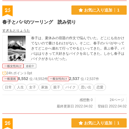
25
お気に入り追加
1
春子とパパのツーリング 読み切り
すぎもとりょうた
春子は、夏休みの宿題の作文で悩んでいた。どこにも出かけ
てないので書けるわけがない。そこに、春子のパパがやって
きてどこかへ連れて行ってやるといってきた。喜ぶ春子。パ
パははりきって大好きなバイクを出してきた。しかし春子は
バイクがきらいだった。
一般女性向け
連載中
24h.ポイント
0pt
8,552
2,537
位 / 8,552件
位 / 2,537件
一般漫画
一般女性向け
日常
人生
女子
家族
親子
バイク
思い出
恋愛
感想数 0
24ページ
最終更新日 2022.04.02
登録日 2022.04.02
26
お気に入り追加
1