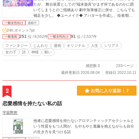
たが、 舞台装置としての”端末遊具”がまず何であるのかに躓
いてしまうとのご指摘あり 劇中加筆修正に併せ、こちらでも
補足を少し。 ◆ユーメイク◆ アバターを作成し、役者/歌手/
ダンス等擬似的な芸能表現活動体験を楽しめる街頭端末遊
一般女性向け
連載中
具。 ミッションやイベントをクリアしながらアバターの魅力
24h.ポイント
7pt
を高めていく。 数値としてスコアや累積に伴うレベル表示も
251
91
位 / 8,552件
位 / 2,537件
一般漫画
一般女性向け
あり、ゲーム内通貨でアイテム購入も可能。 その映像や楽曲
のクオリティも魅力。 メディアミックスもあり幅広いプレイ
ファンタジー
じんわり
漫画
オリジナル
人生
シリアス
ヤーに支えられている。 🌟1star.「あなたのふね」2022/10/1
女の子
詩
神様
願い
1夜連載開始 🌟開始に伴う近況ボード▼ https://www.alphapoli
s.co.jp/diary/view/193949 🌟アルファポリス活動開始からこ
の作品に至るに関するnote▼ https://note.com/kansousuiro/n/
感想数 0
233ページ
nd8d01c974fc6 🌟『かみさまのふね』の前身となる『星の虹
最終更新日 2026.08.04
登録日 2022.10.11
彩 準備篇』▼ この御話の予告篇も掲載しております▼ https://
www.alphapolis.co.jp/manga/80143292/587586953 （▲202
3年より誕生日前後には『かみさまのふね』は一回お休みし準
2
お気に入り追加
7
備篇側での新作更新を挟んでおります） 🌟【作中作画で使用
している写真は自身で撮ったものもしくは正式に商用利用許
恋愛感情を持たない私の話
諾を得た素材です】
宇宙野悠
他者に恋愛感情を持たないアロマンティックアセクシャルと
いう性質をもつ人間が、もやもやと葛藤を抱えながらも自分
の生き方を見つける話