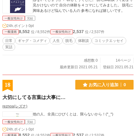
見かけないので 自分の体験を４コマにしてみました。 脱毛に
興味あるけど悩んでいる人の 参考になれば嬉しいです。
一般女性向け
完結
24h.ポイント
0pt
8,552
2,537
位 / 8,552件
位 / 2,537件
一般漫画
一般女性向け
日常
ギャグ・コメディ
人生
脱毛
体験談
コミックエッセイ
実話
感想数 0
14ページ
最終更新日 2021.05.21
登録日 2021.05.21
18
お気に入り追加
0
大切にしてる言葉は大事に…
reznoa(レズナ)
他の人、全員にひびくとは、限らないから！(*_*)
一般女性向け
完結
24h.ポイント
0pt
8,552
2,537
位 / 8,552件
位 / 2,537件
一般漫画
一般女性向け