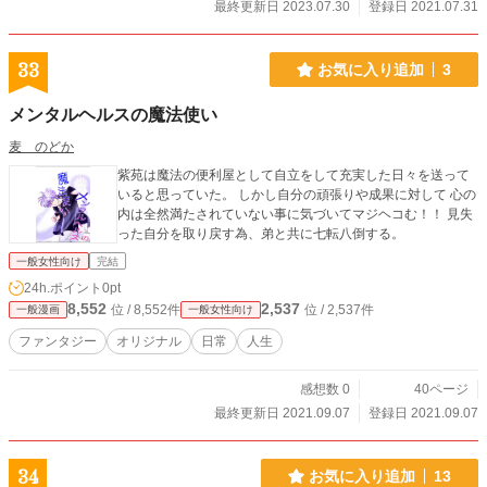
最終更新日 2023.07.30
登録日 2021.07.31
33
お気に入り追加
3
メンタルヘルスの魔法使い
麦 のどか
紫苑は魔法の便利屋として自立をして充実した日々を送って
いると思っていた。 しかし自分の頑張りや成果に対して 心の
内は全然満たされていない事に気づいてマジヘコむ！！ 見失
った自分を取り戻す為、弟と共に七転八倒する。
一般女性向け
完結
24h.ポイント
0pt
8,552
2,537
位 / 8,552件
位 / 2,537件
一般漫画
一般女性向け
ファンタジー
オリジナル
日常
人生
感想数 0
40ページ
最終更新日 2021.09.07
登録日 2021.09.07
34
お気に入り追加
13