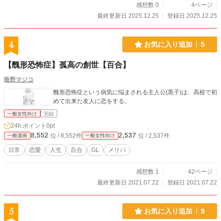
感想数 0
4ページ
最終更新日 2025.12.25
登録日 2025.12.25
4
お気に入り追加
5
【醜形恐怖症】孤高の創世【百合】
唯野マジコ
醜形恐怖症という病気に悩まされる主人公(黒子)は、高校で初
めて出来た友人に恋をする。
一般女性向け
完結
24h.ポイント
0pt
8,552
2,537
位 / 8,552件
位 / 2,537件
一般漫画
一般女性向け
日常
恋愛
人生
百合
GL
メリバ
感想数 1
42ページ
最終更新日 2021.07.22
登録日 2021.07.22
5
お気に入り追加
9