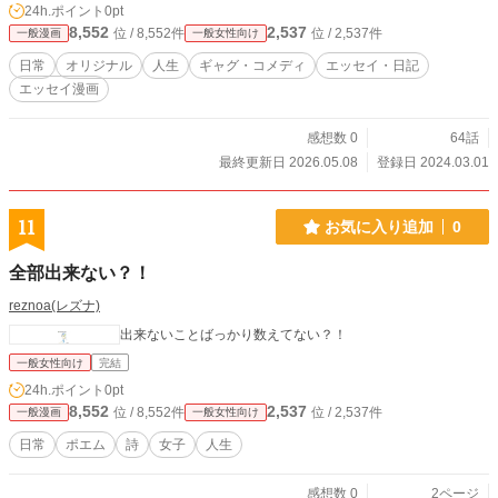
24h.ポイント
0pt
8,552
2,537
位 / 8,552件
位 / 2,537件
一般漫画
一般女性向け
日常
オリジナル
人生
ギャグ・コメディ
エッセイ・日記
エッセイ漫画
感想数 0
64話
最終更新日 2026.05.08
登録日 2024.03.01
11
お気に入り追加
0
全部出来ない？！
reznoa(レズナ)
出来ないことばっかり数えてない？！
一般女性向け
完結
24h.ポイント
0pt
8,552
2,537
位 / 8,552件
位 / 2,537件
一般漫画
一般女性向け
日常
ポエム
詩
女子
人生
感想数 0
2ページ