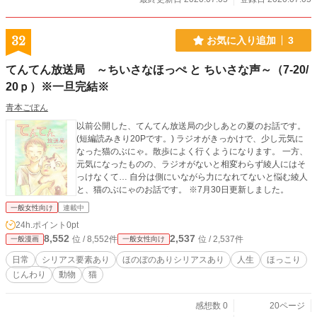
32
お気に入り追加
3
てんてん放送局 ～ちいさなほっぺ と ちいさな声～（7-20/
20ｐ）※一旦完結※
青本ごぽん
以前公開した、てんてん放送局の少しあとの夏のお話です。
(短編読みきり20Pです。) ラジオがきっかけで、少し元気に
なった猫のぶにゃ。散歩によく行くようになります。 一方、
元気になったものの、ラジオがないと相変わらず綾人にはそ
っけなくて… 自分は側にいながら力になれてないと悩む綾人
と、猫のぶにゃのお話です。 ※7月30日更新しました。
一般女性向け
連載中
24h.ポイント
0pt
8,552
2,537
位 / 8,552件
位 / 2,537件
一般漫画
一般女性向け
日常
シリアス要素あり
ほのぼのありシリアスあり
人生
ほっこり
じんわり
動物
猫
感想数 0
20ページ