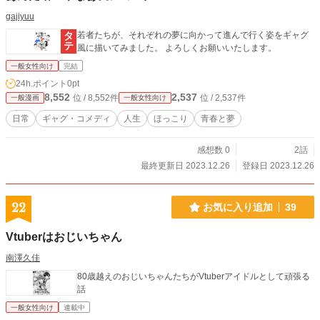
gajiyuu
若者たちが、それぞれの夢に向かって進んで行く姿をギャグ
風に描いてみました。 よろしくお願いいたします。
一般女性向け
完結
24h.ポイント
0pt
8,552
2,537
位 / 8,552件
位 / 2,537件
一般漫画
一般女性向け
日常
ギャグ・コメディ
人生
ほっこり
青春と夢
感想数 0
2話
最終更新日 2023.12.26
登録日 2023.12.26
22
お気に入り追加
39
Vtuberはおじいちゃん
南澤久佳
80歳越えのおじいちゃんたちがVtuberアイドルとして頑張る
話
一般女性向け
連載中