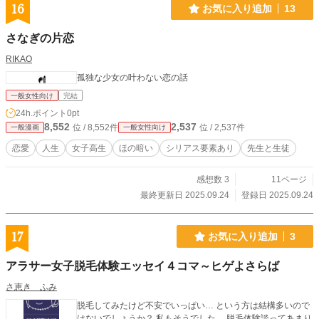
16
お気に入り追加
13
さなぎの片恋
RIKAO
孤独な少女の叶わない恋の話
一般女性向け
完結
24h.ポイント
0pt
8,552
2,537
位 / 8,552件
位 / 2,537件
一般漫画
一般女性向け
恋愛
人生
女子高生
ほの暗い
シリアス要素あり
先生と生徒
感想数 3
11ページ
最終更新日 2025.09.24
登録日 2025.09.24
17
お気に入り追加
3
アラサー女子脱毛体験エッセイ４コマ～ヒゲよさらば
さ恵き ふみ
脱毛してみたけど不安でいっぱい… という方は結構多いので
はないでしょうか？ 私もそうでした。 脱毛体験談ってあまり