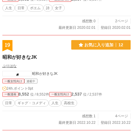
人生
日常
ポエム
詩
女子
感想数 0
2ページ
最終更新日 2020.02.01
登録日 2020.02.01
19
お気に入り追加
12
昭和が好きなJK
ぷりはな
昭和が好きなJK
一般女性向け
連載中
24h.ポイント
0pt
8,552
2,537
位 / 8,552件
位 / 2,537件
一般漫画
一般女性向け
日常
ギャグ・コメディ
人生
高校生
感想数 1
4ページ
最終更新日 2022.10.22
登録日 2022.10.22