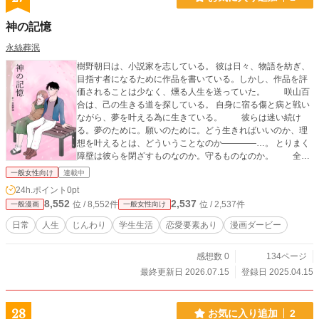
神の記憶
永絲葬泯
樹野朝日は、小説家を志している。 彼は日々、物語を紡ぎ、
目指す者になるために作品を書いている。しかし、作品を評
価されることは少なく、燻る人生を送っていた。 咲山百
合は、己の生きる道を探している。 自身に宿る傷と病と戦い
ながら、夢を叶える為に生きている。 彼らは迷い続け
る。夢のために。願いのために。どう生きればいいのか、理
想を叶えるとは、どういうことなのか――――…。 とりまく
障壁は彼らを閉ざすものなのか。守るものなのか。 全て
は、神のみぞ知る。
一般女性向け
連載中
24h.ポイント
0pt
8,552
2,537
位 / 8,552件
位 / 2,537件
一般漫画
一般女性向け
日常
人生
じんわり
学生生活
恋愛要素あり
漫画ダービー
感想数 0
134ページ
最終更新日 2026.07.15
登録日 2025.04.15
28
お気に入り追加
2