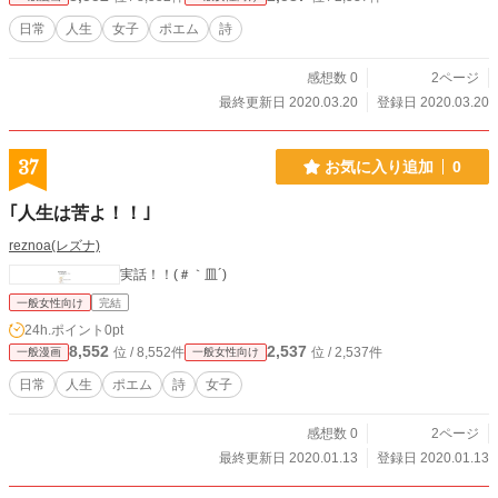
日常
人生
女子
ポエム
詩
感想数 0
2ページ
最終更新日 2020.03.20
登録日 2020.03.20
37
お気に入り追加
0
｢人生は苦よ！！｣
reznoa(レズナ)
実話！！(＃｀皿´)
一般女性向け
完結
24h.ポイント
0pt
8,552
2,537
位 / 8,552件
位 / 2,537件
一般漫画
一般女性向け
日常
人生
ポエム
詩
女子
感想数 0
2ページ
最終更新日 2020.01.13
登録日 2020.01.13