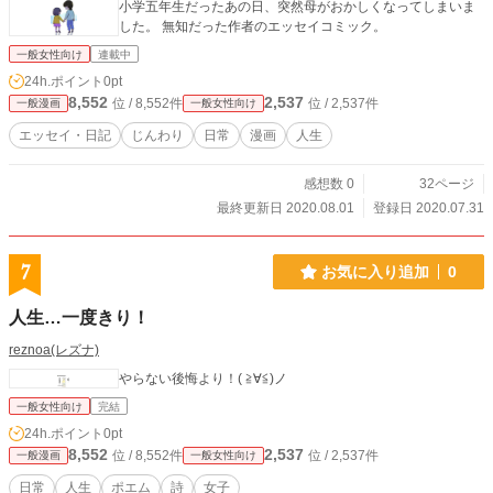
小学五年生だったあの日、突然母がおかしくなってしまいま
した。 無知だった作者のエッセイコミック。
一般女性向け
連載中
24h.ポイント
0pt
8,552
2,537
位 / 8,552件
位 / 2,537件
一般漫画
一般女性向け
エッセイ・日記
じんわり
日常
漫画
人生
感想数 0
32ページ
最終更新日 2020.08.01
登録日 2020.07.31
7
お気に入り追加
0
人生…一度きり！
reznoa(レズナ)
やらない後悔より！( ≧∀≦)ノ
一般女性向け
完結
24h.ポイント
0pt
8,552
2,537
位 / 8,552件
位 / 2,537件
一般漫画
一般女性向け
日常
人生
ポエム
詩
女子