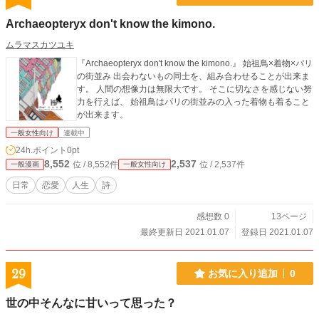
Archaeopteryx don't know the kimono.
ムラマスカツユキ
『Archaeopteryx don't know the kimono.』 始祖鳥×着物×パリ
の街並み 出会わないもの同士を、組み合わせることが出来ま
す。 人間の想像力は無限大です。 そこに切なさを感じない努
力を行えば、 始祖鳥はパリの街並みの入った着物も着ること
が出来ます。
一般女性向け
連載中
24h.ポイント
0pt
8,552
2,537
位 / 8,552件
位 / 2,537件
一般漫画
一般女性向け
日常
恋愛
人生
詩
感想数 0
13ページ
最終更新日 2021.01.07
登録日 2021.01.07
29
お気に入り追加
0
世の中そんなに甘いって思った？