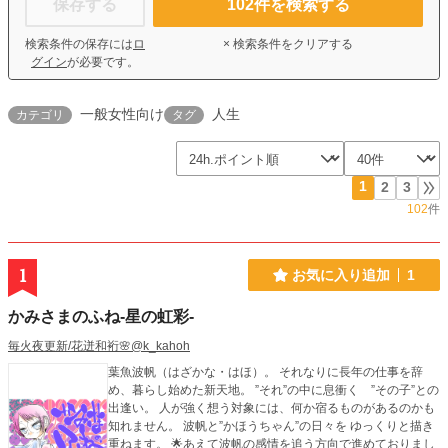
保存する
102
件を検索する
検索条件の保存には
ロ
× 検索条件をクリアする
グイン
が必要です。
一般女性向け
人生
カテゴリ
タグ
1
2
3
102
件
1
お気に入り追加
1
かみさまのふね-星の虹彩-
毎火夜更新/花迸和裄🌸@k_kahoh
葉魚波帆（はざかな・はほ）。 それなりに長年の仕事を辞
め、暮らし始めた新天地。 ”それ”の中に息衝く ”その子”との
出逢い。 人が強く想う対象には、何か宿るものがあるのかも
知れません。 波帆と”かほうちゃん”の日々を ゆっくりと描き
重ねます。 🌟あえて波帆の感情を追う方向で進めておりまし