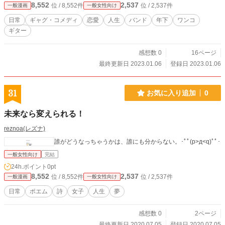
8,552
2,537
位 / 8,552件
位 / 2,537件
一般漫画
一般女性向け
日常
ギャグ・コメディ
恋愛
人生
バンド
年下
ワンコ
ギター
感想数 0
16ページ
最終更新日 2023.01.06
登録日 2023.01.06
31
お気に入り追加
0
未来なら変えられる！
reznoa(レズナ)
誰がどうなっちゃうかは、誰にも分からない。･ﾟﾟ(p>д<q)ﾟﾟ･
一般女性向け
完結
24h.ポイント
0pt
8,552
2,537
位 / 8,552件
位 / 2,537件
一般漫画
一般女性向け
日常
ポエム
詩
女子
人生
夢
感想数 0
2ページ
最終更新日 2020.07.05
登録日 2020.07.05