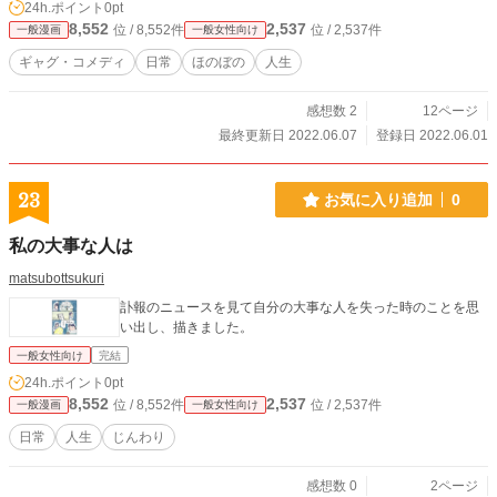
24h.ポイント
0pt
8,552
2,537
位 / 8,552件
位 / 2,537件
一般漫画
一般女性向け
ギャグ・コメディ
日常
ほのぼの
人生
感想数 2
12ページ
最終更新日 2022.06.07
登録日 2022.06.01
23
お気に入り追加
0
私の大事な人は
matsubottsukuri
訃報のニュースを見て自分の大事な人を失った時のことを思
い出し、描きました。
一般女性向け
完結
24h.ポイント
0pt
8,552
2,537
位 / 8,552件
位 / 2,537件
一般漫画
一般女性向け
日常
人生
じんわり
感想数 0
2ページ