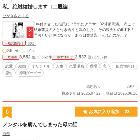
私、絶対結婚します［二股編］
ひがきさとまる
1年付き合った彼氏にフラれたアラサー32才藤岡湊。 次こそ
結婚前提の人と付き合うと決心した。 その後会社の6才下の
同僚といい仲になるが、ある日突然告げられたのが…？
一般女性向け
完結
24h.ポイント
0pt
8,552
2,537
位 / 8,552件
位 / 2,537件
一般漫画
一般女性向け
恋愛
結婚
オリジナル
人生
恋愛漫画
職場
恋
一般女性向け
恋心
漫画ダービー
感想数 0
29話
最終更新日 2025.07.22
登録日 2025.06.16
6
お気に入り追加
23
メンタルを病んでしまった母の話
百年