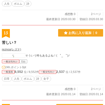
人生
ポエム
詩
感想数 0
2ページ
最終更新日 2020.03.30
登録日 2020.03.30
15
お気に入り追加
0
苦しい？
reznoa(レズナ)
そういう時もあるよね！( ﾟ_ゝﾟ)ﾉ
一般女性向け
完結
24h.ポイント
0pt
8,552
2,537
位 / 8,552件
位 / 2,537件
一般漫画
一般女性向け
日常
人生
ポエム
詩
女子
感想数 0
2ページ
最終更新日 2020.01.14
登録日 2020.01.14