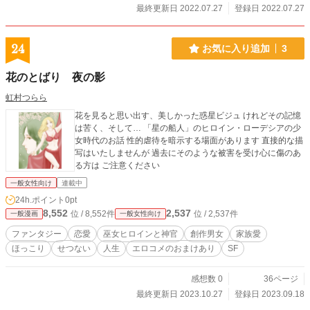
最終更新日 2022.07.27
登録日 2022.07.27
24
お気に入り追加
3
花のとばり 夜の影
虹村つらら
花を見ると思い出す、美しかった惑星ビジュ けれどその記憶
は苦く、そして… 「星の船人」のヒロイン・ローデシアの少
女時代のお話 性的虐待を暗示する場面があります 直接的な描
写はいたしませんが 過去にそのような被害を受け心に傷のあ
る方は ご注意ください
一般女性向け
連載中
24h.ポイント
0pt
8,552
2,537
位 / 8,552件
位 / 2,537件
一般漫画
一般女性向け
ファンタジー
恋愛
巫女ヒロインと神官
創作男女
家族愛
ほっこり
せつない
人生
エロコメのおまけあり
SF
感想数 0
36ページ
最終更新日 2023.10.27
登録日 2023.09.18