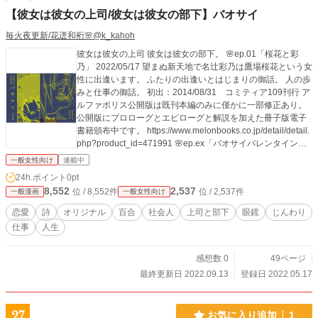
【彼女は彼女の上司/彼女は彼女の部下】バオサイ
毎火夜更新/花迸和裄🌸@k_kahoh
彼女は彼女の上司 彼女は彼女の部下。 🌸ep.01「桜花と彩
乃」 2022/05/17 望まぬ新天地で名辻彩乃は鷹場桜花という女
性に出逢います。 ふたりの出逢いとはじまりの御話。 人の歩
みと仕事の御話。 初出：2014/08/31 コミティア109刊行 ア
ルファポリス公開版は既刊本編のみに僅かに一部修正あり。
公開版にプロローグとエピローグと解説を加えた冊子版電子
書籍頒布中です。 https://www.melonbooks.co.jp/detail/detail.
php?product_id=471991 🌸ep.ex「バオサイバレンタイン」
2022/05/24 Valentineの日に遠方へ赴くふたりの小さな小さな
一般女性向け
連載中
お話です。 🌸委託告知用描き下ろし漫画2パターン 2022/0
24h.ポイント
0pt
9/13 以前、書店委託や電子書籍sale時に描き下ろしたもので
8,552
2,537
位 / 8,552件
位 / 2,537件
一般漫画
一般女性向け
す。 台詞だけ変えて2パターン作成したのでした。 続きをな
かなか形に出来ていないので彼女達を久々描けただけでも楽
恋愛
詩
オリジナル
百合
社会人
上司と部下
眼鏡
じんわり
しかったですね。。 こちらの特殊遊び紙を付けた少数製本版
仕事
人生
は完売御礼です。 電子書籍版は販売中です、本編は公開して
おりますが投げ銭的にでも宜しければ。。 https://www.melon
books.co.jp/detail/detail.php?product_id=758747
感想数 0
49ページ
最終更新日 2022.09.13
登録日 2022.05.17
27
お気に入り追加
1