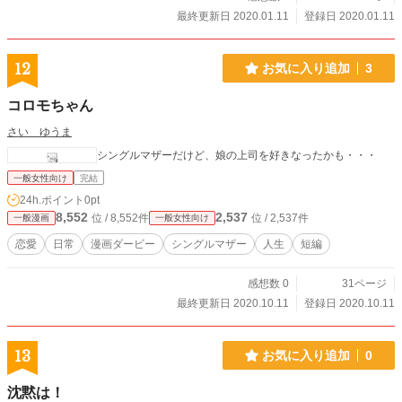
最終更新日 2020.01.11
登録日 2020.01.11
12
お気に入り追加
3
コロモちゃん
さい ゆうま
シングルマザーだけど、娘の上司を好きなったかも・・・
一般女性向け
完結
24h.ポイント
0pt
8,552
2,537
位 / 8,552件
位 / 2,537件
一般漫画
一般女性向け
恋愛
日常
漫画ダービー
シングルマザー
人生
短編
感想数 0
31ページ
最終更新日 2020.10.11
登録日 2020.10.11
13
お気に入り追加
0
沈黙は！