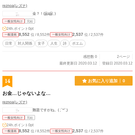
reznoa(レズナ)
金？！(இдஇ; )
一般女性向け
完結
24h.ポイント
0pt
8,552
2,537
位 / 8,552件
位 / 2,537件
一般漫画
一般女性向け
日常
対人関係
女子
人生
詩
ポエム
感想数 0
2ページ
最終更新日 2020.03.12
登録日 2020.03.12
14
お気に入り追加
0
お金…じゃないよな…
reznoa(レズナ)
難題ですがね。( ;´꒳`;)
一般女性向け
完結
24h.ポイント
0pt
8,552
2,537
位 / 8,552件
位 / 2,537件
一般漫画
一般女性向け