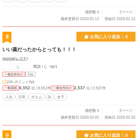
感想数 0
2ページ
最終更新日 2020.01.12
登録日 2020.01.12
8
お気に入り追加
0
いい薬だったからとっても！！！
reznoa(レズナ)
実話！(。>д<)
一般女性向け
完結
24h.ポイント
0pt
8,552
2,537
位 / 8,552件
位 / 2,537件
一般漫画
一般女性向け
人生
日常
ポエム
詩
女子
感想数 0
2ページ
最終更新日 2020.02.02
登録日 2020.02.02
9
お気に入り追加
0