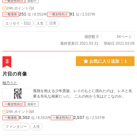
一般女性向け
連載中
24h.ポイント
7pt
251
91
位 / 8,552件
位 / 2,537件
一般漫画
一般女性向け
エッセイ・日記
人生
日常
感想数 0
34ページ
最終更新日 2021.03.31
登録日 2021.03.09
3
お気に入り追加
1
片目の肖像
柚乃うと
孤独を抱える少年貴族、レイのもとに現れたのは、レネと名
乗る失礼な画家だった。 二人の向かう先はどこなのか。
一般女性向け
連載中
24h.ポイント
0pt
8,552
2,537
位 / 8,552件
位 / 2,537件
一般漫画
一般女性向け
ファンタジー
人生