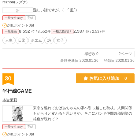
reznoa(レズナ)
難しい話ですが。( :ﾟ皿ﾟ)
一般女性向け
完結
24h.ポイント
0pt
8,552
2,537
位 / 8,552件
位 / 2,537件
一般漫画
一般女性向け
人生
日常
ポエム
詩
女子
感想数 0
2ページ
最終更新日 2020.01.26
登録日 2020.01.26
30
お気に入り追加
0
平行線GAME
本岩茉莉
東京を離れておばあちゃんの家へ引っ越した秋枝。人間関係
もがらりと変わると思いきや、そこにバンド仲間兼幼馴染の
雄也が現れて？
一般女性向け
完結
24h.ポイント
0pt