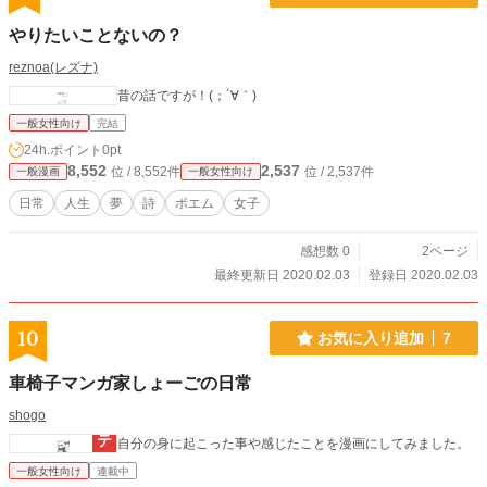
やりたいことないの？
reznoa(レズナ)
昔の話ですが！(；´∀｀)
一般女性向け
完結
24h.ポイント
0pt
8,552
2,537
位 / 8,552件
位 / 2,537件
一般漫画
一般女性向け
日常
人生
夢
詩
ポエム
女子
感想数 0
2ページ
最終更新日 2020.02.03
登録日 2020.02.03
10
お気に入り追加
7
車椅子マンガ家しょーごの日常
shogo
自分の身に起こった事や感じたことを漫画にしてみました。
一般女性向け
連載中