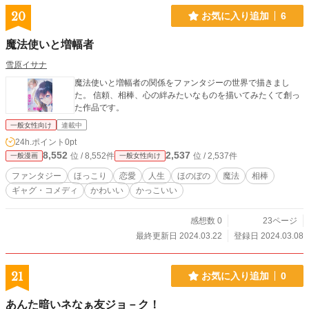
20
お気に入り追加
6
魔法使いと増幅者
雪原イサナ
魔法使いと増幅者の関係をファンタジーの世界で描きまし
た。 信頼、相棒、心の絆みたいなものを描いてみたくて創っ
た作品です。
一般女性向け
連載中
24h.ポイント
0pt
8,552
2,537
位 / 8,552件
位 / 2,537件
一般漫画
一般女性向け
ファンタジー
ほっこり
恋愛
人生
ほのぼの
魔法
相棒
ギャグ・コメディ
かわいい
かっこいい
感想数 0
23ページ
最終更新日 2024.03.22
登録日 2024.03.08
21
お気に入り追加
0
あんた暗いネなぁ友ジョ－ク！