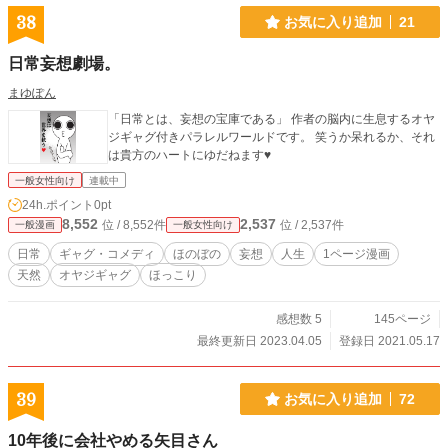
38
お気に入り追加
21
日常妄想劇場。
まゆぽん
「日常とは、妄想の宝庫である」 作者の脳内に生息するオヤ
ジギャグ付きパラレルワールドです。 笑うか呆れるか、それ
は貴方のハートにゆだねます♥
一般女性向け
連載中
24h.ポイント
0pt
8,552
2,537
位 / 8,552件
位 / 2,537件
一般漫画
一般女性向け
日常
ギャグ・コメディ
ほのぼの
妄想
人生
1ページ漫画
天然
オヤジギャグ
ほっこり
感想数 5
145ページ
最終更新日 2023.04.05
登録日 2021.05.17
39
お気に入り追加
72
10年後に会社やめる矢目さん