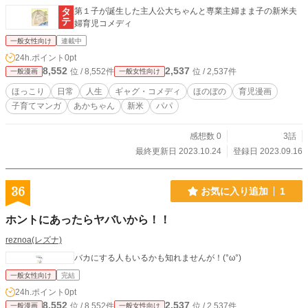
第１子が誕生した主人公大ちゃんと専業主婦まま子の新米夫
婦育児コメディ
一般女性向け
連載中
24h.ポイント
0pt
8,552
2,537
位 / 8,552件
位 / 2,537件
一般漫画
一般女性向け
ほっこり
日常
人生
ギャグ・コメディ
ほのぼの
育児漫画
子育てマンガ
あかちゃん
新米
パパ
感想数 0
3話
最終更新日 2023.10.24
登録日 2023.09.16
36
お気に入り追加
1
ホントにあったらヤバいから！！
reznoa(レズナ)
バカにする人もいるかも知れませんが！(°ω°)
一般女性向け
完結
24h.ポイント
0pt
8,552
2,537
位 / 8,552件
位 / 2,537件
一般漫画
一般女性向け