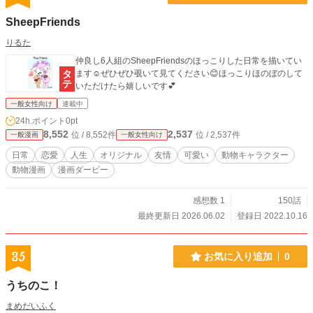
SheepFriends
りるた
仲良し6人組のSheepFriendsのほっこりした日常を描いてい
ます☺️ぜひぜひ覗いて見てください😊ほっこりほのぼのして
いただけたら嬉しいです💕
一般女性向け
連載中
24h.ポイント
0pt
8,552
2,537
位 / 8,552件
位 / 2,537件
一般漫画
一般女性向け
日常
恋愛
人生
オリジナル
友情
可愛い
動物キャラクター
動物漫画
漫画ダービー
感想数 1
150話
最終更新日 2026.06.02
登録日 2022.10.16
35
お気に入り追加
0
うちのこ！
まめだいふく