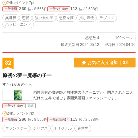
24h.ポイント
7pt
260
113
位 / 8,555件
位 / 2,538件
一般漫画
一般女性向け
異世界
恋愛
強い女の子
悪役令嬢
推し声優
ラブコメ
ハッピーエンド
感想数 4
100ページ
最終更新日 2024.05.12
登録日 2024.04.10
32
お気に入り追加
32
原初の夢ー魔導の子ー
すたれがみのうら
両性具有の魔導師と無性別の子スーニアが、閉ざされた二人
だけの世界で過ごす雰囲気漫画ファンタジーです。
一般女性向け
完結
24h.ポイント
7pt
260
113
位 / 8,555件
位 / 2,538件
一般漫画
一般女性向け
ファンタジー
シリアス
オリジナル
異世界