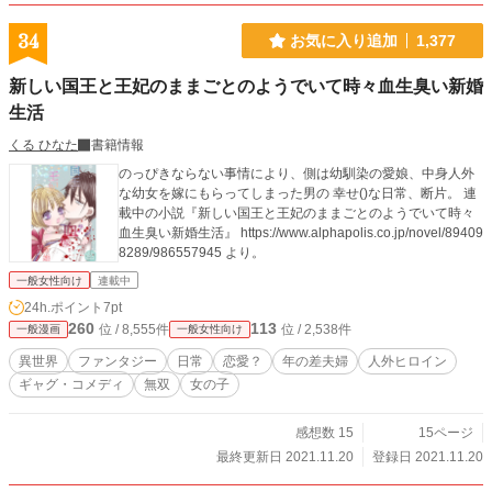
34
お気に入り追加
1,377
新しい国王と王妃のままごとのようでいて時々血生臭い新婚
生活
くる ひなた
書籍情報
のっぴきならない事情により、側は幼馴染の愛娘、中身人外
な幼女を嫁にもらってしまった男の 幸せ()な日常、断片。 連
載中の小説『新しい国王と王妃のままごとのようでいて時々
血生臭い新婚生活』 https://www.alphapolis.co.jp/novel/89409
8289/986557945 より。
一般女性向け
連載中
24h.ポイント
7pt
260
113
位 / 8,555件
位 / 2,538件
一般漫画
一般女性向け
異世界
ファンタジー
日常
恋愛？
年の差夫婦
人外ヒロイン
ギャグ・コメディ
無双
女の子
感想数 15
15ページ
最終更新日 2021.11.20
登録日 2021.11.20