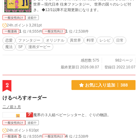
世界⇔現代日本 往来ファンタジー。 世界の国々のレシピ付
き。 ◆12/1以降不定期更新になります。
一般女性向け
連載中
24h.ポイント
3,281pt
1
1
位 / 8,555件
位 / 2,538件
一般漫画
一般女性向け
恋愛
ファンタジー
オリジナル
異世界
料理
レシピ
日常
魔法
SF
漫画ダービー
感想数 575
982ページ
最終更新日 2026.08.07
登録日 2022.10.07
2
お気に入り追加
388
けるべろすオーダー
二ノ前ト月
魔界の３人組ベビーシッターと、ぐりの物語。
一般女性向け
連載中
24h.ポイント
610pt
5
4
位 / 8,555件
位 / 2,538件
一般漫画
一般女性向け