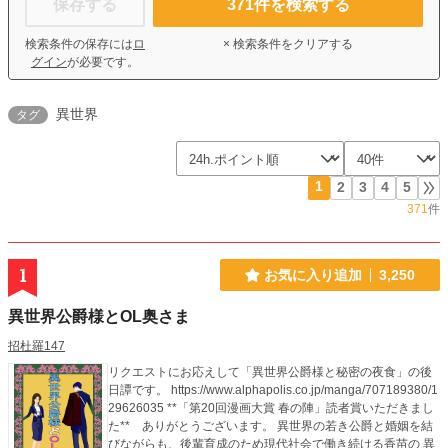
保存する
371
件を検索する
検索条件の保存には
ロ
× 検索条件をクリアする
グイン
が必要です。
異世界
タグ
1
2
3
4
5
371
件
1
お気に入り追加
3,250
異世界公爵様とOL奥さま
招杜羅147
リクエストにお応えして「異世界公爵様と秘密の夜食」の後
日譚です。 https://www.alphapolis.co.jp/manga/707189380/1
29626035 **「第20回漫画大賞 春の陣」読者賞いただきまし
た** ありがとうございます。 異世界の若き公爵と婚姻を結
びながらも、後輩育成のため現代社会で働き続ける香苗の 異