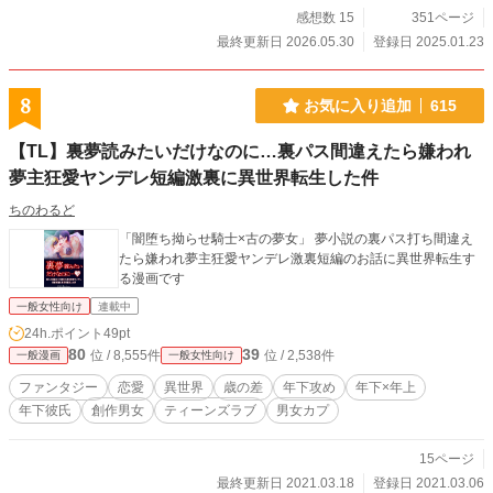
感想数 15
351ページ
最終更新日 2026.05.30
登録日 2025.01.23
8
お気に入り追加
615
【TL】裏夢読みたいだけなのに…裏パス間違えたら嫌われ
夢主狂愛ヤンデレ短編激裏に異世界転生した件
ちのわるど
「闇堕ち拗らせ騎士×古の夢女」 夢小説の裏パス打ち間違え
たら嫌われ夢主狂愛ヤンデレ激裏短編のお話に異世界転生す
る漫画です
一般女性向け
連載中
24h.ポイント
49pt
80
39
位 / 8,555件
位 / 2,538件
一般漫画
一般女性向け
ファンタジー
恋愛
異世界
歳の差
年下攻め
年下×年上
年下彼氏
創作男女
ティーンズラブ
男女カプ
15ページ
最終更新日 2021.03.18
登録日 2021.03.06