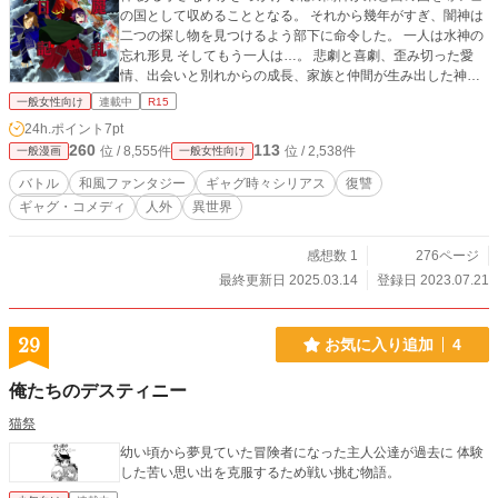
の国として収めることとなる。 それから幾年がすぎ、闇神は
二つの探し物を見つけるよう部下に命令した。 一人は水神の
忘れ形見 そしてもう一人は…。 悲劇と喜劇、歪み切った愛
情、出会いと別れからの成長、家族と仲間が生み出した神人
達の国盗り遊戯が勃発する。 ※戦※ギャグバトル※皆口が悪
一般女性向け
連載中
R15
い※BLネタぶっ込んでます※GLネタもぶっ込んでます※蕃神
24h.ポイント
7pt
はバリタチ※性別不明※親子関係破綻※神力※人体実験※顔
260
113
位 / 8,555件
位 / 2,538件
一般漫画
一般女性向け
の良い奴しかいない世界※優しくない世界※そもそも主人公
が優しくない※ツンデレ※ケツ穴注意※ロリビッチ※ヤンデ
バトル
和風ファンタジー
ギャグ時々シリアス
復讐
レ※欠損※自然現象※偏向報道※そもそもハッシュタグって
ギャグ・コメディ
人外
異世界
なんだっけ？ 本作は倫理感崩壊中の汚ねぇギャグ要素、流血
シーン、登場人物が口悪い。ライトな下ネタを取り扱ってお
ります。 ※小説版から漫画版の落書きとでも思ってくれてた
感想数 1
276ページ
ら幸いです。
最終更新日 2025.03.14
登録日 2023.07.21
29
お気に入り追加
4
俺たちのデスティニー
猫祭
幼い頃から夢見ていた冒険者になった主人公達が過去に 体験
した苦い思い出を克服するため戦い挑む物語。