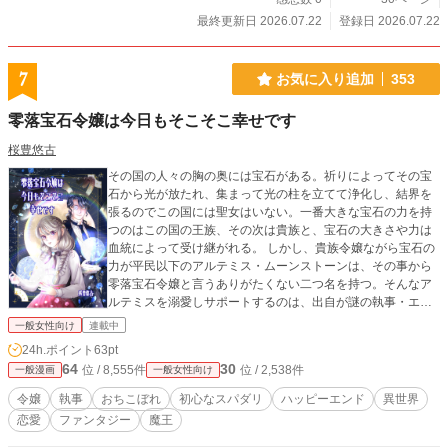
最終更新日 2026.07.22
登録日 2026.07.22
7
お気に入り追加
353
零落宝石令嬢は今日もそこそこ幸せです
桜豊悠古
その国の人々の胸の奥には宝石がある。祈りによってその宝
石から光が放たれ、集まって光の柱を立てて浄化し、結界を
張るのでこの国には聖女はいない。一番大きな宝石の力を持
つのはこの国の王族、その次は貴族と、宝石の大きさや力は
血統によって受け継がれる。 しかし、貴族令嬢ながら宝石の
力が平民以下のアルテミス・ムーンストーンは、その事から
零落宝石令嬢と言うありがたくない二つ名を持つ。そんなア
ルテミスを溺愛しサポートするのは、出自が謎の執事・エン
ディミオン・ノア。彼は誰よりも大きな宝石の力を発揮し、
一般女性向け
連載中
光の柱を立てて新月の夜の護りを強化するが、なぜかこれま
24h.ポイント
63pt
でになく多くの魔物が現れた。 その魔物たちを前に、アルテ
64
30
位 / 8,555件
位 / 2,538件
一般漫画
一般女性向け
ミスとエンディミオンは立ち向かうが、果たしてその結果
は…。
令嬢
執事
おちこぼれ
初心なスパダリ
ハッピーエンド
異世界
恋愛
ファンタジー
魔王