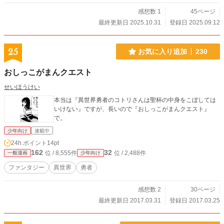
感想数 1
45ページ
最終更新日 2025.10.31
登録日 2025.09.12
25
お気に入り追加
230
おしっこがまんクエスト
せいほうけい
本当は『異世界勇者のコトリさんは聖杯の中身をこぼしては
いけない』ですが、長いので『おしっこがまんクエスト』
で。
少年向け
連載中
24h.ポイント
14pt
162
32
位 / 8,555件
位 / 2,488件
一般漫画
少年向け
ファンタジー
異世界
勇者
感想数 2
30ページ
最終更新日 2017.03.31
登録日 2017.03.25