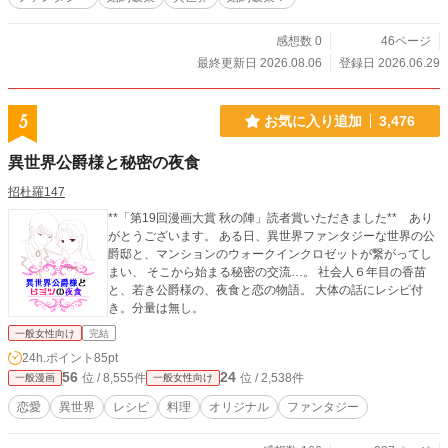
が、ここから始まる。
感想数 0
46ページ
最終更新日 2026.08.06
登録日 2026.06.29
5
お気に入り追加
3,476
異世界公爵様と秘密の夜食
招杜羅147
**「第19回漫画大賞 秋の陣」読者賞いただきました** あり
がとうございます。 ある日、異世界ファンタジーな世界の公
爵邸と、マンションのウォークインクロゼットが繋がってし
まい、 そこから始まる秘密の交流…。 社会人６年目の香苗
と、若き公爵様の、夜食と恋の物語。 大体の話にレシピ付
き。分量は無し。
一般女性向け
完結
24h.ポイント
85pt
56
24
位 / 8,555件
位 / 2,538件
一般漫画
一般女性向け
恋愛
異世界
レシピ
料理
オリジナル
ファンタジー