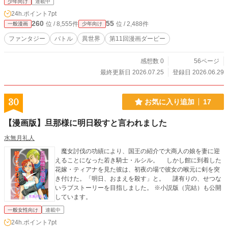
少年向け
連載中
24h.ポイント
7pt
260
55
位 / 8,555件
位 / 2,488件
一般漫画
少年向け
ファンタジー
バトル
異世界
第11回漫画ダービー
感想数 0
56ページ
最終更新日 2026.07.25
登録日 2026.06.29
30
お気に入り追加
17
【漫画版】旦那様に明日殺すと言われました
水無月礼人
魔女討伐の功績により、国王の紹介で大商人の娘を妻に迎
えることになった若き騎士・ルシル。 しかし館に到着した
花嫁・ティアナを見た彼は、初夜の場で彼女の喉元に剣を突
き付けた。「明日、おまえを殺す」と。 謎有りの、せつな
いラブストーリーを目指しました。 ※小説版（完結）も公開
しています。
一般女性向け
連載中
24h.ポイント
7pt