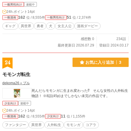
一般男性向け
連載中
24h.ポイント
14pt
162
51
位 / 8,555件
位 / 2,374件
一般漫画
一般男性向け
ギャグ
異世界
勇者
犬
女主人公
漫画ダービー
感想数 0
234話
最終更新日 2026.07.29
登録日 2024.03.17
24
お気に入り追加
3
モモンガ転生
dekoma26＋ブル
死んだらモモンガに生まれ変わった⁉ そんな女性の人外転生
物語！ ※8話(45p)までしかない未完の作品です。
少女向け
連載中
24h.ポイント
14pt
162
11
位 / 8,555件
位 / 1,155件
一般漫画
少女向け
ファンタジー
異世界
人外転生
モモンガ
コアラ