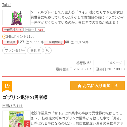
Taisei
ゲームをプレイしてた主人公『ユイ』 強くなりすぎた彼女は
異世界に転移してしまった⁉︎ そして突如目の前にドラゴンが?
一体何がどうなっているのか... 異世界での冒険が始まる！
一般男性向け
連載中
R15
24h.ポイント
21pt
127
40
位 / 8,555件
位 / 2,374件
一般漫画
一般男性向け
ファンタジー
異世界
竜
感想数 52
14ページ
最終更新日 2023.02.07
登録日 2017.09.18
19
お気に入り追加
6
ゴブリン退治の勇者様
吉田ひろすけ
建設作業員の『宮下』は作業中の事故で異世界に転移してし
まう。 転移先の町をゴブリンの襲撃から救った事で『勇者』
と呼ばれる事になるのだが… 無自覚勘違い勇者の異世界ファ