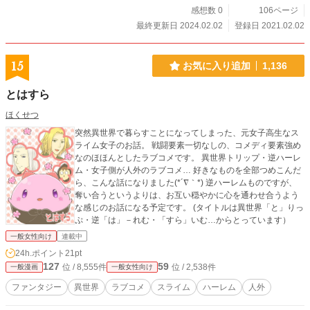
感想数 0
106ページ
最終更新日 2024.02.02
登録日 2021.02.02
15
お気に入り追加
1,136
とはすら
ほくせつ
突然異世界で暮らすことになってしまった、元女子高生なス
ライム女子のお話。 戦闘要素一切なしの、コメディ要素強め
なのほほんとしたラブコメです。 異世界トリップ・逆ハーレ
ム・女子側が人外のラブコメ… 好きなものを全部つめこんだ
ら、こんな話になりました(*´∇｀*) 逆ハーレムものですが、
奪い合うというよりは、お互い穏やかに心を通わせ合うよう
な感じのお話になる予定です。 (タイトルは異世界「と」りっ
ぷ・逆「は」－れむ・「すら」いむ…からとっています）
一般女性向け
連載中
24h.ポイント
21pt
127
59
位 / 8,555件
位 / 2,538件
一般漫画
一般女性向け
ファンタジー
異世界
ラブコメ
スライム
ハーレム
人外