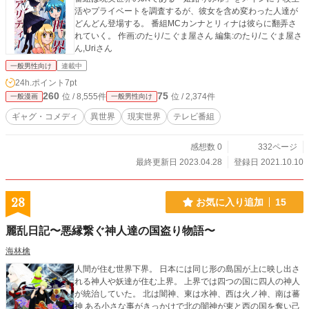
活やプライベートを調査するが、彼女を含め変わった人達が
どんどん登場する。 番組MCカンナとリィナは彼らに翻弄さ
れていく。 作画:のたり/こぐま屋さん 編集:のたり/こぐま屋さ
ん,Uriさん
一般男性向け
連載中
24h.ポイント
7pt
260
75
位 / 8,555件
位 / 2,374件
一般漫画
一般男性向け
ギャグ・コメディ
異世界
現実世界
テレビ番組
感想数 0
332ページ
最終更新日 2023.04.28
登録日 2021.10.10
28
お気に入り追加
15
麗乱日記〜悪縁繋ぐ神人達の国盗り物語〜
海林檎
人間が住む世界下界。 日本には同じ形の島国が上に映し出さ
れる神人や妖達が住む上界。 上界では四つの国に四人の神人
が統治していた。 北は闇神、東は水神、西は火ノ神、南は蕃
神 ある小さな事がきっかけで北の闇神が東と西の国を奪い己