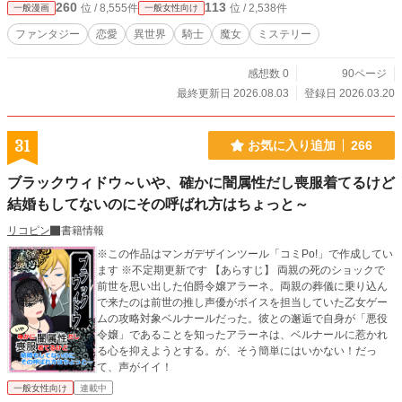
260
113
位 / 8,555件
位 / 2,538件
一般漫画
一般女性向け
ファンタジー
恋愛
異世界
騎士
魔女
ミステリー
感想数 0
90ページ
最終更新日 2026.08.03
登録日 2026.03.20
31
お気に入り追加
266
ブラックウィドウ～いや、確かに闇属性だし喪服着てるけど
結婚もしてないのにその呼ばれ方はちょっと～
リコピン
書籍情報
※この作品はマンガデザインツール「コミPo!」で作成してい
ます ※不定期更新です 【あらすじ】 両親の死のショックで
前世を思い出した伯爵令嬢アラーネ。両親の葬儀に乗り込ん
で来たのは前世の推し声優がボイスを担当していた乙女ゲー
ムの攻略対象ベルナールだった。彼との邂逅で自身が「悪役
令嬢」であることを知ったアラーネは、ベルナールに惹かれ
る心を抑えようとする。が、そう簡単にはいかない！だっ
て、声がイイ！
一般女性向け
連載中