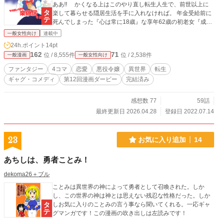
ああ!! かくなる上はこのやり直し転生人生で、前世以上に
楽して暮らせる隠居生活を手に入れなければ。 年金受給前に
死んでしまった『心は常に18歳』な享年62歳の初老女『成瀬
裕子』はある日突然死しファンタジー世界で公爵令嬢に転生!!
一般女性向け
連載中
しかし、数年後に待っていた年金生活を夢見ていた彼女は、
24h.ポイント
14pt
やり直し人生で再び若いままでの楽隠居生活を目指すこと
162
71
位 / 8,555件
位 / 2,538件
一般漫画
一般女性向け
に。 小説版もあります。
ファンタジー
4コマ
恋愛
悪役令嬢
異世界
転生
ギャグ・コメディ
第12回漫画ダービー
完結済み
感想数 77
59話
最終更新日 2026.04.28
登録日 2022.07.14
23
お気に入り追加
14
あちしは、勇者ことみ！
dekoma26＋ブル
ことみは異世界の神によって勇者として召喚された。しか
し、この世界の神は神とは思えない残忍な性格だった。しか
しお気に入りのことみの言う事なら聞いてくれる。一応ギャ
グマンガです！この漫画の吹き出しは左読みです！