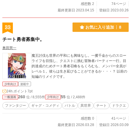
感想数 2
74ページ
最終更新日 2023.04.15
登録日 2023.03.26
33
お気に入り追加
8
チート勇者募集中。
奥田慧一
魔王討伐も世界の平和にも興味なし。一攫千金からのスロー
ライフを目指し、クエストに挑む冒険者パーティー一行。目
的達成のためチート勇者召喚をもくろむも、メンバー全員が
レベル１。彼らは生き延びることができるか・・・？ 以前の
短編のリメイクです。
少年向け
連載中
24h.ポイント
7pt
260
55
位 / 8,555件
位 / 2,488件
一般漫画
少年向け
ファンタジー
ギャグ・コメディ
バトル
異世界
チート
ドラクエ
感想数 0
41ページ
最終更新日 2026.03.28
登録日 2026.03.09