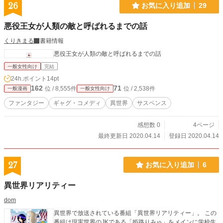
26
お気に入り追加
29
悪役王女が人類の敵と呼ばれるまでの話
くりきまる
書籍情報
悪役王女が人類の敵と呼ばれるまでの話
一般女性向け
完結
24h.ポイント
14pt
162
71
位 / 8,555件
位 / 2,538件
一般漫画
一般女性向け
ファンタジー
ギャグ・コメディ
異世界
サスペンス
感想数 0
4ページ
最終更新日 2020.04.14
登録日 2020.04.14
27
お気に入り追加
6
異世界リアリティー
dom
異世界で放送されている番組「異世界リアリティー」。 この
番組は現実世界のJKである「姫路りみゅ」をメインに学校生