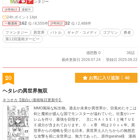
ンタジー
少年向け
連載中
24h.ポイント
14pt
162
32
位 / 8,555件
位 / 2,488件
一般漫画
少年向け
ファンタジー
異世界
バトル
ギャグ・コメディ
ゴブリン
勇者
第11回漫画ダービー
感想数 0
36話
最終更新日 2026.07.24
登録日 2025.09.22
20
お気に入り追加
40
ヘタレの異世界無双
ネコオカ【面白い漫画毎日更新中】
MMO風味な転生物。過去か未来か異世界か。目覚めたそこは
剣と魔術が盛んな国でモンスターが溢れていた。社畜がハー
レムを作り、最強を目指す。 主にＮＡＩＳＥＩと俺ＴＵＥ
Ｅ成分が含まれております。０．ｘ章 時は２０ｘｘ年。異
世界からの侵略を受ける日本。異世界土人たちからの無慈悲
な攻撃を前に全世界は、無力であった。原作garaha様 漫画