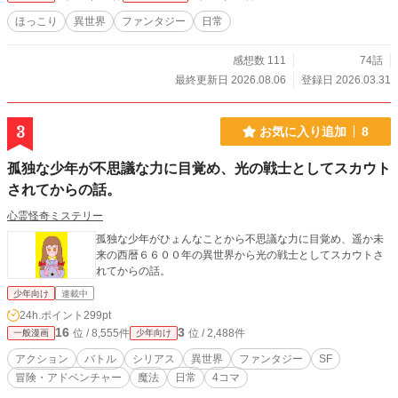
ほっこり
異世界
ファンタジー
日常
感想数 111
74話
最終更新日 2026.08.06
登録日 2026.03.31
3
お気に入り追加
8
孤独な少年が不思議な力に目覚め、光の戦士としてスカウト
されてからの話。
心霊怪奇ミステリー
孤独な少年がひょんなことから不思議な力に目覚め、遥か未
来の西暦６６００年の異世界から光の戦士としてスカウトさ
れてからの話。
少年向け
連載中
24h.ポイント
299pt
16
3
位 / 8,555件
位 / 2,488件
一般漫画
少年向け
アクション
バトル
シリアス
異世界
ファンタジー
SF
冒険・アドベンチャー
魔法
日常
4コマ