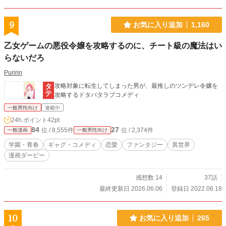
9
お気に入り追加
1,160
乙女ゲームの悪役令嬢を攻略するのに、チート級の魔法はい
らないだろ
Puririn
攻略対象に転生してしまった男が、最推しのツンデレ令嬢を
攻略するドタバタラブコメディ
一般男性向け
連載中
24h.ポイント
42pt
84
27
位 / 8,555件
位 / 2,374件
一般漫画
一般男性向け
学園・青春
ギャグ・コメディ
恋愛
ファンタジー
異世界
漫画ダービー
感想数 14
37話
最終更新日 2026.06.06
登録日 2022.06.18
10
お気に入り追加
265