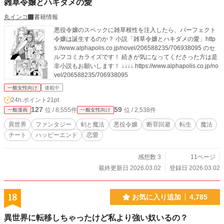
雑草令嬢とハキダメの愛
丸インコ
書籍情報
悪役令嬢のスペックに雑草根性を注入したら、パーフェクト
令嬢は誕生するのか？ 小説「雑草令嬢とハキダメの愛」http
s://www.alphapolis.co.jp/novel/206588235/706938095 のセ
ルフコミカライズです！ 続きが気になってくださった方は是
非小説もお願いします！ ↓↓↓↓ https://www.alphapolis.co.jp/no
vel/206588235/706938095
一般女性向け
連載中
24h.ポイント
21pt
127
59
位 / 8,555件
位 / 2,538件
一般漫画
一般女性向け
異世界
ファンタジー
剣と魔法
悪役令嬢
断罪回避
転生
魔法
チート
ハッピーエンド
恋愛
感想数 3
11ページ
最終更新日 2026.03.02
登録日 2026.03.02
18
お気に入り追加
4,785
異世界に転移しちゃったけど私より強い奴いるの？