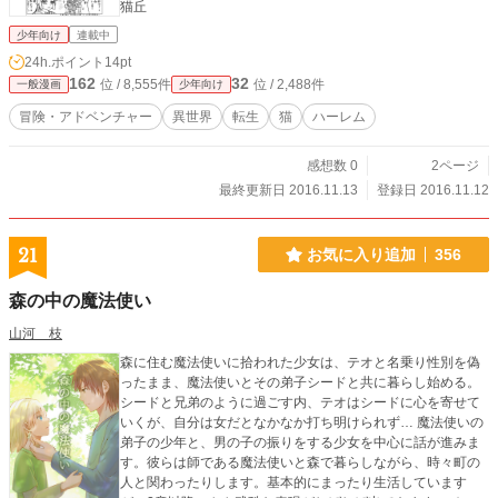
猫丘
少年向け
連載中
24h.ポイント
14pt
162
32
位 / 8,555件
位 / 2,488件
一般漫画
少年向け
冒険・アドベンチャー
異世界
転生
猫
ハーレム
感想数 0
2ページ
最終更新日 2016.11.13
登録日 2016.11.12
21
お気に入り追加
356
森の中の魔法使い
山河 枝
森に住む魔法使いに拾われた少女は、テオと名乗り性別を偽
ったまま、魔法使いとその弟子シードと共に暮らし始める。
シードと兄弟のように過ごす内、テオはシードに心を寄せて
いくが、自分は女だとなかなか打ち明けられず… 魔法使いの
弟子の少年と、男の子の振りをする少女を中心に話が進みま
す。彼らは師である魔法使いと森で暮らしながら、時々町の
人と関わったりします。基本的にまったり生活しています