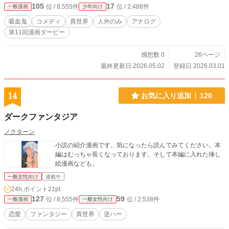
105
17
位 / 8,555件
位 / 2,488件
一般漫画
少年向け
吸血鬼
コメディ
異世界
人外のみ
アナログ
第11回漫画ダービー
感想数 0
26ページ
最終更新日 2026.05.02
登録日 2026.03.01
14
お気に入り追加
120
ダークファンタジア
ノクターン
小説の紹介漫画です。気になったら読んでみてください。本
編はむっちゃ長くなっております。そして本編に入れた挿し
絵漫画なども。
一般女性向け
連載中
24h.ポイント
21pt
127
59
位 / 8,555件
位 / 2,538件
一般漫画
一般女性向け
恋愛
ファンタジー
異世界
逆ハー