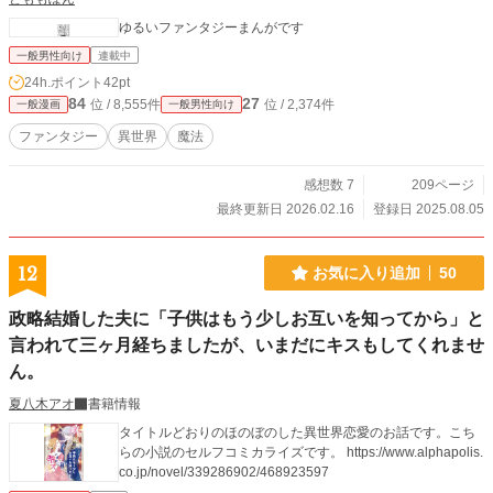
ゆるいファンタジーまんがです
一般男性向け
連載中
24h.ポイント
42pt
84
27
位 / 8,555件
位 / 2,374件
一般漫画
一般男性向け
ファンタジー
異世界
魔法
感想数 7
209ページ
最終更新日 2026.02.16
登録日 2025.08.05
12
お気に入り追加
50
政略結婚した夫に「子供はもう少しお互いを知ってから」と
言われて三ヶ月経ちましたが、いまだにキスもしてくれませ
ん。
夏八木アオ
書籍情報
タイトルどおりのほのぼのした異世界恋愛のお話です。こち
らの小説のセルフコミカライズです。 https://www.alphapolis.
co.jp/novel/339286902/468923597