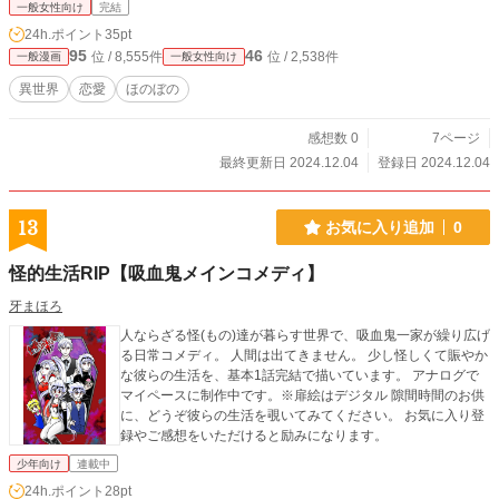
一般女性向け
完結
24h.ポイント
35pt
95
46
位 / 8,555件
位 / 2,538件
一般漫画
一般女性向け
異世界
恋愛
ほのぼの
感想数 0
7ページ
最終更新日 2024.12.04
登録日 2024.12.04
13
お気に入り追加
0
怪的生活RIP【吸血鬼メインコメディ】
牙まほろ
人ならざる怪(もの)達が暮らす世界で、吸血鬼一家が繰り広げ
る日常コメディ。 人間は出てきません。 少し怪しくて賑やか
な彼らの生活を、基本1話完結で描いています。 アナログで
マイペースに制作中です。※扉絵はデジタル 隙間時間のお供
に、どうぞ彼らの生活を覗いてみてください。 お気に入り登
録やご感想をいただけると励みになります。
少年向け
連載中
24h.ポイント
28pt