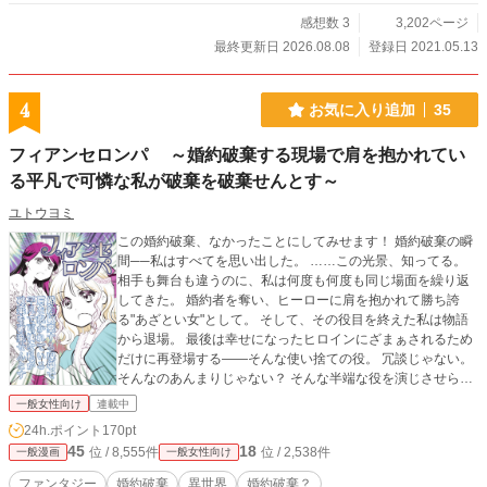
感想数 3
3,202ページ
最終更新日 2026.08.08
登録日 2021.05.13
4
お気に入り追加
35
フィアンセロンパ ～婚約破棄する現場で肩を抱かれてい
る平凡で可憐な私が破棄を破棄せんとす～
ユトウヨミ
この婚約破棄、なかったことにしてみせます！ 婚約破棄の瞬
間──私はすべてを思い出した。 ……この光景、知ってる。
相手も舞台も違うのに、私は何度も何度も同じ場面を繰り返
してきた。 婚約者を奪い、ヒーローに肩を抱かれて勝ち誇
る"あざとい女"として。 そして、その役目を終えた私は物語
から退場。 最後は幸せになったヒロインにざまぁされるため
だけに再登場する――そんな使い捨ての役。 冗談じゃない。
そんなのあんまりじゃない？ そんな半端な役を演じさせられ
るくらいなら、この婚約破棄そのものをぶち壊してしまえば
一般女性向け
連載中
いい！ ヒロインには本来の婚約者を返し、私自身も評価を爆
24h.ポイント
170pt
上げ。 誰の踏み台にもならず、自分の未来は自分で掴んでみ
45
18
位 / 8,555件
位 / 2,538件
一般漫画
一般女性向け
せる！ これは、"悪役令嬢ですらない脇役"が運命を書き換え
るために挑む、 婚約破棄を破棄する物語。 私のための人生
ファンタジー
婚約破棄
異世界
婚約破棄？