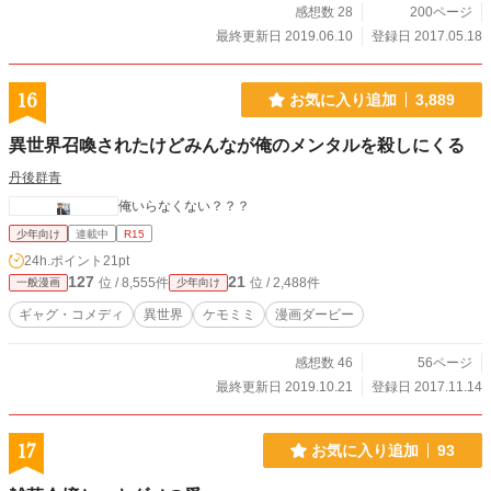
感想数 28
200ページ
最終更新日 2019.06.10
登録日 2017.05.18
16
お気に入り追加
3,889
異世界召喚されたけどみんなが俺のメンタルを殺しにくる
丹後群青
俺いらなくない？？？
少年向け
連載中
R15
24h.ポイント
21pt
127
21
位 / 8,555件
位 / 2,488件
一般漫画
少年向け
ギャグ・コメディ
異世界
ケモミミ
漫画ダービー
感想数 46
56ページ
最終更新日 2019.10.21
登録日 2017.11.14
17
お気に入り追加
93