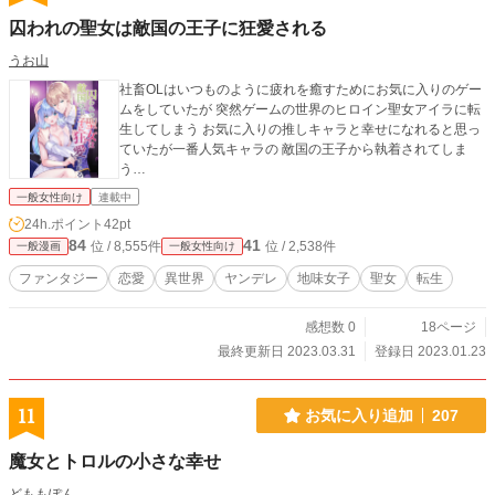
囚われの聖女は敵国の王子に狂愛される
うお山
社畜OLはいつものように疲れを癒すためにお気に入りのゲー
ムをしていたが 突然ゲームの世界のヒロイン聖女アイラに転
生してしまう お気に入りの推しキャラと幸せになれると思っ
ていたが一番人気キャラの 敵国の王子から執着されてしま
う…
一般女性向け
連載中
24h.ポイント
42pt
84
41
位 / 8,555件
位 / 2,538件
一般漫画
一般女性向け
ファンタジー
恋愛
異世界
ヤンデレ
地味女子
聖女
転生
感想数 0
18ページ
最終更新日 2023.03.31
登録日 2023.01.23
11
お気に入り追加
207
魔女とトロルの小さな幸せ
どももぽん