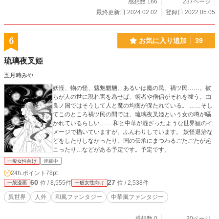
感想数 166
237ページ
最終更新日 2024.02.02
登録日 2022.05.05
6
お気に入り追加
39
琉璃夜叉姫
五月時みや
妖怪、物の怪、魑魅魍魎。あるいは魔の民、禍ツ民……。彼
らが人の世に現れ害を為せば、術者や僧侶がそれを祓う。由
良ノ国ではそうして人と魔の均衡が保たれている。 ……そし
てこのところ禍ツ民の間では、琉璃夜叉姫という女の噂が囁
かれているらしい…… 和と中華が混ざったような世界観のイ
メージで描いていますが、ふんわりしています。 妖怪退治な
どをしたりしなかったり、国の伝承にまつわるごたごたが起
こったり…などがある予定です。予定です。
一般女性向け
連載中
24h.ポイント
78pt
60
27
位 / 8,555件
位 / 2,538件
一般漫画
一般女性向け
異世界
人外
和風ファンタジー
中華風ファンタジー
感想数 0
30ページ