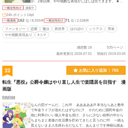
が、2章以降、やや残酷な表現がしばしば出てきます。 ★→
やや残酷な表現がある話。（個人的な判断に基づくので、人
一般女性向け
連載中
によっては「全然大したことない」もしくは「やや残酷どこ
24h.ポイント
14pt
ろじゃない」と感じる可能性はあります）
162
71
位 / 8,555件
位 / 2,538件
一般漫画
一般女性向け
ファンタジー
恋愛
魔法
異世界
ほのぼの
シリアス
男装
やや残酷表現あり
4コマ
感想数 16
535ページ
最終更新日 2026.07.01
登録日 2019.03.05
22
お気に入り追加
755
転生『悪役』公爵令嬢はやり直し人生で楽隠居を目指す 漫
画版
RINFAM
なんの罰ゲームだ、これ!!!! あああああ!!! 本当ならあと数年
で年金ライフが送れたはずなのに!! そのために国民年金の
他に利率のいい個人年金も掛け、さらに少ない給料の中から
ちまちまと老後の生活費を貯めてきたと言うのに!!!! 一銭も
貰えないまま人生終わるだなんて、あんまりです神様仏様あ