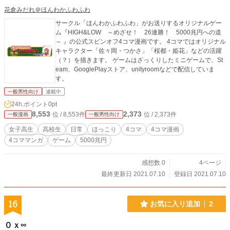
花倉みだれ＠ほんわかふわふわ
サークル「ほんわかふわふわ」がお送りするオリジナルゲー
ム『HIGH&LOW ～めざせ！ 26連勝！ 5000兆円への道
～ 』の公式スピンオフ4コマ漫画です。 4コマではオリジナル
キャラクター「佐々岡・つかさ」「桜都・姫花」などの活躍
（？）を描きます。 ゲームはざっくりしたミニゲームで、St
eam、GooglePlayストア、unityroomなどで配信していま
す。
一般男性向け
連載中
24h.ポイント
0pt
8,553
2,373
位 / 8,553件
位 / 2,373件
一般漫画
一般男性向け
女子高生
高校生
日常
ほっこり
4コマ
4コマ漫画
4コママンガ
ゲーム
5000兆円
感想数 0
4ページ
最終更新日 2021.07.10
登録日 2021.07.10
16
お気に入り追加
2
０ｘ∞