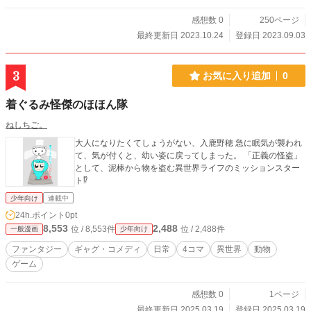
感想数 0
250ページ
最終更新日 2023.10.24
登録日 2023.09.03
3
お気に入り追加
0
着ぐるみ怪傑のほほん隊
ねしちご。
大人になりたくてしょうがない、入鹿野穂 急に眠気が襲われ
て、気が付くと、幼い姿に戻ってしまった。 「正義の怪盗」
として、泥棒から物を盗む異世界ライフのミッションスター
ト⁉
少年向け
連載中
24h.ポイント
0pt
8,553
2,488
位 / 8,553件
位 / 2,488件
一般漫画
少年向け
ファンタジー
ギャグ・コメディ
日常
4コマ
異世界
動物
ゲーム
感想数 0
1ページ
最終更新日 2025.03.19
登録日 2025.03.19