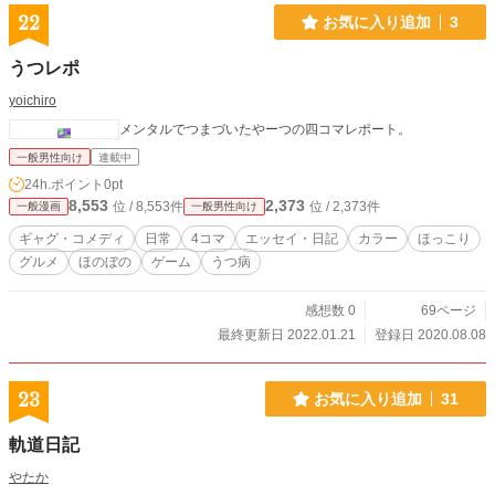
22
お気に入り追加
3
うつレポ
yoichiro
メンタルでつまづいたやーつの四コマレポート。
一般男性向け
連載中
24h.ポイント
0pt
8,553
2,373
位 / 8,553件
位 / 2,373件
一般漫画
一般男性向け
ギャグ・コメディ
日常
4コマ
エッセイ・日記
カラー
ほっこり
グルメ
ほのぼの
ゲーム
うつ病
感想数 0
69ページ
最終更新日 2022.01.21
登録日 2020.08.08
23
お気に入り追加
31
軌道日記
やたか