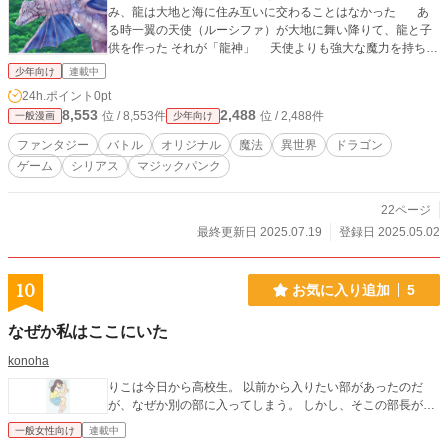
み、龍は大地と海に住み互いに交わることはなかった あ
る時一翼の天使（ルーシファ）が大地に舞い降りて、龍と子
供を作った それが「龍神」 天使よりも強大な魔力を持ち、
龍よりも強大な力を持つ しかし龍神は不死ではなく、死すべ
少年向け
連載中
き運命を持って生まれた 龍神戦争 龍神はその死すべ
24h.ポイント
0pt
き運命を憎み、封印術という魔法（マギア）を発明し、天使
8,553
2,488
位 / 8,553件
位 / 2,488件
一般漫画
少年向け
と龍へ戦いを挑んだ 龍神は天使たちを自らの武器へと転生さ
せて封印し、封印武器を作った。 封印武器によって龍たち
ファンタジー
バトル
オリジナル
魔法
異世界
ドラゴン
の魂を肉体から切り離し龍魂石へ封印した これがこの世の
ゲーム
シリアス
マジックパンク
初めての戦争、龍神戦争と言われている 龍神は龍魂石を使っ
て全ての生き物を生み出し、やがて老衰して死んだ・・・
大戦争時代 龍神という神を失った世界は絶え間ない
22ページ
覇権争いが起こった 生み出された生き物はやがて７種族の大
最終更新日 2025.07.19
登録日 2025.05.02
きな族（クラン）へと別れて互いに戦争をすることになった
延々と覇権争いの戦争が続いた戦乱の歴史、大戦争時代と言
われる。 紅の勇者と緋色戦争 龍神の末裔である「紅
10
お気に入り追加
5
の勇者」とその仲間の活躍により覇権争いに終焉が訪れた
紅の勇者は魔王とともに九種族を９つのアストラに別々に住
なぜか私はここにいた
まわせ 境界の魔法「クドゥラ」によって、通行を遮断した。
そして永き平和が訪れた・・・ 時の流れはあらゆるもの
konoha
を破壊する、龍神さえ時の流れによって滅びた クドゥラによ
りこは今日から高校生。 以前から入りたい部があったのだ
って作られた平和も、やがてその終わりを迎えようとしてい
が、なぜか別の部に入ってしまう。 しかし、そこの部長が…
た・・・
一般女性向け
連載中