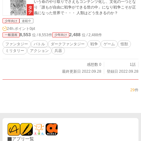
いう命のやり取りでさえもコンテンツ化し、文化の一つとな
り「誰もが自由に戦争ができる世の中」になり戦争こそが正
義になった世界で・・・ 人類はどう生きるのか？
少年向け
連載中
24h.ポイント
0pt
8,553
2,488
位 / 8,553件
位 / 2,488件
一般漫画
少年向け
ファンタジー
バトル
ダークファンタジー
戦争
ゲーム
怪獣
ミリタリー
アクション
兵器
感想数 0
1話
最終更新日 2022.09.28
登録日 2022.09.28
29
件
アプリ一覧