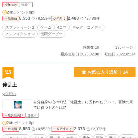
少年向け
連載中
24h.ポイント
0pt
8,553
2,488
位 / 8,553件
位 / 2,488件
一般漫画
少年向け
スプラトゥーン２
ゲーム
4コマ
ギャグ・コメディ
ノンフィクション
漫画ダービー
感想数 19
196ページ
最終更新日 2026.02.08
登録日 2022.05.14
25
お気に入り追加
14
俺乱土
yoichiro
自分自身の心の幻想「俺乱土」に囚われたアルコ。冒険の果
てに待つものとは!?
一般男性向け
連載中
24h.ポイント
0pt
8,553
2,373
位 / 8,553件
位 / 2,373件
一般漫画
一般男性向け