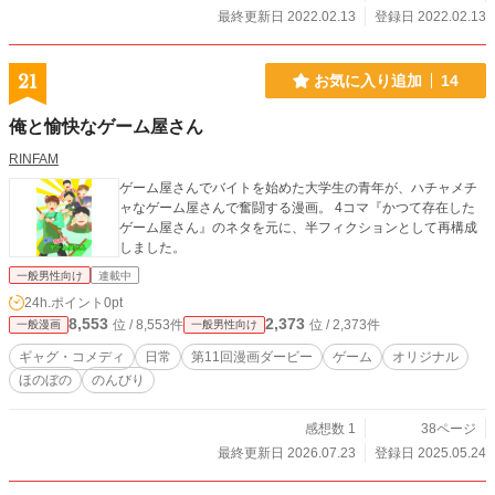
最終更新日 2022.02.13
登録日 2022.02.13
21
お気に入り追加
14
俺と愉快なゲーム屋さん
RINFAM
ゲーム屋さんでバイトを始めた大学生の青年が、ハチャメチ
ャなゲーム屋さんで奮闘する漫画。 4コマ『かつて存在した
ゲーム屋さん』のネタを元に、半フィクションとして再構成
しました。
一般男性向け
連載中
24h.ポイント
0pt
8,553
2,373
位 / 8,553件
位 / 2,373件
一般漫画
一般男性向け
ギャグ・コメディ
日常
第11回漫画ダービー
ゲーム
オリジナル
ほのぼの
のんびり
感想数 1
38ページ
最終更新日 2026.07.23
登録日 2025.05.24