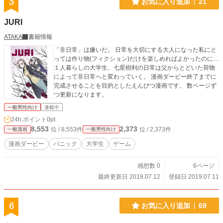
5
お気に入り追加
21
JURI
ATAKA
書籍情報
「非日常」は嫌いだ。 日常を大切にする大人になった私にと
っては作り物(フィクション)だけを楽しめればよかったのに…
１人暮らしの大学生、七星樹利の日常は父からとどいた荷物
によって非日常へと変わっていく。 漫画ダービー終了までに
完成させることを目的としたえんぴつ漫画です。 数ページず
つ更新になります。
一般男性向け
連載中
24h.ポイント
0pt
8,553
2,373
位 / 8,553件
位 / 2,373件
一般漫画
一般男性向け
漫画ダービー
パニック
大学生
ゲーム
感想数 0
6ページ
最終更新日 2019.07.12
登録日 2019.07.11
6
お気に入り追加
69