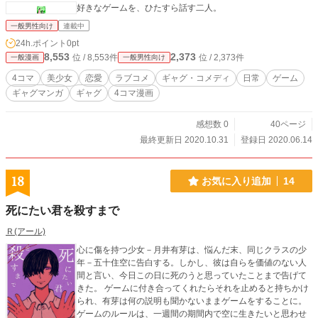
好きなゲームを、ひたすら話す二人。
一般男性向け
連載中
24h.ポイント
0pt
8,553
2,373
位 / 8,553件
位 / 2,373件
一般漫画
一般男性向け
4コマ
美少女
恋愛
ラブコメ
ギャグ・コメディ
日常
ゲーム
ギャグマンガ
ギャグ
4コマ漫画
感想数 0
40ページ
最終更新日 2020.10.31
登録日 2020.06.14
18
お気に入り追加
14
死にたい君を殺すまで
Ｒ(アール)
心に傷を持つ少女－月井有芽は、悩んだ末、同じクラスの少
年－五十住空に告白する。しかし、彼は自らを価値のない人
間と言い、今日この日に死のうと思っていたことまで告げて
きた。 ゲームに付き合ってくれたらそれを止めると持ちかけ
られ、有芽は何の説明も聞かないままゲームをすることに。
ゲームのルールは、一週間の期間内で空に生きたいと思わせ