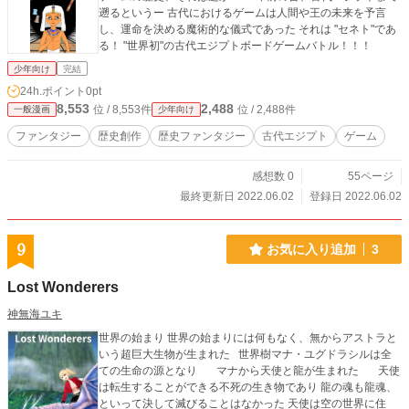
遡るというー 古代におけるゲームは人間や王の未来を予言
し、運命を決める魔術的な儀式であった それは "セネト"であ
る！ "世界初"の古代エジプトボードゲームバトル！！！
少年向け
完結
24h.ポイント
0pt
8,553
2,488
位 / 8,553件
位 / 2,488件
一般漫画
少年向け
ファンタジー
歴史創作
歴史ファンタジー
古代エジプト
ゲーム
感想数 0
55ページ
最終更新日 2022.06.02
登録日 2022.06.02
9
お気に入り追加
3
Lost Wonderers
神無海ユキ
世界の始まり 世界の始まりには何もなく、無からアストラと
いう超巨大生物が生まれた 世界樹マナ・ユグドラシルは全
ての生命の源となり マナから天使と龍が生まれた 天使
は転生することができる不死の生き物であり 龍の魂も龍魂、
といって決して滅びることはなかった 天使は空の世界に住