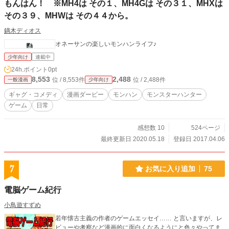
もんはん！ ※MH4は その１、MH4Gは その３１、MHXは
その３９、MHWは その４４から。
鏑木ディオス
オネーサンの楽しいモンハンライフ♪
少年向け
連載中
24h.ポイント
0pt
8,553
2,488
位 / 8,553件
位 / 2,488件
一般漫画
少年向け
ギャグ・コメディ
漫画ダービー
モンハン
モンスターハンター
ゲーム
日常
感想数 10
524ページ
最終更新日 2020.05.18
登録日 2017.04.06
7
お気に入り追加
75
電脳ゲーム紀行
小鳥遊すずめ
若年懐古主義の作者のゲームエッセイ…… と言いますが、レ
ビューや考察など漫画的に面白くなるようにと色々やってま