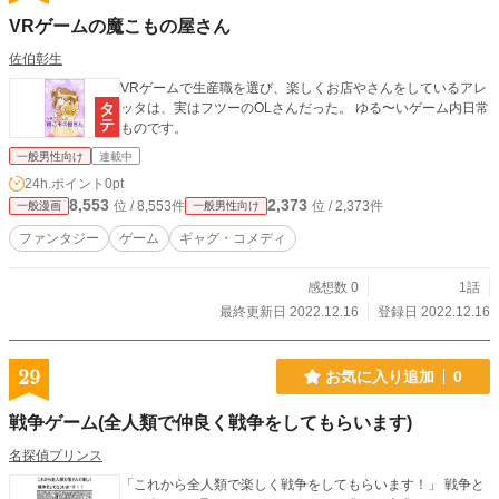
VRゲームの魔こもの屋さん
佐伯彰生
VRゲームで生産職を選び、楽しくお店やさんをしているアレ
ッタは、実はフツーのOLさんだった。 ゆる〜いゲーム内日常
ものです。
一般男性向け
連載中
24h.ポイント
0pt
8,553
2,373
位 / 8,553件
位 / 2,373件
一般漫画
一般男性向け
ファンタジー
ゲーム
ギャグ・コメディ
感想数 0
1話
最終更新日 2022.12.16
登録日 2022.12.16
29
お気に入り追加
0
戦争ゲーム(全人類で仲良く戦争をしてもらいます)
名探偵プリンス
「これから全人類で楽しく戦争をしてもらいます！」 戦争と