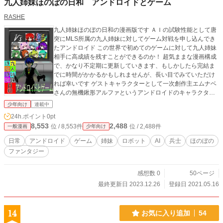
九人姉妹ほのぼの日和 アンドロイドとゲーム
RASHE
九人姉妹ほのぼの日和の漫画版です ＡＩの試験性能として唐
突にMLS所属の九人姉妹に対してゲーム対戦を申し込んでき
たアンドロイド この世界で初めてのゲームに対して九人姉妹
相手に高成績を残すことができるのか！ 超気ままな漫画構成
で、かなり不定期に更新していきます、もしかしたら完結ま
でに時間がかかるかもしれませんが、長い目でみていただけ
れば幸いです ゲストキャラクターとして一次創作主エムナベ
さんの無機鍬形アルファというアンドロイドのキャラクター
をお借りしております エムナベさんの創作URL https://mukik
少年向け
連載中
uwamm.wixsite.com/mmhishome
24h.ポイント
0pt
8,553
2,488
位 / 8,553件
位 / 2,488件
一般漫画
少年向け
日常
アンドロイド
ゲーム
姉妹
ロボット
AI
兵士
ほのぼの
ファンタジー
感想数 0
50ページ
最終更新日 2023.12.26
登録日 2021.05.16
14
お気に入り追加
54