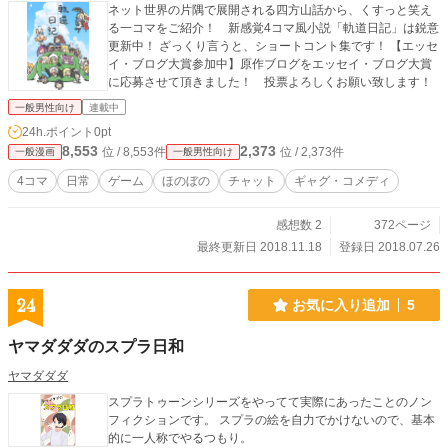
ネット世界の片隅で展開される四方山話から、くすっと笑え
る一コマをご紹介！ 新感覚4コマ風小説「軌道日記」は鋭意
更新中！ ざっくり言うと、ショートコント集です！ 【エッセ
イ・ブログ大賞参加中】原作ブログをエッセイ・ブログ大賞
に応募させて頂きました！ 投票よろしくお願い致します！
一般男性向け
連載中
24h.ポイント
0pt
8,553
2,373
位 / 8,553件
位 / 2,373件
一般漫画
一般男性向け
4コマ
日常
ゲーム
ほのぼの
チャット
ギャグ・コメディ
感想数 2
372ページ
最終更新日 2018.11.18
登録日 2018.07.26
24
お気に入り追加
5
ヤマダダダのスプラ日和
ヤマダダダ
スプラトゥーンシリーズをやってて実際にあったことのノン
フィクションです。 スプラの絵を自力でかけないので、基本
的に一人称でやるつもり。