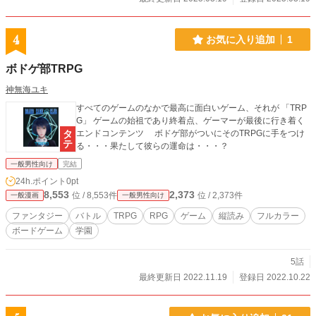
4
お気に入り追加
1
ボドゲ部TRPG
神無海ユキ
すべてのゲームのなかで最高に面白いゲーム、それが 「TRP
G」 ゲームの始祖であり終着点、ゲーマーが最後に行き着く
エンドコンテンツ ボドゲ部がついにそのTRPGに手をつけ
る・・・果たして彼らの運命は・・・？
一般男性向け
完結
24h.ポイント
0pt
8,553
2,373
位 / 8,553件
位 / 2,373件
一般漫画
一般男性向け
ファンタジー
バトル
TRPG
RPG
ゲーム
縦読み
フルカラー
ボードゲーム
学園
5話
最終更新日 2022.11.19
登録日 2022.10.22