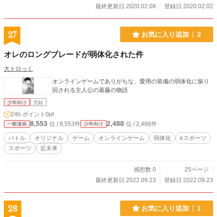
最終更新日 2020.02.08
登録日 2020.02.02
27
お気に入り追加
2
オレのロングブレードが弱体化された件
大トロっく
オンラインゲームでありがちな、愛用の装備の弱体化に振り
回される主人公の葛藤の物語
少年向け
完結
24h.ポイント
0pt
8,553
2,488
位 / 8,553件
位 / 2,488件
一般漫画
少年向け
バトル
オリジナル
ゲーム
オンラインゲーム
弱体化
eスポーツ
スポーツ
近未来
感想数 0
25ページ
最終更新日 2022.09.23
登録日 2022.09.23
28
お気に入り追加
1