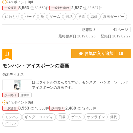
24h.ポイント
0pt
8,553
2,537
位 / 8,553件
位 / 2,537件
一般漫画
一般女性向け
にわとり
バード
鳥
ゲーム
部活
学園
恋愛
漫画ダービー
感想数 3
41ページ
最終更新日 2019.03.25
登録日 2019.02.27
11
お気に入り追加
18
モンハン・アイスボーンの漫画
鏑木ディオス
ほぼタイトルのまんまですが、モンスターハンターワールド
アイスボーンの漫画です。
少年向け
連載中
24h.ポイント
0pt
8,553
2,488
位 / 8,553件
位 / 2,488件
一般漫画
少年向け
モンハン
ギャグ・コメディ
日常
ゲーム
オンライン
爆乳
バトル