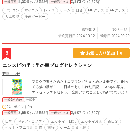
8,553
2,373
位 / 8,553件
位 / 2,373件
一般漫画
一般男性向け
パソコン
マイコン
レトロ
ゲーム
自然
MRグラス
ARグラス
人工知能
漫画ダービー
感想数 0
30ページ
最終更新日 2024.10.12
登録日 2024.09.29
2
お気に入り追加
0
ニンスピの里：里の幸ブログセレクション
荒雲ニンザ
ブログで書きためた８コママンガをまとめた１冊です。 飼っ
てる猫の話が主に、日常のありふれた日記、いいもの紹介、
エトセトラエトセトラ。 全部アホなことしか描いてないよ！
一般女性向け
連載中
24h.ポイント
0pt
8,553
2,537
位 / 8,553件
位 / 2,537件
一般漫画
一般女性向け
日常
ギャグ・コメディ
エッセイ・日記
エッセイ漫画
絵日記
ペット・アニマル
猫
旅行
ゲーム
食べ物