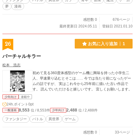
ファンタジー
バトル
異世界
カラー
青年
冒険
魔法
ゲーム
夢
漫画
感想数 0
676ページ
最終更新日 2024.05.11
登録日 2021.01.10
26
お気に入り追加
1
バーチャルキラー
松本 浩志
初めて見る360度体感型のゲーム機に興味を持った小学生二
人、早速乗り込むとそこは…… 今では当たり前になったゲー
ムの話ですが、 実はこれ今から25年前に描いた古い作品で
す。 読んでいただけると嬉しいです。 宜しくお願いします。
少年向け
連載中
24h.ポイント
0pt
8,553
2,488
位 / 8,553件
位 / 2,488件
一般漫画
少年向け
ファンタジー
バトル
異世界
ゲーム
感想数 0
33ページ