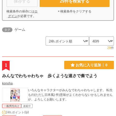
保存する
29
件を検索する
検索条件の保存には
ロ
× 検索条件をクリアする
グイン
が必要です。
ゲーム
タグ
29
件
1
お気に入り追加
0
みんなでわちゃわちゃ 歩くような速さで奏でよう
konoha
いろんなキャラクターがみんなでわちゃわちゃします。 転生
もの(ただし日本風) 作)意味がよくわからないかもしれません
が、よろしくお願いします。
一般男性向け
連載中
24h.ポイント
0pt