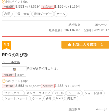
24h.ポイント
0pt
8,553
1,155
位 / 8,553件
位 / 1,155件
一般漫画
少女向け
恋愛
学園・青春
漫画ダービー
ゲーム
感想数 0
16ページ
最終更新日 2021.02.07
登録日 2021.01.17
20
お気に入り追加
1
RPＧの叫び③
シュール主義
勇者が道行く理由とは。
少年向け
連載中
24h.ポイント
0pt
8,553
2,488
位 / 8,553件
位 / 2,488件
一般漫画
少年向け
ファンタジー
ギャグ・コメディ
バトル
シュール
ショート漫画
ショートショート
ゲーム
勇者
RPG
異世界
感想数 0
4ページ