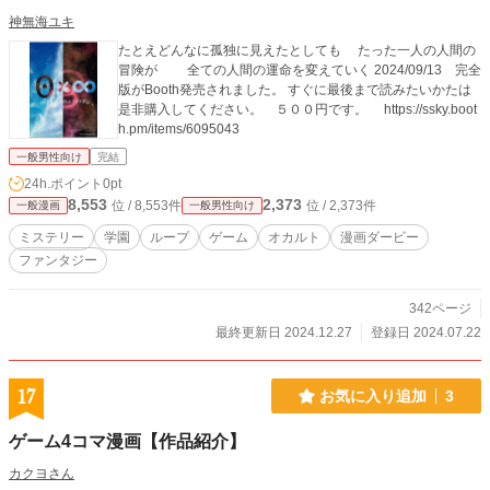
神無海ユキ
たとえどんなに孤独に見えたとしても たった一人の人間の
冒険が 全ての人間の運命を変えていく 2024/09/13 完全
版がBooth発売されました。 すぐに最後まで読みたいかたは
是非購入してください。 ５００円です。 https://ssky.boot
h.pm/items/6095043
一般男性向け
完結
24h.ポイント
0pt
8,553
2,373
位 / 8,553件
位 / 2,373件
一般漫画
一般男性向け
ミステリー
学園
ループ
ゲーム
オカルト
漫画ダービー
ファンタジー
342ページ
最終更新日 2024.12.27
登録日 2024.07.22
17
お気に入り追加
3
ゲーム4コマ漫画【作品紹介】
カクヨさん