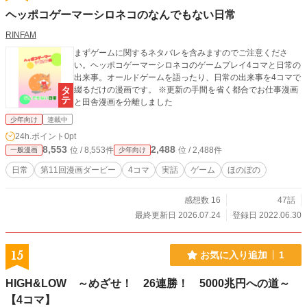
ヘッポコゲーマーシロネコのなんでもない日常
RINFAM
まずゲームに関するネタバレを含みますのでご注意くださ
い。ヘッポコゲーマーシロネコのゲームプレイ4コマと日常の
出来事。オールドゲームを語ったり、日常の出来事を4コマで
綴るだけの漫画です。 ※更新の手間を省く都合でお仕事漫画
と田舎漫画を分離しました
少年向け
連載中
24h.ポイント
0pt
8,553
2,488
位 / 8,553件
位 / 2,488件
一般漫画
少年向け
日常
第11回漫画ダービー
4コマ
実話
ゲーム
ほのぼの
感想数 16
47話
最終更新日 2026.07.24
登録日 2022.06.30
15
お気に入り追加
1
HIGH&LOW ～めざせ！ 26連勝！ 5000兆円への道～
【4コマ】