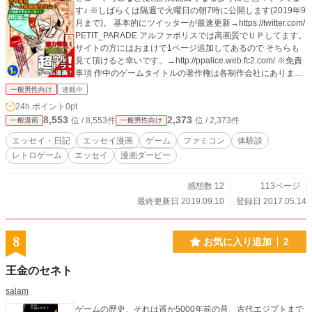
す♪ ※しばらくは隔週で火曜日の朝7時に公開します(2019年9
月まで)。 基本的にツイッターが最速更新→https://twitter.com/
PETIT_PARADE アルファポリスでは高画質でＵＰしてます。
サイトの方にはおまけで1ページ追加してあるので そちらも
見て頂けると幸いです。→http://ppalice.web.fc2.com/ ※免責
事項 作中のゲームタイトルの著作権は各制作会社にありま
す。 当方、侵害する意思はありませんが、万が一問題があっ
一般男性向け
連載中
た場合は削除などの対応を致します。
24h.ポイント
0pt
8,553
2,373
位 / 8,553件
位 / 2,373件
一般漫画
一般男性向け
エッセイ・日記
エッセイ漫画
ゲーム
ファミコン
体験談
レトロゲーム
エッセイ
漫画ダービー
感想数 12
113ページ
最終更新日 2019.09.10
登録日 2017.05.14
8
お気に入り追加
2
王金のセネト
salam
ゲームの歴史、それは遥か5000年前の昔、古代エジプトまで