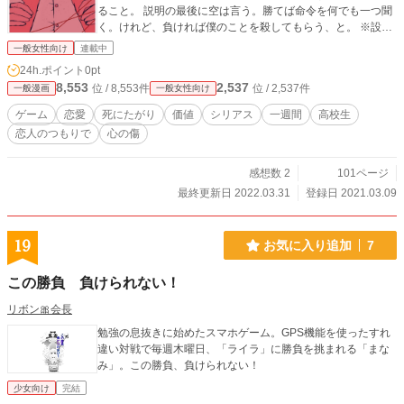
ること。 説明の最後に空は言う。勝てば命令を何でも一つ聞
く。けれど、負ければ僕のことを殺してもらう、と。 ※設定
と冒頭&ラストは重めですが、真ん中が少女漫画みたいになり
一般女性向け
連載中
そうです…σ^_^;
24h.ポイント
0pt
8,553
2,537
位 / 8,553件
位 / 2,537件
一般漫画
一般女性向け
ゲーム
恋愛
死にたがり
価値
シリアス
一週間
高校生
恋人のつもりで
心の傷
感想数 2
101ページ
最終更新日 2022.03.31
登録日 2021.03.09
19
お気に入り追加
7
この勝負 負けられない！
リボン🎀会長
勉強の息抜きに始めたスマホゲーム。GPS機能を使ったすれ
違い対戦で毎週木曜日、「ライラ」に勝負を挑まれる「まな
み」。この勝負、負けられない！
少女向け
完結