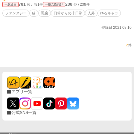
781
238
位 / 781件
位 / 238件
一般漫画
一般女性向け
ファンタジー
猫
悪魔
日常からの非日常
人外
ゆるキャラ
登録日 2021.08.10
2
件
アプリ一覧
公式SNS一覧