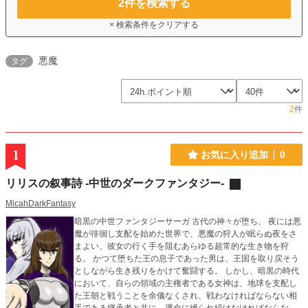
2
件を検索する
× 検索条件をクリアする
悪魔
タグ
2
件
1
お気に入り追加
0
リリスの叙事詩 -中世のダークファンタジー-
MicahDarkFantasy
暗黒の中世ファンタジーサーガ 古代の神々が堕ち、 夜には悪
魔が徘徊し支配を始めた世界で、悪魔の狩人が眠らぬ夜をさ
まよい、彼女の行く手を阻むあらゆる超常的な生き物を狩
る。 かつて堕ちた王の息子であった男は、王国を取り戻そう
としながら生き残りをかけて奮闘する。 しかし、暗黒の時代
において、自らの領域の主権者である女神は、地球を支配し
た王朝と戦うことを余儀なくされ、戦わなければならない相