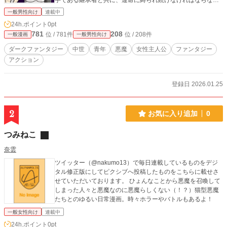
手である継承者と共に、運命に縛られ続けなければならな
い。 サガ・オブ・リリス -中世ダークファンタジー- は、女神
一般男性向け
連載中
だけでなく、その運命を受け入れ、逃れられない道を歩まざ
24h.ポイント
0pt
るを得ない家族のサーガでもある。
781
208
位 / 781件
位 / 208件
一般漫画
一般男性向け
ダークファンタジー
中世
青年
悪魔
女性主人公
ファンタジー
アクション
登録日 2026.01.25
2
お気に入り追加
0
つみねこ
奈雲
ツイッター（@nakumo13）で毎日連載しているものをデジ
タル修正版にしてピクシブへ投稿したものをこちらに載せさ
せていただいております。 ひょんなことから悪魔を召喚して
しまった人々と悪魔なのに悪魔らしくない（！？）猫型悪魔
たちとのゆるい日常漫画。時々ホラーやバトルもあるよ！
一般女性向け
連載中
24h.ポイント
0pt