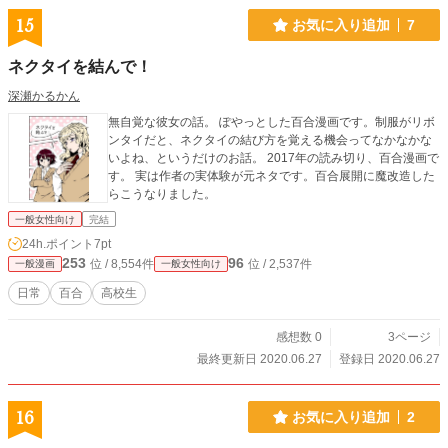
15
お気に入り追加
7
ネクタイを結んで！
深瀬かるかん
無自覚な彼女の話。 ぽやっとした百合漫画です。制服がリボ
ンタイだと、ネクタイの結び方を覚える機会ってなかなかな
いよね、というだけのお話。 2017年の読み切り、百合漫画で
す。 実は作者の実体験が元ネタです。百合展開に魔改造した
らこうなりました。
一般女性向け
完結
24h.ポイント
7pt
253
96
位 / 8,554件
位 / 2,537件
一般漫画
一般女性向け
日常
百合
高校生
感想数 0
3ページ
最終更新日 2020.06.27
登録日 2020.06.27
16
お気に入り追加
2