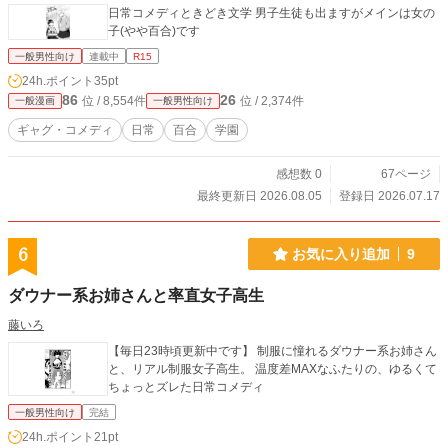
日常コメディときどき文学 男子生徒も出ますがメインは女の
子(やや百合)です
一般男性向け
連載中
R15
24h.ポイント
35pt
86
26
位 / 8,554件
位 / 2,374件
一般漫画
一般男性向け
ギャグ・コメディ
日常
百合
学園
感想数 0
67ページ
最終更新日 2026.08.05
登録日 2026.07.17
6
お気に入り追加
9
ダウナー系お姉さんと率直女子高生
藤いろ
【毎日23時頃更新中です】 制服に憧れるダウナー系お姉さん
と、リアル制服女子高生。 温度差MAXなふたりの、ゆるくて
ちょっとズレた日常コメディ
一般男性向け
完結
24h.ポイント
21pt