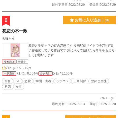
最終更新日 2023.08.29
登録日 2023.08.29
3
お気に入り追加
16
初恋の不一致
大野とう
教師と生徒＋？の百合漫画です 漫画配信サイトで全7巻で電
子書籍化している作品です 気に入って頂けたらそちらもよろ
しくお願いします
少女向け
連載中
24h.ポイント
49pt
71
5
位 / 8,554件
位 / 1,155件
一般漫画
少女向け
百合
GL
恋愛
学園・青春
ラブコメ
三角関係
教師と生徒
初恋
女性
69ページ
最終更新日 2025.09.13
登録日 2025.08.20