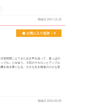
外
登録日 2017.12.15
お気に入り追加
0
る日突然聞こえてきた泣き声を追って、葉っぱの
アップル』と出会う。５匹のマカロンとアップル
危機を知る事になる。小さな生き物達の小さな冒
登録日 2022.02.05