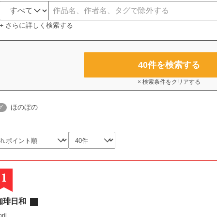
+ さらに詳しく検索する
40
件を検索する
× 検索条件をクリアする
ほのぼの
グ
1
珈琲日和
ril