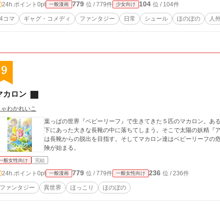
779
104
24h.ポイント
0pt
位 / 779件
位 / 104件
一般漫画
少女向け
4コマ
ギャグ・コメディ
ファンタジー
日常
シュール
ほのぼの
人
9
マカロン
じゃわかれいこ
葉っぱの世界『ベビーリーフ』で生きてきた５匹のマカロン。あ
下にあった大きな長靴の中に落ちてしまう。そこで太陽の妖精『
は長靴からの脱出を目指す。そしてマカロン達はベビーリーフの
険が始まる。
一般女性向け
完結
779
236
24h.ポイント
0pt
位 / 779件
位 / 236件
一般漫画
一般女性向け
ファンタジー
異世界
ほっこり
ほのぼの