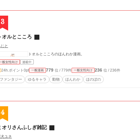
3
トオルとこころ
あじと
トオルとこころのほんわか漫画。
一般女性向け
連載中
779
236
24h.ポイント
0pt
位 / 779件
位 / 236件
一般漫画
一般女性向け
ファンタジー
ゆるキャラ
動物
ほんわか
ほのぼの
4
ミオリさんふしぎ雑記
謡犬ユネ