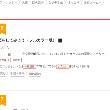
ファンタジー
天使
ほのぼの
女子中学生
ほっこり
漫画ダービー
6
恋をしてみよう（フルカラー版）
キグルミ
少女漫画作品です。ほのぼの穏やかカップルの溺愛ストーリー。
少女向け
連載中
779
104
24h.ポイント
0pt
位 / 779件
位 / 104件
一般漫画
少女向け
恋愛
学園・青春
ほのぼの
7