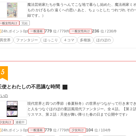
魔法芸術家たちが集うへんてこな地で暮らし始めた、魔法画家ミオ
もの かげるもの 遠くへの思い あと、ちょっとした つれづれ その一粒ずつ、どんなかな？ （2019年辺りのお話 再
録です。）
一般女性向け
完結
779
236
24h.ポイント
0pt
位 / 779件
位 / 236件
一般漫画
一般女性向け
異世界
ファンタジー
ほっこり
４コマ
多種族
ほのぼの
5
天使とわたしの不思議な時間
すいの
現代世界と四つの季節（春夏秋冬）の世界がつながって行き来でき
と人をつなぐほのぼの童話風現代ファンタジー。全４話。【第２話
リスマス、第２話：天使が舞い降りた春の日まで公開中です♪
少女向け
連載中
779
104
24h.ポイント
0pt
位 / 779件
位 / 104件
一般漫画
少女向け