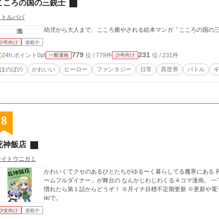
こころの国の三銃士
リトルパパ
幼児から大人まで、こころ癒やされる絵本マンガ「こころの国の
少年向け
連載中
779
231
24h.ポイント
0pt
位 / 779件
位 / 231件
一般漫画
少年向け
ほのぼの
かわいい
ヒーロー
ファンタジー
日常
異世界
バトル
8
死神飯店
サイトウニガミ
かわいくてクセのあるひとたちがゆるーく暮らしてる魔界にある 
ームフルダイナー」が舞台の なんかじわじわくる４コマ漫画。 一丁目編（第９話）から読むのをおすすめします。
慣れたら第１話からどうぞ！ ※月イチ目標不定期更新 ※更新や電子書籍などのおしらせはツイッター@saito_furos
ikiで。
少女向け
連載中