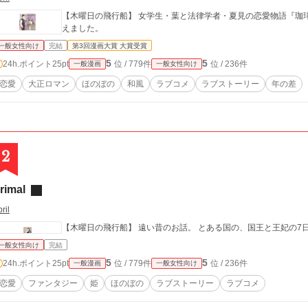
【木曜日の飛行船】 女学生・葉と法律学者・夏見の恋愛物語『珈琲日
えました。
一般女性向け
完結
第3回漫画大賞 大賞受賞
5
5
24h.ポイント
25pt
位 / 779件
位 / 236件
一般漫画
一般女性向け
恋愛
大正ロマン
ほのぼの
和風
ラブコメ
ラブストーリー
年の差
2
rimal
ril
【木曜日の飛行船】 遠い昔のお話。 とある国の、国王と王妃の7日間。
一般女性向け
完結
5
5
24h.ポイント
25pt
位 / 779件
位 / 236件
一般漫画
一般女性向け
恋愛
ファンタジー
姫
ほのぼの
ラブストーリー
ラブコメ