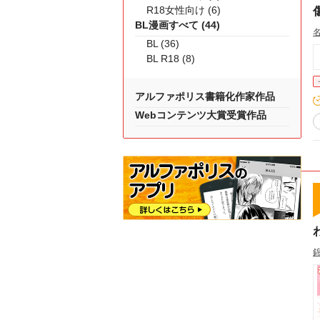
R18女性向け (6)
BL漫画すべて (44)
BL (36)
BL R18 (8)
アルファポリス書籍化作家作品
Webコンテンツ大賞受賞作品