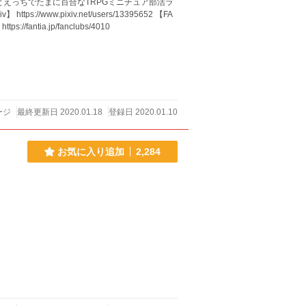
net/fanbox/creator/13395652 【Fantia】 https://fantia.jp/fanclubs/4010
ージ
最終更新日 2020.01.18
登録日 2020.01.10
お気に入り追加
2,284