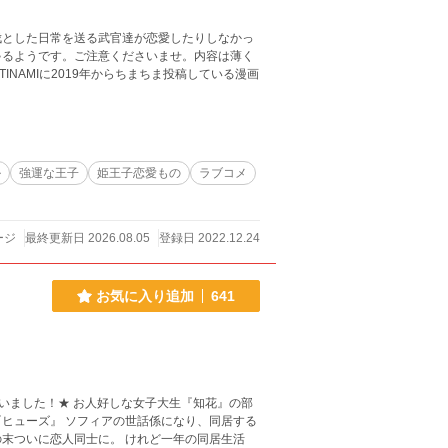
伐とした日常を送る武官達が恋愛したりしなかっ
ゃるようです。ご注意くださいませ。内容は薄く
INAMIに2019年からちまちま投稿している漫画
ル
強運な王子
姫王子恋愛もの
ラブコメ
ージ
最終更新日 2026.08.05
登録日 2022.12.24
お気に入り追加
641
女子大生『知花』の部
ヒューズ』 ソフィアの世話係になり、同居する
末ついに恋人同士に。 けれど一年の同居生活