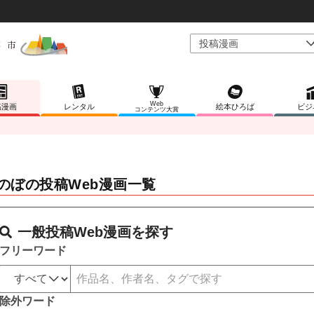
Web
稿漫画
レンタル
絵本ひろば
ビジ
コンテンツ大賞
のぼの投稿Web漫画一覧
一般投稿Web漫画を探す
フリーワード
除外ワード