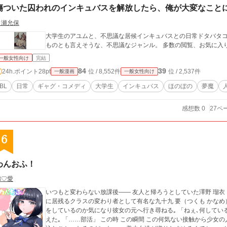
傷ついた囚われのインキュバスを解放したら、俺が大変なこと
名瀬允保
大学生のアユムと、不思議な居候インキュバスとの日常ドタバタコ
ものとも言えそうな、不思議なジャンル。 多数の閲覧、お気に入
一般女性向け
完結
84
39
24h.ポイント
28pt
位 / 8,552件
位 / 2,537件
一般漫画
一般女性向け
BL
日常
ギャグ・コメディ
大学生
インキュバス
ほのぼの
夢魔
感想数 0
27ペ
6
わんおふ！
錦♡愛
いつもと変わらない放課後―― 友人と帰ろうとしていた澤野 瑠衣（さわの るい）の目に止まったのは 一人、教室
に居残るクラスの変わり者として有名な九十九 要（つくも かなめ
をしているのか気になり彼女の元へ行き尋ねる｡ 「ねぇ､何しているの？」 目の前の美少女は少しの間を置きこう答
えた｡ 「……部活」 この時 この瞬間 この何気ない接触から少女の人生は大きく変わり…… そして沼へと足を突っ