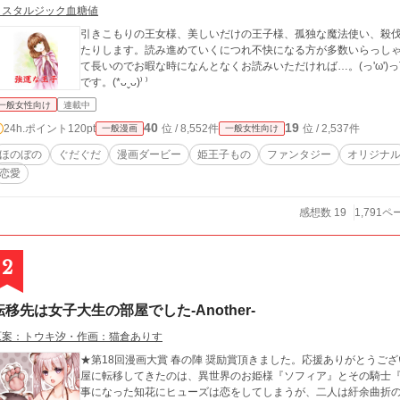
ノスタルジック血糖値
引きこもりの王女様、美しいだけの王子様、孤独な魔法使い、殺
たりします。読み進めていくにつれ不快になる方が多数いらっし
て長いのでお暇な時になんとなくお読みいただければ…。(っ'ω')っT
です。(*ᴗˬᴗ)⁾ ⁾
一般女性向け
連載中
40
19
24h.ポイント
120pt
位 / 8,552件
位 / 2,537件
一般漫画
一般女性向け
ほのぼの
ぐだぐだ
漫画ダービー
姫王子もの
ファンタジー
オリジナ
恋愛
感想数 19
1,791ペ
2
転移先は女子大生の部屋でした‐Another‐
原案：トウキ汐・作画：猫倉ありす
★第18回漫画大賞 春の陣 奨励賞頂きました。応援ありがとうございました！★ お人好しな
屋に転移してきたのは、異世界のお姫様『ソフィア』とその騎士『
事になった知花にヒューズは恋をしてしまうが、二人は紆余曲折の