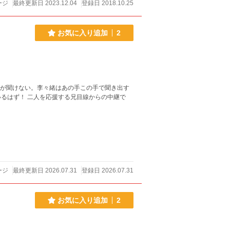
ージ
最終更新日 2023.12.04
登録日 2018.10.25
お気に入り追加
2
言が聞けない。李々緒はあの手この手で聞き出す
るはず！ 二人を応援する兄目線からの中継で
ージ
最終更新日 2026.07.31
登録日 2026.07.31
お気に入り追加
2