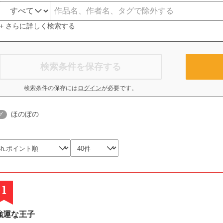
+ さらに詳しく検索する
検索条件を保存する
検索条件の保存には
ログイン
が必要です。
ほのぼの
グ
1
強運な王子