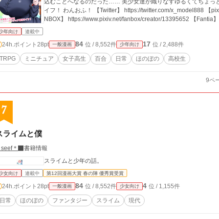
込むことへなるのだった…… 美少女達が織りなすゆるくてちょっとえっちでたまに百合なTRPGミニチュア部活ラ
イフ！ わんおふ！ 【Twitter】 https://twitter.com/x_model888 【pixiv】 https://www.pixiv.net/users/13395652 【FA
NBOX】 https://www.pixiv.
少年向け
連載中
84
17
24h.ポイント
28pt
位 / 8,552件
位 / 2,488件
一般漫画
少年向け
TRPG
ミニチュア
女子高生
百合
日常
ほのぼの
高校生
9ペ
7
スライムと僕
seef＊
書籍情報
スライムと少年の話。
少女向け
連載中
第12回漫画大賞 春の陣 優秀賞受賞
84
4
24h.ポイント
28pt
位 / 8,552件
位 / 1,155件
一般漫画
少女向け
日常
ほのぼの
ファンタジー
スライム
現代