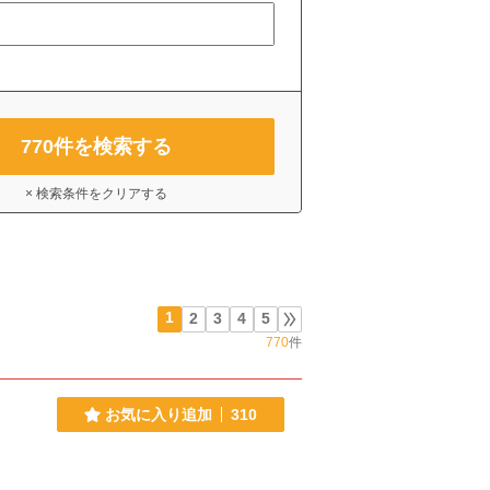
770
件を検索する
× 検索条件をクリアする
1
2
3
4
5
770
件
お気に入り追加
310