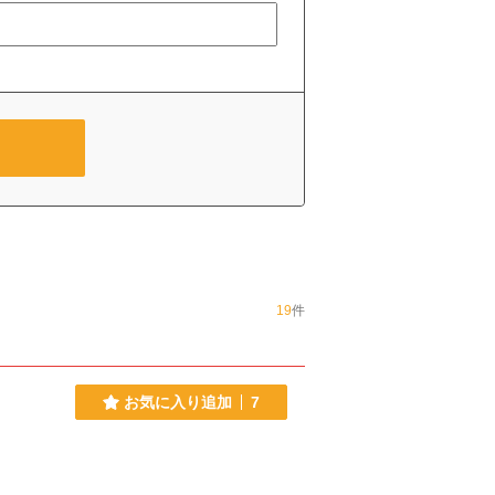
19
件
お気に入り追加
7