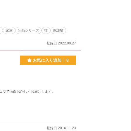
ノ
家族
記録シリーズ
猫
保護猫
登録日 2022.09.27
お気に入り追加
8
コマで面白おかしくお届けします。
登録日 2016.11.23