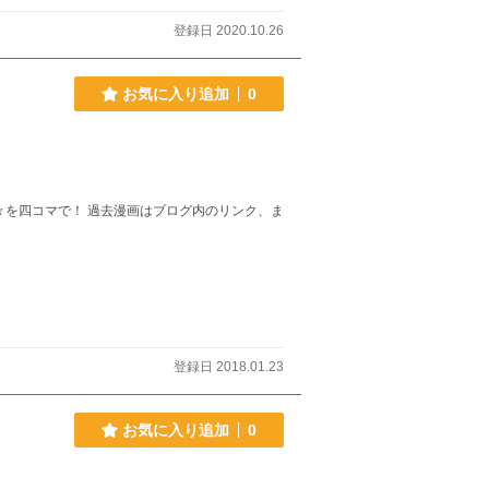
登録日 2020.10.26
お気に入り追加
0
々を四コマで！ 過去漫画はブログ内のリンク、ま
登録日 2018.01.23
お気に入り追加
0