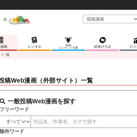
Web
稿漫画
レンタル
絵本ひろば
ビジ
コンテンツ大賞
>
猫
投稿Web漫画（外部サイト）一覧
一般投稿Web漫画を探す
フリーワード
除外ワード