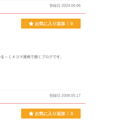
登録日 2024.06.06
お気に入り追加
0
ゆる～く４コマ漫画で描くブログです。
登録日 2008.05.17
お気に入り追加
3