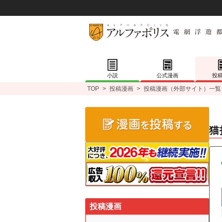
小説
公式漫画
投
TOP
>
投稿漫画
>
投稿漫画（外部サイト）一覧
猫
投稿漫画