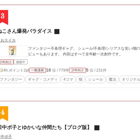
3
ねこさん爆発パラダイス
しおスイカ
ファンタジー不条理ギャグ。 シュール/不条理/シリアスな笑い/猫
ビューもあります。 内容はすべて全年齢一次創作です。
少年向け
連載中
18
5
24h.ポイント
2pt
位 / 779件
位 / 231件
一般漫画
少年向け
ファンタジー
ギャグ・コメディ
4コマ
猫
シュール
魔法
オリジナ
4
田中ポ子とゆかいな仲間たち【ブログ版】
田中ポ子