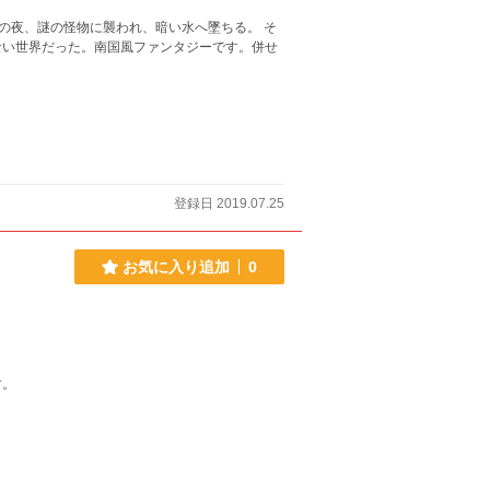
)の夜、謎の怪物に襲われ、暗い水へ墜ちる。 そ
ない世界だった。南国風ファンタジーです。併せ
登録日 2019.07.25
お気に入り追加
0
す。