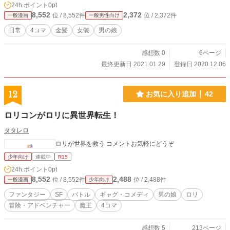
24h.ポイント
0pt
8,552
2,372
位 / 8,552件
位 / 2,372件
一般漫画
一般男性向け
日常
4コマ
金髪
女装
男の娘
感想数 0
6ページ
最終更新日 2021.01.29
登録日 2020.12.06
12
お気に入り追加
42
ロリコンがロリに異世界転生！
タタレロ
ロリが世界を救う コメントお気軽にどうぞ
少年向け
連載中
R15
24h.ポイント
0pt
8,552
2,488
位 / 8,552件
位 / 2,488件
一般漫画
少年向け
ファンタジー
SF
バトル
ギャグ・コメディ
男の娘
ロリ
冒険・アドベンチャー
魔王
4コマ
感想数 5
213ページ