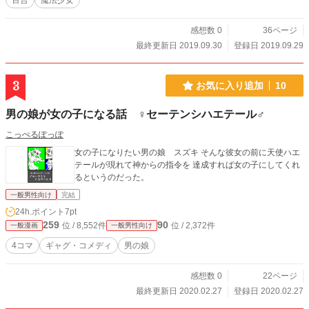
百合
魔法少女
感想数 0
36ページ
最終更新日 2019.09.30
登録日 2019.09.29
3
お気に入り追加
10
男の娘が女の子になる話 ♀セーテンシハエテール♂
こっぺるぽっぽ
女の子になりたい男の娘 スズキ そんな彼女の前に天使ハエ
テールが現れて神からの指令を 達成すれば女の子にしてくれ
るというのだった。
一般男性向け
完結
24h.ポイント
7pt
259
90
位 / 8,552件
位 / 2,372件
一般漫画
一般男性向け
4コマ
ギャグ・コメディ
男の娘
感想数 0
22ページ
最終更新日 2020.02.27
登録日 2020.02.27