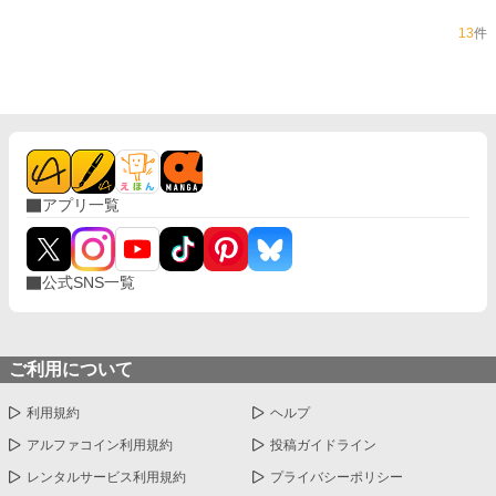
13
件
アプリ一覧
公式SNS一覧
ご利用について
利用規約
ヘルプ
アルファコイン利用規約
投稿ガイドライン
レンタルサービス利用規約
プライバシーポリシー