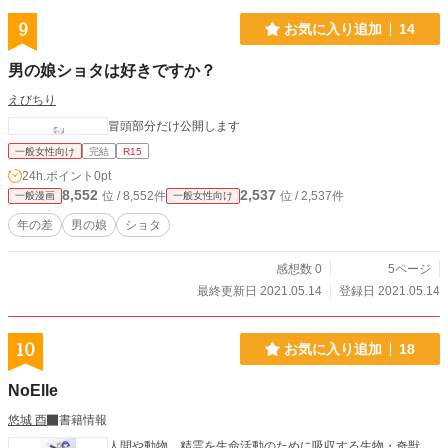
9
お気に入り追加
14
男の娘ショタは好きですか？
えびちり
冒頭部分だけ公開します
一般女性向け
完結
R15
24h.ポイント
0pt
8,552
2,537
位 / 8,552件
位 / 2,537件
一般漫画
一般女性向け
年の差
男の娘
ショタ
感想数 0
5ページ
最終更新日 2021.05.14
登録日 2021.05.14
10
お気に入り追加
18
NoElle
悠城 酉
書籍情報
人間や動物、精霊を生命活動のために吸収する生物・奇獣。