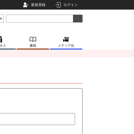
新規登録
ログイン
ネス
書籍
メディア化