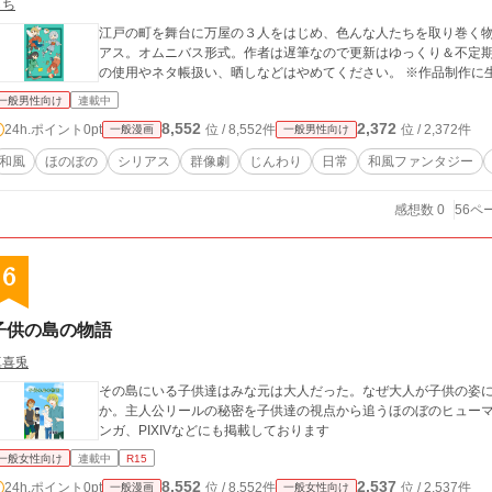
もち
江戸の町を舞台に万屋の３人をはじめ、色んな人たちを取り巻く
アス。オムニバス形式。作者は遅筆なので更新はゆっくり＆不定期
の使用やネタ帳扱い、晒しなどはやめてください。 ※作品制作に
一般男性向け
連載中
8,552
2,372
24h.ポイント
0pt
位 / 8,552件
位 / 2,372件
一般漫画
一般男性向け
和風
ほのぼの
シリアス
群像劇
じんわり
日常
和風ファンタジー
感想数 0
56ペ
6
子供の島の物語
真喜兎
その島にいる子供達はみな元は大人だった。なぜ大人が子供の姿
か。主人公リールの秘密を子供達の視点から追うほのぼのヒューマンドラマファンタジー
ンガ、PIXIVなどにも掲載しております
一般女性向け
連載中
R15
8,552
2,537
24h.ポイント
0pt
位 / 8,552件
位 / 2,537件
一般漫画
一般女性向け