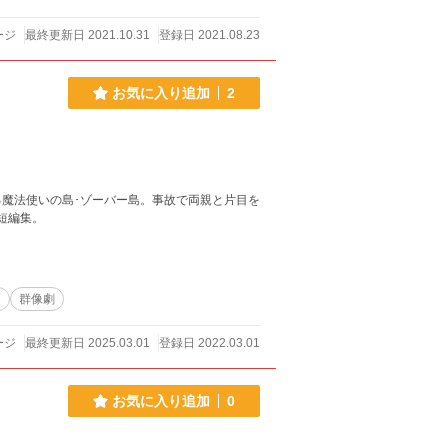
している連載作品を自分の手で漫画にしておりま
ージ
最終更新日 2021.10.31
登録日 2021.08.23
。 ※次回更新日予定→不明
お気に入り追加
2
魔法使いの島･ゾーバー島。事故で両親と片目を
短編集。
マ
群像劇
ージ
最終更新日 2025.03.01
登録日 2022.03.01
お気に入り追加
0