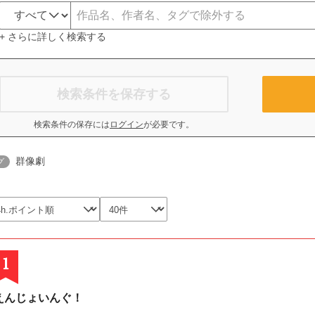
+ さらに詳しく検索する
検索条件を保存する
検索条件の保存には
ログイン
が必要です。
群像劇
グ
1
えんじょいんぐ！