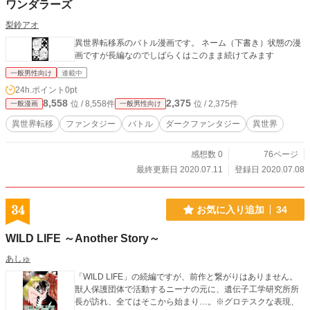
ワンダラーズ
梨鈴アオ
異世界転移系のバトル漫画です。 ネーム（下書き）状態の漫
画ですが長編なのでしばらくはこのまま続けてみます
一般男性向け
連載中
24h.ポイント
0pt
8,558
2,375
位 / 8,558件
位 / 2,375件
一般漫画
一般男性向け
異世界転移
ファンタジー
バトル
ダークファンタジー
異世界
感想数 0
76ページ
最終更新日 2020.07.11
登録日 2020.07.08
34
お気に入り追加
34
WILD LIFE ～Another Story～
あしゅ
「WILD LIFE」の続編ですが、前作と繋がりはありません。
獣人保護団体で活動するニーナの元に、遺伝子工学研究所所
長が訪れ、全てはそこから始まり…。※グロテスクな表現、