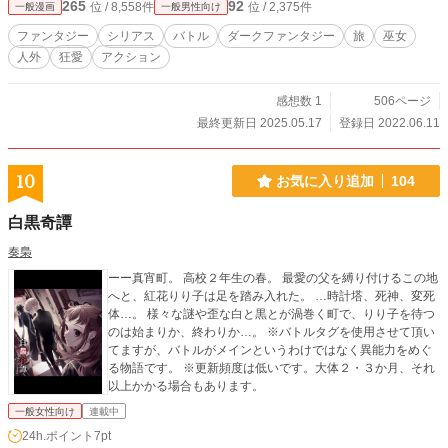
265
92
位 / 8,558件
位 / 2,375件
一般漫画
一般男性向け
ファンタジー
シリアス
バトル
ダークファンタジー
旅
巫女
人外
狂愛
アクション
感想数 1
506ページ
最終更新日 2025.05.17
登録日 2022.06.11
10
お気に入り追加
104
白黒奇譚
奏梟
ーー真宵町。 高校２年生の春。 最愛の父を縛り付けるこの地
へと、紅花りり子は足を踏み入れた。 …時計塔、死神、変死
体…。 様々な謎や歪な白と黒とが渦巻く町で、りり子を待つ
のは始まりか、終わりか…。 ※バトルタグを使用させて頂い
てますが、バトルがメインというわけではなく異能力をめぐ
る物語です。 ※更新頻度は低いです。大体２・３か月、それ
以上かかる場合もあります。
一般女性向け
連載中
24h.ポイント
7pt