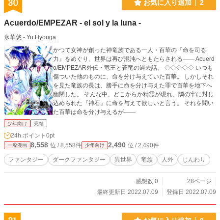
30
お気に入り追加
2
Acuerdo/EMPEZAR - el sol y la luna -
氷華悠 - Yu Hyouga
かつて女神が創った神竜族である一人・百華の『命を司る
力』をめぐり、世界は再び混沌へともたらされる―― Acuerd
o/EMPEZAR外伝・竜王と蒼竜の過去話。 ◇◇◇◇◇ いつも
傷ついた他のものに、命を分け与えていた百華。 しかしそれ
を見た竜族の長は、勝手に命を分け与えた罪で百華を地下へ
幽閉した。 そんな中、どこからか精霊が現れ、隣の牢に封じ
込められた『神石』に命を与えて欲しいと言う。 それを聞い
た百華は命を分け与えるが――
少年向け
完結
24h.ポイント
0pt
8,558
2,490
位 / 8,558件
位 / 2,490件
一般漫画
少年向け
ファンタジー
ダークファンタジー
異世界
竜族
人外
じんわり
感想数 0
28ページ
最終更新日 2022.07.09
登録日 2022.07.09