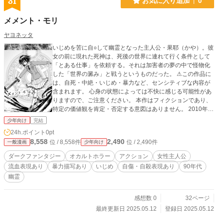
31
お気に入り追加
0
メメント・モリ
ヤヨネッタ
いじめを苦に自○して幽霊となった主人公・果耶（かや）。彼
女の前に現れた死神は、死後の世界に連れて行く条件として
「とある仕事」を依頼する。それは加害者の夢の中で怪物化
した「世界の澱み」と戦うというものだった。 ⚠この作品に
は、自死・中絶・いじめ・暴力など、センシティブな内容が
含まれます。 心身の状態によっては不快に感じる可能性があ
りますので、ご注意ください。 本作はフィクションであり、
特定の価値観を肯定・否定する意図はありません。 2010年5
月4日発行のサークル髑髏倶楽部さんによる合同誌「髑髏倶楽
少年向け
完結
部創作誌009/連創02」に寄稿した原稿を加筆修正したもので
24h.ポイント
0pt
す。
8,558
2,490
位 / 8,558件
位 / 2,490件
一般漫画
少年向け
ダークファンタジー
オカルトホラー
アクション
女性主人公
流血表現あり
暴力描写あり
いじめ
自傷・自殺表現あり
90年代
幽霊
感想数 0
32ページ
最終更新日 2025.05.12
登録日 2025.05.12