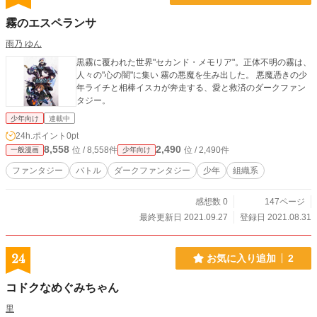
霧のエスペランサ
雨乃 ゆん
黒霧に覆われた世界"セカンド・メモリア"。正体不明の霧は、
人々の"心の闇"に集い 霧の悪魔を生み出した。 悪魔憑きの少
年ライチと相棒イスカが奔走する、愛と救済のダークファン
タジー。
少年向け
連載中
24h.ポイント
0pt
8,558
2,490
位 / 8,558件
位 / 2,490件
一般漫画
少年向け
ファンタジー
バトル
ダークファンタジー
少年
組織系
感想数 0
147ページ
最終更新日 2021.09.27
登録日 2021.08.31
24
お気に入り追加
2
コドクなめぐみちゃん
里