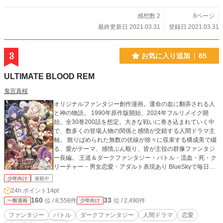
感想数 2
8ページ
最終更新日 2021.03.31
登録日 2021.03.31
3
お気に入り追加
85
ULTIMATE BLOOD REM
鬼宮真桜
オリジナルファンタジー創作漫画。運命の血に翻弄される人
と神の物語。 1990年原作版開始、2024年フルリメイク開
始。全30巻200話を想定。大きな戦いに巻き込まれていく中
で、数多くの登場人物の関係と感情が交錯する人間ドラマ主
軸。 散りばめられた無数の伏線が徐々に収束する構成美で綴
る、愛がテーマ、感情ぶん殴り、皆が主役の群像ファンタジ
ー長編。 王道＆ダークファンタジー・バトル・流血・死・ク
リーチャー・男女恋愛・アダルト表現あり BlueSkyで毎日情
報進捗投稿 https://bsky.app/profile/ulblood.com 【ULTIMAT
少年向け
連載中
E BLOOD REM】第1・2巻 BOOTHにて販売中 https://maruh
24h.ポイント
14pt
i-ulblood.booth.pm/ 各種情報公式サイト → https://ulblood.
160
33
位 / 8,558件
位 / 2,490件
一般漫画
少年向け
com/
ファンタジー
バトル
ダークファンタジー
人間ドラマ
恋愛