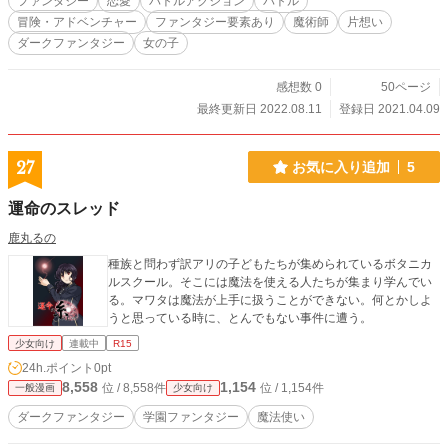
ファンタジー
恋愛
バトルアクション
バトル
冒険・アドベンチャー
ファンタジー要素あり
魔術師
片想い
ダークファンタジー
女の子
感想数 0
50ページ
最終更新日 2022.08.11
登録日 2021.04.09
27
お気に入り追加
5
運命のスレッド
鹿丸るの
種族と問わず訳アリの子どもたちが集められているボタニカ
ルスクール。そこには魔法を使える人たちが集まり学んでい
る。マワタは魔法が上手に扱うことができない。何とかしよ
うと思っている時に、とんでもない事件に遭う。
少女向け
連載中
R15
24h.ポイント
0pt
8,558
1,154
位 / 8,558件
位 / 1,154件
一般漫画
少女向け
ダークファンタジー
学園ファンタジー
魔法使い