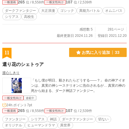
265
107
位 / 8,558件
位 / 2,539件
一般漫画
一般女性向け
ダークファンタジー
大正浪漫
ゴシック
異能力バトル
オムニバス
シリアス
高校生
感想数 5
281ページ
最終更新日 2024.11.26
登録日 2021.12.20
11
お気に入り追加
33
還り花のシェトゥア
渡心しきり
「もし僕が明日、殺されたらどうする――？」 命の神アイオ
ンは、真実の神シーステリオンに告白されるが… 真実の神の
死から始まる、ダーク神話ファンタジー。
一般女性向け
連載中
24h.ポイント
7pt
265
107
位 / 8,558件
位 / 2,539件
一般漫画
一般女性向け
ファンタジー
シリアス
神話
ダークファンタジー
切ない
オリジナル
ヒューマンドラマ
異世界