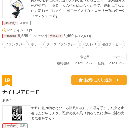
死神の仕事は死期の近い人間の魂を狩ることー… 成績優秀の
死神少年が、ある一人の少女に出会った事で、運命はこんな
にも変わってしまう… 厨二テイストなミステリー系のダーク
ファンタジーです
少年向け
連載中
24h.ポイント
0pt
8,558
2,490
位 / 8,558件
位 / 2,490件
一般漫画
少年向け
ファンタジー
ホラー
ダークファンタジー
じんわり
漫画ダービー
感想数 1
119ページ
最終更新日 2024.12.29
登録日 2023.04.28
19
お気に入り追加
0
ナイトメアロード
あみた
新月に化け物がはびこる怪異の夜に、武器を手にした女と出
会った少年カナタ。悪夢の夜を乗り切るために少年は謎の女
と取引をする－
少年向け
完結