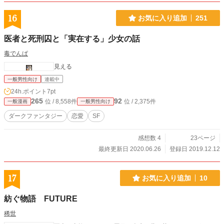
16
お気に入り追加
251
医者と死刑囚と「実在する」少女の話
毒でんぱ
見える
一般男性向け
連載中
24h.ポイント
7pt
265
92
位 / 8,558件
位 / 2,375件
一般漫画
一般男性向け
ダークファンタジー
恋愛
SF
感想数 4
23ページ
最終更新日 2020.06.26
登録日 2019.12.12
17
お気に入り追加
10
紡ぐ物語 FUTURE
稀世