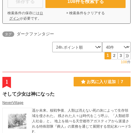
保存する
108
件を検索する
検索条件の保存には
ロ
× 検索条件をクリアする
グイン
が必要です。
ダークファンタジー
タグ
1
2
3
108
件
1
お気に入り追加
7
そして少女は神になった
NeverVillage
遥か未来。核戦争後、人類は消えない死の灰によって生存領
域を侵された。 残された人々は時代をこう呼ぶ。「人類総罪
人社会」と。 地上を統べる天空都市アガスティアから派遣さ
れる特殊部隊『葬人』の業務を通じて展開する世紀末ハードS
F。