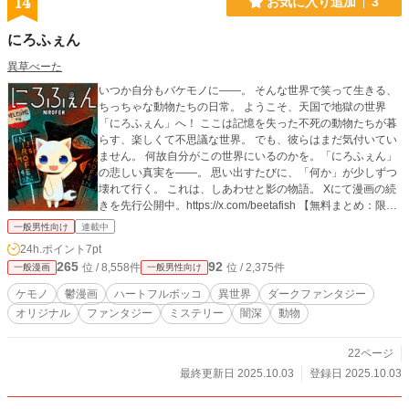
14
お気に入り追加
3
にろふぇん
異草べーた
いつか自分もバケモノに――。 そんな世界で笑って生きる、
ちっちゃな動物たちの日常。 ようこそ、天国で地獄の世界
「にろふぇん」へ！ ここは記憶を失った不死の動物たちが暮
らす、楽しくて不思議な世界。 でも、彼らはまだ気付いてい
ません。 何故自分がこの世界にいるのかを。「にろふぇん」
の悲しい真実を――。 思い出すたびに、「何か」が少しずつ
壊れて行く。 これは、しあわせと影の物語。 Xにて漫画の続
きを先行公開中。https://x.com/beetafish 【無料まとめ：限定
描き下ろし有】 https://www.amazon.co.jp/stores/author/B0D
一般男性向け
連載中
MNWCJZT
24h.ポイント
7pt
265
92
位 / 8,558件
位 / 2,375件
一般漫画
一般男性向け
ケモノ
鬱漫画
ハートフルボッコ
異世界
ダークファンタジー
オリジナル
ファンタジー
ミステリー
闇深
動物
22ページ
最終更新日 2025.10.03
登録日 2025.10.03