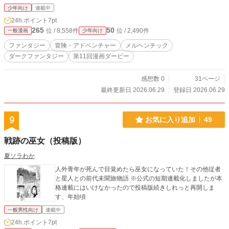
少年向け
連載中
24h.ポイント
7pt
265
50
位 / 8,558件
位 / 2,490件
一般漫画
少年向け
ファンタジー
冒険・アドベンチャー
メルヘンチック
ダークファンタジー
第11回漫画ダービー
感想数 0
31ページ
最終更新日 2026.06.29
登録日 2026.06.29
9
お気に入り追加
49
戦跡の巫女（投稿版）
夏ソラわか
人外青年が死んで目覚めたら巫女になっていた！その他従者
と星人との前代未聞旅物語 ※公式の短期連載化しましたが本
格連載にはいけなかったので投稿版続きしれっと再開しま
す、年始頃
一般男性向け
連載中
24h.ポイント
7pt