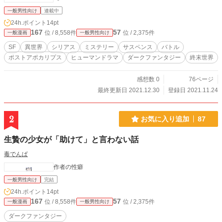
一般男性向け
連載中
24h.ポイント
14pt
167
57
位 / 8,558件
位 / 2,375件
一般漫画
一般男性向け
SF
異世界
シリアス
ミステリー
サスペンス
バトル
ポストアポカリプス
ヒューマンドラマ
ダークファンタジー
終末世界
感想数 0
76ページ
最終更新日 2021.12.30
登録日 2021.11.24
2
お気に入り追加
87
生贄の少女が「助けて」と言わない話
毒でんぱ
作者の性癖
一般男性向け
完結
24h.ポイント
14pt
167
57
位 / 8,558件
位 / 2,375件
一般漫画
一般男性向け
ダークファンタジー