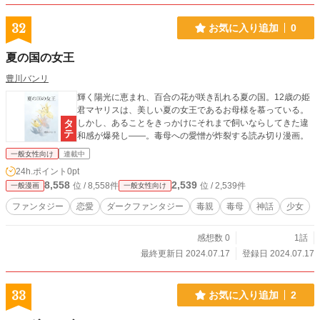
32
お気に入り追加
0
夏の国の女王
豊川バンリ
輝く陽光に恵まれ、百合の花が咲き乱れる夏の国。12歳の姫
君マヤリスは、美しい夏の女王であるお母様を慕っている。
しかし、あることをきっかけにそれまで飼いならしてきた違
和感が爆発し——。毒母への愛憎が炸裂する読み切り漫画。
一般女性向け
連載中
24h.ポイント
0pt
8,558
2,539
位 / 8,558件
位 / 2,539件
一般漫画
一般女性向け
ファンタジー
恋愛
ダークファンタジー
毒親
毒母
神話
少女
感想数 0
1話
最終更新日 2024.07.17
登録日 2024.07.17
33
お気に入り追加
2