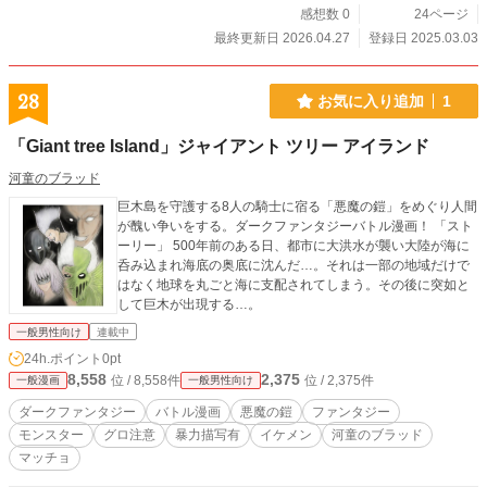
感想数 0
24ページ
最終更新日 2026.04.27
登録日 2025.03.03
28
お気に入り追加
1
「Giant tree Island」ジャイアント ツリー アイランド
河童のブラッド
巨木島を守護する8人の騎士に宿る「悪魔の鎧」をめぐり人間
が醜い争いをする。ダークファンタジーバトル漫画！ 「スト
ーリー」 500年前のある日、都市に大洪水が襲い大陸が海に
呑み込まれ海底の奥底に沈んだ…。それは一部の地域だけで
はなく地球を丸ごと海に支配されてしまう。その後に突如と
して巨木が出現する…。
一般男性向け
連載中
24h.ポイント
0pt
8,558
2,375
位 / 8,558件
位 / 2,375件
一般漫画
一般男性向け
ダークファンタジー
バトル漫画
悪魔の鎧
ファンタジー
モンスター
グロ注意
暴力描写有
イケメン
河童のブラッド
マッチョ