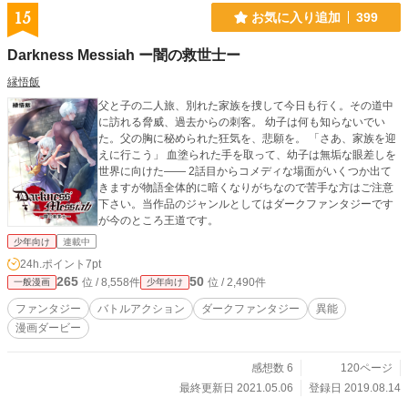
15
お気に入り追加
399
Darkness Messiah ー闇の救世士ー
縁悟飯
父と子の二人旅、別れた家族を捜して今日も行く。その道中
に訪れる脅威、過去からの刺客。 幼子は何も知らないでい
た。父の胸に秘められた狂気を、悲願を。 「さあ、家族を迎
えに行こう」 血塗られた手を取って、幼子は無垢な眼差しを
世界に向けた—— 2話目からコメディな場面がいくつか出て
きますが物語全体的に暗くなりがちなので苦手な方はご注意
下さい。当作品のジャンルとしてはダークファンタジーです
が今のところ王道です。
少年向け
連載中
24h.ポイント
7pt
265
50
位 / 8,558件
位 / 2,490件
一般漫画
少年向け
ファンタジー
バトルアクション
ダークファンタジー
異能
漫画ダービー
感想数 6
120ページ
最終更新日 2021.05.06
登録日 2019.08.14