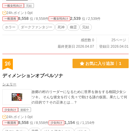
一般女性向け
完結
24h.ポイント
0pt
8,558
2,539
位 / 8,558件
位 / 2,539件
一般漫画
一般女性向け
ホラー
ダークファンタジー
死神
幽霊
完結
感想数 0
25ページ
最終更新日 2026.04.07
登録日 2026.04.01
26
お気に入り追加
1
ディメンションオブペルソナ
シェリー
故郷の村のリーダーになるために世界を旅をする格闘少女シ
ツキ。 そんな彼女を行く先々で助ける謎の仮面。果たして何
の目的で？その正体とは…？
少女向け
連載中
24h.ポイント
0pt
8,558
1,154
位 / 8,558件
位 / 1,154件
一般漫画
少女向け