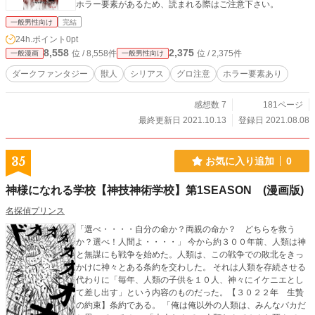
ホラー要素があるため、読まれる際はご注意下さい。
一般男性向け
完結
24h.ポイント
0pt
8,558
2,375
位 / 8,558件
位 / 2,375件
一般漫画
一般男性向け
ダークファンタジー
獣人
シリアス
グロ注意
ホラー要素あり
感想数 7
181ページ
最終更新日 2021.10.13
登録日 2021.08.08
35
お気に入り追加
0
神様になれる学校【神技神術学校】第1SEASON (漫画版)
名探偵プリンス
「選べ・・・・自分の命か？両親の命か？ どちらを救う
か？選べ！人間よ・・・・」 今から約３００年前、人類は神
と無謀にも戦争を始めた。人類は、この戦争での敗北をきっ
かけに神々とある条約を交わした。 それは人類を存続させる
代わりに「毎年、人類の子供を１０人、神々にイケニエとし
て差し出す」という内容のものだった。【３０２２年 生贄
の約束】条約である。 「俺は俺以外の人類は、みんなバカだ