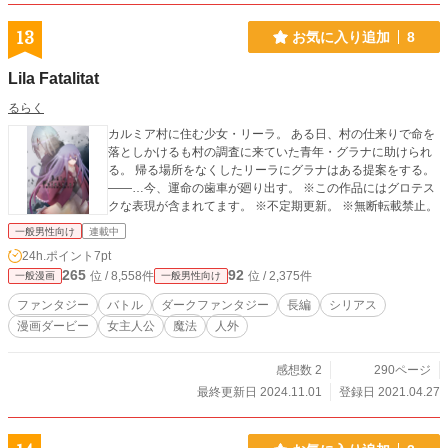
13
お気に入り追加
8
Lila Fatalitat
るらく
カルミア村に住む少女・リーラ。 ある日、村の仕来りで命を
落としかけるも村の調査に来ていた青年・グラナに助けられ
る。 帰る場所をなくしたリーラにグラナはある提案をする。
――…今、運命の歯車が廻り出す。 ※この作品にはグロテス
クな表現が含まれてます。 ※不定期更新。 ※無断転載禁止。
一般男性向け
連載中
24h.ポイント
7pt
265
92
位 / 8,558件
位 / 2,375件
一般漫画
一般男性向け
ファンタジー
バトル
ダークファンタジー
長編
シリアス
漫画ダービー
女主人公
魔法
人外
感想数 2
290ページ
最終更新日 2024.11.01
登録日 2021.04.27