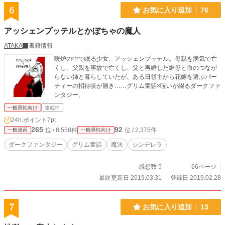
6
お気に入り追加
76
アッシェンプッテルとかぼちゃの魔人
ATAKA
書籍情報
暖炉の中で眠る少女、アッシェンプッテル。母親を病気で亡
くし、父親を事故で亡くし、父と再婚した継母と血のつなが
らない姉と暮らしていたが、ある日領主から花嫁を選ぶパー
ティーの招待状が届き……グリム童話×呪いが綴るダークファ
ンタジー。
一般男性向け
連載中
24h.ポイント
7pt
265
92
位 / 8,558件
位 / 2,375件
一般漫画
一般男性向け
ダークファンタジー
グリム童話
魔法
シンデレラ
感想数 5
66ページ
最終更新日 2019.03.31
登録日 2019.02.28
7
お気に入り追加
13