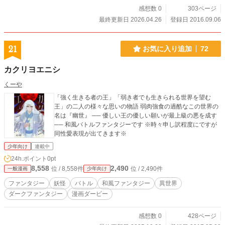
感想数 0
303ページ
最終更新日 2026.04.26
登録日 2016.09.06
21
お気に入り追加
72
カクリヨエニシ
くーや
「強く生きる者の王」「弱き者でも生きられる世界を望む
王」の二人の様々な思いの物語 弱肉強食の過酷なこの世界の
名は『幽世』 ── 優しい王の優しい願いが最上級の悪を成す
── 和風バトルファンタジーです ※時々申し訳程度にですが
同性愛表現が出てきます※
少年向け
連載中
24h.ポイント
0pt
8,558
2,490
位 / 8,558件
位 / 2,490件
一般漫画
少年向け
ファンタジー
妖怪
バトル
和風ファンタジー
異世界
ダークファンタジー
漫画ダービー
感想数 0
428ページ