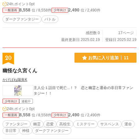
24h.ポイント
0pt
8,558
2,490
位 / 8,558件
位 / 2,490件
一般漫画
少年向け
ダークファンタジー
バトル
感想数 0
17ページ
最終更新日 2025.02.19
登録日 2025.02.19
20
お気に入り追加
11
幽怪な久宮くん
かげばね陽朱K
主人公１話目で死亡...！？ 恋と幽霊と運命の非日常ファン
タジー！！
少年向け
連載中
24h.ポイント
0pt
8,558
2,490
位 / 8,558件
位 / 2,490件
一般漫画
少年向け
ファンタジー
幽霊
恋愛
高校生
ミステリー
サスペンス
運命
非日常
神様
ダークファンタジー