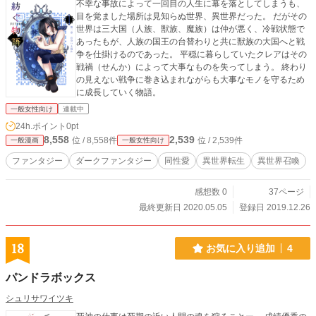
不幸な事故によって一回目の人生に幕を落としてしまうも、
目を覚ました場所は見知らぬ世界、異世界だった。 だがその
世界は三大国（人族、獣族、魔族）は仲が悪く、冷戦状態で
あったもが、人族の国王の台替わりと共に獣族の大国へと戦
争を仕掛けるのであった。 平穏に暮らしていたクレアはその
戦禍（せんか）によって大事なものを失ってしまう。 終わり
の見えない戦争に巻き込まれながらも大事なモノを守るため
に成長していく物語。
一般女性向け
連載中
24h.ポイント
0pt
8,558
2,539
位 / 8,558件
位 / 2,539件
一般漫画
一般女性向け
ファンタジー
ダークファンタジー
同性愛
異世界転生
異世界召喚
感想数 0
37ページ
最終更新日 2020.05.05
登録日 2019.12.26
18
お気に入り追加
4
パンドラボックス
シュリサワイツキ