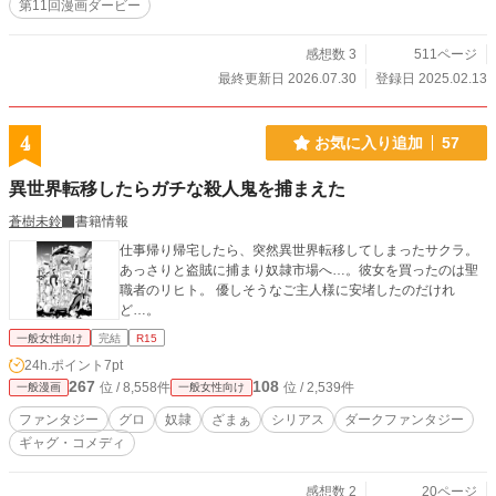
第11回漫画ダービー
感想数 3
511ページ
最終更新日 2026.07.30
登録日 2025.02.13
4
お気に入り追加
57
異世界転移したらガチな殺人鬼を捕まえた
蒼樹未鈴
書籍情報
仕事帰り帰宅したら、突然異世界転移してしまったサクラ。
あっさりと盗賊に捕まり奴隷市場へ…。彼女を買ったのは聖
職者のリヒト。 優しそうなご主人様に安堵したのだけれ
ど…。
一般女性向け
完結
R15
24h.ポイント
7pt
267
108
位 / 8,558件
位 / 2,539件
一般漫画
一般女性向け
ファンタジー
グロ
奴隷
ざまぁ
シリアス
ダークファンタジー
ギャグ・コメディ
感想数 2
20ページ