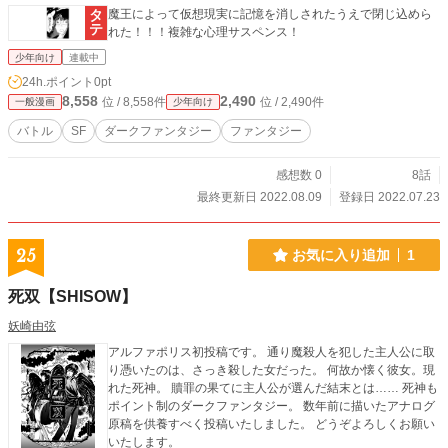
魔王によって仮想現実に記憶を消しされたうえで閉じ込めら
れた！！！複雑な心理サスペンス！
少年向け
連載中
24h.ポイント
0pt
8,558
2,490
位 / 8,558件
位 / 2,490件
一般漫画
少年向け
バトル
SF
ダークファンタジー
ファンタジー
感想数 0
8話
最終更新日 2022.08.09
登録日 2022.07.23
25
お気に入り追加
1
死双【SHISOW】
妖崎由弦
アルファポリス初投稿です。 通り魔殺人を犯した主人公に取
り憑いたのは、さっき殺した女だった。 何故か懐く彼女。現
れた死神。 贖罪の果てに主人公が選んだ結末とは…… 死神も
ポイント制のダークファンタジー。 数年前に描いたアナログ
原稿を供養すべく投稿いたしました。 どうぞよろしくお願い
いたします。