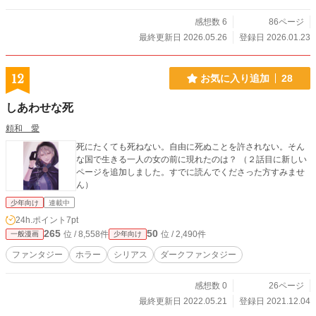
感想数 6
86ページ
最終更新日 2026.05.26
登録日 2026.01.23
12
お気に入り追加
28
しあわせな死
頼和 愛
死にたくても死ねない。自由に死ぬことを許されない。そん
な国で生きる一人の女の前に現れたのは？ （２話目に新しい
ページを追加しました。すでに読んでくださった方すみませ
ん）
少年向け
連載中
24h.ポイント
7pt
265
50
位 / 8,558件
位 / 2,490件
一般漫画
少年向け
ファンタジー
ホラー
シリアス
ダークファンタジー
感想数 0
26ページ
最終更新日 2022.05.21
登録日 2021.12.04