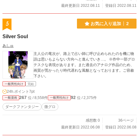
最終更新日 2022.08.11
登録日 2022.08.11
5
お気に入り追加
2
Silver Soul
あしゅ
主人公の竜次が、路上で占い師に呼び止められたのを機に物
語は思いもよらない方向へと進んでいき…。 ※作中一部グロ
テスクな表現があります。また過去のアナログ作品のため、
画質が荒かったり時代遅れな風貌となっております。ご容赦
下さい。
一般男性向け
完結
24h.ポイント
7pt
267
92
位 / 8,558件
位 / 2,375件
一般漫画
一般男性向け
ダークファンタジー
微グロ
感想数 0
36ページ
最終更新日 2022.06.08
登録日 2022.06.08