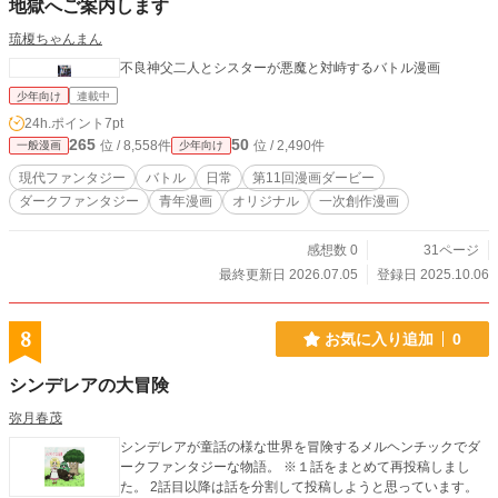
地獄へご案内します
琉榎ちゃんまん
不良神父二人とシスターが悪魔と対峙するバトル漫画
少年向け
連載中
24h.ポイント
7pt
265
50
位 / 8,558件
位 / 2,490件
一般漫画
少年向け
現代ファンタジー
バトル
日常
第11回漫画ダービー
ダークファンタジー
青年漫画
オリジナル
一次創作漫画
感想数 0
31ページ
最終更新日 2026.07.05
登録日 2025.10.06
8
お気に入り追加
0
シンデレアの大冒険
弥月春茂
シンデレアが童話の様な世界を冒険するメルヘンチックでダ
ークファンタジーな物語。 ※１話をまとめて再投稿しまし
た。 2話目以降は話を分割して投稿しようと思っています。