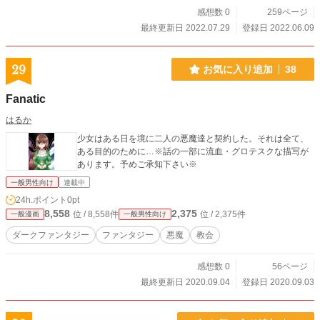
感想数 0
259ページ
最終更新日 2022.07.29
登録日 2022.06.09
29
お気に入り追加
38
Fanatic
はるか
少女はある日を境に二人の悪魔達と契約した。それは全て、
ある目的のために…※話の一部に流血・グロテスクな描写が
あります。予めご承知下さい※
一般男性向け
連載中
24h.ポイント
0pt
8,558
2,375
位 / 8,558件
位 / 2,375件
一般漫画
一般男性向け
ダークファンタジー
ファンタジー
悪魔
教会
感想数 0
56ページ
最終更新日 2020.09.04
登録日 2020.09.03