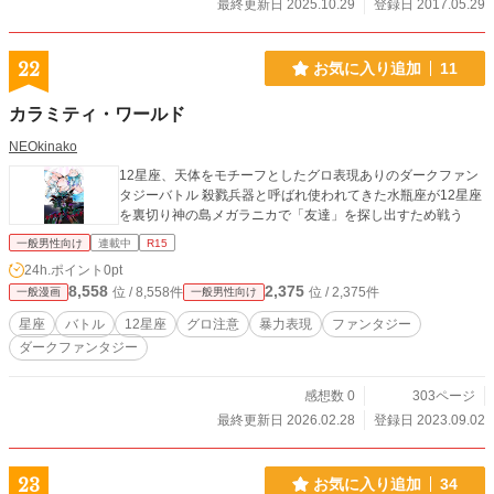
最終更新日 2025.10.29
登録日 2017.05.29
22
お気に入り追加
11
カラミティ・ワールド
NEOkinako
12星座、天体をモチーフとしたグロ表現ありのダークファン
タジーバトル 殺戮兵器と呼ばれ使われてきた水瓶座が12星座
を裏切り神の島メガラニカで「友達」を探し出すため戦う
一般男性向け
連載中
R15
24h.ポイント
0pt
8,558
2,375
位 / 8,558件
位 / 2,375件
一般漫画
一般男性向け
星座
バトル
12星座
グロ注意
暴力表現
ファンタジー
ダークファンタジー
感想数 0
303ページ
最終更新日 2026.02.28
登録日 2023.09.02
23
お気に入り追加
34