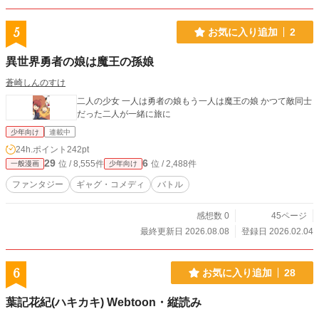
5
お気に入り追加
2
異世界勇者の娘は魔王の孫娘
蒼崎しんのすけ
二人の少女 一人は勇者の娘もう一人は魔王の娘 かつて敵同士
だった二人が一緒に旅に
少年向け
連載中
24h.ポイント
242pt
29
6
位 / 8,555件
位 / 2,488件
一般漫画
少年向け
ファンタジー
ギャグ・コメディ
バトル
感想数 0
45ページ
最終更新日 2026.08.08
登録日 2026.02.04
6
お気に入り追加
28
葉記花紀(ハキカキ) Webtoon・縦読み