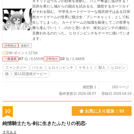
キャットはウルフの効果を発動し、バニー奪還に成功する！
リアとの共闘交渉の最中、高級な毛皮を纏った金髪美女が現
目的を果たし城からの脱出を試みるも、激怒するホーツカイ
れる。彼女は、ローズと名のるが…… ※2023年12月5日
がそれを阻む。 中学生カードゲーマーな猫宮碧子はある日突
(火)6日(水)15日(金)17日(日)2024年1月2日(火)2025年12月16
然カードゲームの世界に猫少女「プシーキャット」として転
日(火)17日（水）21日(日)に、少年向け部門で1位になりまし
生してしまった。 カードゲームの知識を駆使してこの世界を
た。読者の皆様、ルビー・クールへの応援、ありがとうござ
勝ち進んでいく！…のかと思いきや、彼女はピンチの連続に
います。今後も応援よろしくお願いします。 ※本作品は、
見舞われるのだった。 ヒロインピンチをテーマに描いていき
小説の一部を漫画化したものです。小説のアマゾンKindle版
ます。
は、2023年11月4日（土）5日（日）、12月16日(土)17日(日)
に、アマゾン売れ筋ランキング：無料タイトルの「ミステリ
少年向け
連載中
ー・サスペンス・ハードボイルド（Kindleストア）」部門で1
24h.ポイント
127pt
位になりました。応援ありがとうございます。 ※蛇崩通の
47
10
位 / 8,555件
位 / 2,488件
一般漫画
少年向け
ホームページはこちらhttps://u6vi9.hp.peraichi.com/ （レビュ
ーなどが掲載されています） 新しいホームページは、こち
ファンタジー
バトル
ヒロインピンチ
ケモミミ
獣人
ヒロピン
らhttps://jakuzure.p-kit.com/
猫
第11回漫画ダービー
感想数 1
162ページ
最終更新日 2026.08.07
登録日 2026.04.24
10
お気に入り追加
53
純情騎士たち-剣に生きたふたりの初恋-
犬耳あま