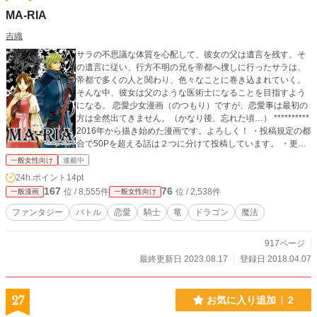
MA-RIA
吉織
サラの不思議な体質を心配して、彼女の父は遺言を残す。そ
の遺言に従い、行方不明の兄を帝都へ捜しに行ったサラは、
帝都で多くの人と関わり、色々なことに巻き込まれていく。
そんな中、彼女は父のような医術士になることを目指すよう
になる。 恋愛少女漫画（のつもり）ですが、恋愛事は最初の
方は全然出てきません。（かなり後、忘れた頃…） **********
2016年から描き始めた漫画です。よろしく！ ・投稿規定の都
合で50Pを超える話は２つに分けて投稿しています。 ・更新
は1話分(50～60P予定)ごとに、ゆっくり描くので4～6ヶ月ご
一般女性向け
連載中
と予定。 2023年8月：約一年休止しておりましたが、再開し
24h.ポイント
14pt
ました。また読んでいただけると嬉しいです(*^-^*)
167
76
位 / 8,555件
位 / 2,538件
一般漫画
一般女性向け
ファンタジー
バトル
恋愛
騎士
竜
ドラゴン
魔法
917ページ
最終更新日 2023.08.17
登録日 2018.04.07
27
お気に入り追加
2