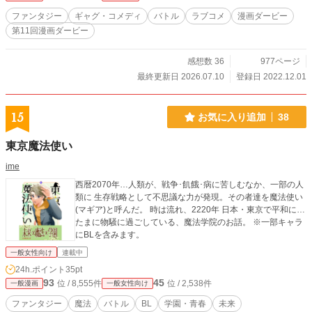
ファンタジー
ギャグ・コメディ
バトル
ラブコメ
漫画ダービー
第11回漫画ダービー
感想数 36
977ページ
最終更新日 2026.07.10
登録日 2022.12.01
15
お気に入り追加
38
東京魔法使い
ime
西暦2070年…人類が、戦争･飢餓･病に苦しむなか、一部の人
類に 生存戦略として不思議な力が発現。その者達を魔法使い
(マギア)と呼んだ。 時は流れ、2220年 日本・東京で平和に…
たまに物騒に過ごしている、魔法学院のお話。 ※一部キャラ
にBLを含みます。
一般女性向け
連載中
24h.ポイント
35pt
93
45
位 / 8,555件
位 / 2,538件
一般漫画
一般女性向け
ファンタジー
魔法
バトル
BL
学園・青春
未来