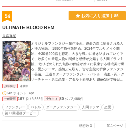
24
お気に入り追加
85
ULTIMATE BLOOD REM
鬼宮真桜
オリジナルファンタジー創作漫画。運命の血に翻弄される人
と神の物語。 1990年原作版開始、2024年フルリメイク開
始。全30巻200話を想定。大きな戦いに巻き込まれていく中
で、数多くの登場人物の関係と感情が交錯する人間ドラマ主
軸。 散りばめられた無数の伏線が徐々に収束する構成美で綴
る、愛がテーマ、感情ぶん殴り、皆が主役の群像ファンタジ
ー長編。 王道＆ダークファンタジー・バトル・流血・死・ク
リーチャー・男女恋愛・アダルト表現あり BlueSkyで毎日情
報進捗投稿 https://bsky.app/profile/ulblood.com 【ULTIMAT
少年向け
連載中
E BLOOD REM】第1・2巻 BOOTHにて販売中 https://maruh
24h.ポイント
14pt
i-ulblood.booth.pm/ 各種情報公式サイト → https://ulblood.
167
30
位 / 8,555件
位 / 2,488件
一般漫画
少年向け
com/
ファンタジー
バトル
ダークファンタジー
人間ドラマ
恋愛
第11回漫画ダービー
感想数 3
511ページ