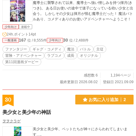
魔導士に襲撃されて以来、魔導士へ強い憎しみを持つ揮月(き
つき)。 ある日お使いの途中で迷子になっている幼い少女と出
会う。 しかしその少女は揮月が恨む魔導士だった！ 魔法バト
ルあり、コメディありのお使いアドベンチャーへようこそ！
少年向け
連載中
24h.ポイント
14pt
167
30
位 / 8,555件
位 / 2,488件
一般漫画
少年向け
ファンタジー
ギャグ・コメディ
魔法
バトル
主従
冒険・アドベンチャー
ラブコメ
成長
オリジナル
第11回漫画ダービー
感想数 6
1,194ページ
最終更新日 2026.08.02
登録日 2021.09.09
30
お気に入り追加
2
美少女と美少年の神話
ヲヲクラゲ
美少女と美少年、ペットたちが神々にさらわれてしまいま
す…。