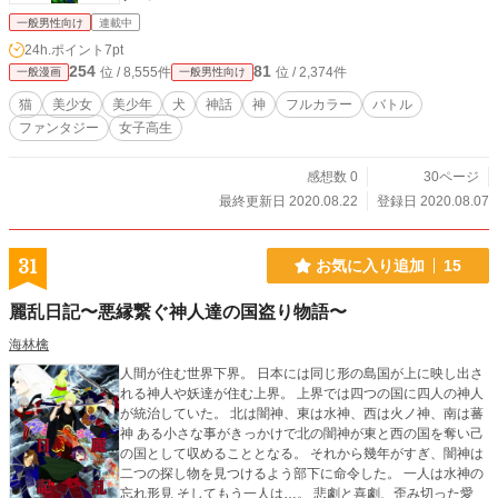
一般男性向け
連載中
24h.ポイント
7pt
254
81
位 / 8,555件
位 / 2,374件
一般漫画
一般男性向け
猫
美少女
美少年
犬
神話
神
フルカラー
バトル
ファンタジー
女子高生
感想数 0
30ページ
最終更新日 2020.08.22
登録日 2020.08.07
31
お気に入り追加
15
麗乱日記〜悪縁繋ぐ神人達の国盗り物語〜
海林檎
人間が住む世界下界。 日本には同じ形の島国が上に映し出さ
れる神人や妖達が住む上界。 上界では四つの国に四人の神人
が統治していた。 北は闇神、東は水神、西は火ノ神、南は蕃
神 ある小さな事がきっかけで北の闇神が東と西の国を奪い己
の国として収めることとなる。 それから幾年がすぎ、闇神は
二つの探し物を見つけるよう部下に命令した。 一人は水神の
忘れ形見 そしてもう一人は…。 悲劇と喜劇、歪み切った愛