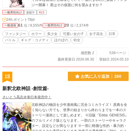
ジー開幕！ 君はその仮面に何を望みますか？
一般男性向け
連載中
R15
24h.ポイント
78pt
61
20
位 / 8,555件
位 / 2,374件
一般漫画
一般男性向け
ファンタジー
ホラー
美少女
可愛い女の子
女子高生
日常
バトル
ギャグ・コメディ
ほのぼの
幼女
感想数 2
539ページ
最終更新日 2026.06.30
登録日 2024.05.10
13
お気に入り追加
260
新釈北欧神話 -創世篇-
さいとう高志＠単行本発売中！
北欧神話の物語を少年漫画風に完全コミカライズ！ 原典を全
く知らない方でも、世界の始まりから終わりまでを一本のス
トーリー漫画として楽しめます。 ※旧版『Edda: GENESIS』
のフルリメイク版となります。一部のストーリーやキャラク
ター、設定などが異なります ※一部に軽微な性的・暴力的・