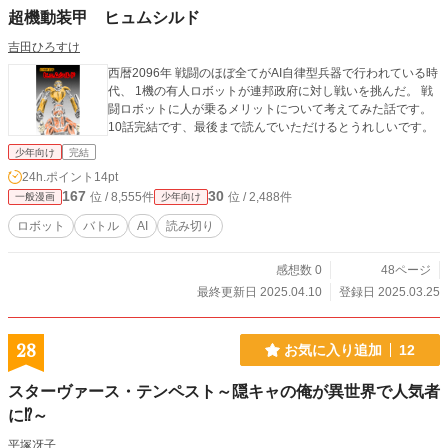
超機動装甲 ヒュムシルド
吉田ひろすけ
西暦2096年 戦闘のほぼ全てがAI自律型兵器で行われている時
代、 1機の有人ロボットが連邦政府に対し戦いを挑んだ。 戦
闘ロボットに人が乗るメリットについて考えてみた話です。
10話完結です、最後まで読んでいただけるとうれしいです。
少年向け
完結
24h.ポイント
14pt
167
30
位 / 8,555件
位 / 2,488件
一般漫画
少年向け
ロボット
バトル
AI
読み切り
感想数 0
48ページ
最終更新日 2025.04.10
登録日 2025.03.25
28
お気に入り追加
12
スターヴァース・テンペスト～隠キャの俺が異世界で人気者
に⁉～
平塚冴子