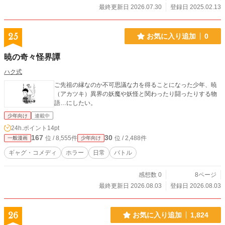
最終更新日 2026.07.30
登録日 2025.02.13
25
お気に入り追加
0
暁の奇々怪界譚
ハク式
ご先祖の縁なのか不可思議な力を得ることになった少年、暁
（アカツキ）異界の妖魔や妖怪と関わったり闘ったりする物
語…にしたい。
少年向け
連載中
24h.ポイント
14pt
167
30
位 / 8,555件
位 / 2,488件
一般漫画
少年向け
ギャグ・コメディ
ホラー
日常
バトル
感想数 0
8ページ
最終更新日 2026.08.03
登録日 2026.08.03
26
お気に入り追加
1,824