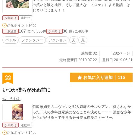
の笑いと涙と成長。そして盛大な「ノロケ」による物語…は
じまりはじまり！！
少年向け
連載中
24h.ポイント
14pt
167
30
位 / 8,555件
位 / 2,488件
一般漫画
少年向け
バトル
ファンタジー
アクション
刀
鬼
感想数 32
282ページ
最終更新日 2019.07.22
登録日 2019.06.21
22
お気に入り追加
115
いつか僕らが死ぬ前に
鮎川うおを
伯爵家嫡男のエヴァンと獣人奴隷の子ルシアン。 愛されなか
った二人の少年は家族になることを決めたーーー 孤独な少年
たちが寄り添って生きる身分差兄弟愛ストーリー。
少年向け
連載中
24h.ポイント
14pt