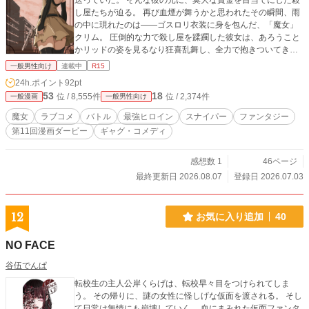
送っていた。 そんな彼の元に、莫大な賞金を目当てにした殺
し屋たちが迫る。 再び血煙が舞うかと思われたその瞬間、雨
の中に現れたのは――ゴスロリ衣装に身を包んだ、「魔女」
クリム。 圧倒的な力で殺し屋を蹂躙した彼女は、あろうこと
かリッドの姿を見るなり狂喜乱舞し、全力で抱きついてき
て!? 「やっと会えました！ この身のすべてをリッド様に捧げ
一般男性向け
連載中
R15
ます！」 敵か、味方か、それとも――ただの「やべェ女」!?
24h.ポイント
92pt
凄腕（だけど働きたくない）最強（だけど愛が重すぎる）ヤ
53
18
位 / 8,555件
位 / 2,374件
一般漫画
一般男性向け
ンデレ魔女が織りなす、命がけの勘違い（？）バトルラブコ
メ、ここに開幕！
魔女
ラブコメ
バトル
最強ヒロイン
スナイパー
ファンタジー
第11回漫画ダービー
ギャグ・コメディ
感想数 1
46ページ
最終更新日 2026.08.07
登録日 2026.07.03
12
お気に入り追加
40
NO FACE
谷伍でんぱ
転校生の主人公岸くらげは、転校早々目をつけられてしま
う。 その帰りに、謎の女性に怪しげな仮面を渡される。 そし
て日常は無情にも崩壊していく… 血にまみれた仮面ファンタ