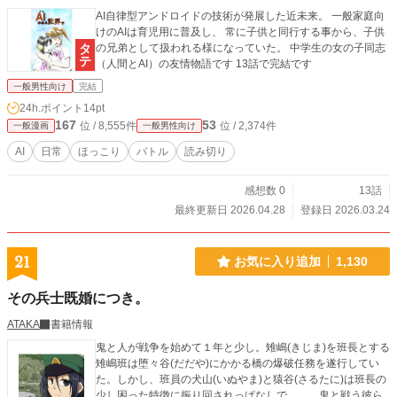
AI自律型アンドロイドの技術が発展した近未来。 一般家庭向
けのAIは育児用に普及し、 常に子供と同行する事から、子供
の兄弟として扱われる様になっていた。 中学生の女の子同志
（人間とAI）の友情物語です 13話で完結です
一般男性向け
完結
24h.ポイント
14pt
167
53
位 / 8,555件
位 / 2,374件
一般漫画
一般男性向け
AI
日常
ほっこり
バトル
読み切り
感想数 0
13話
最終更新日 2026.04.28
登録日 2026.03.24
21
お気に入り追加
1,130
その兵士既婚につき。
ATAKA
書籍情報
鬼と人が戦争を始めて１年と少し。雉嶋(きじま)を班長とする
雉嶋班は堕々谷(だだや)にかかる橋の爆破任務を遂行してい
た。しかし、班員の犬山(いぬやま)と猿谷(さるたに)は班長の
少し困った特徴に振り回されっぱなしで………鬼と戦う彼ら