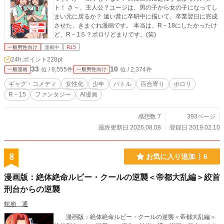
ト！ さ～、主人公？ユージは、男の子から女の子になってし
まい元に戻るか？ 遠い昔に卒研中に描いて、卒業翌日に完成
させた、きまぐれ漫画です。 本当は、R－18にしたかったけ
ど、R－1５？ポロリどまりです。(笑)
一般男性向け
連載中
R15
24h.ポイント
228pt
33
10
位 / 8,555件
位 / 2,374件
一般漫画
一般男性向け
ギャグ・コメディ
女性化
少年
バトル
百合寄り
ポロリ
R－15
ファンタジー
AI漫画
感想数 7
393ページ
最終更新日 2026.08.08
登録日 2019.02.10
8
お気に入り追加
6
漫画版：絶体絶命ルビー・クールの逆襲＜帝都大乱編＞絞首
刑台からの逆襲
蛇崩 通
漫画版：絶体絶命ルビー・クールの逆襲＜帝都大乱編＞