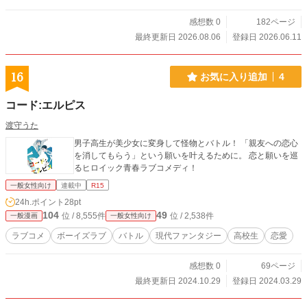
感想数 0
182ページ
最終更新日 2026.08.06
登録日 2026.06.11
16
お気に入り追加
4
コード:エルピス
渡守うた
男子高生が美少女に変身して怪物とバトル！ 「親友への恋心
を消してもらう」という願いを叶えるために。 恋と願いを巡
るヒロイック青春ラブコメディ！
一般女性向け
連載中
R15
24h.ポイント
28pt
104
49
位 / 8,555件
位 / 2,538件
一般漫画
一般女性向け
ラブコメ
ボーイズラブ
バトル
現代ファンタジー
高校生
恋愛
感想数 0
69ページ
最終更新日 2024.10.29
登録日 2024.03.29