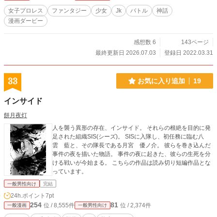
女子プロレス
ファンタジー
少女
Jk
バトル
神話
漫画ダービー
感想数 6
143ページ
最終更新日 2026.07.03
登録日 2022.03.31
33
お気に入り追加
19
インサイド
餅月夜灯
人を襲う異形の存在、インサイド。 それらの根絶を目的に発
足された組織SIS(シーズ)。 SISに入隊し、初任務に臨む八
雲 藍と、その隊長である月宮 優ノ介。 彼らを巻き込んだ
事件の夜を描いた物語。 事件の夜に起きた、彼らの生死を分
ける戦いが今始まる。 こちらの作品は読み切り短編作品とな
っています。
一般男性向け
完結
24h.ポイント
7pt
254
81
位 / 8,555件
位 / 2,374件
一般漫画
一般男性向け