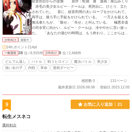
絞首刑台からの逆襲 原作：蛇崩 通 漫画：柴山みくり
赤毛の美少女ルビー・クールは、死刑台に、ひとり、立た
されていた。 首に、絞首刑用の太いロープをかけられて。
両手は、後ろ手に手錠をかけられている。 一万人を超える
無法者たちが、「殺せ」「吊せ」と叫んでいる。 極悪非道
の司令官に向かい、ルビー・クールは、冷ややかに言い放っ
た。 「あなたの遊びの時間は、もう終わり。ここからは、
あたしの逆襲の時間よ」 孤立無援で、絶体絶命の窮地。
少年向け
連載中
だが今、死刑台の上から、ルビー・クールの逆襲が始まる。
24h.ポイント
214pt
著者註：本作品における魔法は、すべて幻（まぼろし）のた
38
8
位 / 8,555件
位 / 2,488件
一般漫画
少年向け
め、数秒から十数秒で消滅する。魔法力が強い一流の魔女
は、幻痛による心臓麻痺で人間を殺せる。だがルビー・クー
どんでん返し
バトル
戦うヒロイン
魔法バトル
美少女
ルは、釘などの小さな魔法構造物しか作れない。 ［＜帝都
強い女の子
内戦
革命
漫画ダービー
大乱編＞の第7章までの概要］ クリスマスの二週間ほど
前、極悪テロ組織「無産者革命党」が、帝都平民区で一斉蜂
起した。帝都大乱の勃発である。警察機能は停止し、街は無
感想数 0
131ページ
法地帯と化した。 無産者革命党は、人間の盾とするため、
最終更新日 2026.08.08
登録日 2023.12.05
孤児院の子どもたちを拉致した。 だが、孤児院の子どもた
ちを助ける者は、どこにもいない。 赤毛の美少女ルビー・
クールは、決意した。自分が、拉致された子どもたちを救出
9
お気に入り追加
21
する、と。無産者革命党のアジトに乗り込んで。 しかし、
単身でアジトに乗り込むのは、自殺行為だ。 そこでルビ
転生メスネコ
ー・クールは、かつて自分の命を狙った強敵たちを、仲間に
引き込むことにした。女殺し屋「ジャッカルの娘」エルザ
鷹村剣次
と、凶悪テロ組織「自由革命党」の女革命家ダリアだ。 ダ