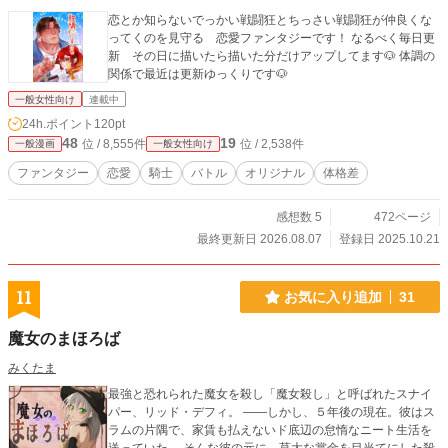
恋とか知らないでっかい戦闘狂とちっさい戦闘狂が仲良くな
ってくのを見守る 恋愛ファンタジーです！ なるべく毎日更
新 その日に描いたら描いた分だけアップしてます🐶 体調の
関係で最近は更新ゆっくりです🐶
一般女性向け
連載中
24h.ポイント
120pt
48
19
位 / 8,555件
位 / 2,538件
一般漫画
一般女性向け
ファンタジー
恋愛
騎士
バトル
オリジナル
体格差
感想数 5
472ページ
最終更新日 2026.08.07
登録日 2025.10.21
11
お気に入り追加
31
魔女のまほろば
みくたま
最強と恐れられた魔女を殺し「魔女殺し」と呼ばれたスナイ
パー、リッド・デフィ。 ――しかし、５年後の現在。彼はス
ラムの片隅で、家賃も払えないド底辺の怠惰なニート生活を