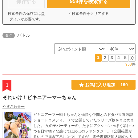
保存する
958
件を検索する
検索条件の保存には
ロ
× 検索条件をクリアする
グイン
が必要です。
バトル
タグ
1
2
3
4
5
958
件
1
お気に入り追加
190
それいけ！ビキニアーマーちゃん
やぎさわ景一
ビキニアーマー戦士ちゃんと愉快な仲間とのドタバタ冒険譚
ショートコメディ。 Ｘで公開していたシリーズ物をまとめま
した。 女の子パーティーの、たまにアクションっぽく暴れつ
つも日常物？な感じでほのぼのファンタジー。 ↓公開範囲が
多いので描き下ろしは少しですが、電子書籍版同人誌のシリ