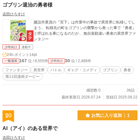
ゴブリン退治の勇者様
吉田ひろすけ
建設作業員の『宮下』は作業中の事故で異世界に転移してし
まう。 転移先の町をゴブリンの襲撃から救った事で『勇者』
と呼ばれる事になるのだが… 無自覚勘違い勇者の異世界ファ
ンタジー
少年向け
連載中
24h.ポイント
14pt
167
30
位 / 8,555件
位 / 2,488件
一般漫画
少年向け
ファンタジー
異世界
バトル
ギャグ・コメディ
ゴブリン
勇者
第11回漫画ダービー
感想数 0
36話
最終更新日 2026.07.24
登録日 2025.09.22
20
お気に入り追加
1
AI（アイ）のある世界で
吉田ひろすけ