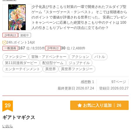
少子化及び引きこもり対策の一環で開発されたフルダイブ型
ゲーム『スターヴァース・テンペスト』 そこでは視聴者から
のポイントで価値が評価される世界だった。 安易にプレゼン
トキャンペーンに応募した絶賛引きこもり中のテイトは 100
人の引きこもりプレイヤーの頂点に立てるのか？
少年向け
連載中
24h.ポイント
14pt
167
30
位 / 8,555件
位 / 2,488件
一般漫画
少年向け
ファンタジー
冒険・アドベンチャー
アクション
バトル
第11回漫画ダービー
配信型ゲーム
ジュブナイル
エンターテインメント
異世界
異世界ファンタジー
感想数 1
97ページ
最終更新日 2026.07.24
登録日 2026.03.27
29
お気に入り追加
26
ギアトマギクス
いおら