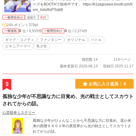
ーズをBOOTHで頒布中です。 https://k1yagisawa.booth.pm/it
em_lists/8xPTojkB
一般男性向け
連載中
R15
24h.ポイント
378pt
8
4
位 / 8,555件
位 / 2,374件
一般漫画
一般男性向け
ギャグ・コメディ
ファンタジー
オリジナル
バトル
ビキニアーマー
美少女
感想数 14
114ページ
最終更新日 2026.06.13
登録日 2025.11.17
2
お気に入り追加
8
孤独な少年が不思議な力に目覚め、光の戦士としてスカウト
されてからの話。
心霊怪奇ミステリー
孤独な少年がひょんなことから不思議な力に目覚め、遥か未
来の西暦６６００年の異世界から光の戦士としてスカウトさ
れてからの話。