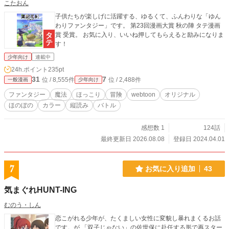
こたおん
子供たちが楽しげに活躍する、ゆるくて、ふんわりな「ゆん
わりファンタジー」です。 第23回漫画大賞 秋の陣 タテ漫画
賞 受賞。 お気に入り、いいね押してもらえると励みになりま
す！
少年向け
連載中
24h.ポイント
235pt
31
7
位 / 8,555件
位 / 2,488件
一般漫画
少年向け
ファンタジー
魔法
ほっこり
冒険
webtoon
オリジナル
ほのぼの
カラー
縦読み
バトル
感想数 1
124話
最終更新日 2026.08.08
登録日 2024.04.01
7
お気に入り追加
43
気まぐれHUNT-ING
むのう・しん
恋こがれる少年が、たくましい女性に変貌し暴れまくるお話
です。が 「双子じゃない」の佐世保に赴任する形で再スター