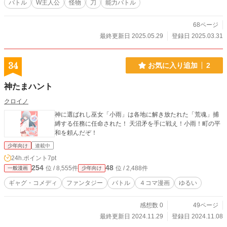
バトル
W主人公
怪物
刀
能力バトル
68ページ
最終更新日 2025.05.29
登録日 2025.03.31
34
お気に入り追加
2
神たまハント
クロイノ
神に選ばれし巫女「小雨」は各地に解き放たれた「荒魂」捕
縛する任務に任命された！ 天沼矛を手に戦え！小雨！町の平
和を頼んだぞ！
少年向け
連載中
24h.ポイント
7pt
254
48
位 / 8,555件
位 / 2,488件
一般漫画
少年向け
ギャグ・コメディ
ファンタジー
バトル
４コマ漫画
ゆるい
感想数 0
49ページ
最終更新日 2024.11.29
登録日 2024.11.08