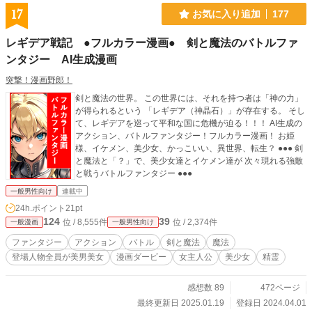
17
お気に入り追加
177
レギデア戦記 ●フルカラー漫画● 剣と魔法のバトルファ
ンタジー AI生成漫画
突撃！漫画野郎！
剣と魔法の世界。 この世界には、それを持つ者は「神の力」
が得られるという 「レギデア（神晶石）」が存在する。 そし
て、レギデアを巡って平和な国に危機が迫る！！！ AI生成の
アクション、バトルファンタジー！フルカラー漫画！ お姫
様、イケメン、美少女、かっこいい、異世界、転生？ ●●● 剣
と魔法と「？」で、美少女達とイケメン達が 次々現れる強敵
と戦うバトルファンタジー ●●●
一般男性向け
連載中
24h.ポイント
21pt
124
39
位 / 8,555件
位 / 2,374件
一般漫画
一般男性向け
ファンタジー
アクション
バトル
剣と魔法
魔法
登場人物全員が美男美女
漫画ダービー
女主人公
美少女
精霊
感想数 89
472ページ
最終更新日 2025.01.19
登録日 2024.04.01