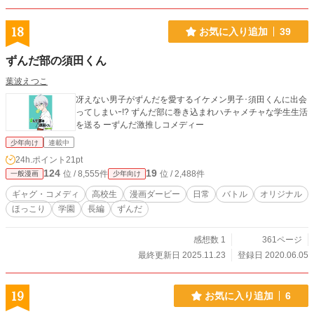
18
お気に入り追加
39
ずんだ部の須田くん
葉波えつこ
冴えない男子がずんだを愛するイケメン男子･須田くんに出会
ってしまいｰ!? ずんだ部に巻き込まれハチャメチャな学生生活
を送る ーずんだ激推しコメディー
少年向け
連載中
24h.ポイント
21pt
124
19
位 / 8,555件
位 / 2,488件
一般漫画
少年向け
ギャグ・コメディ
高校生
漫画ダービー
日常
バトル
オリジナル
ほっこり
学園
長編
ずんだ
感想数 1
361ページ
最終更新日 2025.11.23
登録日 2020.06.05
19
お気に入り追加
6