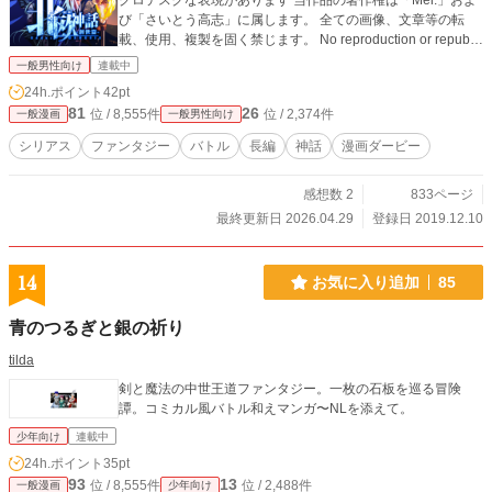
グロテスクな表現があります 当作品の著作権は「Mel:」およ
び「さいとう高志」に属します。 全ての画像、文章等の転
載、使用、複製を固く禁じます。 No reproduction or republic
ation without written permission. 게시물 무단 전재 복사 배포
一般男性向け
連載中
등을 금지합니다 转载・轉載禁止 Gebrauchen die Bilder ohne
24h.ポイント
42pt
Genehmigung verboten.
81
26
位 / 8,555件
位 / 2,374件
一般漫画
一般男性向け
シリアス
ファンタジー
バトル
長編
神話
漫画ダービー
感想数 2
833ページ
最終更新日 2026.04.29
登録日 2019.12.10
14
お気に入り追加
85
青のつるぎと銀の祈り
tilda
剣と魔法の中世王道ファンタジー。一枚の石板を巡る冒険
譚。コミカル風バトル和えマンガ〜NLを添えて。
少年向け
連載中
24h.ポイント
35pt
93
13
位 / 8,555件
位 / 2,488件
一般漫画
少年向け