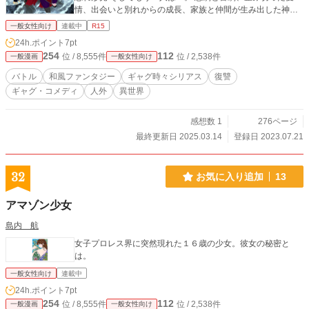
情、出会いと別れからの成長、家族と仲間が生み出した神人
達の国盗り遊戯が勃発する。 ※戦※ギャグバトル※皆口が悪
一般女性向け
連載中
R15
い※BLネタぶっ込んでます※GLネタもぶっ込んでます※蕃神
24h.ポイント
7pt
はバリタチ※性別不明※親子関係破綻※神力※人体実験※顔
254
112
位 / 8,555件
位 / 2,538件
一般漫画
一般女性向け
の良い奴しかいない世界※優しくない世界※そもそも主人公
が優しくない※ツンデレ※ケツ穴注意※ロリビッチ※ヤンデ
バトル
和風ファンタジー
ギャグ時々シリアス
復讐
レ※欠損※自然現象※偏向報道※そもそもハッシュタグって
ギャグ・コメディ
人外
異世界
なんだっけ？ 本作は倫理感崩壊中の汚ねぇギャグ要素、流血
シーン、登場人物が口悪い。ライトな下ネタを取り扱ってお
ります。 ※小説版から漫画版の落書きとでも思ってくれてた
感想数 1
276ページ
ら幸いです。
最終更新日 2025.03.14
登録日 2023.07.21
32
お気に入り追加
13
アマゾン少女
島内 航
女子プロレス界に突然現れた１６歳の少女。彼女の秘密と
は。
一般女性向け
連載中
24h.ポイント
7pt
254
112
位 / 8,555件
位 / 2,538件
一般漫画
一般女性向け