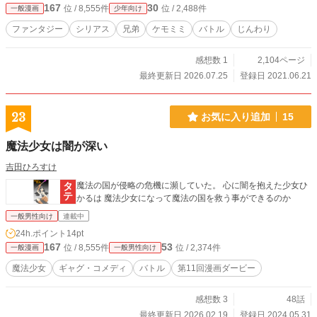
167
30
位 / 8,555件
位 / 2,488件
一般漫画
少年向け
ファンタジー
シリアス
兄弟
ケモミミ
バトル
じんわり
感想数 1
2,104ページ
最終更新日 2026.07.25
登録日 2021.06.21
23
お気に入り追加
15
魔法少女は闇が深い
吉田ひろすけ
魔法の国が侵略の危機に瀕していた。 心に闇を抱えた少女ひ
かるは 魔法少女になって魔法の国を救う事ができるのか
一般男性向け
連載中
24h.ポイント
14pt
167
53
位 / 8,555件
位 / 2,374件
一般漫画
一般男性向け
魔法少女
ギャグ・コメディ
バトル
第11回漫画ダービー
感想数 3
48話
最終更新日 2026.02.19
登録日 2024.05.31