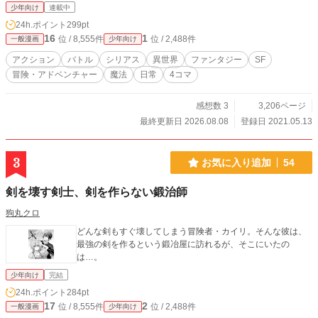
少年向け
連載中
24h.ポイント
299pt
16
1
位 / 8,555件
位 / 2,488件
一般漫画
少年向け
アクション
バトル
シリアス
異世界
ファンタジー
SF
冒険・アドベンチャー
魔法
日常
4コマ
感想数 3
3,206ページ
最終更新日 2026.08.08
登録日 2021.05.13
3
お気に入り追加
54
剣を壊す剣士、剣を作らない鍛治師
狗丸クロ
どんな剣もすぐ壊してしまう冒険者・カイリ。そんな彼は、
最強の剣を作るという鍛冶屋に訪れるが、そこにいたの
は…。
少年向け
完結
24h.ポイント
284pt
17
2
位 / 8,555件
位 / 2,488件
一般漫画
少年向け