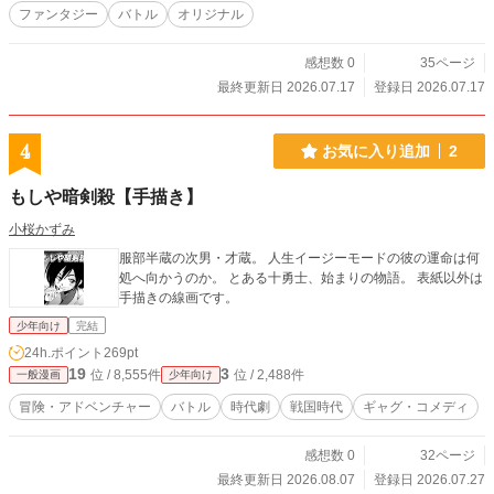
ファンタジー
バトル
オリジナル
感想数 0
35ページ
最終更新日 2026.07.17
登録日 2026.07.17
4
お気に入り追加
2
もしや暗剣殺【手描き】
小桜かずみ
服部半蔵の次男・才蔵。 人生イージーモードの彼の運命は何
処へ向かうのか。 とある十勇士、始まりの物語。 表紙以外は
手描きの線画です。
少年向け
完結
24h.ポイント
269pt
19
3
位 / 8,555件
位 / 2,488件
一般漫画
少年向け
冒険・アドベンチャー
バトル
時代劇
戦国時代
ギャグ・コメディ
感想数 0
32ページ
最終更新日 2026.08.07
登録日 2026.07.27