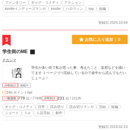
ファンタジー
ギャグ・コメディ
アクション
kindleインディーズマンガ
kindle
ハロウィン
rpg
短編
登録日 2024.10.04
2
お気に入り追加
0
学生街のME
チカシマ
学生が多い街で私が思った事、考えたこと、妄想などを描い
てます １ページづつ完結しているので途中から読んでもだい
じょーぶ！
少年向け
連載中
24h.ポイント
0pt
779
231
位 / 779件
位 / 231件
一般漫画
少年向け
ギャグ・コメディ
日常
読み切り
読み切りマンガ
完結
短編
ショート
１ｐ
１話完結
創作
登録日 2019.02.23