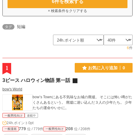
6
件を検索する
× 検索条件をクリアする
短編
タグ
6
件
1
お気に入り追加
0
3ピース ハロウィン物語 第一話
bow's World
bow’s Townにある不気味なお城の廃墟。 そこには怖い噂がた
くさんあるという。 廃墟に迷い込んだ３人の少年たち。 少年
たちの運命やいかに。
一般男性向け
連載中
24h.ポイント
0pt
779
208
位 / 779件
位 / 208件
一般漫画
一般男性向け