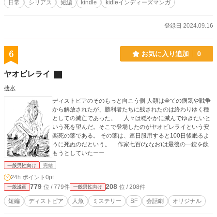
日常
シリアス
短編
kindle
kidleインディーズマンガ
登録日 2024.09.16
6
お気に入り追加
0
ヤオビレライ
棲水
ディストピアのそのもっと向こう側 人類は全ての病気や戦争
から解放されたが、勝利者たちに残されたのは終わりゆく種
としての滅亡であった。 人々は穏やかに滅んでゆきたいと
いう死を望んだ。そこで登場したのがヤオビレライという安
楽死の薬である。 その薬は、連日服用すると100日後眠るよ
うに死ぬのだという。 作家七百(ななお)は最後の一錠を飲
もうとしていたーー
一般男性向け
完結
24h.ポイント
0pt
779
208
位 / 779件
位 / 208件
一般漫画
一般男性向け
短編
ディストピア
人魚
ミステリー
SF
会話劇
オリジナル