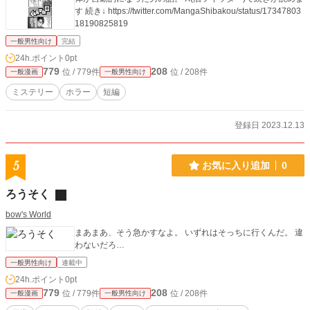
す 続き↓ https://twitter.com/MangaShibakou/status/17347803
18190825819
一般男性向け
完結
24h.ポイント
0pt
779
208
位 / 779件
位 / 208件
一般漫画
一般男性向け
ミステリー
ホラー
短編
登録日 2023.12.13
5
お気に入り追加
0
ろうそく
bow's World
まあまあ、そう急かすなよ。 いずれはそっちに行くんだ。 違
わないだろ…
一般男性向け
連載中
24h.ポイント
0pt
779
208
位 / 779件
位 / 208件
一般漫画
一般男性向け