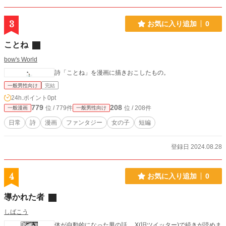
3
お気に入り追加
0
ことね
bow's World
詩「ことね」を漫画に描きおこしたもの。
一般男性向け
完結
24h.ポイント
0pt
779
208
位 / 779件
位 / 208件
一般漫画
一般男性向け
日常
詩
漫画
ファンタジー
女の子
短編
登録日 2024.08.28
4
お気に入り追加
0
導かれた者
しばこう
体が自動的になった男の話。 X(旧ツイッター)で続きが読めま