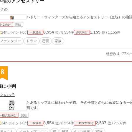
幸福のアンセストリー
ささの
ハドリー・ウィンターズから始まるアンセストリー（血統）の物語
少女向け
完結
8,554
1,155
24h.ポイント
0pt
位 / 8,554件
位 / 1,155件
一般漫画
少女向け
ファンタジー
ドラマ
恋愛
家族
感想数 4
77ペ
8
猫に小判
おとのっ子
とあるカップルに拾われた子猫。 その子猫とのちに家族になる一
画です。
一般女性向け
完結
8,554
2,537
24h.ポイント
0pt
位 / 8,554件
位 / 2,537件
一般漫画
一般女性向け
ほっこり
ペット・アニマル
猫
日常
4コマ漫画
家族