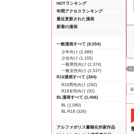
HOTランキング
年間アクセスランキング
最近更新された漫画
新着の漫画
一般漫画すべて (8,554)
少年向け (2,488)
少女向け (1,155)
一般男性向け (2,374)
タ
一般女性向け (2,537)
R18漫画すべて (384)
R18男性向け (292)
R18女性向け (92)
BL漫画すべて (1,406)
BL (1,080)
BL R18 (326)
アルファポリス書籍化作家作品