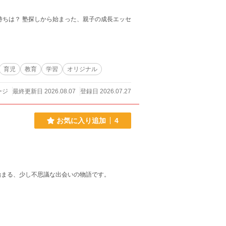
持ちは？ 塾探しから始まった、親子の成長エッセ
育児
教育
学習
オリジナル
ージ
最終更新日 2026.08.07
登録日 2026.07.27
お気に入り追加
4
始まる、少し不思議な出会いの物語です。