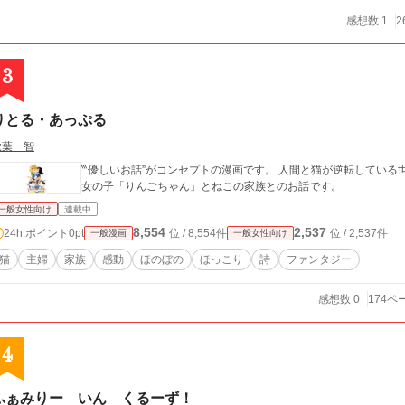
感想数 1
2
3
りとる・あっぷる
秋葉 智
‷優しいお話”がコンセプトの漫画です。 人間と猫が逆転している
女の子「りんごちゃん」とねこの家族とのお話です。
一般女性向け
連載中
8,554
2,537
24h.ポイント
0pt
位 / 8,554件
位 / 2,537件
一般漫画
一般女性向け
猫
主婦
家族
感動
ほのぼの
ほっこり
詩
ファンタジー
感想数 0
174ペ
4
ふぁみりー いん くるーず！