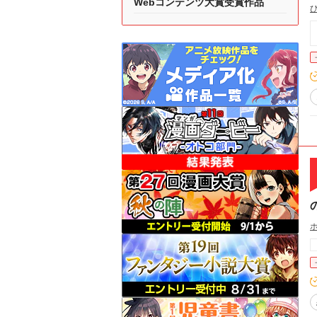
Webコンテンツ大賞受賞作品