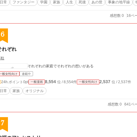
日常
ファンタジー
学園
家族
人生
死後
あの世
事象の地平線
感想数 0
16ペ
6
それぞれ
茶柱
それぞれの家庭でそれぞれの想いがある
一般女性向け
連載中
8,554
2,537
24h.ポイント
0pt
位 / 8,554件
位 / 2,537件
一般漫画
一般女性向け
日常
家族
オリジナル
感想数 0
641ペ
7