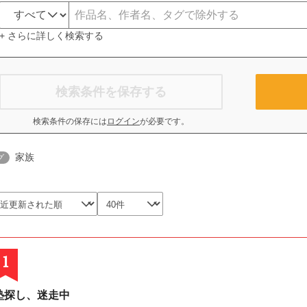
+ さらに詳しく検索する
検索条件を保存する
検索条件の保存には
ログイン
が必要です。
家族
グ
1
塾探し、迷走中