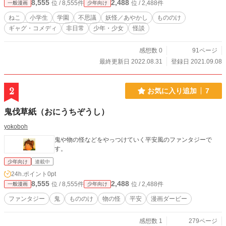
8,555
2,488
位 / 8,555件
位 / 2,488件
一般漫画
少年向け
ねこ
小学生
学園
不思議
妖怪／あやかし
もののけ
ギャグ・コメディ
非日常
少年・少女
怪談
感想数 0
91ページ
最終更新日 2022.08.31
登録日 2021.09.08
2
お気に入り追加
7
鬼伐草紙（おにうちぞうし）
yokoboh
鬼や物の怪などをやっつけていく平安風のファンタジーで
す。
少年向け
連載中
24h.ポイント
0pt
8,555
2,488
位 / 8,555件
位 / 2,488件
一般漫画
少年向け
ファンタジー
鬼
もののけ
物の怪
平安
漫画ダービー
感想数 1
279ページ