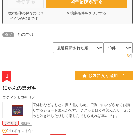
保存する
3
件を検索する
検索条件の保存には
ロ
× 検索条件をクリアする
グイン
が必要です。
もののけ
タグ
3
件
1
お気に入り追加
1
にゃんの楽ガキ
カケマクモカキコシ
実体験などをもとに擬人化ならぬ、 "擬にゃん化"させてお贈
りするショートまんがです。 クスッとほくそ笑んだり、ぷふ
っと吹き出したりして楽しんでもらえれば幸いです。
少年向け
連載中
24h.ポイント
0pt