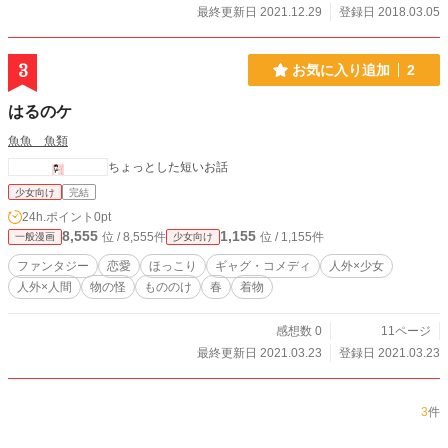
最終更新日 2021.12.29
登録日 2018.03.05
3
お気に入り追加
2
はるのケ
魚魚 魚類
ちょっとした短いお話
少女向け
完結
24h.ポイント
0pt
8,555
1,155
位 / 8,555件
位 / 1,155件
一般漫画
少女向け
ファンタジー
恋愛
ほっこり
ギャグ・コメディ
人外×少女
人外×人間
物の怪
もののけ
春
着物
感想数 0
11ページ
最終更新日 2021.03.23
登録日 2021.03.23
3
件