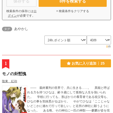
保存する
8
件を検索する
検索条件の保存には
ロ
× 検索条件をクリアする
グイン
が必要です。
あやかし
タグ
8
件
1
お気に入り追加
25
モノの卦慙愧
陰東 紅祢
―― 最終審判の世界で、共に生きる……。 異能と呼ば
れる力を持つひなは、齢９歳にして孤独な人生を強いられ
た。 学校に行っても、形ばかりの養育者である祖父母も、
ひなの事を気味悪がるばかり。 やがてひなは「ここじゃな
いどこかに連れて行って欲しい」と近所の神社に願うように
なった。 ある晩、その神社に一匹の神獣――麒麟が姿を現