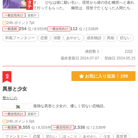
す。 ひなは彼に願い乞い、現世から彼の住む幽世へと連れ
て行ってもらった。 幽世は、現世で亡くなった人間たちの
魂の「最終審判」の場。現世での業の数や重さによって形の
一般女性向け
連載中
違うあやかしとして、現世で積み重ねた業の数を幽世で少し
24h.ポイント
7pt
でも減らし、極楽の道へ進める可能性をもう一度自ら作るた
254
112
位 / 8,555件
位 / 2,538件
一般漫画
一般女性向け
めの世界。 現世の人のように活気にあふれるその世界で、
ひなは麒麟と共に生きる事を選ぶ。 ひなを取り巻くあやか
和風ファンタジー
恋愛
溺愛
あやかし
成長物語
異能
切ない
し達と、自らの力によって翻弄される日々を送りながら、や
がて彼女は自らのルーツを知ることになり、同時にさらなる
感想数 1
22話
波乱の幕が上がる。
最終更新日 2024.07.07
登録日 2024.05.15
2
お気に入り追加
299
異形と少女
蟹かにの
孤独な異形と少女の、優しく切ない恋物語。
一般女性向け
連載中
24h.ポイント
0pt
8,555
2,538
位 / 8,555件
位 / 2,538件
一般漫画
一般女性向け
ファンタジー
恋愛
切ない
ほっこり
あやかし
少女
異世界