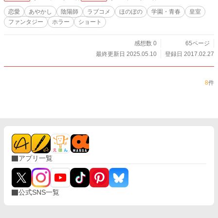
恋愛
あやかし
陰陽師
ラブコメ
ほのぼの
学園・青春
皇室
ファンタジー
ホラー
ショート
感想数 0
65ページ
最終更新日 2025.05.10
登録日 2017.02.27
8
件
アプリ一覧
公式SNS一覧