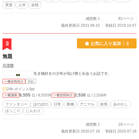
異形
人外
妖怪
感想数 1
91ページ
最終更新日 2021.06.10
登録日 2019.10.07
3
お気に入り追加
3
無題
月澄狸
生き物好きの少年が化け狸と出会うお話です。
一般女性向け
完結
24h.ポイント
0pt
8,555
2,538
位 / 8,555件
位 / 2,538件
一般漫画
一般女性向け
ファンタジー
ほのぼの
日常
動物
アニマル
妖怪
あやかし
ほっこり
じんわり
感想数 1
16ページ
最終更新日 2020.07.18
登録日 2020.07.18