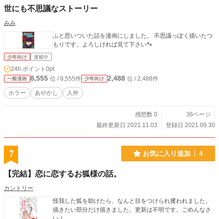
世にも不思議なストーリー
みみ
ふと思いついた話を漫画にしました。 不思議っぽく描いたつ
もりです。よろしければ見て下さい🐾
少年向け
連載中
24h.ポイント
0pt
8,555
2,488
位 / 8,555件
位 / 2,488件
一般漫画
少年向け
ホラー
あやかし
人外
感想数 0
36ページ
最終更新日 2021.11.03
登録日 2021.09.30
7
お気に入り追加
4
【完結】恋に恋するお狐様の話。
カントリー
怪我した狐を助けたら、なんと目をつけられ攫われました。
描きたい部分だけ描きました。更新は不明です。ごめんなさ
い！