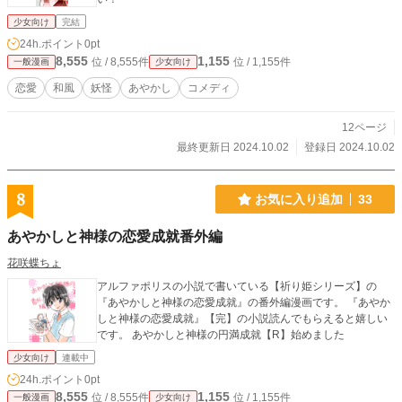
少女向け
完結
24h.ポイント
0pt
8,555
1,155
位 / 8,555件
位 / 1,155件
一般漫画
少女向け
恋愛
和風
妖怪
あやかし
コメディ
12ページ
最終更新日 2024.10.02
登録日 2024.10.02
8
お気に入り追加
33
あやかしと神様の恋愛成就番外編
花咲蝶ちょ
アルファポリスの小説で書いている【祈り姫シリーズ】の
『あやかしと神様の恋愛成就』の番外編漫画です。 『あやか
しと神様の恋愛成就』【完】の小説読んでもらえると嬉しい
です。 あやかしと神様の円満成就【R】始めました
少女向け
連載中
24h.ポイント
0pt
8,555
1,155
位 / 8,555件
位 / 1,155件
一般漫画
少女向け