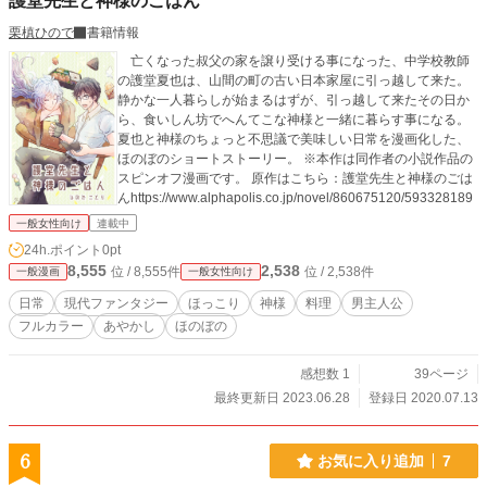
護堂先生と神様のごはん
栗槙ひので
書籍情報
亡くなった叔父の家を譲り受ける事になった、中学校教師
の護堂夏也は、山間の町の古い日本家屋に引っ越して来た。
静かな一人暮らしが始まるはずが、引っ越して来たその日か
ら、食いしん坊でへんてこな神様と一緒に暮らす事になる。
夏也と神様のちょっと不思議で美味しい日常を漫画化した、
ほのぼのショートストーリー。 ※本作は同作者の小説作品の
スピンオフ漫画です。 原作はこちら：‪護堂先生と神様のごは
一般女性向け
連載中
24h.ポイント
0pt
8,555
2,538
位 / 8,555件
位 / 2,538件
一般漫画
一般女性向け
日常
現代ファンタジー
ほっこり
神様
料理
男主人公
フルカラー
あやかし
ほのぼの
感想数 1
39ページ
最終更新日 2023.06.28
登録日 2020.07.13
6
お気に入り追加
7