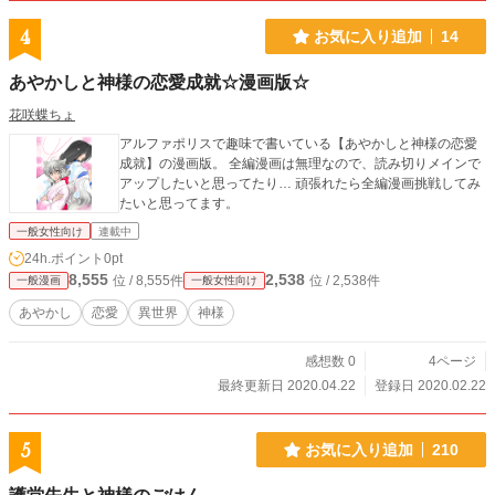
4
お気に入り追加
14
あやかしと神様の恋愛成就☆漫画版☆
花咲蝶ちょ
アルファポリスで趣味で書いている【あやかしと神様の恋愛
成就】の漫画版。 全編漫画は無理なので、読み切りメインで
アップしたいと思ってたり… 頑張れたら全編漫画挑戦してみ
たいと思ってます。
一般女性向け
連載中
24h.ポイント
0pt
8,555
2,538
位 / 8,555件
位 / 2,538件
一般漫画
一般女性向け
あやかし
恋愛
異世界
神様
感想数 0
4ページ
最終更新日 2020.04.22
登録日 2020.02.22
5
お気に入り追加
210