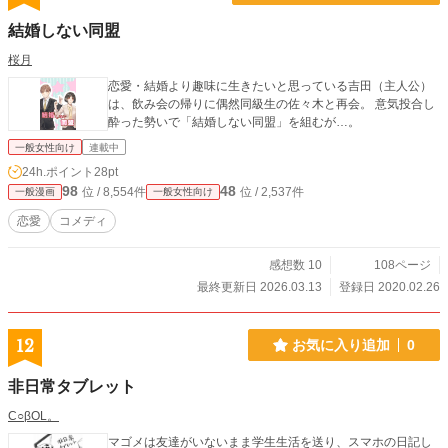
結婚しない同盟
桜月
恋愛・結婚より趣味に生きたいと思っている吉田（主人公）
は、飲み会の帰りに偶然同級生の佐々木と再会。 意気投合し
酔った勢いで「結婚しない同盟」を組むが…。
一般女性向け
連載中
24h.ポイント
28pt
98
48
位 / 8,554件
位 / 2,537件
一般漫画
一般女性向け
恋愛
コメディ
感想数 10
108ページ
最終更新日 2026.03.13
登録日 2020.02.26
12
お気に入り追加
0
非日常タブレット
C○βOL。
マゴメは友達がいないまま学生生活を送り、スマホの日記し