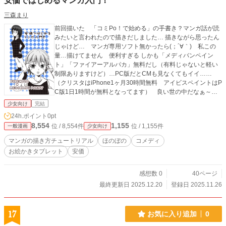
安価ではじめるマンガ入門！
三森まり
前回描いた 「コミPo！で始める」の手書き？マンガ話が読
みたいと言われたので描きだしました… 描きながら思ったん
じゃけど… マンガ専用ソフト無かったら(；´∀｀) 私この
量…描けてません 便利すぎる しかも「メディバンペイン
ト」「ファイアーアルパカ」無料だし（有料じゃないと軽い
制限ありますけど）…PC版だとCMも見なくてもイイ……
（クリスタはiPhone1ヶ月30時間無料 アイビスペイントはP
C版1日1時間が無料となってます） 良い世の中だなぁ～～
シミジミ(*´ω`*)
少女向け
完結
24h.ポイント
0pt
8,554
1,155
位 / 8,554件
位 / 1,155件
一般漫画
少女向け
マンガの描き方チュートリアル
ほのぼの
コメディ
お絵かきタブレット
安価
感想数 0
40ページ
最終更新日 2025.12.20
登録日 2025.11.26
17
お気に入り追加
0