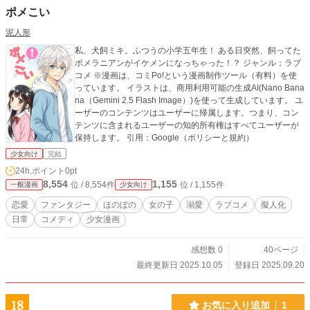
ポメこい
泥人形
私、犬飼ミキ。ふつうの小学五年生！ ある日突然、飼ってた
ポメラニアンがイケメンになっちゃった！？ ジャンル；ラブ
コメ ※漫画は、コミPo!という漫画制作ツール（有料）を使
っています。 イラストは、商用利用可能の生成AI(Nano Bana
na（Gemini 2.5 Flash Image）)を使って生成しています。 ユ
ーザーのコンテンツはユーザーに帰属します。つまり、コン
テンツに含まれるユーザーの知的所有権はすべてユーザーが
保持します。 引用：Google（ポリシーと規約）
少女向け
完結
24h.ポイント
0pt
8,554
1,155
位 / 8,554件
位 / 1,155件
一般漫画
少女向け
恋愛
ファンタジー
ほのぼの
女の子
溺愛
ラブコメ
擬人化
日常
コメディ
少女漫画
感想数 0
40ページ
最終更新日 2025.10.05
登録日 2025.09.20
18
お気に入り追加
1