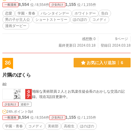
8,554
1,155
位 / 8,554件
位 / 1,155件
一般漫画
少女向け
恋愛
学園・青春
バレンタインデー
ホワイトデー
告白
男の子が主人公
ショートストーリー
ほのぼの
コメディ
漫画ダービー
感想数 0
9ページ
最終更新日 2024.03.18
登録日 2024.03.18
36
お気に入り追加
6
片隅のぼくら
ao
地味な美術部員２人とお気楽生徒会長のおかしな交流の記
録。現在3話目更新中。
少女向け
連載中
24h.ポイント
0pt
8,554
1,155
位 / 8,554件
位 / 1,155件
一般漫画
少女向け
学園・青春
コメディ
美術部
高校生
ほのぼの