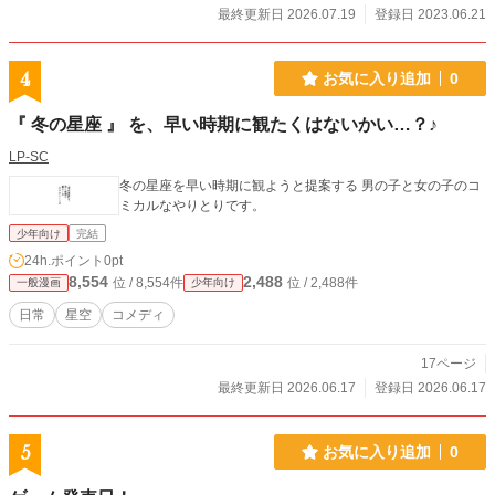
最終更新日 2026.07.19
登録日 2023.06.21
4
お気に入り追加
0
『 冬の星座 』 を、早い時期に観たくはないかい…？♪
LP-SC
冬の星座を早い時期に観ようと提案する 男の子と女の子のコ
ミカルなやりとりです。
少年向け
完結
24h.ポイント
0pt
8,554
2,488
位 / 8,554件
位 / 2,488件
一般漫画
少年向け
日常
星空
コメディ
17ページ
最終更新日 2026.06.17
登録日 2026.06.17
5
お気に入り追加
0