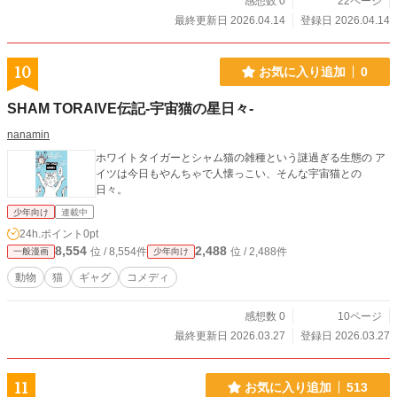
感想数 0
22ページ
最終更新日 2026.04.14
登録日 2026.04.14
10
お気に入り追加
0
SHAM TORAIVE伝記-宇宙猫の星日々-
nanamin
ホワイトタイガーとシャム猫の雑種という謎過ぎる生態の ア
イツは今日もやんちゃで人懐っこい、そんな宇宙猫との
日々。
少年向け
連載中
24h.ポイント
0pt
8,554
2,488
位 / 8,554件
位 / 2,488件
一般漫画
少年向け
動物
猫
ギャグ
コメディ
感想数 0
10ページ
最終更新日 2026.03.27
登録日 2026.03.27
11
お気に入り追加
513