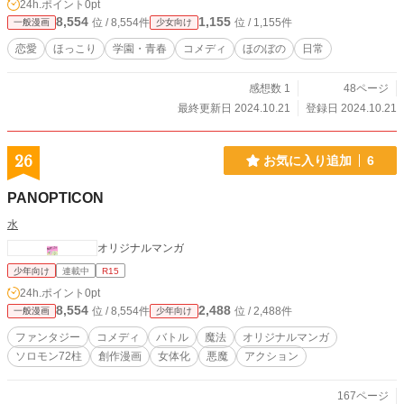
24h.ポイント
0pt
8,554
1,155
位 / 8,554件
位 / 1,155件
一般漫画
少女向け
恋愛
ほっこり
学園・青春
コメディ
ほのぼの
日常
感想数 1
48ページ
最終更新日 2024.10.21
登録日 2024.10.21
26
お気に入り追加
6
PANOPTICON
水
オリジナルマンガ
少年向け
連載中
R15
24h.ポイント
0pt
8,554
2,488
位 / 8,554件
位 / 2,488件
一般漫画
少年向け
ファンタジー
コメディ
バトル
魔法
オリジナルマンガ
ソロモン72柱
創作漫画
女体化
悪魔
アクション
167ページ