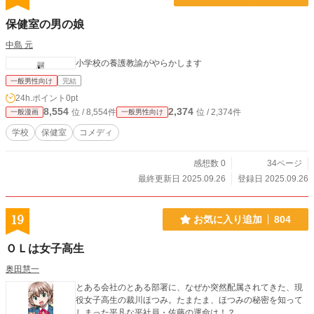
保健室の男の娘
中島 元
小学校の養護教諭がやらかします
一般男性向け
完結
24h.ポイント
0pt
8,554
2,374
位 / 8,554件
位 / 2,374件
一般漫画
一般男性向け
学校
保健室
コメディ
感想数 0
34ページ
最終更新日 2025.09.26
登録日 2025.09.26
19
お気に入り追加
804
ＯＬは女子高生
奥田慧一
とある会社のとある部署に、なぜか突然配属されてきた、現
役女子高生の裁川ほつみ。たまたま、ほつみの秘密を知って
しまった平凡な平社員・佐藤の運命は！？