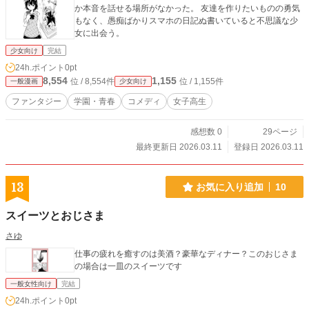
か本音を話せる場所がなかった。 友達を作りたいものの勇気
もなく、愚痴ばかりスマホの日記ぬ書いていると不思議な少
女に出会う。
少女向け
完結
24h.ポイント
0pt
8,554
1,155
位 / 8,554件
位 / 1,155件
一般漫画
少女向け
ファンタジー
学園・青春
コメディ
女子高生
感想数 0
29ページ
最終更新日 2026.03.11
登録日 2026.03.11
13
お気に入り追加
10
スイーツとおじさま
さゆ
仕事の疲れを癒すのは美酒？豪華なディナー？このおじさま
の場合は一皿のスイーツです
一般女性向け
完結
24h.ポイント
0pt