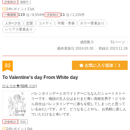
少女向け
連載中
24h.ポイント
21pt
119
11
位 / 8,554件
位 / 1,155件
一般漫画
少女向け
人外×少女
恋愛
コメディ
学園・青春
ホラー要素あり
シリアス要素あり
感想数 0
51ページ
最終更新日 2024.03.30
登録日 2023.11.28
35
お気に入り追加
1
To Valentine's day From White day
ひよりか🐥(桜崎 りか)
バレンタインデーとホワイトデーにちなんだショートストー
リーです。物語の主人公はまだまだ青い高校生男子！どうや
ら自分はバレンタインデーに過ちを犯してしまったと思って
いるみたいです。さて、どうなることやら。 お気軽に楽しん
でいただけると幸いです。
少女向け
完結
24h.ポイント
0pt