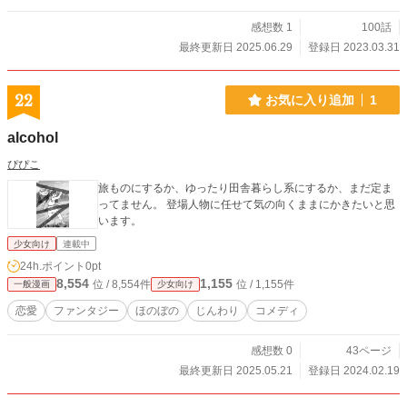
感想数 1
100話
最終更新日 2025.06.29
登録日 2023.03.31
22
お気に入り追加
1
alcohol
ぴぴこ
旅ものにするか、ゆったり田舎暮らし系にするか、まだ定ま
ってません。 登場人物に任せて気の向くままにかきたいと思
います。
少女向け
連載中
24h.ポイント
0pt
8,554
1,155
位 / 8,554件
位 / 1,155件
一般漫画
少女向け
恋愛
ファンタジー
ほのぼの
じんわり
コメディ
感想数 0
43ページ
最終更新日 2025.05.21
登録日 2024.02.19