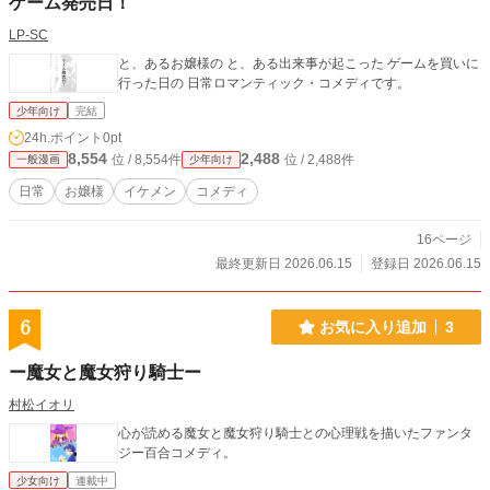
ゲーム発売日！
LP-SC
と、あるお嬢様の と、ある出来事が起こった ゲームを買いに
行った日の 日常ロマンティック・コメディです。
少年向け
完結
24h.ポイント
0pt
8,554
2,488
位 / 8,554件
位 / 2,488件
一般漫画
少年向け
日常
お嬢様
イケメン
コメディ
16ページ
最終更新日 2026.06.15
登録日 2026.06.15
6
お気に入り追加
3
ー魔女と魔女狩り騎士ー
村松イオリ
心が読める魔女と魔女狩り騎士との心理戦を描いたファンタ
ジー百合コメディ。
少女向け
連載中