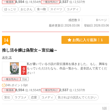
8,554
2,537
位 / 8,554件
位 / 2,537件
一般漫画
一般女性向け
ほっこり
おじさん
食べ物
スイーツ
コメディ
感想数 0
8ページ
最終更新日 2026.03.06
登録日 2026.03.06
14
お気に入り追加
1
推し活令嬢は偽聖女～宣伝編～
水中 沈
私が書いている小説の宣伝漫画を描きました。 もし、興味を
もっていただけたなら、作品一覧から、是非読んで見てくだ
さい！
一般女性向け
完結
24h.ポイント
0pt
8,554
2,537
位 / 8,554件
位 / 2,537件
一般漫画
一般女性向け
宣伝
ラブコメ
恋愛
コメディ
良ければ小説読んでください
1話