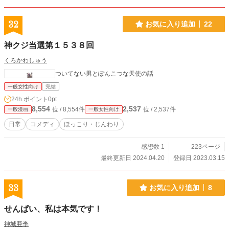
32
お気に入り追加
22
神クジ当選第１５３８回
くろかわしゅう
ついてない男とぽんこつな天使の話
一般女性向け
完結
24h.ポイント
0pt
8,554
2,537
位 / 8,554件
位 / 2,537件
一般漫画
一般女性向け
日常
コメディ
ほっこり・じんわり
感想数 1
223ページ
最終更新日 2024.04.20
登録日 2023.03.15
33
お気に入り追加
8
せんぱい、私は本気です！
神城亜季