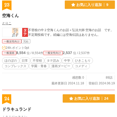
23
お気に入り追加
9
空海くん
とりこ
不登校の中２空海くんのお話＋弘法大師 空海のお話 です。
不定期投稿です。続編には空海伝説はありません。
一般女性向け
完結
24h.ポイント
0pt
8,554
2,537
位 / 8,554件
位 / 2,537件
一般漫画
一般女性向け
ほのぼの
日常
不登校
タテ読み
中学
ひきこもり
コンプレックス
学園・青春
漫画ダービー
コメディ
感想数 0
89話
最終更新日 2024.11.18
登録日 2024.06.19
24
お気に入り追加
24
ドラキュランド