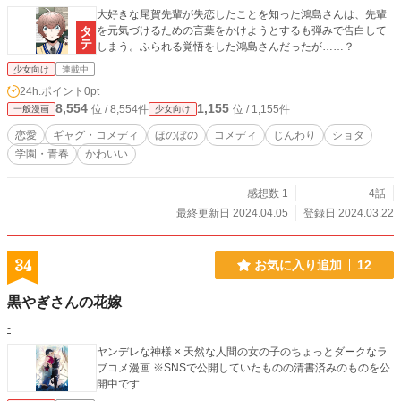
大好きな尾賀先輩が失恋したことを知った鴻島さんは、先輩
を元気づけるための言葉をかけようとするも弾みで告白して
しまう。ふられる覚悟をした鴻島さんだったが……？
少女向け
連載中
24h.ポイント
0pt
8,554
1,155
位 / 8,554件
位 / 1,155件
一般漫画
少女向け
恋愛
ギャグ・コメディ
ほのぼの
コメディ
じんわり
ショタ
学園・青春
かわいい
感想数 1
4話
最終更新日 2024.04.05
登録日 2024.03.22
34
お気に入り追加
12
黒やぎさんの花嫁
-
ヤンデレな神様 × 天然な人間の女の子のちょっとダークなラ
ブコメ漫画 ※SNSで公開していたものの清書済みのものを公
開中です