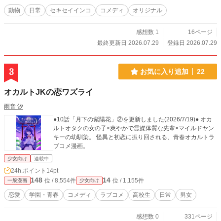
動物
日常
セキセイインコ
コメディ
オリジナル
感想数 1
16ページ
最終更新日 2026.07.29
登録日 2026.07.29
3
お気に入り追加
22
オカルトJKの恋ワズライ
雨音 汐
●10話「月下の紫陽花」②を更新しました(2026/7/19)● オカ
ルトオタクの女の子×爽やかで霊媒体質な先輩×マイルドヤン
キーの幼馴染。 怪異と初恋に振り回される、青春オカルトラ
ブコメ漫画。
少女向け
連載中
24h.ポイント
14pt
148
14
位 / 8,554件
位 / 1,155件
一般漫画
少女向け
恋愛
学園・青春
コメディ
ラブコメ
高校生
日常
男女
感想数 0
331ページ