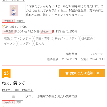
ふうこジャスミン
「何故だか分からないけど、私は16歳を迎える為だけに、こ
の世に生まれてきた気がする…」16歳の誕生日、真琴の前に
現れたのは、怪しいイケメンドラキュラで…
少女向け
連載中
24h.ポイント
0pt
8,554
1,155
位 / 8,554件
位 / 1,155件
一般漫画
少女向け
恋愛
ファンタジー
学園・青春
ギャグ・コメディ
ほのぼの
イケメン
コメディ
じんわり
感想数 9
77ページ
最終更新日 2024.11.09
登録日 2024.09.11
25
お気に入り追加
6
ねぇ、笑って
仲ぽまろ（旧・仲麻呂）
ダウナー系後輩の笑顔が見たい先輩の話。
少女向け
完結