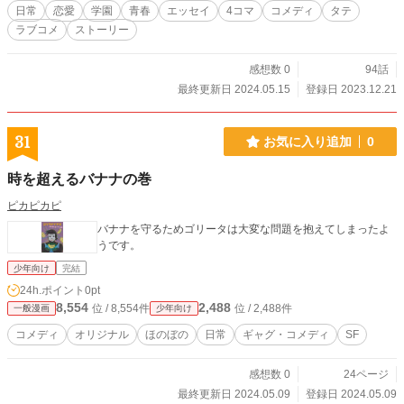
日常
恋愛
学園
青春
エッセイ
4コマ
コメディ
タテ
ラブコメ
ストーリー
感想数 0
94話
最終更新日 2024.05.15
登録日 2023.12.21
31
お気に入り追加
0
時を超えるバナナの巻
ピカピカピ
バナナを守るためゴリータは大変な問題を抱えてしまったよ
うです。
少年向け
完結
24h.ポイント
0pt
8,554
2,488
位 / 8,554件
位 / 2,488件
一般漫画
少年向け
コメディ
オリジナル
ほのぼの
日常
ギャグ・コメディ
SF
感想数 0
24ページ
最終更新日 2024.05.09
登録日 2024.05.09