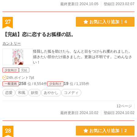
最終更新日 2024.10.05
登録日 2023.02.07
27
お気に入り追加
4
【完結】恋に恋するお狐様の話。
カントリー
怪我した狐を助けたら、なんと目をつけられ攫われました。
描きたい部分だけ描きました。更新は不明です。ごめんなさ
い！
少女向け
完結
24h.ポイント
7pt
258
19
位 / 8,554件
位 / 1,155件
一般漫画
少女向け
恋愛
和風
妖怪
あやかし
コメディ
12ページ
最終更新日 2024.10.02
登録日 2024.10.02
28
お気に入り追加
2