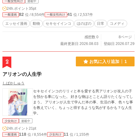
一般女性向け
連載中
24h.ポイント
35pt
82
41
位 / 8,554件
位 / 2,537件
一般漫画
一般女性向け
エッセイ漫画
動物
セキセイインコ
ほのぼの
日常
コメディ
感想数 0
8ページ
最終更新日 2026.08.03
登録日 2026.07.29
2
お気に入り追加
1
アリオンの人生学
しばかしゅう
セキセイインコのリリィと本を愛する男アリオンが友人の子
を預かる事になった。 好きな物はとことん語りたくなってし
まう。 アリオンが人生で学んだ本の事、生活の事、色々な事
を教えていく、ちょっと得するような気がするかも？な人生
学。
少女向け
連載中
24h.ポイント
21pt
118
11
位 / 8,554件
位 / 1,155件
一般漫画
少女向け