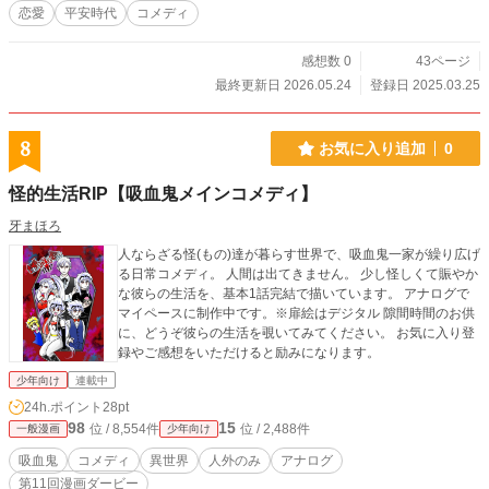
恋愛
平安時代
コメディ
感想数 0
43ページ
最終更新日 2026.05.24
登録日 2025.03.25
8
お気に入り追加
0
怪的生活RIP【吸血鬼メインコメディ】
牙まほろ
人ならざる怪(もの)達が暮らす世界で、吸血鬼一家が繰り広げ
る日常コメディ。 人間は出てきません。 少し怪しくて賑やか
な彼らの生活を、基本1話完結で描いています。 アナログで
マイペースに制作中です。※扉絵はデジタル 隙間時間のお供
に、どうぞ彼らの生活を覗いてみてください。 お気に入り登
録やご感想をいただけると励みになります。
少年向け
連載中
24h.ポイント
28pt
98
15
位 / 8,554件
位 / 2,488件
一般漫画
少年向け
吸血鬼
コメディ
異世界
人外のみ
アナログ
第11回漫画ダービー