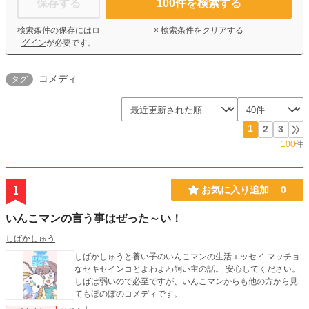
保存する
100
件を検索する
検索条件の保存には
ロ
× 検索条件をクリアする
グイン
が必要です。
コメディ
タグ
1
2
3
100
件
1
お気に入り追加
0
いんこマンの言う事はぜった～い！
しばかしゅう
しばかしゅうと養い子のいんこマンの生活エッセイ マッチョ
なセキセインコとよわよわ飼い主の話。 安心してください。
しばは弱いので必至ですが、いんこマンからも他の方から見
てもほのぼのコメディです。