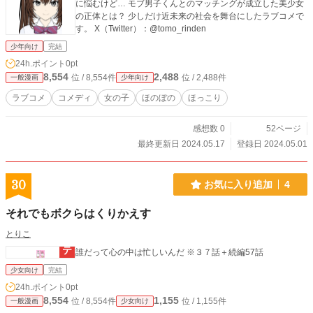
に悩むけど… モブ男子くんとのマッチングが成立した美少女
の正体とは？ 少しだけ近未来の社会を舞台にしたラブコメで
す。 X（Twitter）：@tomo_rinden
少年向け
完結
24h.ポイント
0pt
8,554
2,488
位 / 8,554件
位 / 2,488件
一般漫画
少年向け
ラブコメ
コメディ
女の子
ほのぼの
ほっこり
感想数 0
52ページ
最終更新日 2024.05.17
登録日 2024.05.01
30
お気に入り追加
4
それでもボクらはくりかえす
とりこ
誰だって心の中は忙しいんだ ※３７話＋続編57話
少女向け
完結
24h.ポイント
0pt
8,554
1,155
位 / 8,554件
位 / 1,155件
一般漫画
少女向け