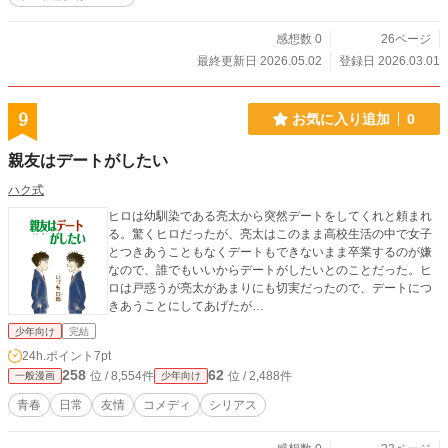
感想数 0
26ページ
最終更新日 2026.05.02
登録日 2026.03.01
9
お気に入り追加
0
親友はデートがしたい
ハク式
ヒロは幼馴染である亮太から突然デートをしてくれと頼まれ
る。驚くヒロだったが、亮太はこのまま高校生活の中で女子
とつきあうこともなくデートもできないまま卒業するのが嫌
なので、誰でもいいからデートがしたいとのことだった。ヒ
ロは戸惑うが亮太があまりにも切実だったので、デートにつ
きあうことにしてあげたが…
少年向け
完結
24h.ポイント
7pt
258
62
位 / 8,554件
位 / 2,488件
一般漫画
少年向け
青春
日常
友情
コメディ
シリアス