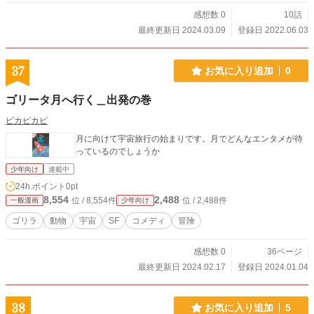
感想数 0
10話
最終更新日 2024.03.09
登録日 2022.06.03
37
お気に入り追加
0
ゴリータ月へ行く＿出発の巻
ピカピカピ
月に向けて宇宙旅行の始まりです。月でどんなエンタメが待
っているのでしょうか
少年向け
連載中
24h.ポイント
0pt
8,554
2,488
位 / 8,554件
位 / 2,488件
一般漫画
少年向け
ゴリラ
動物
宇宙
SF
コメディ
冒険
感想数 0
36ページ
最終更新日 2024.02.17
登録日 2024.01.04
38
お気に入り追加
5