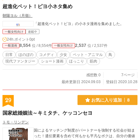
超進化ペット！ピヨ小ネタ集め
朝陽ヨル（月嶺）
「超進化ペット！ピヨ」の小ネタ漫画を集めました。
一般女性向け
連載中
24h.ポイント
0pt
8,554
2,537
位 / 8,554件
位 / 2,537件
一般漫画
一般女性向け
日常
ほのぼの
コメディ
少女
ペット・アニマル
鳥
現代ファンタジー
ショート漫画
ほっこり
筋肉
感想数 0
7ページ
最終更新日 2024.09.03
登録日 2020.10.28
29
お気に入り追加
8
国家総婚姻法～キミタチ、ケッコンセヨ
トモ・リンデン
国によるマッチング制度がパートナーを強制する社会が始ま
った！遺伝要素を含めて何もかも平凡なボクは、自分の価値