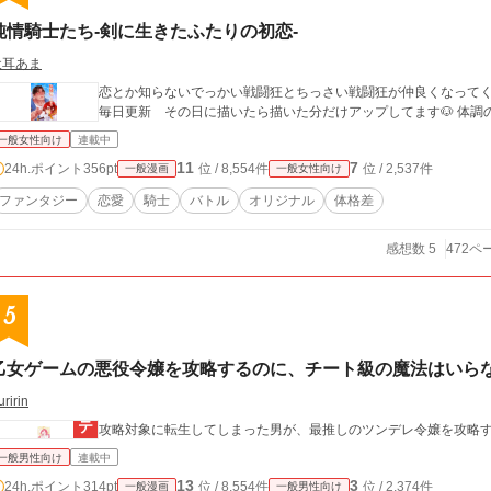
純情騎士たち-剣に生きたふたりの初恋-
犬耳あま
恋とか知らないでっかい戦闘狂とちっさい戦闘狂が仲良くなってくのを
毎日更新 その日に描いたら描いた分だけアップしてます🐶 体調
一般女性向け
連載中
11
7
24h.ポイント
356pt
位 / 8,554件
位 / 2,537件
一般漫画
一般女性向け
ファンタジー
恋愛
騎士
バトル
オリジナル
体格差
感想数 5
472ペ
5
乙女ゲームの悪役令嬢を攻略するのに、チート級の魔法はいら
uririn
攻略対象に転生してしまった男が、最推しのツンデレ令嬢を攻略
一般男性向け
連載中
13
3
24h.ポイント
314pt
位 / 8,554件
位 / 2,374件
一般漫画
一般男性向け