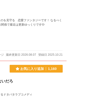
見守る 恋愛ファンタジーです！ なるべく
の関係で最近は更新ゆっくりです🐶
ージ
最終更新日 2026.08.07
登録日 2025.10.21
お気に入り追加
1,160
ないだろ
するドタバタラブコメディ