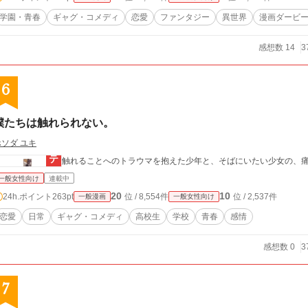
学園・青春
ギャグ・コメディ
恋愛
ファンタジー
異世界
漫画ダービ
感想数 14
3
6
僕たちは触れられない。
ホソダ ユキ
触れることへのトラウマを抱えた少年と、そばにいたい少女の、
一般女性向け
連載中
20
10
24h.ポイント
263pt
位 / 8,554件
位 / 2,537件
一般漫画
一般女性向け
恋愛
日常
ギャグ・コメディ
高校生
学校
青春
感情
感想数 0
3
7