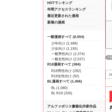
HOTランキング
年間アクセスランキング
最近更新された漫画
新着の漫画
一般漫画すべて (8,554)
少年向け (2,488)
少女向け (1,155)
一般男性向け (2,374)
R
一般女性向け (2,537)
R18漫画すべて (384)
R18男性向け (292)
R18女性向け (92)
BL漫画すべて (1,406)
BL (1,080)
BL R18 (326)
アルファポリス書籍化作家作品