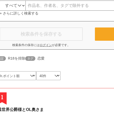
+ さらに詳しく検索する
検索条件を保存する
検索条件の保存には
ログイン
が必要です。
R18を排除
恋愛
指定
タグ
1
異世界公爵様とOL奥さま