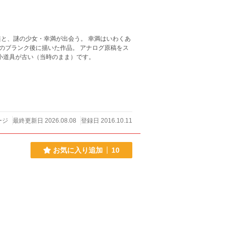
稚と、謎の少女・幸満が出会う。 幸満はいわくあ
電話など小道具が古い（当時のまま）です。
ージ
最終更新日 2026.08.08
登録日 2016.10.11
お気に入り追加
10