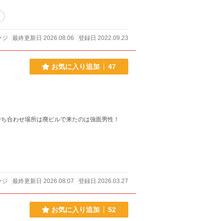
り
ージ
最終更新日 2026.08.06
登録日 2022.09.23
お気に入り追加
47
待ち合わせ場所は廃ビルで来たのは強面男性！
ージ
最終更新日 2026.08.07
登録日 2026.03.27
お気に入り追加
52