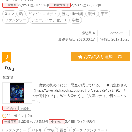
8,553
2,537
位 / 8,553件
位 / 2,537件
一般漫画
一般女性向け
3コマ
猫
ギャグ・コメディ
歴史・時代劇
現代
宇宙
ファンタジー
シュール・ナンセンス
学校
感想数 4
285ページ
最終更新日 2026.06.17
登録日 2017.10.23
9
お気に入り追加
71
『W』
化野鴇
――魔女の机の下には、悪魔が眠っている。 ◆刀魚秋さん
（https://www.alphapolis.co.jp/author/detail/724372491）と
の合同創作です。W主人公のうち『八咲ルディ』側のエピソ
ード。
少年向け
連載中
24h.ポイント
0pt
8,553
2,488
位 / 8,553件
位 / 2,488件
一般漫画
少年向け
ファンタジー
バトル
学校
百合
ダークファンタジー