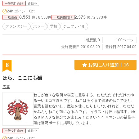
一般男性向け
連載中
24h.ポイント
0pt
8,553
2,373
位 / 8,553件
位 / 2,373件
一般漫画
一般男性向け
ファンタジー
ホラー
学校
ジュブナイル
感想数 0
100ページ
最終更新日 2019.08.29
登録日 2017.04.09
8
お気に入り追加
16
ほら、ここにも猫
広翼
ねこが色々な場所や場面に登場する。ただただそれだけのゆ
るーい３コマ漫画です。 ねこはあくまで普通のねこであり、
言葉も話せないし、魔法を使ったりもしないけれど、なぜだ
かみんなねこが気になるのです。 イラストは日々精進中。ゆ
るさＭＡＸな気分でお楽しみください＾＾ ※マンガの補足事
項は近況ボードに掲載しています。
一般女性向け
連載中
24h.ポイント
0pt