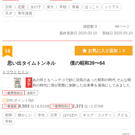
日常
恋愛
女の子
美大
学校
青春
ほっこり
シリアス
天才
青年漫画
感想数 0
48ページ
最終更新日 2025.03.10
登録日 2025.03.10
14
お気に入り追加
0
思い出タイムトンネル 僕の昭和39〜64
トリウミ ヒトシ
あの何ともヘンテコで妙に活気のあった昭和の時代 そんな昭
和の時代に僕が実際に体験した出来事を漫画にしてみました
一般男性向け
連載中
24h.ポイント
0pt
8,553
2,373
位 / 8,553件
位 / 2,373件
一般漫画
一般男性向け
昭和
懐かしい
学生
日常
ほのぼの
ギャグ・コメディ
子ども
学校
20話