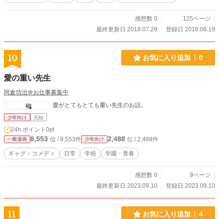
感想数 0
125ページ
最終更新日 2018.07.29
登録日 2018.06.19
10
お気に入り追加
0
愛の重い先生
阿倉功治＠お仕事募集中
愛がとてもとても重い先生のお話。
少年向け
完結
24h.ポイント
0pt
8,553
2,488
位 / 8,553件
位 / 2,488件
一般漫画
少年向け
ギャグ・コメディ
日常
学校
学園・青春
感想数 0
9ページ
最終更新日 2023.09.10
登録日 2023.09.10
11
お気に入り追加
4