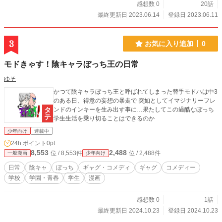
感想数 0
20話
最終更新日 2023.06.14
登録日 2023.06.11
3
お気に入り追加
0
モドきゃす！陰キャラぼっち王の日常
ゆそ
かつて陰キャラぼっち王と呼ばれてしまった替手モドハは中3
のある日、得意の妄想の暴走で 突如としてイマジナリーフレ
ンドのインキーを生み出す事に…果たしてこの過酷なぼっち
学生生活を乗り切ることはできるのか
少年向け
連載中
24h.ポイント
0pt
8,553
2,488
位 / 8,553件
位 / 2,488件
一般漫画
少年向け
日常
陰キャ
ぼっち
ギャグ・コメディ
ギャグ
コメディー
学校
学園・青春
学生
漫画
感想数 0
1話
最終更新日 2024.10.23
登録日 2024.10.23