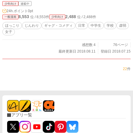
少年向け
連載中
24h.ポイント
0pt
8,553
2,488
位 / 8,553件
位 / 2,488件
一般漫画
少年向け
ほっこり
じんわり
ギャグ・コメディ
日常
中学生
学校
虚弱
女子
感想数 4
76ページ
最終更新日 2018.08.11
登録日 2018.07.15
22
件
アプリ一覧