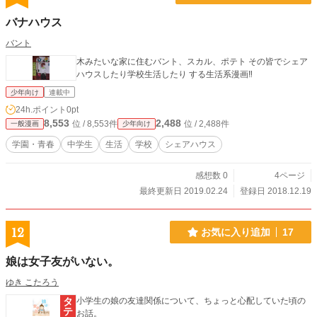
バナハウス
バント
木みたいな家に住むバント、スカル、ポテト その皆でシェア
ハウスしたり学校生活したり する生活系漫画‼
少年向け
連載中
24h.ポイント
0pt
8,553
2,488
位 / 8,553件
位 / 2,488件
一般漫画
少年向け
学園・青春
中学生
生活
学校
シェアハウス
感想数 0
4ページ
最終更新日 2019.02.24
登録日 2018.12.19
12
お気に入り追加
17
娘は女子友がいない。
ゆき こたろう
小学生の娘の友達関係について、ちょっと心配していた頃の
お話。