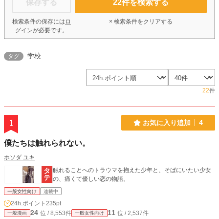
保存する
22
件を検索する
検索条件の保存には
ロ
× 検索条件をクリアする
グイン
が必要です。
学校
タグ
22
件
1
お気に入り追加
4
僕たちは触れられない。
ホソダ ユキ
触れることへのトラウマを抱えた少年と、そばにいたい少女
の、痛くて優しい恋の物語。
一般女性向け
連載中
24h.ポイント
235pt
24
11
位 / 8,553件
位 / 2,537件
一般漫画
一般女性向け