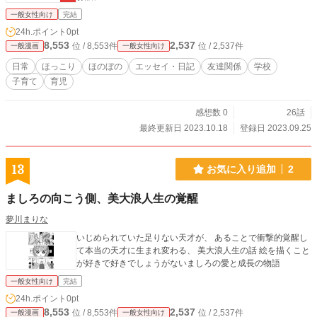
一般女性向け
完結
24h.ポイント
0pt
8,553
2,537
位 / 8,553件
位 / 2,537件
一般漫画
一般女性向け
日常
ほっこり
ほのぼの
エッセイ・日記
友達関係
学校
子育て
育児
感想数 0
26話
最終更新日 2023.10.18
登録日 2023.09.25
13
お気に入り追加
2
ましろの向こう側、美大浪人生の覚醒
夢川まりな
いじめられていた足りない天才が、 あることで衝撃的覚醒し
て本当の天才に生まれ変わる、 美大浪人生の話 絵を描くこと
が好きで好きでしょうがないましろの愛と成長の物語
一般女性向け
完結
24h.ポイント
0pt
8,553
2,537
位 / 8,553件
位 / 2,537件
一般漫画
一般女性向け