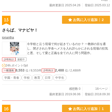
最終更新日 2025.04.26
登録日 2025.03.12
15
お気に入り追加
2
さらば、マナビヤ！
ionantha
今学校と云う現場で何が起きているのか？ 一教師の目を通
し、閉ざされた学舎へメスを入れ詳らかにされる現場の狂気
と悪、そして愛と正義を全ての人に問う問題作。
少年向け
連載中
24h.ポイント
0pt
8,553
2,488
位 / 8,553件
位 / 2,488件
一般漫画
少年向け
学園・青春
学校
教育
日常
中学生
感想数 0
16ページ
最終更新日 2019.06.06
登録日 2018.09.30
16
お気に入り追加
1