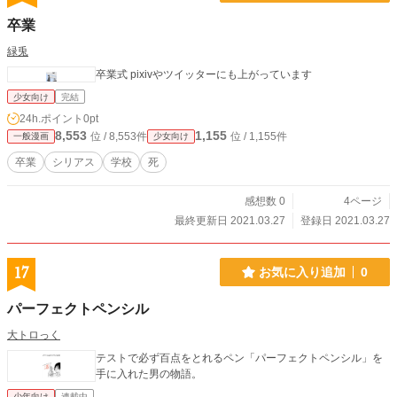
卒業
緑兎
卒業式 pixivやツイッターにも上がっています
少女向け
完結
24h.ポイント
0pt
8,553
1,155
位 / 8,553件
位 / 1,155件
一般漫画
少女向け
卒業
シリアス
学校
死
感想数 0
4ページ
最終更新日 2021.03.27
登録日 2021.03.27
17
お気に入り追加
0
パーフェクトペンシル
大トロっく
テストで必ず百点をとれるペン「パーフェクトペンシル」を
手に入れた男の物語。
少年向け
連載中