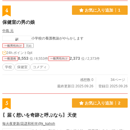
4
お気に入り追加
1
保健室の男の娘
中島 元
小学校の養護教諭がやらかします
一般男性向け
完結
24h.ポイント
0pt
8,553
2,373
位 / 8,553件
位 / 2,373件
一般漫画
一般男性向け
学校
保健室
コメディ
感想数 0
34ページ
最終更新日 2025.09.26
登録日 2025.09.26
5
お気に入り追加
2
〖届く想いを奇跡と呼ぶなら〗天使
毎火夜更新/花迸和裄🌸@k_kahoh