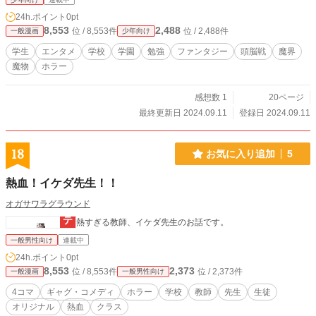
24h.ポイント
0pt
8,553
2,488
位 / 8,553件
位 / 2,488件
一般漫画
少年向け
学生
エンタメ
学校
学園
勉強
ファンタジー
頭脳戦
魔界
魔物
ホラー
感想数 1
20ページ
最終更新日 2024.09.11
登録日 2024.09.11
18
お気に入り追加
5
熱血！イケダ先生！！
オガサワラグラウンド
熱すぎる教師、イケダ先生のお話です。
一般男性向け
連載中
24h.ポイント
0pt
8,553
2,373
位 / 8,553件
位 / 2,373件
一般漫画
一般男性向け
4コマ
ギャグ・コメディ
ホラー
学校
教師
先生
生徒
オリジナル
熱血
クラス