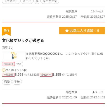
メガネ男子
スーツ
靴
先生と生徒
感想数 0
18ページ
最終更新日 2025.08.27
登録日 2025.08.27
20
お気に入り追加
0
文化祭マジックが過ぎる
雨塔けい
文化祭要素0.0000000001％。 このネタって今の中高生に伝
わるんでしょうか。
少女向け
完結
24h.ポイント
0pt
8,553
1,155
位 / 8,553件
位 / 1,155件
一般漫画
少女向け
恋愛
学校
感想数 0
1ページ
最終更新日 2022.01.09
登録日 2022.01.09