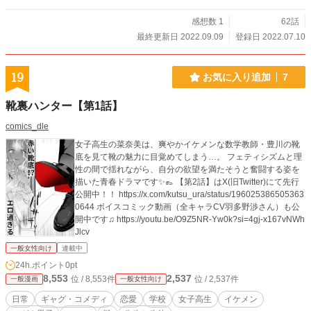
感想数 1
62話
最終更新日 2022.09.09
登録日 2022.07.10
19
お気に入り追加
7
靴裏ハンター【第1話】
comics_dle
女子高生の菜奈美は、爽やかイケメンな数学教師・豊川の靴
底を見て靴の魅力に目覚めてしまう…。 フェティシズムと理
性の間で揺れながら、自分の欲望を満たそうと奮闘する姿を
描いた青春ドラマです✨️👞 【第2話】はX(旧Twitter)にて先行
公開中！！ https://x.com/kutsu_ura/status/196025386505363
0644 ボイスコミック動画（全キャラCV羽多野渉さん）も公
開中です♫ https://youtu.be/O9Z5NR-Yw0k?si=4gj-x167vNWh
Jlcv
一般女性向け
連載中
24h.ポイント
0pt
8,553
2,537
位 / 8,553件
位 / 2,537件
一般漫画
一般女性向け
日常
ギャグ・コメディ
恋愛
学校
女子高生
イケメン