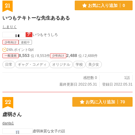
21
お気に入り追加
0
いつもテキトーな先生あるある
しまりく
いつもそうしろ
少年向け
連載中
24h.ポイント
0pt
8,553
2,488
位 / 8,553件
位 / 2,488件
一般漫画
少年向け
日常
ギャグ・コメディ
オリジナル
学校
美少女
感想数 0
1話
最終更新日 2022.05.31
登録日 2022.05.31
22
お気に入り追加
70
虚弱さん
danta1
虚弱体質な女子の話