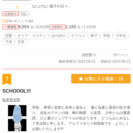
なにげない親子の日々。
少女向け
完結
24h.ポイント
0pt
8,553
1,155
位 / 8,553件
位 / 1,155件
一般漫画
少女向け
恋愛
ギャグ・コメディ
ほのぼの
ラブコメ
親子
学校
小学生
子供
日常
感想数 0
25ページ
最終更新日 2023.09.21
登録日 2023.09.21
7
お気に入り追加
15
SCHOOOL!!!
松本壱太郎
学校、 希望と妄想と未来と過去と、 傷と塩素と退屈の吹き溜
り。 劣化カアテンの味、蝉の咆哮、入道雲。 少年たちの遭遇
譚。 ひと夏のジュブナイルが始まります。 どうもはじめまし
て壱太郎と申します。 アルファポリス初投稿です、よろしく
お願いいたします!!!