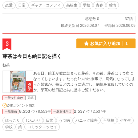
恋愛
日常
ギャグ・コメディ
高校生
学校
青春
感情
感想数 0
37話
最終更新日 2026.08.07
登録日 2026.06.09
2
お気に入り追加
1
芽茶は今日も絵日記を描く
朝茶
ある日、飴玉が喉に詰まった芽茶。その後、芽茶はうつ病に
なってしまいます。たった1つの出来事で、病気になってしま
った姉妹が、毎日どのように過ごし、病気を克服していくの
か。芽茶の絵日記と共に是非ご覧ください。
一般女性向け
完結
24h.ポイント
0pt
8,553
2,537
位 / 8,553件
位 / 2,537件
一般漫画
一般女性向け
ほっこり
じんわり
日常
うつ病
パニック障害
不登校
小学生
学校
娘
コミックエッセイ