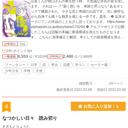
山名くんが秋口さんの事を想う時、 不思議な存在が姿を現し
ます。 それは──..? ”届く想いを 奇跡と呼ぶなら” あるギミ
ックで構築された、小さな恋と奇蹟のお話です。 古い創作な
がら自身でも様々な熱意を感じる一作です。是非。 ❖ 近況ボ
ードにてこの作品のことを少し語っております。 https://www.
alphapolis.co.jp/diary/view/174294 ❖ アルファポリスで公開
したこちらは旧版の本編に新規構成を加えたものとなりま
す。 こちらに加筆修正と解説、本としての新規構成を加えた
電子書籍新装版をメロンブックス様でご用意しております▼
少年向け
完結
https://www.melonbooks.co.jp/detail/detail.php?product_id=4
24h.ポイント
0pt
71965 本編をお気に召しましたら是非お求め頂けましたら幸
8,553
2,488
位 / 8,553件
位 / 2,488件
一般漫画
少年向け
いです。 併せてお楽しみ頂けるかと存じます。 ❁❁❁❁❁❁❁
❁❁❁❁❁ 電子書籍新装版収録特典 ❁❁❁❁❁❁❁❁❁❁❁❁ ・
ファンタジー
日常
恋
男女
恋愛
学ラン
セーラー服
新装版用描き下ろしカラー表紙を裏表紙まで続いた絵柄で
少年少女
学校
天使
（漫画投稿サイトやサンプルでは片面のみ公開 ・上記新規表
紙絵の文字無ver. ・2010年版オフ本の表紙裏表紙 （特殊紙
に色刷り仕様でした ・2003年の初版コピー誌表紙裏表紙
感想数 0
24ページ
（当時色紙に刷った現物画像を発掘。 それに伴う解説付
最終更新日 2022.03.08
登録日 2022.03.08
き! ・2010年版表紙のモノクロ原画 ❖ 初版コピー誌：2003年
12月28日 オフ本刊行：2010年8月29日 新装版：2022年3月8
日
6
お気に入り追加
1
なつかしい日々 読み切り
すぎもとりょうた