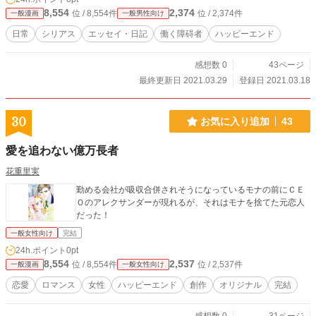
8,554
2,374
位 / 8,554件
位 / 2,374件
一般漫画
一般男性向け
日常
シリアス
エッセイ・日記
働く障碍者
ハッピーエンド
感想数 0
43ページ
最終更新日 2021.03.29
登録日 2021.03.18
30
お気に入り追加
43
愛を追わない億万長者
花重里実
勤める会社が吸収合併されそうになっているモナの前にＣＥ
Ｏのアレクサンダーが現れるが、それはモナを捨てた元恋人
だった！
一般女性向け
完結
24h.ポイント
0pt
8,554
2,537
位 / 8,554件
位 / 2,537件
一般漫画
一般女性向け
恋愛
ロマンス
女性
ハッピーエンド
創作
オリジナル
完結