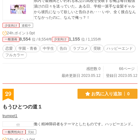
県内で最難関といわれる私立の高校を受験する俺は毎日勉強
漬けの日々を送っていた。ある日、学校一派手な金髪ギャル
から彼氏になって欲しいと告白され‥‥ いや、全く接点なん
てなかったのに、なんで俺っ？！
少女向け
連載中
24h.ポイント
0pt
8,554
1,155
位 / 8,554件
位 / 1,155件
一般漫画
少女向け
恋愛
学園・青春
中学生
告白
ラブコメ
受験
ハッピーエンド
フルカラー
感想数 0
66ページ
最終更新日 2023.05.12
登録日 2023.05.12
29
お気に入り追加
0
もうひとつの道１
trumpet1
働く精神障碍者をテーマとしたものです。ハッピーエンド。
一般男性向け
完結
24h.ポイント
0pt