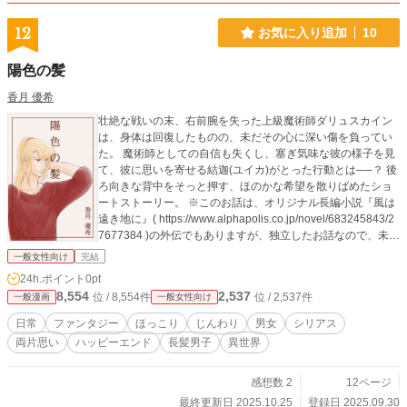
12
お気に入り追加
10
陽色の髪
香月 優希
壮絶な戦いの末、右前腕を失った上級魔術師ダリュスカイン
は、身体は回復したものの、未だその心に深い傷を負ってい
た。 魔術師としての自信も失くし、塞ぎ気味な彼の様子を見
て、彼に思いを寄せる結迦(ユイカ)がとった行動とは──？ 後
ろ向きな背中をそっと押す、ほのかな希望を散りばめたショ
ートストーリー。 ※このお話は、オリジナル長編小説『風は
遠き地に』( https://www.alphapolis.co.jp/novel/683245843/2
7677384 )の外伝でもありますが、独立したお話なので、未読
でも問題ありません。 ※また、このお話の後に続く２人の物
一般女性向け
完結
語は、オリジナル小説『Beside to you』( https://www.alphap
24h.ポイント
0pt
olis.co.jp/novel/683245843/133880515 )となります。
8,554
2,537
位 / 8,554件
位 / 2,537件
一般漫画
一般女性向け
日常
ファンタジー
ほっこり
じんわり
男女
シリアス
両片思い
ハッピーエンド
長髪男子
異世界
感想数 2
12ページ
最終更新日 2025.10.25
登録日 2025.09.30