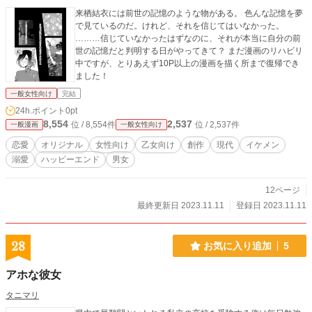
来栖結衣には前世の記憶のような物がある。 色んな記憶を夢
で見ているのだ。けれど、それを信じてはいなかった。
………信じていなかったはずなのに、それが本当に自分の前
世の記憶だと判明する日がやってきて？ まだ漫画のリハビリ
中ですが、とりあえず10P以上の漫画を描く所まで復帰でき
ました！
一般女性向け
完結
24h.ポイント
0pt
8,554
2,537
位 / 8,554件
位 / 2,537件
一般漫画
一般女性向け
恋愛
オリジナル
女性向け
乙女向け
創作
現代
イケメン
溺愛
ハッピーエンド
男女
12ページ
最終更新日 2023.11.11
登録日 2023.11.11
28
お気に入り追加
5
アホな彼女
タニマリ