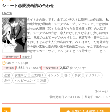
ショート恋愛漫画詰め合わせ
ENZYU
タイトルの通りです。全てコンテストに応募した作品達。 私
の絶対的な理解者・スータブル・プリンセスメアリーは教師
だった久瀬瞬（35）と生徒だった白雪沙羅（25）のお話で
す。スータブルの方は、恋人になりたてな今より少し前のお
話。 晩夏のエピローグのあらすじは、東雲琴子（作中には出
ておりませんが主人公の名前です。27）は当たった海外旅行
券を使い素敵な夏の思い出を求め旅立った。そこで出会った
のはオスカー・ウィリアム（38）という男性で―――という
感じです。※ネタバレにならない注意書き※ この二人にとっ
一般女性向け
連載中
てお互いだけ！という形ですのでご安心下さいませ。 The tw
24h.ポイント
0pt
o of them fell：何度も逢瀬を重ねた男女が一歩を踏み出すお
8,554
2,537
位 / 8,554件
位 / 2,537件
一般漫画
一般女性向け
話。いつも通りの30代男性×20代女性という年齢差の二人で
す。 night of Blessing：とあるパーティーで出会った30代男
恋愛
女性向け
乙女向け
イケメン
現代
男女
オリジナル
性と２０代女性のお話。 高潔な花の如く：絶対この人の事な
創作
ハッピーエンド
溺愛
んか好きにならない！(もう手遅れな事には無自覚)なヒロイ
ン、冷泉蝶華（26）と彼女を溺愛する春海蓮夜(36)の訳あり
婚姻生活ショート漫画です。 癒しの推し：よくペットショッ
34ページ
プへと通う美波華恋。そんな彼女の推しは―――
最終更新日 2023.11.07
登録日 2023.11.07
16
お気に入り追加
26