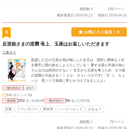
感想数 4
100ページ
最終更新日 2024.05.12
登録日 2024.04.10
6
お気に入り追加
8
反逆姫さまの逆襲 母上、玉座はお返しいただきます
三森まり
急逝した父の王座を我が物にした女王は 国民に興味なく好
き勝手に国の政をしようとしている！ 愛する国と民達の為に
そんなのは絶対許さない！ 女王から玉座を奪うため セラ姫
の逆襲が今始まる！！ とか そういうのです(；´∀｀) ちょ
っと 悪ノリで表紙に帯とかつけてみましたよ♪
一般女性向け
連載中
24h.ポイント
7pt
253
96
位 / 8,554件
位 / 2,537件
一般漫画
一般女性向け
恋愛
ファンタジー
異世界
ハッピーエンド
ざまぁ？
感想数 1
70ページ
最終更新日 2026.05.10
登録日 2025.09.24