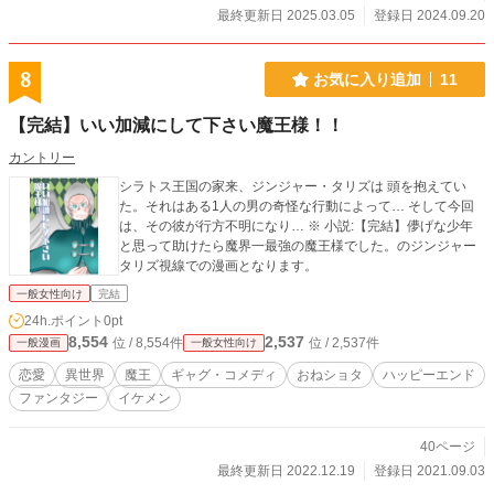
縮です！！ 読んで下さりありがとうございました！！
最終更新日 2025.03.05
登録日 2024.09.20
8
お気に入り追加
11
【完結】いい加減にして下さい魔王様！！
カントリー
シラトス王国の家来、ジンジャー・タリズは 頭を抱えてい
た。それはある1人の男の奇怪な行動によって… そして今回
は、その彼が行方不明になり… ※ 小説:【完結】儚げな少年
と思って助けたら魔界一最強の魔王様でした。のジンジャー
タリズ視線での漫画となります。
一般女性向け
完結
24h.ポイント
0pt
8,554
2,537
位 / 8,554件
位 / 2,537件
一般漫画
一般女性向け
恋愛
異世界
魔王
ギャグ・コメディ
おねショタ
ハッピーエンド
ファンタジー
イケメン
40ページ
最終更新日 2022.12.19
登録日 2021.09.03