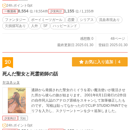
24h.ポイント
0pt
8,554
1,155
位 / 8,554件
位 / 1,155件
一般漫画
少女向け
ファンタジー
ボーイミーツガール
恋愛
シリアス
流血表現あり
欠損描写あり
人外
SF
ハッピーエンド
感想数 0
48ページ
最終更新日 2025.01.30
登録日 2025.01.30
20
お気に入り追加
4
死んだ聖女と死霊術師の話
ヤヨネッタ
遺跡から発掘された聖女のミイラを若い魔法使いが復活させ
た所から彼らの旅が始まります。 2001年8月1日発行の2作目
の自作同人誌のアナログ原稿をスキャンして加筆修正したも
のです。 写植は貼ってなかったのでCLIP STUDIO PAINTでセ
リフを入力し、スクリーントーンを少々追加しました。
少女向け
完結
24h.ポイント
0pt