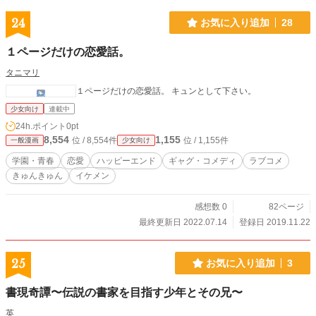
24
お気に入り追加
28
１ページだけの恋愛話。
タニマリ
１ページだけの恋愛話。 キュンとして下さい。
少女向け
連載中
24h.ポイント
0pt
8,554
1,155
位 / 8,554件
位 / 1,155件
一般漫画
少女向け
学園・青春
恋愛
ハッピーエンド
ギャグ・コメディ
ラブコメ
きゅんきゅん
イケメン
感想数 0
82ページ
最終更新日 2022.07.14
登録日 2019.11.22
25
お気に入り追加
3
書現奇譚〜伝説の書家を目指す少年とその兄〜
英