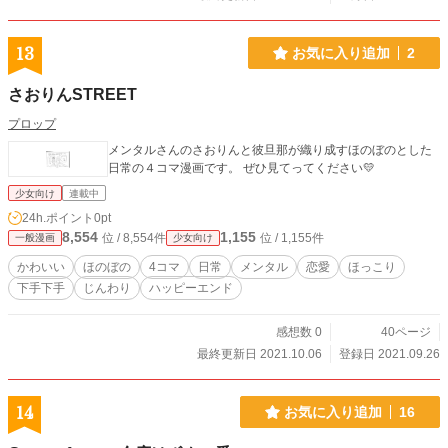
13
お気に入り追加
2
さおりんSTREET
プロップ
メンタルさんのさおりんと彼旦那が織り成すほのぼのとした
日常の４コマ漫画です。 ぜひ見てってください💛
少女向け
連載中
24h.ポイント
0pt
8,554
1,155
位 / 8,554件
位 / 1,155件
一般漫画
少女向け
かわいい
ほのぼの
4コマ
日常
メンタル
恋愛
ほっこり
下手下手
じんわり
ハッピーエンド
感想数 0
40ページ
最終更新日 2021.10.06
登録日 2021.09.26
14
お気に入り追加
16