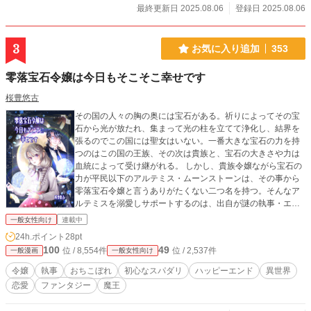
最終更新日 2025.08.06
登録日 2025.08.06
3
お気に入り追加
353
零落宝石令嬢は今日もそこそこ幸せです
桜豊悠古
その国の人々の胸の奥には宝石がある。祈りによってその宝
石から光が放たれ、集まって光の柱を立てて浄化し、結界を
張るのでこの国には聖女はいない。一番大きな宝石の力を持
つのはこの国の王族、その次は貴族と、宝石の大きさや力は
血統によって受け継がれる。 しかし、貴族令嬢ながら宝石の
力が平民以下のアルテミス・ムーンストーンは、その事から
零落宝石令嬢と言うありがたくない二つ名を持つ。そんなア
ルテミスを溺愛しサポートするのは、出自が謎の執事・エン
ディミオン・ノア。彼は誰よりも大きな宝石の力を発揮し、
一般女性向け
連載中
光の柱を立てて新月の夜の護りを強化するが、なぜかこれま
24h.ポイント
28pt
でになく多くの魔物が現れた。 その魔物たちを前に、アルテ
100
49
位 / 8,554件
位 / 2,537件
一般漫画
一般女性向け
ミスとエンディミオンは立ち向かうが、果たしてその結果
は…。
令嬢
執事
おちこぼれ
初心なスパダリ
ハッピーエンド
異世界
恋愛
ファンタジー
魔王