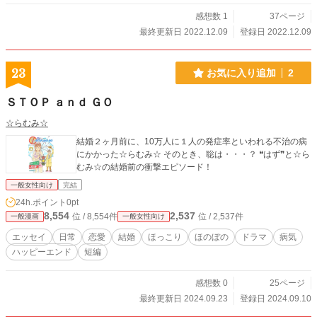
感想数 1
37ページ
最終更新日 2022.12.09
登録日 2022.12.09
23
お気に入り追加
2
ＳＴＯＰ ａｎｄ ＧＯ
☆らむみ☆
結婚２ヶ月前に、10万人に１人の発症率といわれる不治の病
にかかった☆らむみ☆ そのとき、聡は・・・？ ❝はず❞と☆ら
むみ☆の結婚前の衝撃エピソード！
一般女性向け
完結
24h.ポイント
0pt
8,554
2,537
位 / 8,554件
位 / 2,537件
一般漫画
一般女性向け
エッセイ
日常
恋愛
結婚
ほっこり
ほのぼの
ドラマ
病気
ハッピーエンド
短編
感想数 0
25ページ
最終更新日 2024.09.23
登録日 2024.09.10