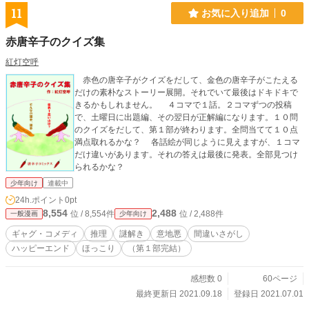
11
お気に入り追加
0
赤唐辛子のクイズ集
紅灯空呼
赤色の唐辛子がクイズをだして、金色の唐辛子がこたえる
だけの素朴なストーリー展開。それでいて最後はドキドキで
きるかもしれません。 ４コマで１話。２コマずつの投稿
で、土曜日に出題編、その翌日が正解編になります。１０問
のクイズをだして、第１部が終わります。全問当てて１０点
満点取れるかな？ 各話絵が同じように見えますが、１コマ
だけ違いがあります。それの答えは最後に発表。全部見つけ
られるかな？
少年向け
連載中
24h.ポイント
0pt
8,554
2,488
位 / 8,554件
位 / 2,488件
一般漫画
少年向け
ギャグ・コメディ
推理
謎解き
意地悪
間違いさがし
ハッピーエンド
ほっこり
（第１部完結）
感想数 0
60ページ
最終更新日 2021.09.18
登録日 2021.07.01