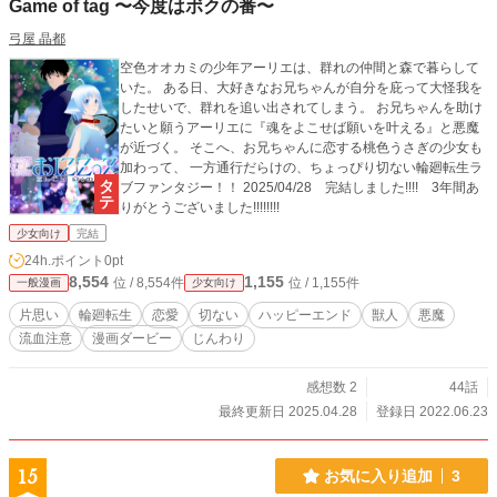
Game of tag 〜今度はボクの番〜
弓屋 晶都
空色オオカミの少年アーリエは、群れの仲間と森で暮らして
いた。 ある日、大好きなお兄ちゃんが自分を庇って大怪我を
したせいで、群れを追い出されてしまう。 お兄ちゃんを助け
たいと願うアーリエに『魂をよこせば願いを叶える』と悪魔
が近づく。 そこへ、お兄ちゃんに恋する桃色うさぎの少女も
加わって、 一方通行だらけの、ちょっぴり切ない輪廻転生ラ
ブファンタジー！！ 2025/04/28 完結しました!!!! 3年間あ
りがとうございました!!!!!!!!
少女向け
完結
24h.ポイント
0pt
8,554
1,155
位 / 8,554件
位 / 1,155件
一般漫画
少女向け
片思い
輪廻転生
恋愛
切ない
ハッピーエンド
獣人
悪魔
流血注意
漫画ダービー
じんわり
感想数 2
44話
最終更新日 2025.04.28
登録日 2022.06.23
15
お気に入り追加
3