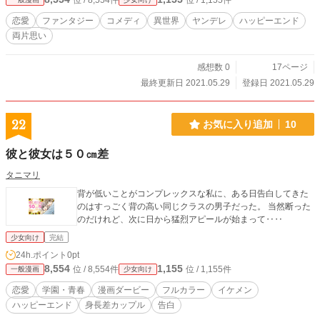
位 / 8,554件
位 / 1,155件
恋愛
ファンタジー
コメディ
異世界
ヤンデレ
ハッピーエンド
両片思い
感想数 0
17ページ
最終更新日 2021.05.29
登録日 2021.05.29
22
お気に入り追加
10
彼と彼女は５０㎝差
タニマリ
背が低いことがコンプレックスな私に、ある日告白してきた
のはすっごく背の高い同じクラスの男子だった。 当然断った
のだけれど、次に日から猛烈アピールが始まって‥‥
少女向け
完結
24h.ポイント
0pt
8,554
1,155
位 / 8,554件
位 / 1,155件
一般漫画
少女向け
恋愛
学園・青春
漫画ダービー
フルカラー
イケメン
ハッピーエンド
身長差カップル
告白