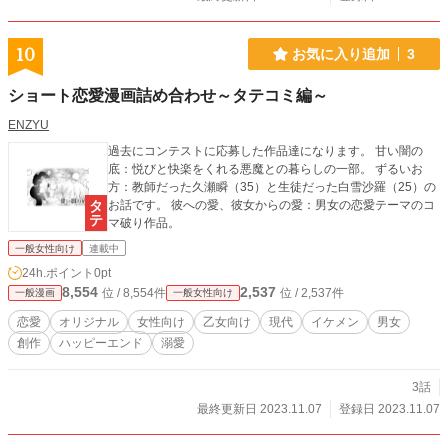
10
お気に入り追加
3
ショート恋愛漫画詰め合わせ～タテコミ編～
ENZYU
過去にコンテストに応募した作品達になります。 甘い闇の
底：悦びと快楽をくれる悪魔との暮らしの一部。 ずるいお
方：教師だった久瀬瞬（35）と生徒だった白雪沙羅（25）の
お話です。 彼への愛、彼女からの愛：男女の恋愛テーマのコ
マ破り作品。
一般女性向け
連載中
24h.ポイント
0pt
8,554
2,537
位 / 8,554件
位 / 2,537件
一般漫画
一般女性向け
恋愛
オリジナル
女性向け
乙女向け
現代
イケメン
男女
創作
ハッピーエンド
溺愛
3話
最終更新日 2023.11.07
登録日 2023.11.07