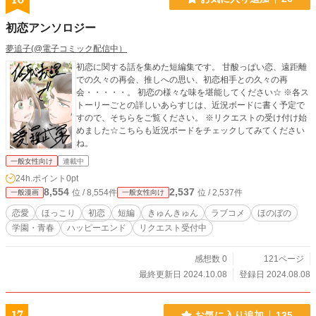
初恋アンソロジー
夢追子(@電子コミック配信中）
初恋に関する話を集めた短編集です。 甘酸っぱい恋、遠距離
での久々の再会、推しへの思い、初恋相手との久々の再
会・・・・・。 初恋の様々な味を堪能してください☆ ※各ス
トーリーごとの詳しいあらすじは、近況ボードに書く予定で
すので、そちらをご覧ください。 ※リクエストの受け付け始
めました☆こちらも近況ボードをチェックしてみてください
ね。
一般女性向け
連載中
24h.ポイント
0pt
8,554
2,537
位 / 8,554件
位 / 2,537件
一般漫画
一般女性向け
恋愛
ほっこり
初恋
短編
きゅんきゅん
ラブコメ
ほのぼの
学園・青春
ハッピーエンド
リクエスト受付中
感想数 0
121ページ
最終更新日 2024.10.08
登録日 2024.08.08
お気に入り追加
135