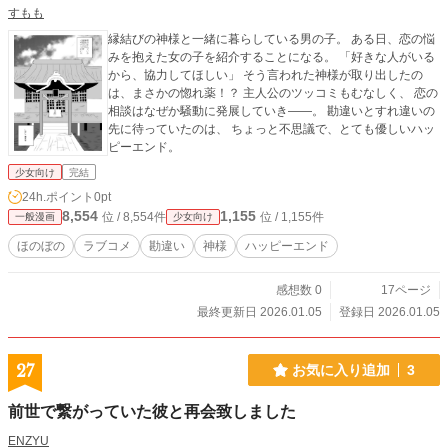
すもも
縁結びの神様と一緒に暮らしている男の子。 ある日、恋の悩
みを抱えた女の子を紹介することになる。 「好きな人がいる
から、協力してほしい」 そう言われた神様が取り出したの
は、まさかの惚れ薬！？ 主人公のツッコミもむなしく、 恋の
相談はなぜか騒動に発展していき――。 勘違いとすれ違いの
先に待っていたのは、 ちょっと不思議で、とても優しいハッ
ピーエンド。
少女向け
完結
24h.ポイント
0pt
8,554
1,155
位 / 8,554件
位 / 1,155件
一般漫画
少女向け
ほのぼの
ラブコメ
勘違い
神様
ハッピーエンド
感想数 0
17ページ
最終更新日 2026.01.05
登録日 2026.01.05
27
お気に入り追加
3
前世で繋がっていた彼と再会致しました
ENZYU