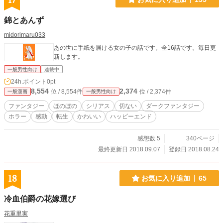
17
錦とあんず
midorimaru033
あの世に手紙を届ける女の子の話です。全16話です。毎日更
新します。
一般男性向け
連載中
24h.ポイント
0pt
8,554
2,374
位 / 8,554件
位 / 2,374件
一般漫画
一般男性向け
ファンタジー
ほのぼの
シリアス
切ない
ダークファンタジー
ホラー
感動
転生
かわいい
ハッピーエンド
感想数 5
340ページ
最終更新日 2018.09.07
登録日 2018.08.24
18
お気に入り追加
65
冷血伯爵の花嫁選び
花重里実