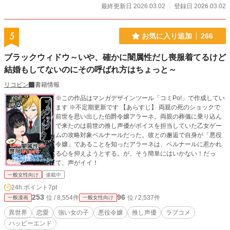
最終更新日 2026.03.02
登録日 2026.03.02
5
お気に入り追加
266
ブラックウィドウ～いや、確かに闇属性だし喪服着てるけど
結婚もしてないのにその呼ばれ方はちょっと～
リコピン
書籍情報
※この作品はマンガデザインツール「コミPo!」で作成してい
ます ※不定期更新です 【あらすじ】 両親の死のショックで
前世を思い出した伯爵令嬢アラーネ。両親の葬儀に乗り込ん
で来たのは前世の推し声優がボイスを担当していた乙女ゲー
ムの攻略対象ベルナールだった。彼との邂逅で自身が「悪役
令嬢」であることを知ったアラーネは、ベルナールに惹かれ
る心を抑えようとする。が、そう簡単にはいかない！だっ
て、声がイイ！
一般女性向け
連載中
24h.ポイント
7pt
253
96
位 / 8,554件
位 / 2,537件
一般漫画
一般女性向け
異世界
恋愛
強い女の子
悪役令嬢
推し声優
ラブコメ
ハッピーエンド