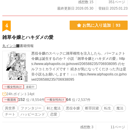
感想数 15
351ページ
最終更新日 2026.05.30
登録日 2025.01.23
4
お気に入り追加
93
雑草令嬢とハキダメの愛
丸インコ
書籍情報
悪役令嬢のスペックに雑草根性を注入したら、パーフェクト
令嬢は誕生するのか？ 小説「雑草令嬢とハキダメの愛」http
s://www.alphapolis.co.jp/novel/206588235/706938095 のセ
ルフコミカライズです！ 続きが気になってくださった方は是
非小説もお願いします！ ↓↓↓↓ https://www.alphapolis.co.jp/no
vel/206588235/706938095
一般女性向け
連載中
24h.ポイント
14pt
152
64
位 / 8,554件
位 / 2,537件
一般漫画
一般女性向け
異世界
ファンタジー
剣と魔法
悪役令嬢
断罪回避
転生
魔法
チート
ハッピーエンド
恋愛
感想数 3
11ページ