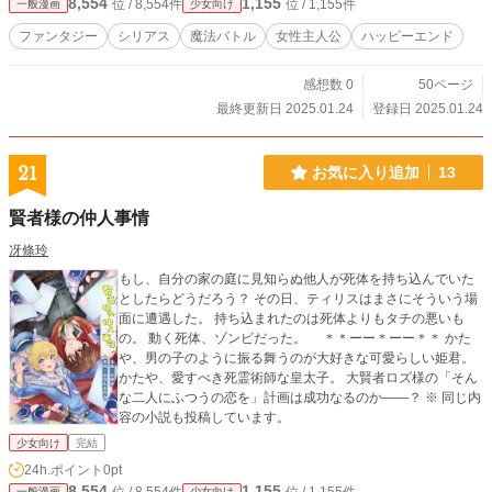
8,554
1,155
位 / 8,554件
位 / 1,155件
一般漫画
少女向け
ファンタジー
シリアス
魔法バトル
女性主人公
ハッピーエンド
感想数 0
50ページ
最終更新日 2025.01.24
登録日 2025.01.24
21
お気に入り追加
13
賢者様の仲人事情
冴條玲
もし、自分の家の庭に見知らぬ他人が死体を持ち込んでいた
としたらどうだろう？ その日、ティリスはまさにそういう場
面に遭遇した。 持ち込まれたのは死体よりもタチの悪いも
の。 動く死体、ゾンビだった。 ＊＊ーー＊ーー＊＊ かた
や、男の子のように振る舞うのが大好きな可愛らしい姫君。
かたや、愛すべき死霊術師な皇太子。 大賢者ロズ様の「そん
な二人にふつうの恋を」計画は成功なるのか――？ ※ 同じ内
容の小説も投稿しています。
少女向け
完結
24h.ポイント
0pt
8,554
1,155
一般漫画
少女向け