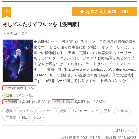
9
お気に入り追加
396
そしてふたりでワルツを【漫画版】
あっきコタロウ
★第9回ネット小説大賞（なろうコン）二次選考通過作の漫画
化です。 どこか遠くに本当にある場所。オフィーリアという
国での群像劇です。 王道（定番）の古典恋愛風ストーリー。
ちょっぴりダークメルヘン。 ときどき残酷描写があるので苦
手な方は気をつけてください。ラストはハッピーエンドで
す。 投稿小説（http://www.alphapolis.co.jp/content/cover/6
30048599/）の漫画版。 小説版は本編完結済、外伝の連載中
です。 ■感想ページ閉じておりますが、下段のリンクからコ
メントできます。 ※この作品は、他サイトにも投稿していま
一般女性向け
完結
す。
24h.ポイント
0pt
8,554
2,537
位 / 8,554件
位 / 2,537件
一般漫画
一般女性向け
恋愛
シリアス
コメディ
純愛
ハッピーエンド
完結
年齢差
群像劇
NL
R-15
471ページ
最終更新日 2021.01.25
登録日 2018.03.23