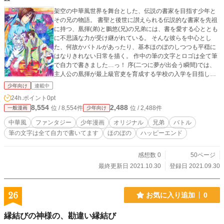
架空の中華風世界を舞台とした、伝説の書家を目指す少年と
その兄の物語。 書聖と後世に讃えられる伝説的な書家を先祖
に持つ、凰揮(弟)と鵬悠(兄)の兄弟には、書を愛する心ととも
に不思議な力が受け継がれている。 そんな彼らを中心とし
た、何故かバトルがあったり、基本ほのぼのしつつも平穏に
はなりきれない日常を描く。 作中の筆の文字とロゴは全て筆
で自力で書きました…っ！ 序(二つに夢が出会う瞬間)では、
主人公の凰揮が最上級官吏を育成する学校の入学を目指し
て、実家で近所の子どもたちに書を教えながら受験勉強に励
少年向け
連載中
んでいる時期の出来事を描いています。 兄の鵬悠はその学校
24h.ポイント
0pt
を卒業して実家に帰ってきており、弟の家庭教師をしていま
8,554
2,488
位 / 8,554件
位 / 2,488件
一般漫画
少年向け
す。 実は色々とチートなお兄さん♪
中華風
ファンタジー
少年漫画
オリジナル
兄弟
バトル
筆の文字は全て自力で書いてます
ほのぼの
ハッピーエンド
感想数 0
50ページ
最終更新日 2021.10.30
登録日 2021.09.30
26
お気に入り追加
0
縁結びの神様の、勘違い縁結び