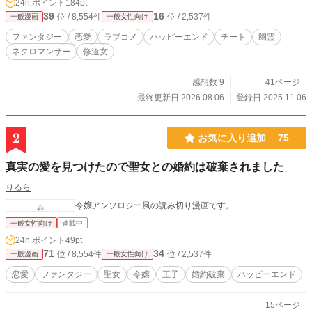
24h.ポイント
184pt
39
16
位 / 8,554件
位 / 2,537件
一般漫画
一般女性向け
ファンタジー
恋愛
ラブコメ
ハッピーエンド
チート
幽霊
ネクロマンサー
修道女
感想数 9
41ページ
最終更新日 2026.08.06
登録日 2025.11.06
2
お気に入り追加
75
真実の愛を見つけたので聖女との婚約は破棄されました
りるら
令嬢アンソロジー風の読み切り漫画です。
一般女性向け
連載中
24h.ポイント
49pt
71
34
位 / 8,554件
位 / 2,537件
一般漫画
一般女性向け
恋愛
ファンタジー
聖女
令嬢
王子
婚約破棄
ハッピーエンド
15ページ