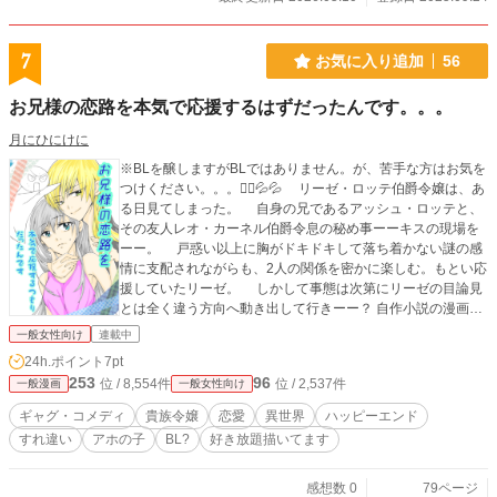
7
お気に入り追加
56
お兄様の恋路を本気で応援するはずだったんです。。。
月にひにけに
※BLを醸しますがBLではありません。が、苦手な方はお気を
つけください。。。🙇‍♀️💦💦 リーゼ・ロッテ伯爵令嬢は、あ
る日見てしまった。 自身の兄であるアッシュ・ロッテと、
その友人レオ・カーネル伯爵令息の秘め事ーーキスの現場を
ーー。 戸惑い以上に胸がドキドキして落ち着かない謎の感
情に支配されながらも、2人の関係を密かに楽しむ。もとい応
援していたリーゼ。 しかして事態は次第にリーゼの目論見
とは全く違う方向へ動き出して行きーー？ 自作小説の漫画版
を描いてみました。。。 一部色塗り……と言うよりは、あな
一般女性向け
連載中
た誰ですか現象の防止になります。。。滝汗 試行錯誤しまく
24h.ポイント
7pt
りで絵柄が迷子ですみません……。。。。汗 読んで下さりほ
253
96
位 / 8,554件
位 / 2,537件
一般漫画
一般女性向け
んっとにありがとうございます！！🙇‍♀️💦💦 読んで下さりあ
りがとうございます！！ 明るめギャグ風味を目指して好き
ギャグ・コメディ
貴族令嬢
恋愛
異世界
ハッピーエンド
放題書いてます。。。が、どうかはわかりません。。。滝汗
すれ違い
アホの子
BL?
好き放題描いてます
基本アホの子です。生温かく見て頂けると幸いです。 も
し宜しければご感想など頂けると泣いて喜び次回に活かした
いと思っています……っ！！ 誤字報告などもして下さり恐
感想数 0
79ページ