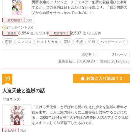
男爵令嬢のアリソンは、チチェスター伯爵の花嫁選びに参加
するが、当の伯爵は目も合わせない冷血ぶり。「貧乏男爵の
父から結婚をせっつかれているのに！」
一般女性向け
完結
24h.ポイント
0pt
8,554
2,537
位 / 8,554件
位 / 2,537件
一般漫画
一般女性向け
恋愛
ロマンス
ヒストリカル
完結
令嬢
伯爵
ハッピーエンド
感想数 1
31ページ
最終更新日 2019.09.28
登録日 2019.09.28
19
お気に入り追加
2
人造天使と盗賊の話
ヤヨネッタ
「生ける天使像」と呼ばれる翼の生えた少女を盗賊の青年が
盗み出す。二人は旅の終わりに上位存在と対峙することにな
る。 2003年2月4日発行の3作目の自作同人誌のアナログ原稿
をスキャンして加筆修正したものです。
少女向け
完結