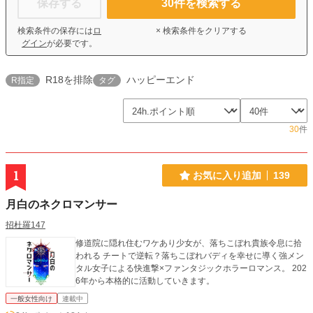
保存する
30
件を検索する
検索条件の保存には
ロ
× 検索条件をクリアする
グイン
が必要です。
R18を排除
ハッピーエンド
R指定
タグ
30
件
1
お気に入り追加
139
月白のネクロマンサー
招杜羅147
修道院に隠れ住むワケあり少女が、落ちこぼれ貴族令息に拾
われる チートで逆転？落ちこぼれバディを幸せに導く強メン
タル女子による快進撃×ファンタジックホラーロマンス。 202
6年から本格的に活動していきます。
一般女性向け
連載中