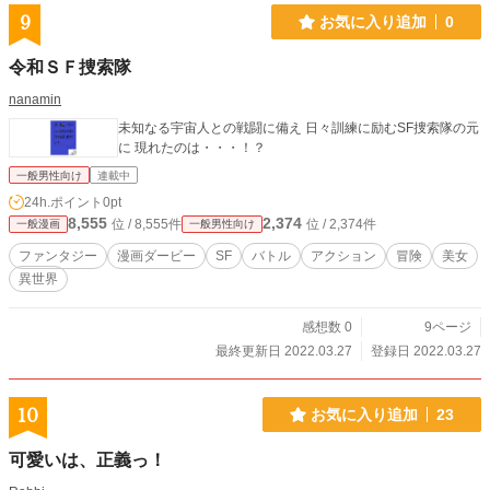
9
お気に入り追加
0
令和ＳＦ捜索隊
nanamin
未知なる宇宙人との戦闘に備え 日々訓練に励むSF捜索隊の元
に 現れたのは・・・！？
一般男性向け
連載中
24h.ポイント
0pt
8,555
2,374
位 / 8,555件
位 / 2,374件
一般漫画
一般男性向け
ファンタジー
漫画ダービー
SF
バトル
アクション
冒険
美女
異世界
感想数 0
9ページ
最終更新日 2022.03.27
登録日 2022.03.27
10
お気に入り追加
23
可愛いは、正義っ！