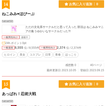
14
お気に入り追加
0
ねこみみ♥️ほびーぶ
nanamin
ただの文化系サークルだと思って入った 部活は ねこみみマニ
アの集うゆかいなサークルだった?!
一般男性向け
連載中
24h.ポイント
0pt
8,555
2,374
位 / 8,555件
位 / 2,374件
一般漫画
一般男性向け
ヒロイン
美女
コスプレ
日常
青春
ほっこり
感想数 0
40ページ
最終更新日 2023.10.05
登録日 2023.09.15
15
お気に入り追加
0
あっぱれ！忍術大戦
nanamin