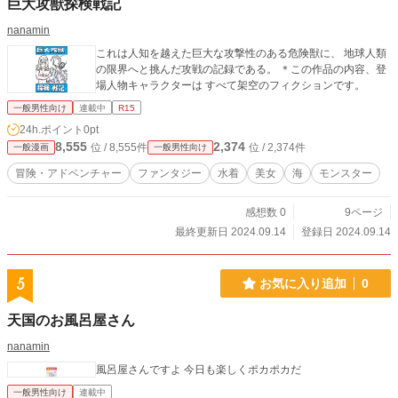
巨大攻獣探検戦記
nanamin
これは人知を越えた巨大な攻撃性のある危険獣に、 地球人類
の限界へと挑んだ攻戦の記録である。 ＊この作品の内容、登
場人物キャラクターは すべて架空のフィクションです。
一般男性向け
連載中
R15
24h.ポイント
0pt
8,555
2,374
位 / 8,555件
位 / 2,374件
一般漫画
一般男性向け
冒険・アドベンチャー
ファンタジー
水着
美女
海
モンスター
感想数 0
9ページ
最終更新日 2024.09.14
登録日 2024.09.14
5
お気に入り追加
0
天国のお風呂屋さん
nanamin
風呂屋さんですよ 今日も楽しくポカポカだ
一般男性向け
連載中