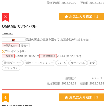
最終更新日 2022.10.30
登録日 2022.03.31
3
お気に入り追加
1
OMAME サバイバル
nanamin
伝説の黄金の黒豆を巡って お豆合戦が今始まった！
一般男性向け
連載中
24h.ポイント
0pt
8,555
2,374
位 / 8,555件
位 / 2,374件
一般漫画
一般男性向け
漫画ダービー
冒険・アドベンチャー
バトル
サバイバル
美女
アクション
感想数 0
9ページ
最終更新日 2022.03.18
登録日 2022.03.18
4
お気に入り追加
1