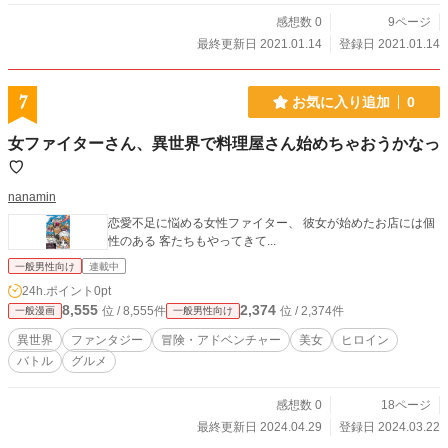
感想数 0
9ページ
最終更新日 2021.01.14
登録日 2021.01.14
7
お気に入り追加
0
女ファイターさん、異世界で料理屋さん始めちゃおうかなっ
♡
nanamin
恋愛不足に悩める女性ファイター、 彼女が始めたお店には個
性のある 客たちもやってきて...
一般男性向け
連載中
24h.ポイント
0pt
8,555
2,374
位 / 8,555件
位 / 2,374件
一般漫画
一般男性向け
異世界
ファンタジー
冒険・アドベンチャー
美女
ヒロイン
バトル
グルメ
感想数 0
18ページ
最終更新日 2024.04.29
登録日 2024.03.22