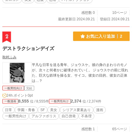
感想数 0
10ページ
最終更新日 2024.09.21
登録日 2024.09.21
2
お気に入り追加
2
デストラクションデイズ
秋村ふみ
平凡な日常を送る青年、ジョウスケ。彼の身のまわりのモノ
が、次々と何者かに破壊されていく。 ジョウスケの前に現れ
た、巨大な鉄球を操る女、サイコ。彼女の目的、彼女の正体
は…？
一般男性向け
完結
24h.ポイント
0pt
8,555
2,374
位 / 8,555件
位 / 2,374件
一般漫画
一般男性向け
日常
学園・青春
SF
美女
シリアス要素あり
漫画
一般男性向け
アルファポリス
自己啓発
不条理
感想数 1
65ページ