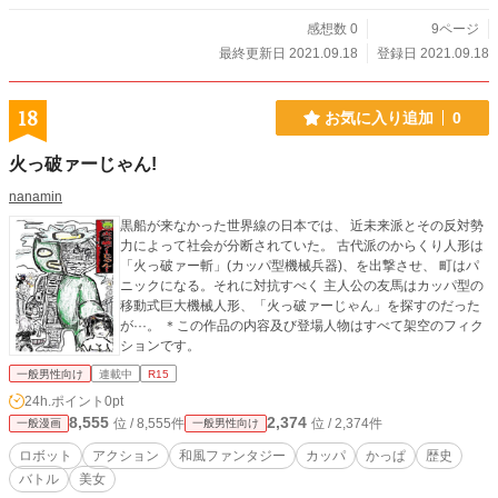
感想数 0
9ページ
最終更新日 2021.09.18
登録日 2021.09.18
18
お気に入り追加
0
火っ破ァーじゃん!
nanamin
黒船が来なかった世界線の日本では、 近未来派とその反対勢
力によって社会が分断されていた。 古代派のからくり人形は
「火っ破ァー斬」(カッパ型機械兵器)、を出撃させ、 町はパ
ニックになる。それに対抗すべく 主人公の友馬はカッパ型の
移動式巨大機械人形、「火っ破ァーじゃん」を探すのだった
が···。 ＊この作品の内容及び登場人物はすべて架空のフィク
ションです。
一般男性向け
連載中
R15
24h.ポイント
0pt
8,555
2,374
位 / 8,555件
位 / 2,374件
一般漫画
一般男性向け
ロボット
アクション
和風ファンタジー
カッパ
かっぱ
歴史
バトル
美女