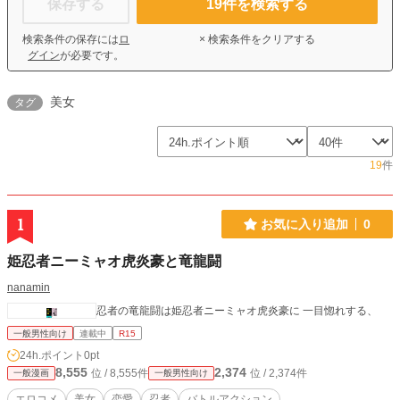
保存する
19
件を検索する
検索条件の保存には
ロ
× 検索条件をクリアする
グイン
が必要です。
美女
タグ
19
件
1
お気に入り追加
0
姫忍者ニーミャオ虎炎豪と竜龍闘
nanamin
忍者の竜龍闘は姫忍者ニーミャオ虎炎豪に 一目惚れする、
一般男性向け
連載中
R15
24h.ポイント
0pt
8,555
2,374
位 / 8,555件
位 / 2,374件
一般漫画
一般男性向け
エロコメ
美女
恋愛
忍者
バトルアクション