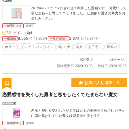
Rabbi
2019年ハロウィンに合わせて制作した漫画です。 可愛いって
罪だよね～と思ってつくりました。 圧倒的可愛さの暴力をお
楽しみ下さい。
一般男性向け
連載中
24h.ポイント
0pt
8,555
2,374
位 / 8,555件
位 / 2,374件
一般漫画
一般男性向け
ホラー
ゾンビ
ハロウィン
猫
犬
美女
女子高生
可愛い
感想数 0
58ページ
最終更新日 2020.03.03
登録日 2020.02.28
11
お気に入り追加
0
恋愛感情を失くした勇者と恋をしたくてたまらない魔女
nanamin
悪魔と契約を交わした聖勇者は天上の王国を追放され ひそか
に恋い焦がれていた魔女は聖勇者の後を追う。
一般男性向け
連載中