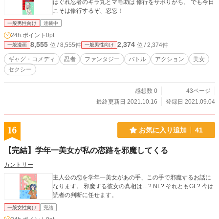
はぐれ忍者のキラ丸とマモ助は 修行をサボりがち、 でも今日
こそは修行するぞ、忍忍！
一般男性向け
連載中
24h.ポイント
0pt
8,555
2,374
位 / 8,555件
位 / 2,374件
一般漫画
一般男性向け
ギャグ・コメディ
忍者
ファンタジー
バトル
アクション
美女
セクシー
感想数 0
43ページ
最終更新日 2021.10.16
登録日 2021.09.04
16
お気に入り追加
41
【完結】学年一美女が私の恋路を邪魔してくる
カントリー
主人公の恋を学年一美女があの手、この手で邪魔するお話に
なります。 邪魔する彼女の真相は…? NL? それともGL? 今は
読者の判断に任せます。
一般女性向け
完結