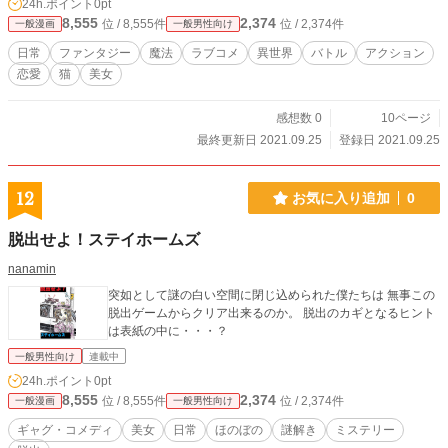
24h.ポイント
0pt
8,555
2,374
位 / 8,555件
位 / 2,374件
一般漫画
一般男性向け
日常
ファンタジー
魔法
ラブコメ
異世界
バトル
アクション
恋愛
猫
美女
感想数 0
10ページ
最終更新日 2021.09.25
登録日 2021.09.25
12
お気に入り追加
0
脱出せよ！ステイホームズ
nanamin
突如として謎の白い空間に閉じ込められた僕たちは 無事この
脱出ゲームからクリア出来るのか。 脱出のカギとなるヒント
は表紙の中に・・・？
一般男性向け
連載中
24h.ポイント
0pt
8,555
2,374
位 / 8,555件
位 / 2,374件
一般漫画
一般男性向け
ギャグ・コメディ
美女
日常
ほのぼの
謎解き
ミステリー