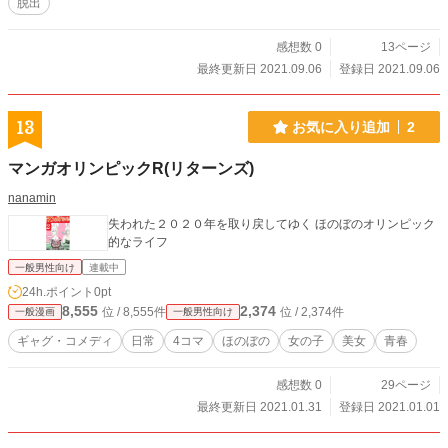
脱出
感想数 0
13ページ
最終更新日 2021.09.06
登録日 2021.09.06
13
お気に入り追加
2
マンガオリンピックR(リターンズ)
nanamin
失われた２０２０年を取り戻してゆく ほのぼのオリンピック
的なライフ
一般男性向け
連載中
24h.ポイント
0pt
8,555
2,374
位 / 8,555件
位 / 2,374件
一般漫画
一般男性向け
ギャグ・コメディ
日常
4コマ
ほのぼの
女の子
美女
青春
感想数 0
29ページ
最終更新日 2021.01.31
登録日 2021.01.01