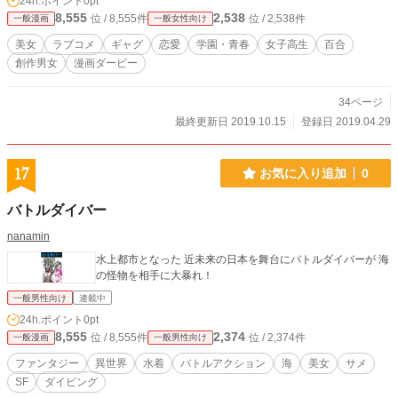
24h.ポイント
0pt
8,555
2,538
位 / 8,555件
位 / 2,538件
一般漫画
一般女性向け
美女
ラブコメ
ギャグ
恋愛
学園・青春
女子高生
百合
創作男女
漫画ダービー
34ページ
最終更新日 2019.10.15
登録日 2019.04.29
17
お気に入り追加
0
バトルダイバー
nanamin
水上都市となった 近未来の日本を舞台にバトルダイバーが 海
の怪物を相手に大暴れ！
一般男性向け
連載中
24h.ポイント
0pt
8,555
2,374
位 / 8,555件
位 / 2,374件
一般漫画
一般男性向け
ファンタジー
異世界
水着
バトルアクション
海
美女
サメ
SF
ダイビング