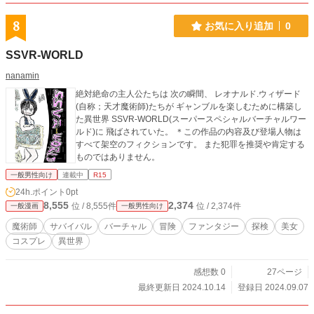
8
お気に入り追加
0
SSVR-WORLD
nanamin
絶対絶命の主人公たちは 次の瞬間、 レオナルド.ウィザード
(自称；天才魔術師)たちが ギャンブルを楽しむために構築し
た異世界 SSVR-WORLD(スーパースペシャルバーチャルワー
ルド)に 飛ばされていた。 ＊この作品の内容及び登場人物は
すべて架空のフィクションです。 また犯罪を推奨や肯定する
ものではありません。
一般男性向け
連載中
R15
24h.ポイント
0pt
8,555
2,374
位 / 8,555件
位 / 2,374件
一般漫画
一般男性向け
魔術師
サバイバル
バーチャル
冒険
ファンタジー
探検
美女
コスプレ
異世界
感想数 0
27ページ
最終更新日 2024.10.14
登録日 2024.09.07