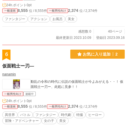
24h.ポイント
0pt
8,555
2,374
位 / 8,555件
位 / 2,374件
一般漫画
一般男性向け
ファンタジー
アクション
お風呂
美女
感想数 0
40ページ
最終更新日 2023.10.09
登録日 2023.09.16
6
お気に入り追加
2
仮面戦士ー刃―
nanamin
動乱の令和の時代に伝説の仮面戦士が今よみがえる・・！ 仮
面戦士ー刃ー、此処に見参！！
一般男性向け
連載中
24h.ポイント
0pt
8,555
2,374
位 / 8,555件
位 / 2,374件
一般漫画
一般男性向け
異世界
バトル
ファンタジー
時代劇
特撮
ヒーロー
冒険・アドベンチャー
女の子
美女