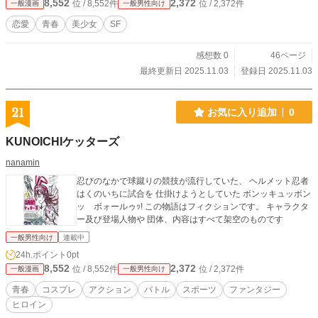
8,552
2,372
位 / 8,552件
位 / 2,372件
一般漫画
一般男性向け
恋愛
青春
美少女
SF
感想数 0
46ページ
最終更新日 2025.11.03
登録日 2025.11.03
21
お気に入り追加
0
KUNOICHIケッターズ
nanamin
忍びのなかで球蹴りの競技が流行していた、 ヘルメット忍者
はくのいちに試合を 仕掛けようとしていた ボンッキュッボン
ッ ボォールゥｯ! この物語はフィクションです。 キャラクタ
ー及び登場人物や 団体、内容はすべて架空のものです
一般男性向け
連載中
24h.ポイント
0pt
8,552
2,372
位 / 8,552件
位 / 2,372件
一般漫画
一般男性向け
青春
コスプレ
アクション
バトル
スポーツ
ファンタジー
ヒロイン