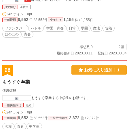
少女向け
連載中
24h.ポイント
0pt
8,552
1,155
位 / 8,552件
位 / 1,155件
一般漫画
少女向け
ファンタジー
バトル
学園・青春
日常
学園
魔法
冒険
ほのぼの
青春
感想数 0
2話
最終更新日 2023.03.11
登録日 2023.03.04
36
お気に入り追加
1
もうすぐ卒業
佐川雄飛
もうすぐ卒業する中学生のお話です。
一般男性向け
完結
24h.ポイント
0pt
8,552
2,372
位 / 8,552件
位 / 2,372件
一般漫画
一般男性向け
恋愛
青春
中学生