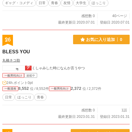
ギャグ・コメディ
日常
青春
友情
大学生
ほっこり
感想数 0
40ページ
最終更新日 2020.07.01
登録日 2020.07.01
26
お気に入り追加
0
BLESS YOU
丸橋ネコ助
くしゃみした時になんか言うやつ
一般男性向け
連載中
24h.ポイント
0pt
8,552
2,372
位 / 8,552件
位 / 2,372件
一般漫画
一般男性向け
日常
ほっこり
青春
感想数 0
1話
最終更新日 2023.01.31
登録日 2023.01.31