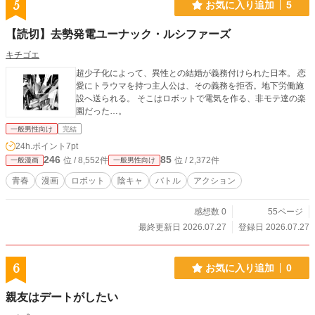
5
お気に入り追加
5
【読切】去勢発電ユーナック・ルシファーズ
キチゴエ
超少子化によって、異性との結婚が義務付けられた日本。 恋
愛にトラウマを持つ主人公は、その義務を拒否。地下労働施
設へ送られる。 そこはロボットで電気を作る、非モテ達の楽
園だった…。
一般男性向け
完結
24h.ポイント
7pt
246
85
位 / 8,552件
位 / 2,372件
一般漫画
一般男性向け
青春
漫画
ロボット
陰キャ
バトル
アクション
感想数 0
55ページ
最終更新日 2026.07.27
登録日 2026.07.27
6
お気に入り追加
0
親友はデートがしたい