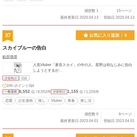
感想数 1
15ページ
最終更新日 2020.04.13
登録日 2020.04.13
37
お気に入り追加
0
スカイブルーの告白
餡堂瑛理
人気Vtuber「蒼音スカイ」の中の人、星野は幼なじみに告白
しようとするが…
少女向け
完結
24h.ポイント
0pt
8,552
1,155
位 / 8,552件
位 / 1,155件
一般漫画
少女向け
恋愛
少女漫画
推し
Vtuber
青春
推し活
感想数 0
9ページ
最終更新日 2023.04.01
登録日 2023.04.01