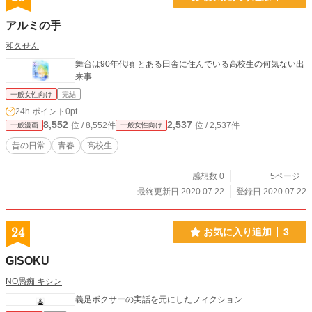
アルミの手
和久せん
舞台は90年代頃 とある田舎に住んでいる高校生の何気ない出
来事
一般女性向け
完結
24h.ポイント
0pt
8,552
2,537
位 / 8,552件
位 / 2,537件
一般漫画
一般女性向け
昔の日常
青春
高校生
感想数 0
5ページ
最終更新日 2020.07.22
登録日 2020.07.22
24
お気に入り追加
3
GISOKU
NO愚痴 キシン
義足ボクサーの実話を元にしたフィクション