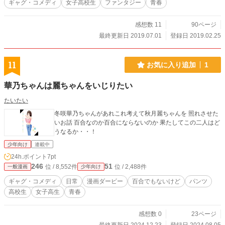
ギャグ・コメディ
女子高校生
ファンタジー
青春
感想数 11
90ページ
最終更新日 2019.07.01
登録日 2019.02.25
11
お気に入り追加
1
華乃ちゃんは麗ちゃんをいじりたい
たいたい
冬咲華乃ちゃんがあれこれ考えて秋月麗ちゃんを 照れさせた
いお話 百合なのか百合にならないのか 果たしてこの二人はど
うなるか・・！
少年向け
連載中
24h.ポイント
7pt
246
51
位 / 8,552件
位 / 2,488件
一般漫画
少年向け
ギャグ・コメディ
日常
漫画ダービー
百合でもないけど
パンツ
高校生
女子高生
青春
感想数 0
23ページ