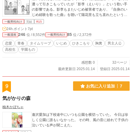
遭って引きこもっていたが「影李（えいり）」という歌い手
の影響である。影李もまたいじめ被害者であり、『自身のい
じめ経験を歌った曲』を聴いて陽花里も立ち直れたという過
去を持つ。 だが実はこの「歌い手・影李」と日南田は高校時
一般男性向け
完結
R15
代は同級生であり、日南田は彼女のいじめを「見て見ぬふ
24h.ポイント
7pt
り」をしていた過去があった。 そしてそんなある日、突然日
246
85
位 / 8,552件
位 / 2,372件
一般漫画
一般男性向け
南田は「高校時代」にタイムリープしてしまう。 そこでは前
の世界と同様、陽花里はまだ引きこもっており、影李もいじ
恋愛
青春
タイムリープ
いじめ
ひきこもり
胸糞
男主人公
めに遭っていた。 陽花里に対して「早く復学しないと、将来
高校生
学園もの
大変なことになるよ？」と説教するも、当時不仲だった陽花
里には聴いてもらえず、日南田は「やっぱり、影李の歌が必
要か」と考える。 そして、そんな折に影李がいじめられてい
感想数 0
32ページ
る現場に遭遇する。 ここで日南田は 「もしここで彼女を助け
最終更新日 2025.01.14
登録日 2025.01.14
たら、影李は歌い手にはならないから、陽花里は引きこもり
から立ち直れないんじゃないか？」 と思いながらも、いわゆ
る青春ものでよくあるような、 「いじめから助けたら、可愛
9
お気に入り追加
7
い影李さんは、僕に惚れてくれる」 という展開を期待した下
心に突き動かされて、彼女をいじめから助けることになる。
気がかりの森
だが影李はそんな『男にとって都合のいいいじめられっ子』
ではなかった。 これによって、前世とは大きく世界が変わっ
柚木かぼちゃ
ていくことになる。
逢沢愛加は下校途中にいつも公園を横切っていた。 今日は珍
しく公園に誰もいなかった。 その時、風の音に紛れて子供の
泣いている声が聞こえた。