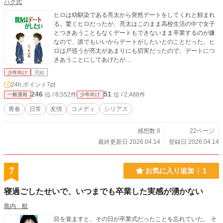
ハク式
ヒロは幼馴染である亮太から突然デートをしてくれと頼まれ
る。驚くヒロだったが、亮太はこのまま高校生活の中で女子
とつきあうこともなくデートもできないまま卒業するのが嫌
なので、誰でもいいからデートがしたいとのことだった。ヒ
ロは戸惑うが亮太があまりにも切実だったので、デートにつ
きあうことにしてあげたが…
少年向け
完結
24h.ポイント
7pt
246
51
位 / 8,552件
位 / 2,488件
一般漫画
少年向け
青春
日常
友情
コメディ
シリアス
感想数 0
22ページ
最終更新日 2026.04.14
登録日 2026.04.14
7
お気に入り追加
1
寝過ごしたせいで、いつまでも卒業した実感が湧かない
島内 航
目を覚ますと、その日が卒業式だったことを忘れていた。 そ