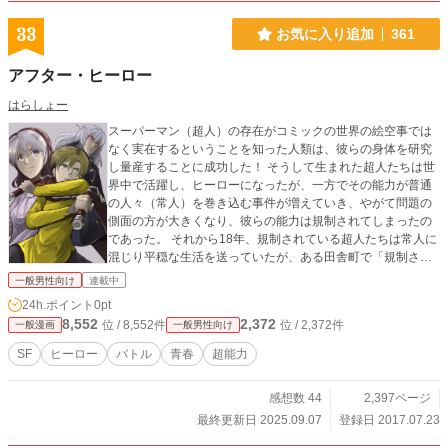
33
お気に入り追加
361
アフター・ヒーロー
はらしょー
スーパーマン（超人）の存在がコミックの世界の絵空事では
なく実在するということを知った人類は、彼らの身体を研究
し量産することに成功した！ そうして生まれた超人たちは世
界中で活躍し、ヒーローになったが、一方でその能力が普通
の人々（常人）を巻き込む事件が増えていき、やがて問題の
側面の方が大きくなり、彼らの能力は規制されてしまったの
であった。 それから18年、規制されている超人たちは常人に
混じり平穏な生活を送っていたが、ある田舎町で「規制され
ていない」超人によるとみられる連続放火事件が起こる。か
一般男性向け
連載中
つてのヒーロー「Ｍｒ．パーフェクト」の娘リビエラは師匠
24h.ポイント
0pt
の命を受け、放火の原因となっている超人を探し出すことに
8,552
2,372
位 / 8,552件
位 / 2,372件
一般漫画
一般男性向け
なったが…。
SF
ヒーロー
バトル
青春
超能力
感想数 44
2,397ページ
最終更新日 2025.09.07
登録日 2017.07.23