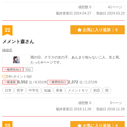
感想数 0
41ページ
最終更新日 2024.04.27
登録日 2024.03.23
22
お気に入り追加
5
メメント森さん
ゆゆ介
雨の日、クラスの女の子、あんまり知らない二人、生と死。
たった4ページです。
一般男性向け
完結
24h.ポイント
0pt
8,552
2,372
位 / 8,552件
位 / 2,372件
一般漫画
一般男性向け
日常
哲学
中学生
短編
青春
メメントモリ
初恋
雨
感想数 0
5ページ
最終更新日 2018.11.28
登録日 2018.11.28
23
お気に入り追加
4