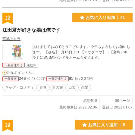
最終更新日 2024.12.23
登録日 2024.08.05
12
お気に入り追加
41
江田君が好きな娘は俺です
宮嶋アキラ
あけましておめでとうございます。今年もよろしくお願いし
ます。 【改名】1月16日より 【アサダユウ】→【宮嶋アキ
ラ】にSNSのハンドルネームも変えます。
一般男性向け
連載中
24h.ポイント
7pt
246
85
位 / 8,552件
位 / 2,372件
一般漫画
一般男性向け
ギャグ・コメディ
青春
男の娘
日常
恋愛
感想数 0
68ページ
最終更新日 2021.02.06
登録日 2021.01.07
13
お気に入り追加
5