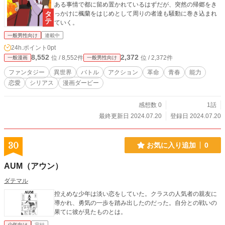
ある事情で都に留め置かれているはずだが、突然の帰郷をき
っかけに楓蘭をはじめとして周りの者達も騒動に巻き込まれ
ていく。
一般男性向け
連載中
24h.ポイント
0pt
8,552
2,372
位 / 8,552件
位 / 2,372件
一般漫画
一般男性向け
ファンタジー
異世界
バトル
アクション
革命
青春
能力
恋愛
シリアス
漫画ダービー
感想数 0
1話
最終更新日 2024.07.20
登録日 2024.07.20
30
お気に入り追加
0
AUM（アウン）
ダテマル
控えめな少年は淡い恋をしていた。クラスの人気者の親友に
導かれ、勇気の一歩を踏み出したのだった。自分との戦いの
果てに彼が見たものとは。
少年向け
完結