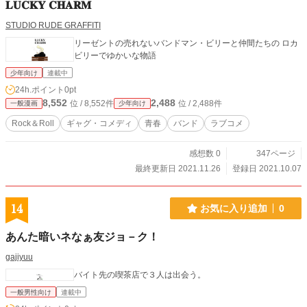
𝐋𝐔𝐂𝐊𝐘 𝐂𝐇𝐀𝐑𝐌
STUDIO RUDE GRAFFITI
リーゼントの売れないバンドマン・ビリーと仲間たちの ロカ
ビリーでゆかいな物語
少年向け
連載中
24h.ポイント
0pt
8,552
2,488
位 / 8,552件
位 / 2,488件
一般漫画
少年向け
Rock＆Roll
ギャグ・コメディ
青春
バンド
ラブコメ
感想数 0
347ページ
最終更新日 2021.11.26
登録日 2021.10.07
14
お気に入り追加
0
あんた暗いネなぁ友ジョ－ク！
gajiyuu
バイト先の喫茶店で３人は出会う。
一般男性向け
連載中