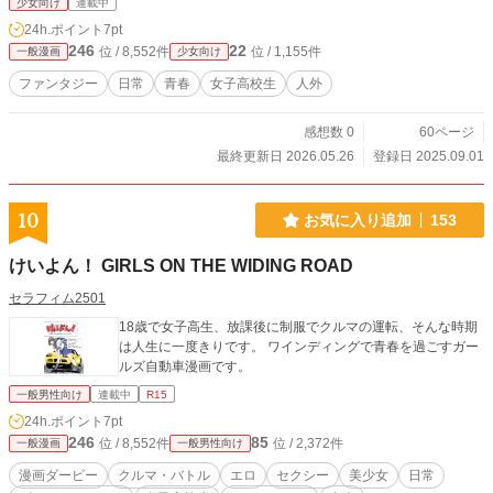
少女向け
連載中
24h.ポイント
7pt
246
22
位 / 8,552件
位 / 1,155件
一般漫画
少女向け
ファンタジー
日常
青春
女子高校生
人外
感想数 0
60ページ
最終更新日 2026.05.26
登録日 2025.09.01
10
お気に入り追加
153
けいよん！ GIRLS ON THE WIDING ROAD
セラフィム2501
18歳で女子高生、放課後に制服でクルマの運転、そんな時期
は人生に一度きりです。 ワインディングで青春を過ごすガー
ルズ自動車漫画です。
一般男性向け
連載中
R15
24h.ポイント
7pt
246
85
位 / 8,552件
位 / 2,372件
一般漫画
一般男性向け
漫画ダービー
クルマ・バトル
エロ
セクシー
美少女
日常