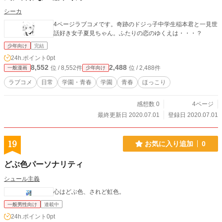
シーカ
4ページラブコメです。奇跡のドジっ子中学生稲本君と一見世
話好き女子夏見ちゃん。ふたりの恋のゆくえは・・・？
少年向け
完結
24h.ポイント
0pt
8,552
2,488
位 / 8,552件
位 / 2,488件
一般漫画
少年向け
ラブコメ
日常
学園・青春
学園
青春
ほっこり
感想数 0
4ページ
最終更新日 2020.07.01
登録日 2020.07.01
19
お気に入り追加
0
どぶ色パーソナリティ
シュール主義
心はどぶ色、されど虹色。
一般男性向け
連載中
24h.ポイント
0pt