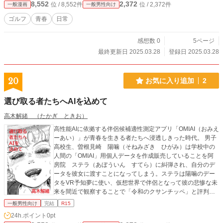
8,552
2,372
位 / 8,552件
位 / 2,372件
一般漫画
一般男性向け
ゴルフ
青春
日常
感想数 0
5ページ
最終更新日 2025.03.28
登録日 2025.03.28
20
お気に入り追加
2
選び取る者たちへAIを込めて
高木解緒 （たかぎ ときお）
高性能AIに依拠する伴侶候補適性測定アプリ「OMIAI（おみえ
ーあい）」が青春を生きる者たちへ浸透しきった時代。 男子
高校生、曽根見崎 陽噛（そねみざき ひがみ）は学校中の
人間の「OMIAI」用個人データを作成販売していることを阿
房院 ステラ（あぼういん すてら）に糾弾され、自分のデ
ータを彼女に渡すことになってしまう。ステラは陽噛のデー
タをVR予知夢に使い、仮想世界で伴侶となって彼の悲惨な未
来を間近で観察することで「令和のクサンチッペ」と評判を
得たことへの腹いせをしようとしていたのだ。ところが陽噛
一般男性向け
完結
R15
とステラの未来生活はあまりにもバッドエンドの繰り返し
24h.ポイント
0pt
で…。近未来恋愛SF見参！