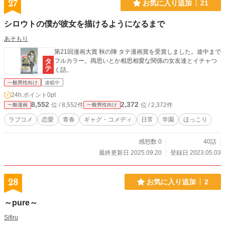
27
お気に入り追加
21
シロウトの僕が彼女を描けるようになるまで
あそもり
第21回漫画大賞 秋の陣 タテ漫画賞を受賞しました。途中まで
フルカラー。両思いとか相思相愛な関係の女友達とイチャつ
く話。
一般男性向け
連載中
24h.ポイント
0pt
8,552
2,372
位 / 8,552件
位 / 2,372件
一般漫画
一般男性向け
ラブコメ
恋愛
青春
ギャグ・コメディ
日常
学園
ほっこり
感想数 0
40話
最終更新日 2025.09.20
登録日 2023.05.03
28
お気に入り追加
2
～pure～
Sifiru