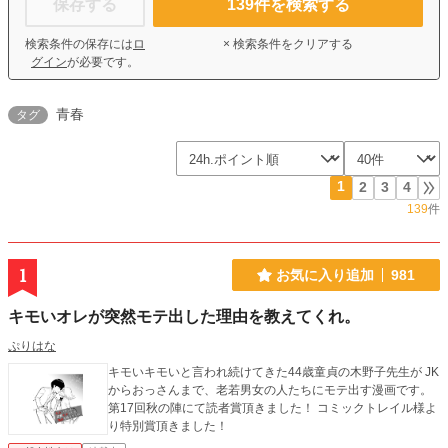
保存する
139
件を検索する
検索条件の保存には
ロ
× 検索条件をクリアする
グイン
が必要です。
青春
タグ
1
2
3
4
139
件
1
お気に入り追加
981
キモいオレが突然モテ出した理由を教えてくれ。
ぷりはな
キモいキモいと言われ続けてきた44歳童貞の木野子先生が JK
からおっさんまで、老若男女の人たちにモテ出す漫画です。
第17回秋の陣にて読者賞頂きました！ コミックトレイル様よ
り特別賞頂きました！