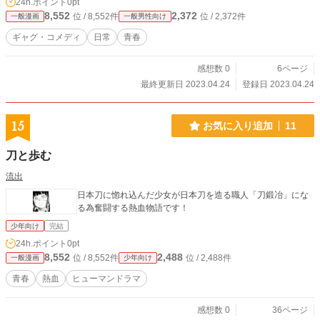
24h.ポイント
0pt
8,552
2,372
位 / 8,552件
位 / 2,372件
一般漫画
一般男性向け
ギャグ・コメディ
日常
青春
感想数 0
6ページ
最終更新日 2023.04.24
登録日 2023.04.24
15
お気に入り追加
11
刀と歩む
流出
日本刀に惚れ込んだ少女が日本刀を造る職人「刀鍛冶」にな
る為奮闘する熱血物語です！
少年向け
完結
24h.ポイント
0pt
8,552
2,488
位 / 8,552件
位 / 2,488件
一般漫画
少年向け
青春
熱血
ヒューマンドラマ
感想数 0
36ページ