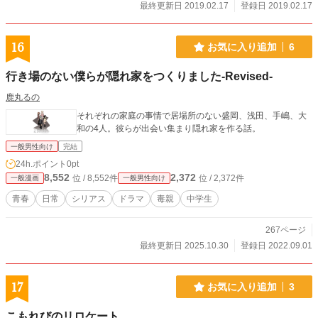
最終更新日 2019.02.17
登録日 2019.02.17
16
お気に入り追加
6
行き場のない僕らが隠れ家をつくりました-Revised-
鹿丸るの
それぞれの家庭の事情で居場所のない盛岡、浅田、手嶋、大
和の4人。彼らが出会い集まり隠れ家を作る話。
一般男性向け
完結
24h.ポイント
0pt
8,552
2,372
位 / 8,552件
位 / 2,372件
一般漫画
一般男性向け
青春
日常
シリアス
ドラマ
毒親
中学生
267ページ
最終更新日 2025.10.30
登録日 2022.09.01
17
お気に入り追加
3
こもれびのリロケート