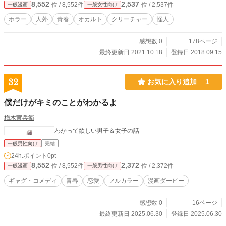
8,552
2,537
位 / 8,552件
位 / 2,537件
一般漫画
一般女性向け
ホラー
人外
青春
オカルト
クリーチャー
怪人
感想数 0
178ページ
最終更新日 2021.10.18
登録日 2018.09.15
32
お気に入り追加
1
僕だけがキミのことがわかるよ
梅木官兵衛
わかって欲しい男子＆女子の話
一般男性向け
完結
24h.ポイント
0pt
8,552
2,372
位 / 8,552件
位 / 2,372件
一般漫画
一般男性向け
ギャグ・コメディ
青春
恋愛
フルカラー
漫画ダービー
感想数 0
16ページ
最終更新日 2025.06.30
登録日 2025.06.30