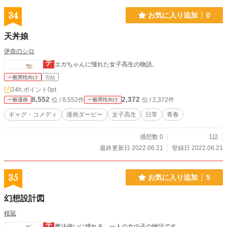
34
お気に入り追加
0
天丼娘
伊奈のシロ
エガちゃんに憧れた女子高生の物語。
一般男性向け
完結
24h.ポイント
0pt
8,552
2,372
位 / 8,552件
位 / 2,372件
一般漫画
一般男性向け
ギャグ・コメディ
漫画ダービー
女子高生
日常
青春
感想数 0
1話
最終更新日 2022.06.21
登録日 2022.06.21
35
お気に入り追加
5
幻想設計図
桜鼠
魔法使いに憧れる、一人の女の子の物語です。