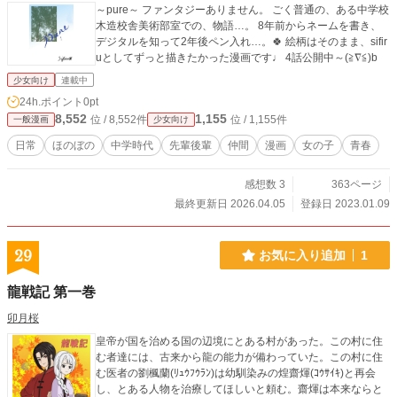
～pure～ ファンタジーありません。 ごく普通の、ある中学校
木造校舎美術部室での、物語…。 8年前からネームを書き、
デジタルを知って2年後ペン入れ…。🍀 絵柄はそのまま、sifir
uとしてずっと描きたかった漫画です♩ 4話公開中～(≧∇≦)b
少女向け
連載中
24h.ポイント
0pt
8,552
1,155
位 / 8,552件
位 / 1,155件
一般漫画
少女向け
日常
ほのぼの
中学時代
先輩後輩
仲間
漫画
女の子
青春
感想数 3
363ページ
最終更新日 2026.04.05
登録日 2023.01.09
29
お気に入り追加
1
龍戦記 第一巻
卯月桜
皇帝が国を治める国の辺境にとある村があった。この村に住
む者達には、古来から龍の能力が備わっていた。この村に住
む医者の劉楓蘭(ﾘｭｳﾌｳﾗﾝ)は幼馴染みの煌齋煇(ｺｳｻｲｷ)と再会
し、とある人物を治療してほしいと頼む。齋煇は本来ならと