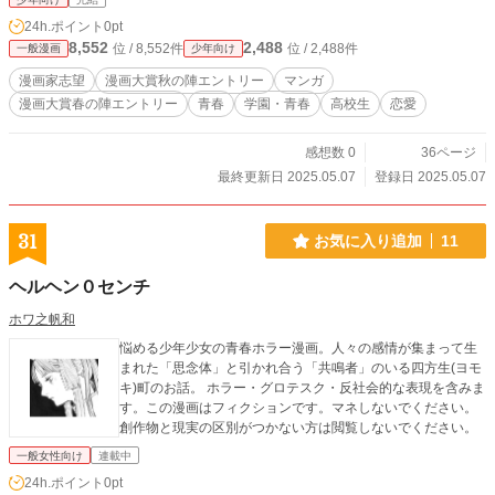
24h.ポイント
0pt
8,552
2,488
位 / 8,552件
位 / 2,488件
一般漫画
少年向け
漫画家志望
漫画大賞秋の陣エントリー
マンガ
漫画大賞春の陣エントリー
青春
学園・青春
高校生
恋愛
感想数 0
36ページ
最終更新日 2025.05.07
登録日 2025.05.07
31
お気に入り追加
11
ヘルヘン０センチ
ホワ之帆和
悩める少年少女の青春ホラー漫画。人々の感情が集まって生
まれた「思念体」と引かれ合う「共鳴者」のいる四方生(ヨモ
キ)町のお話。 ホラー・グロテスク・反社会的な表現を含みま
す。この漫画はフィクションです。マネしないでください。
創作物と現実の区別がつかない方は閲覧しないでください。
一般女性向け
連載中
24h.ポイント
0pt