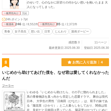
のせいで、心のなかに区切りの付かない想いを抱いたまま 大
人になってしまった。
一般男性向け
完結
24h.ポイント
7pt
246
85
位 / 8,552件
位 / 2,372件
一般漫画
一般男性向け
青春
女子高生
想い出
日常
じんわり
漫画ダービー
感想数 0
11ページ
最終更新日 2025.06.30
登録日 2025.06.30
8
お気に入り追加
4
いじめから助けてあげた僕を、なぜ君は愛してくれなかった
んだ
フーラー
いわゆる「いじめから助けたら、その子に惚れられました」
系の青春物語を真っ向から否定した恋愛ドラマ。 舞台は現代
日本。 大学生の男性「日南田（ひなた）」は、双子の妹であ
る「陽花里（ひかり）」と二人暮らしをしており、関係は現
在、良好だと日南田は思っている。 陽花里はかつていじめに