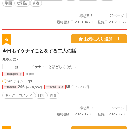
学園
幼馴染
青春
感想数 5
79ページ
最終更新日 2018.04.20
登録日 2017.01.27
4
お気に入り追加
1
今日もイケナイことをする二人の話
九谷ふにゃ
イケナイことほどしてみたい
一般男性向け
連載中
24h.ポイント
7pt
246
85
位 / 8,552件
位 / 2,372件
一般漫画
一般男性向け
ギャグ・コメディ
日常
青春
感想数 0
8ページ
最終更新日 2026.06.01
登録日 2026.06.01