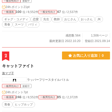
一般女性向け
連載中
24h.ポイント
21pt
100
47
位 / 8,552件
位 / 2,537件
一般漫画
一般女性向け
ギャグ・コメディ
恋愛
先生
教師
おじさん
おっさん
JK
青春
スーツ
パリィ
感想数 564
1,506ページ
最終更新日 2022.10.20
登録日 2021.09.14
2
お気に入り追加
0
キャットファイト
激マブ子
ラッパーフリースタイルバトル
一般男性向け
連載中
24h.ポイント
7pt
246
85
位 / 8,552件
位 / 2,372件
一般漫画
一般男性向け
青春
ヒップホップ