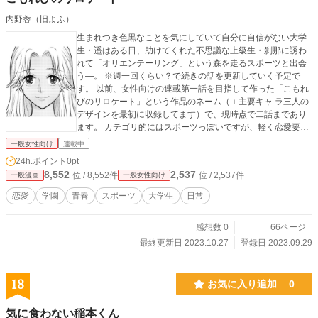
内野蓉（旧よふ）
生まれつき色黒なことを気にしていて自分に自信がない大学
生・遥はある日、助けてくれた不思議な上級生・刹那に誘わ
れて「オリエンテーリング」という森を走るスポーツと出会
う―。 ※週一回くらい？で続きの話を更新していく予定で
す。 以前、女性向けの連載第一話を目指して作った「こもれ
びのリロケート」という作品のネーム（＋主要キャ ラ三人の
デザインを最初に収録してます）で、現時点で二話まであり
ます。 カテゴリ的にはスポーツっぽいですが、軽く恋愛要素
もあります。 一応この設定で10～20話分くらいまではフンワ
一般女性向け
連載中
リと展開案を考えてたのですが、もし新規に描くとしたらた
24h.ポイント
0pt
ぶん全面的に作り直すことになりそうです（ネーム原作担当
8,552
2,537
位 / 8,552件
位 / 2,537件
一般漫画
一般女性向け
を想定してた）。 そういうわけで相変わらずネームですが、
せっかく描いたのでこちらにあげておきます。 いや、本当は
恋愛
学園
青春
スポーツ
大学生
日常
漫画大賞にはちゃんとペン入れ仕上げした原稿で参加したい
のですが…他の仕事もありなかなかその時間が…すいませ
感想数 0
66ページ
ん。。実際こういうのでも大丈夫なんでしょうかね参加して
も？（汗
最終更新日 2023.10.27
登録日 2023.09.29
18
お気に入り追加
0
気に食わない稲本くん