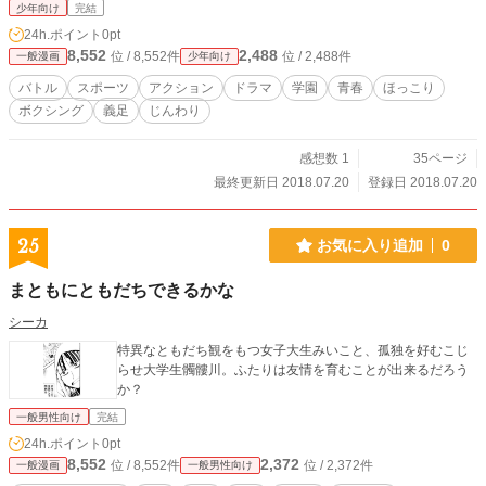
少年向け
完結
24h.ポイント
0pt
8,552
2,488
位 / 8,552件
位 / 2,488件
一般漫画
少年向け
バトル
スポーツ
アクション
ドラマ
学園
青春
ほっこり
ボクシング
義足
じんわり
感想数 1
35ページ
最終更新日 2018.07.20
登録日 2018.07.20
25
お気に入り追加
0
まともにともだちできるかな
シーカ
特異なともだち観をもつ女子大生みいこと、孤独を好むこじ
らせ大学生髑髏川。ふたりは友情を育むことが出来るだろう
か？
一般男性向け
完結
24h.ポイント
0pt
8,552
2,372
位 / 8,552件
位 / 2,372件
一般漫画
一般男性向け