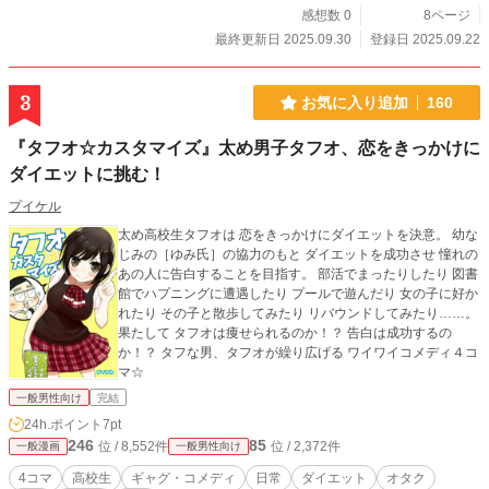
感想数 0
8ページ
最終更新日 2025.09.30
登録日 2025.09.22
3
お気に入り追加
160
『タフオ☆カスタマイズ』太め男子タフオ、恋をきっかけに
ダイエットに挑む！
プイケル
太め高校生タフオは 恋をきっかけにダイエットを決意。 幼な
じみの［ゆみ氏］の協力のもと ダイエットを成功させ 憧れの
あの人に告白することを目指す。 部活でまったりしたり 図書
館でハプニングに遭遇したり プールで遊んだり 女の子に好か
れたり その子と散歩してみたり リバウンドしてみたり……。
果たして タフオは痩せられるのか！？ 告白は成功するの
か！？ タフな男、タフオが繰り広げる ワイワイコメディ４コ
マ☆
一般男性向け
完結
24h.ポイント
7pt
246
85
位 / 8,552件
位 / 2,372件
一般漫画
一般男性向け
4コマ
高校生
ギャグ・コメディ
日常
ダイエット
オタク