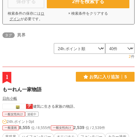
保存する
2
件を検索する
検索条件の保存には
ロ
× 検索条件をクリアする
グイン
が必要です。
異界
タグ
2
件
1
お気に入り追加
5
もーれん一家物語
日向小帳
健気に生きる家族の物語。
一般女性向け
連載中
24h.ポイント
0pt
8,555
2,539
位 / 8,555件
位 / 2,539件
一般漫画
一般女性向け
異世界
ハイファンタジー
オリジナル
ファンタジー
カラー漫画