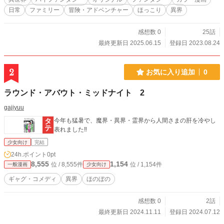
日常
ファミリー
冒険・アドベンチャー
ほっこり
異界
感想数 0
25話
最終更新日 2025.06.15
登録日 2023.08.24
2
お気に入り追加
0
ラウンド・アバウト・ミッドナイト 2
gajiyuu
今年も猛暑で、魔界・異界・霊界から人間さまの肝を冷やし
表れました‼
少女向け
完結
24h.ポイント
0pt
8,555
1,154
位 / 8,555件
位 / 1,154件
一般漫画
少女向け
ギャグ・コメディ
異界
ほのぼの
感想数 0
2話
最終更新日 2024.11.11
登録日 2024.07.12