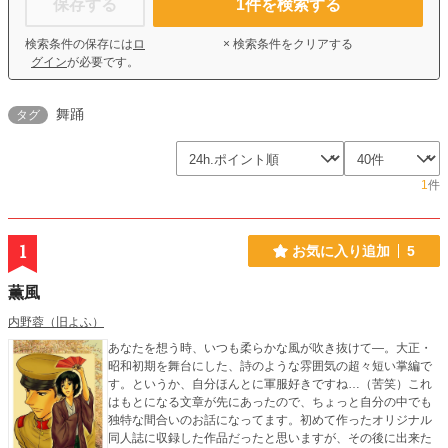
保存する
1
件を検索する
検索条件の保存には
ロ
× 検索条件をクリアする
グイン
が必要です。
舞踊
タグ
1
件
1
お気に入り追加
5
薫風
内野蓉（旧よふ）
あなたを想う時、いつも柔らかな風が吹き抜けて―。大正・
昭和初期を舞台にした、詩のような雰囲気の超々短い掌編で
す。というか、自分ほんとに軍服好きですね…（苦笑）これ
はもとになる文章が先にあったので、ちょっと自分の中でも
独特な間合いのお話になってます。初めて作ったオリジナル
同人誌に収録した作品だったと思いますが、その後に出来た