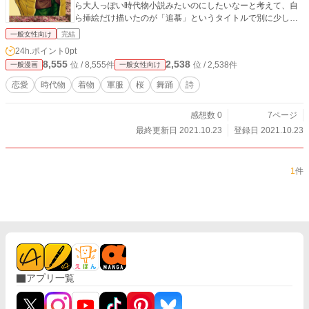
ら大人っぽい時代物小説みたいのにしたいなーと考えて、自
ら挿絵だけ描いたのが「追慕」というタイトルで別に少しだ
け上げてありますので（※注：微エロあり）同じ世界観でそ
一般女性向け
完結
ちらも宜しければどうぞ。
24h.ポイント
0pt
8,555
2,538
位 / 8,555件
位 / 2,538件
一般漫画
一般女性向け
恋愛
時代物
着物
軍服
桜
舞踊
詩
感想数 0
7ページ
最終更新日 2021.10.23
登録日 2021.10.23
1
件
アプリ一覧