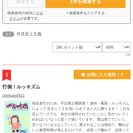
保存する
1
件を検索する
検索条件の保存には
ロ
× 検索条件をクリアする
グイン
が必要です。
外見至上主義
タグ
1
件
1
お気に入り追加
5
打倒！ルッキズム
chimuao0922
現在多忙のため、不定期土曜更新！ 虐待・毒親・ルッキズム
によって 生きにくさを強いられてきた人に贈ります！ これを
読んで一人でも、自分が虐待されていたことに 気がついてく
れればいいなっと思って描いています。 親は捨てていいし、
言いなりにならなくていいし 愛されることは諦めて、離れな
いと被害時期が増えるだけです。 頑張って離れて、頑張って