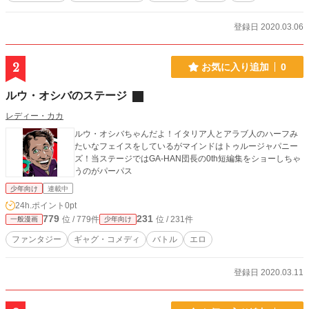
登録日 2020.03.06
2
お気に入り追加
0
ルウ・オシバのステージ
レディー・カカ
ルウ・オシバちゃんだよ！イタリア人とアラブ人のハーフみ
たいなフェイスをしているがマインドはトゥルージャパニー
ズ！当ステージではGA-HAN団長の0th短編集をショーしちゃ
うのがパーパス
少年向け
連載中
24h.ポイント
0pt
779
231
位 / 779件
位 / 231件
一般漫画
少年向け
ファンタジー
ギャグ・コメディ
バトル
エロ
登録日 2020.03.11