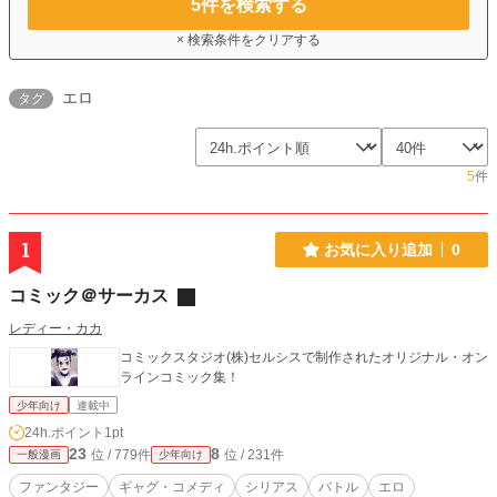
5
件を検索する
× 検索条件をクリアする
エロ
タグ
5
件
1
お気に入り追加
0
コミック＠サーカス
レディー・カカ
コミックスタジオ(株)セルシスで制作されたオリジナル・オン
ラインコミック集！
少年向け
連載中
24h.ポイント
1pt
23
8
位 / 779件
位 / 231件
一般漫画
少年向け
ファンタジー
ギャグ・コメディ
シリアス
バトル
エロ