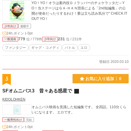
YO！YO！オラは案内役ＤＪラッパーのチェケラッタだ～Y
O！当ステージはＧＡ-ＨＡＮ団長による「2nd短編集」の公
開が使命だったりするわけ！要は立ち読み気分で“ CHECK IT
OUT YO！
少年向け
連載中
24h.ポイント
0pt
779
231
位 / 779件
位 / 231件
一般漫画
少年向け
ファンタジー
ギャグ・コメディ
バトル
エロ
登録日 2020.03.10
5
お気に入り追加
0
SFオムニバス3 昔々ある惑星で
KIDOLOHKEN
オムニバス映画を意識した短編集です。 全四話。110分くら
いになります。 エロです。
一般男性向け
完結
24h.ポイント
0pt