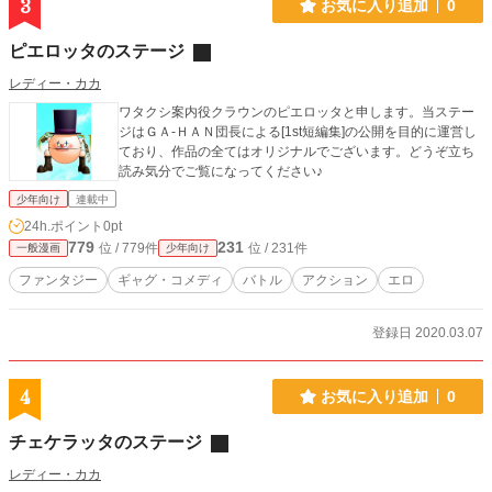
3
お気に入り追加
0
ピエロッタのステージ
レディー・カカ
ワタクシ案内役クラウンのピエロッタと申します。当ステー
ジはＧＡ-ＨＡＮ団長による[1st短編集]の公開を目的に運営し
ており、作品の全てはオリジナルでございます。どうぞ立ち
読み気分でご覧になってください♪
少年向け
連載中
24h.ポイント
0pt
779
231
位 / 779件
位 / 231件
一般漫画
少年向け
ファンタジー
ギャグ・コメディ
バトル
アクション
エロ
登録日 2020.03.07
4
お気に入り追加
0
チェケラッタのステージ
レディー・カカ