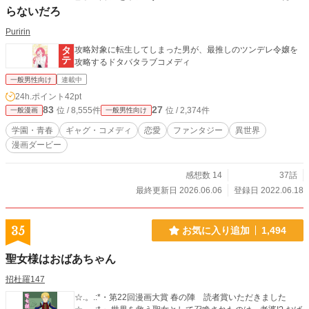
らないだろ
Puririn
攻略対象に転生してしまった男が、最推しのツンデレ令嬢を
攻略するドタバタラブコメディ
一般男性向け
連載中
24h.ポイント
42pt
83
27
位 / 8,555件
位 / 2,374件
一般漫画
一般男性向け
学園・青春
ギャグ・コメディ
恋愛
ファンタジー
異世界
漫画ダービー
感想数 14
37話
最終更新日 2026.06.06
登録日 2022.06.18
35
お気に入り追加
1,494
聖女様はおばあちゃん
招杜羅147
☆.。.:*・第22回漫画大賞 春の陣 読者賞いただきました