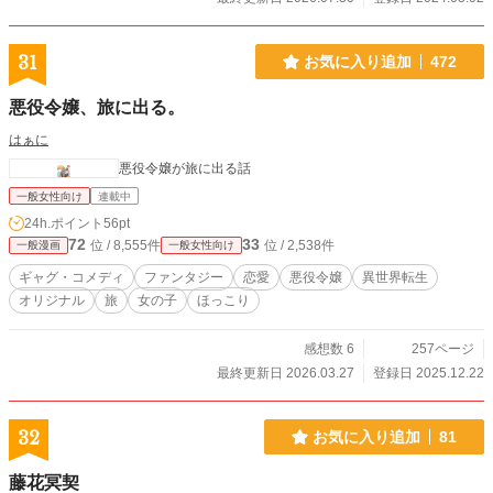
31
お気に入り追加
472
悪役令嬢、旅に出る。
はぁに
悪役令嬢が旅に出る話
一般女性向け
連載中
24h.ポイント
56pt
72
33
位 / 8,555件
位 / 2,538件
一般漫画
一般女性向け
ギャグ・コメディ
ファンタジー
恋愛
悪役令嬢
異世界転生
オリジナル
旅
女の子
ほっこり
感想数 6
257ページ
最終更新日 2026.03.27
登録日 2025.12.22
32
お気に入り追加
81
藤花冥契