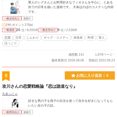
軍人のシグさんとお料理好きなフィオさんを中心に、とある
街での日常を描いた漫画です。 大体ほのぼのコメディな内容
です。
一般女性向け
連載中
24h.ポイント
276pt
20
9
位 / 8,555件
位 / 2,538件
一般漫画
一般女性向け
恋愛
日常
じんわり
ギャグ・コメディ
体格差
料理
軍人
ほっこり
感想数 141
1,079ページ
最終更新日 2026.08.06
登録日 2022.09.23
9
お気に入り追加
0
攻川さんの恋愛戦略論『恋は詭道なり』
九谷ふにゃ
好きな男の子を孫子の兵法を使って自分を好きになってもら
いたい女の子の話。
一般男性向け
連載中