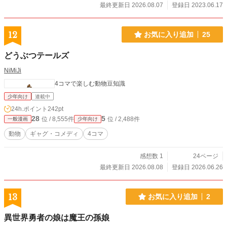
最終更新日 2026.08.07
登録日 2023.06.17
12
お気に入り追加
25
どうぶつテールズ
NiMiJi
4コマで楽しむ動物豆知識
少年向け
連載中
24h.ポイント
242pt
28
5
位 / 8,555件
位 / 2,488件
一般漫画
少年向け
動物
ギャグ・コメディ
4コマ
感想数 1
24ページ
最終更新日 2026.08.08
登録日 2026.06.26
13
お気に入り追加
2
異世界勇者の娘は魔王の孫娘