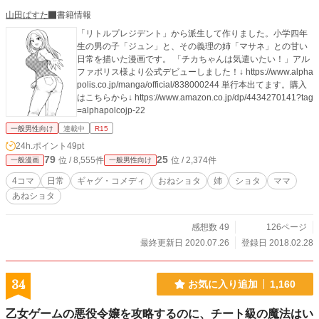
山田ぱすた
書籍情報
「リトルプレジデント」から派生して作りました。小学四年
生の男の子「ジュン」と、その義理の姉「マサネ」との甘い
日常を描いた漫画です。 「チカちゃんは気遣いたい！」アル
ファポリス様より公式デビューしました！↓ https://www.alpha
polis.co.jp/manga/official/838000244 単行本出てます。購入
はこちらから↓ https://www.amazon.co.jp/dp/4434270141?tag
=alphapolcojp-22
一般男性向け
連載中
R15
24h.ポイント
49pt
79
25
位 / 8,555件
位 / 2,374件
一般漫画
一般男性向け
4コマ
日常
ギャグ・コメディ
おねショタ
姉
ショタ
ママ
あねショタ
感想数 49
126ページ
最終更新日 2020.07.26
登録日 2018.02.28
34
お気に入り追加
1,160
乙女ゲームの悪役令嬢を攻略するのに、チート級の魔法はい