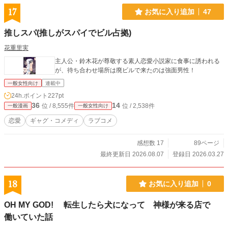
17
お気に入り追加
47
推しスパ(推しがスパイでビル占拠)
花重里実
主人公・鈴木花が尊敬する素人恋愛小説家に食事に誘われる
が、待ち合わせ場所は廃ビルで来たのは強面男性！
一般女性向け
連載中
24h.ポイント
227pt
36
14
位 / 8,555件
位 / 2,538件
一般漫画
一般女性向け
恋愛
ギャグ・コメディ
ラブコメ
感想数 17
89ページ
最終更新日 2026.08.07
登録日 2026.03.27
18
お気に入り追加
0
OH MY GOD! 転生したら犬になって 神様が来る店で
働いていた話