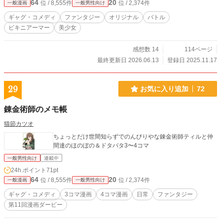
64
20
位 / 8,555件
位 / 2,374件
一般漫画
一般男性向け
ギャグ・コメディ
ファンタジー
オリジナル
バトル
ビキニアーマー
美少女
感想数 14
114ページ
最終更新日 2026.06.13
登録日 2025.11.17
29
お気に入り追加
72
錬金術師のメモ帳
猫節カツオ
ちょっとだけ世間知らずでのんびりやな錬金術師ティルと仲
間達のほのぼの＆ドタバタ3〜4コマ
一般男性向け
連載中
24h.ポイント
71pt
64
20
位 / 8,555件
位 / 2,374件
一般漫画
一般男性向け
ギャグ・コメディ
3コマ漫画
4コマ漫画
日常
ファンタジー
第11回漫画ダービー