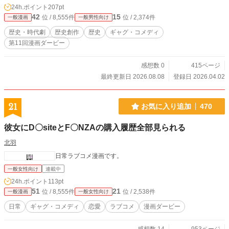
24h.ポイント
207pt
42
15
位 / 8,555件
位 / 2,374件
一般漫画
一般男性向け
歴史・時代劇
歴史創作
歴史
ギャグ・コメディ
第11回漫画ダービー
感想数 0
415ページ
最終更新日 2026.08.08
登録日 2026.04.02
21
お気に入り追加
470
彼女にD〇siteとF〇NZAの購入履歴全部見られる
北羽
日常ラブコメ漫画です。
一般女性向け
連載中
24h.ポイント
113pt
51
21
位 / 8,555件
位 / 2,538件
一般漫画
一般女性向け
日常
ギャグ・コメディ
恋愛
ラブコメ
漫画ダービー