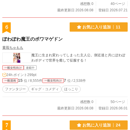
感想数 0
40ページ
最終更新日 2026.08.08
登録日 2026.07.21
6
お気に入り追加
11
ぽわぽわ魔王のポワマゲドン
黄苺ちゃもも
魔王に生まれ変わってしまった主人公。側近達と共にぽわぽ
わボディで世界を癒して征服する！
一般女性向け
連載中
24h.ポイント
299pt
15
7
位 / 8,555件
位 / 2,538件
一般漫画
一般女性向け
ファンタジー
ギャグ・コメディ
ほっこり
感想数 0
50ページ
最終更新日 2026.08.08
登録日 2026.06.01
7
お気に入り追加
24