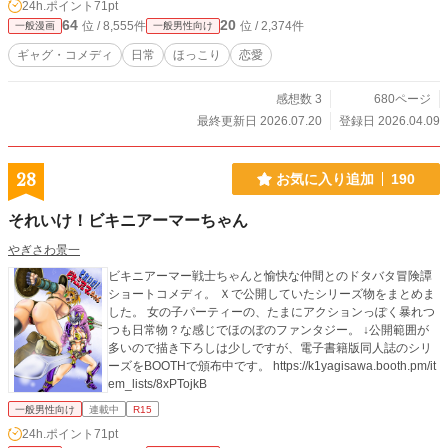
24h.ポイント
71pt
64
20
位 / 8,555件
位 / 2,374件
一般漫画
一般男性向け
ギャグ・コメディ
日常
ほっこり
恋愛
感想数 3
680ページ
最終更新日 2026.07.20
登録日 2026.04.09
28
お気に入り追加
190
それいけ！ビキニアーマーちゃん
やぎさわ景一
ビキニアーマー戦士ちゃんと愉快な仲間とのドタバタ冒険譚
ショートコメディ。 Ｘで公開していたシリーズ物をまとめま
した。 女の子パーティーの、たまにアクションっぽく暴れつ
つも日常物？な感じでほのぼのファンタジー。 ↓公開範囲が
多いので描き下ろしは少しですが、電子書籍版同人誌のシリ
ーズをBOOTHで頒布中です。 https://k1yagisawa.booth.pm/it
em_lists/8xPTojkB
一般男性向け
連載中
R15
24h.ポイント
71pt