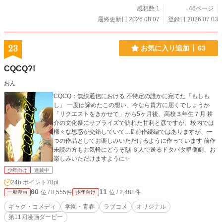
感想数 1
46ページ
最終更新日 2026.08.07
登録日 2026.07.03
23
お気に入り追加
63
CQCQ?!
おん
CQCQ：無線通信における 不特定の誰かに宛てた「もしも
し」 一度は諦めたこの想い、今なら貴方に届くでしょうか
「リクエストをきかせて」から5ヶ月後、高校３年生７月 耕
介の文化祭にサプライズで訪れた甘利と彦ですが、校内では
様々な思惑が交錯していて…⁉︎ 前作続編ではありますが、一
つの作品としてお楽しみいただけるように作っています 前作
未読の方もお気軽にどうぞ🙌 ６人で送るドタバタ群像劇、お
楽しみいただけますように✨
少年向け
連載中
24h.ポイント
78pt
60
11
位 / 8,555件
位 / 2,488件
一般漫画
少年向け
ギャグ・コメディ
学園・青春
ラブコメ
オリジナル
第11回漫画ダービー