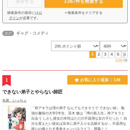
保存する
3,067
件を検索する
検索条件の保存には
ロ
× 検索条件をクリアする
グイン
が必要です。
ギャグ・コメディ
タグ
1
2
3
4
5
3,067
件
1
お気に入り追加
139
できない弟子とやらない師匠
矢尾 いっちょ
「柊アキラは僕の弟子 なんでもできそうで できない奴」 勉
強が趣味の大学2年生、笹木 修は「噂の新入生」柊アキラと
出会う しかし彼女の本性はただの不器用な女の子だった！ 自
分を変えたい彼女は笹木に弟子入りを志願するが… 不器用な
彼らの織りなす青春キャンパスライフ、開幕！！