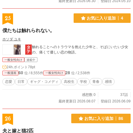
最終更新日 2026.06.30
登録日 2024.05.10
25
お気に入り追加
4
僕たちは触れられない。
ホソダ ユキ
触れることへのトラウマを抱えた少年と、そばにいたい少女
の、痛くて優しい恋の物語。
一般女性向け
連載中
24h.ポイント
78pt
60
28
位 / 8,555件
位 / 2,538件
一般漫画
一般女性向け
恋愛
日常
ギャグ・コメディ
高校生
学校
青春
感情
感想数 0
37話
最終更新日 2026.08.07
登録日 2026.06.09
26
お気に入り追加
86
夫と嫁と猫2匹