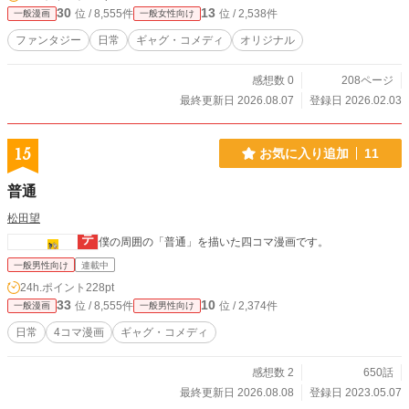
30
13
位 / 8,555件
位 / 2,538件
一般漫画
一般女性向け
ファンタジー
日常
ギャグ・コメディ
オリジナル
感想数 0
208ページ
最終更新日 2026.08.07
登録日 2026.02.03
15
お気に入り追加
11
普通
松田望
僕の周囲の「普通」を描いた四コマ漫画です。
一般男性向け
連載中
24h.ポイント
228pt
33
10
位 / 8,555件
位 / 2,374件
一般漫画
一般男性向け
日常
4コマ漫画
ギャグ・コメディ
感想数 2
650話
最終更新日 2026.08.08
登録日 2023.05.07