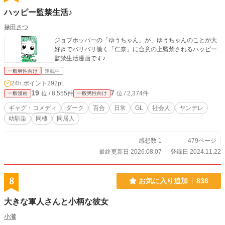
ハッピー監禁生活♪
禄田さつ
ジョブホッパーの「ゆうちゃん」が、ゆうちゃんのことが大
好きでバリバリ働く「仁奈」に合意の上監禁されるハッピー
監禁生活漫画です♪
一般男性向け
連載中
24h.ポイント
292pt
19
7
位 / 8,555件
位 / 2,374件
一般漫画
一般男性向け
ギャグ・コメディ
ダーク
百合
日常
GL
社会人
ヤンデレ
幼馴染
同棲
同居人
感想数 1
479ページ
最終更新日 2026.08.07
登録日 2024.11.22
8
お気に入り追加
836
大きな軍人さんと小柄な彼女
小瀧