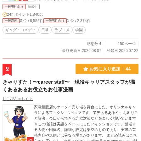
一般男性向け
連載中
24h.ポイント
1,840pt
2
1
位 / 8,555件
位 / 2,374件
一般漫画
一般男性向け
ギャグ・コメディ
日常
ラブコメ
学園
感想数 4
150ページ
最終更新日 2026.08.07
登録日 2026.07.22
2
お気に入り追加
44
きゃりすた！〜career staff〜 現役キャリアスタッフが描
くあるあるお役立ちお仕事漫画
りこぴん＝しぐま
家電量販店のケータイ売り場を舞台にした、オリジナルキャ
ラによるフィクション4コマです。業界あるあるや、お困りご
と解決、今日からできる詐欺対策などを楽しく描いています
※この物語は実話をベースにしたフィクションです。登場す
る人物や団体名、詳細な設定は架空のものであり、実際の業
務内容や規約とは異なる場合があります。 まとめ読みはこち