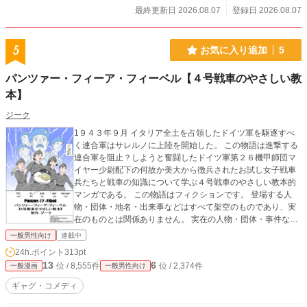
最終更新日 2026.08.07
登録日 2026.08.07
5
お気に入り追加
5
パンツァー・フィーア・フィーベル【４号戦車のやさしい教
本】
ジーク
1９４３年９月 イタリア全土を占領したドイツ軍を駆逐すべ
く連合軍はサレルノに上陸を開始した。 この物語は進撃する
連合軍を阻止？しようと奮闘したドイツ軍第２６機甲師団マ
イヤー少尉配下の何故か美大から徴兵されたお試し女子戦車
兵たちと戦車の知識について学ぶ４号戦車のやさしい教本的
マンガである。 この物語はフィクションです。 登場する人
物・団体・地名・出来事などはすべて架空のものであり、実
在のものとは関係ありません。 実在の人物・団体・事件など
と類似する場合があっても、すべて偶然によるものです。
一般男性向け
連載中
24h.ポイント
313pt
13
6
位 / 8,555件
位 / 2,374件
一般漫画
一般男性向け
ギャグ・コメディ