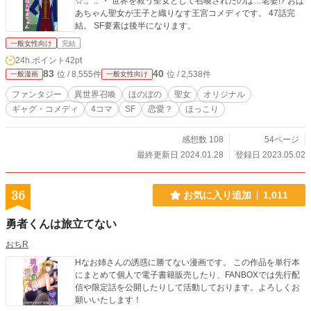
☆.。.:*・ 世界を救う聖女として召喚されたのは…老婆!? おば
あちゃん聖女が王子と織りなす王宮コメディです。 47話完
結。 SF要素は後半になります。
一般女性向け
完結
24h.ポイント
42pt
83
40
位 / 8,555件
位 / 2,538件
一般漫画
一般女性向け
ファンタジー
異世界召喚
ほのぼの
聖女
オリジナル
ギャグ・コメディ
4コマ
SF
恋愛？
ほっこり
感想数 108
54ページ
最終更新日 2024.01.28
登録日 2023.05.02
36
お気に入り追加
1,011
勇者くんは旅立てない
おちR
Hなお姉さんの誘惑に勝てない漫画です。 この作品を単行本
にまとめて個人で電子書籍販売したり、FANBOXでは先行配
信や限定話を公開したりして活動しております。よろしくお
願いいたします！