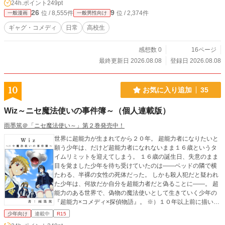
24h.ポイント
249pt
26
9
位 / 8,555件
位 / 2,374件
一般漫画
一般男性向け
ギャグ・コメディ
日常
高校生
感想数 0
16ページ
最終更新日 2026.08.08
登録日 2026.08.08
10
お気に入り追加
35
Wiz～ニセ魔法使いの事件簿～（個人連載版）
雨墨篤＠「ニセ魔法使い～」第２巻発売中！
世界に超能力が生まれてから２０年。 超能力者になりたいと
願う少年は、だけど超能力者になれないまま１６歳というタ
イムリミットを迎えてしまう。 １６歳の誕生日、失意のまま
目を覚ました少年を待ち受けていたのは――ベッドの隣で横
たわる、半裸の女性の死体だった。 しかも殺人犯だと疑われ
た少年は、何故だか自分を超能力者だと偽ることに――。 超
能力のある世界で、偽物の魔法使いとして生きていく少年の
『超能力×コメディ×探偵物語』。 ※）１０年以上前に描いた
漫画で、第一回マンガボックスリーグ優勝作品です。 ※）現
少年向け
連載中
R15
在頑張って小説も書いてますので、時間があればぜひそちら