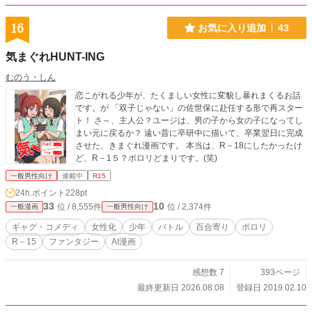
16
お気に入り追加
43
気まぐれHUNT-ING
むのう・しん
恋こがれる少年が、たくましい女性に変貌し暴れまくるお話
です。が 「双子じゃない」の佐世保に赴任する形で再スター
ト！ さ～、主人公？ユージは、男の子から女の子になってし
まい元に戻るか？ 遠い昔に卒研中に描いて、卒業翌日に完成
させた、きまぐれ漫画です。 本当は、R－18にしたかったけ
ど、R－1５？ポロリどまりです。(笑)
一般男性向け
連載中
R15
24h.ポイント
228pt
33
10
位 / 8,555件
位 / 2,374件
一般漫画
一般男性向け
ギャグ・コメディ
女性化
少年
バトル
百合寄り
ポロリ
R－15
ファンタジー
AI漫画
感想数 7
393ページ
最終更新日 2026.08.08
登録日 2019.02.10