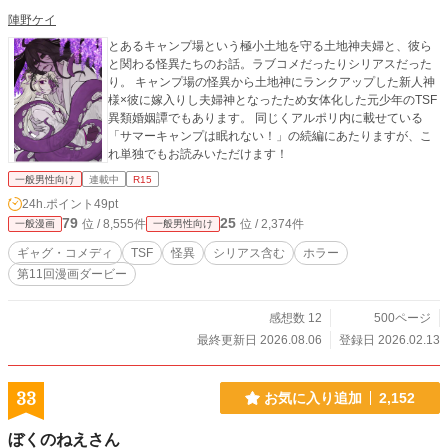
陣野ケイ
とあるキャンプ場という極小土地を守る土地神夫婦と、彼ら
と関わる怪異たちのお話。ラブコメだったりシリアスだった
り。 キャンプ場の怪異から土地神にランクアップした新人神
様×彼に嫁入りし夫婦神となったため女体化した元少年のTSF
異類婚姻譚でもあります。 同じくアルポリ内に載せている
「サマーキャンプは眠れない！」の続編にあたりますが、こ
れ単独でもお読みいただけます！
一般男性向け
連載中
R15
24h.ポイント
49pt
79
25
位 / 8,555件
位 / 2,374件
一般漫画
一般男性向け
ギャグ・コメディ
TSF
怪異
シリアス含む
ホラー
第11回漫画ダービー
感想数 12
500ページ
最終更新日 2026.08.06
登録日 2026.02.13
33
お気に入り追加
2,152
ぼくのねえさん