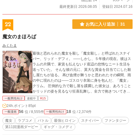
感想数 14
953ページ
最終更新日 2026.08.05
登録日 2024.07.16
22
お気に入り追加
31
魔女のまほろば
みくたま
最強と恐れられた魔女を殺し「魔女殺し」と呼ばれたスナイ
パー、リッド・デフィ。 ――しかし、５年後の現在。彼はス
ラムの片隅で、家賃も払えないド底辺の怠惰なニート生活を
送っていた。 そんな彼の元に、莫大な賞金を目当てにした殺
し屋たちが迫る。 再び血煙が舞うかと思われたその瞬間、雨
の中に現れたのは――ゴスロリ衣装に身を包んだ、「魔女」
クリム。 圧倒的な力で殺し屋を蹂躙した彼女は、あろうこと
かリッドの姿を見るなり狂喜乱舞し、全力で抱きついてき
て!? 「やっと会えました！ この身のすべてをリッド様に捧げ
一般男性向け
連載中
R15
ます！」 敵か、味方か、それとも――ただの「やべェ女」!?
24h.ポイント
85pt
凄腕（だけど働きたくない）最強（だけど愛が重すぎる）ヤ
56
18
位 / 8,555件
位 / 2,374件
一般漫画
一般男性向け
ンデレ魔女が織りなす、命がけの勘違い（？）バトルラブコ
メ、ここに開幕！
魔女
ラブコメ
バトル
最強ヒロイン
スナイパー
ファンタジー
第11回漫画ダービー
ギャグ・コメディ