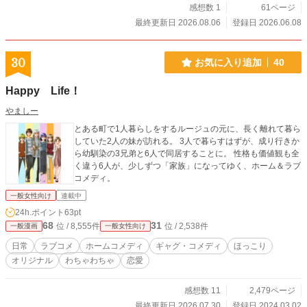
感想数 1
61ページ
最終更新日 2026.08.06
登録日 2026.06.08
30
お気に入り追加
40
Happy Life！
やましー
とある町で1人暮らしをするルージュの元に、長く離れて暮ら
していた2人の妹が訪れる。 3人で暮らすはずが、成り行きか
ら幼馴染の3兄弟と6人で同居することに。 性格も価値観も全
く違う6人が、少しずつ「家族」になってゆく、ホーム＆ラブ
コメディ。
一般女性向け
連載中
24h.ポイント
63pt
68
31
位 / 8,555件
位 / 2,538件
一般漫画
一般女性向け
日常
ラブコメ
ホームコメディ
ギャグ・コメディ
ほっこり
オリジナル
わちゃわちゃ
恋愛
感想数 11
2,479ページ
最終更新日 2026.07.30
登録日 2024.03.02