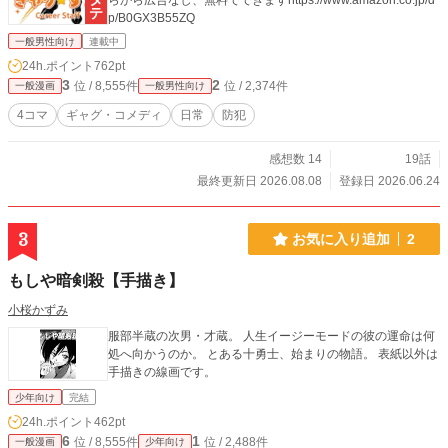
らから広告なし、無料でできますhttps://www.amazon.co.jp/d
p/B0GX3B55ZQ
一般男性向け
連載中
24h.ポイント
762pt
3
2
位 / 8,555件
位 / 2,374件
一般漫画
一般男性向け
4コマ
ギャグ・コメディ
日常
防犯
感想数 14
19話
最終更新日 2026.08.08
登録日 2026.06.24
3
お気に入り追加
2
もしや暗剣殺【手描き】
小桜かずみ
服部半蔵の次男・才蔵。 人生イージーモードの彼の運命は何
処へ向かうのか。 とある十勇士、始まりの物語。 表紙以外は
手描きの線画です。
少年向け
完結
24h.ポイント
462pt
6
1
位 / 8,555件
位 / 2,488件
一般漫画
少年向け