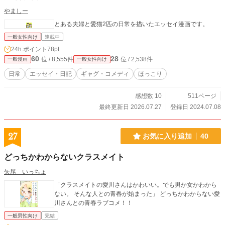
やましー
とある夫婦と愛猫2匹の日常を描いたエッセイ漫画です。
一般女性向け
連載中
24h.ポイント
78pt
60
28
位 / 8,555件
位 / 2,538件
一般漫画
一般女性向け
日常
エッセイ・日記
ギャグ・コメディ
ほっこり
感想数 10
511ページ
最終更新日 2026.07.27
登録日 2024.07.08
27
お気に入り追加
40
どっちかわからないクラスメイト
矢尾 いっちょ
「クラスメイトの愛川さんはかわいい。でも男か女かわから
ない。 そんな人との青春が始まった」 どっちかわからない愛
川さんとの青春ラブコメ！！
一般男性向け
完結