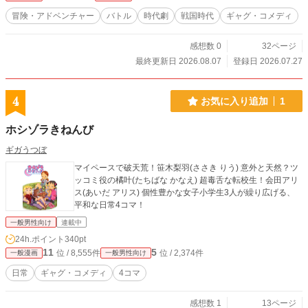
冒険・アドベンチャー
バトル
時代劇
戦国時代
ギャグ・コメディ
感想数 0
32ページ
最終更新日 2026.08.07
登録日 2026.07.27
4
お気に入り追加
1
ホシゾラきねんび
ギガうつぼ
マイペースで破天荒！笹木梨羽(ささき りう) 意外と天然？ツ
ッコミ役の橘叶(たちばな かなえ) 超毒舌な転校生！会田アリ
ス(あいだ アリス) 個性豊かな女子小学生3人が繰り広げる、
平和な日常4コマ！
一般男性向け
連載中
24h.ポイント
340pt
11
5
位 / 8,555件
位 / 2,374件
一般漫画
一般男性向け
日常
ギャグ・コメディ
4コマ
感想数 1
13ページ