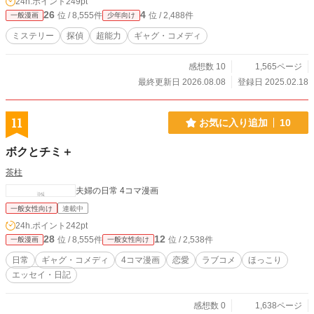
24h.ポイント
249pt
もご覧ください。
26
4
位 / 8,555件
位 / 2,488件
一般漫画
少年向け
ミステリー
探偵
超能力
ギャグ・コメディ
感想数 10
1,565ページ
最終更新日 2026.08.08
登録日 2025.02.18
11
お気に入り追加
10
ボクとチミ＋
茶柱
夫婦の日常 4コマ漫画
一般女性向け
連載中
24h.ポイント
242pt
28
12
位 / 8,555件
位 / 2,538件
一般漫画
一般女性向け
日常
ギャグ・コメディ
4コマ漫画
恋愛
ラブコメ
ほっこり
エッセイ・日記
感想数 0
1,638ページ