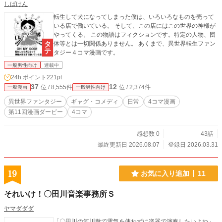
しばけん
転生して犬になってしまった僕は、いろいろなものを売って
いる店で働いている。 そして、この店にはこの世界の神様が
やってくる。 この物語はフィクションです。特定の人物、団
体等とは一切関係ありません。 あくまで、異世界転生ファン
タジー４コマ漫画です。
一般男性向け
連載中
24h.ポイント
221pt
37
12
位 / 8,555件
位 / 2,374件
一般漫画
一般男性向け
異世界ファンタジー
ギャグ・コメディ
日常
4コマ漫画
第11回漫画ダービー
4コマ
感想数 0
43話
最終更新日 2026.08.07
登録日 2026.03.31
19
お気に入り追加
11
それいけ！〇田川音楽事務所Ｓ
ヤマダダダ
「〇田川の河川敷で電気を使わずに楽器で演奏したいよね」