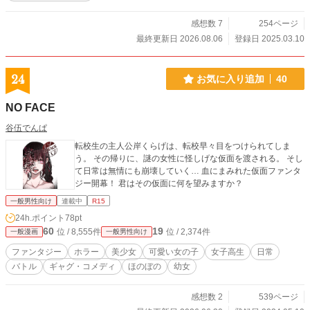
感想数 7
254ページ
最終更新日 2026.08.06
登録日 2025.03.10
24
お気に入り追加
40
NO FACE
谷伍でんぱ
転校生の主人公岸くらげは、転校早々目をつけられてしま
う。 その帰りに、謎の女性に怪しげな仮面を渡される。 そし
て日常は無情にも崩壊していく… 血にまみれた仮面ファンタ
ジー開幕！ 君はその仮面に何を望みますか？
一般男性向け
連載中
R15
24h.ポイント
78pt
60
19
位 / 8,555件
位 / 2,374件
一般漫画
一般男性向け
ファンタジー
ホラー
美少女
可愛い女の子
女子高生
日常
バトル
ギャグ・コメディ
ほのぼの
幼女
感想数 2
539ページ