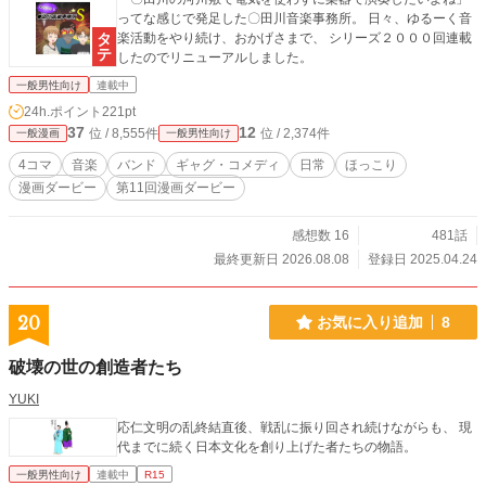
ってな感じで発足した〇田川音楽事務所。 日々、ゆるーく音
楽活動をやり続け、おかげさまで、 シリーズ２０００回連載
したのでリニューアルしました。
一般男性向け
連載中
24h.ポイント
221pt
37
12
位 / 8,555件
位 / 2,374件
一般漫画
一般男性向け
4コマ
音楽
バンド
ギャグ・コメディ
日常
ほっこり
漫画ダービー
第11回漫画ダービー
感想数 16
481話
最終更新日 2026.08.08
登録日 2025.04.24
20
お気に入り追加
8
破壊の世の創造者たち
YUKI
応仁文明の乱終結直後、戦乱に振り回され続けながらも、 現
代までに続く日本文化を創り上げた者たちの物語。
一般男性向け
連載中
R15