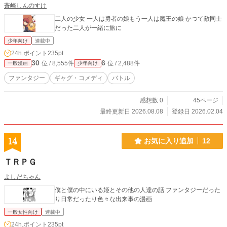
蒼崎しんのすけ
二人の少女 一人は勇者の娘もう一人は魔王の娘 かつて敵同士
だった二人が一緒に旅に
少年向け
連載中
24h.ポイント
235pt
30
6
位 / 8,555件
位 / 2,488件
一般漫画
少年向け
ファンタジー
ギャグ・コメディ
バトル
感想数 0
45ページ
最終更新日 2026.08.08
登録日 2026.02.04
14
お気に入り追加
12
ＴＲＰＧ
よしだちゃん
僕と僕の中にいる姫とその他の人達の話 ファンタジーだった
り日常だったり色々な出来事の漫画
一般女性向け
連載中
24h.ポイント
235pt