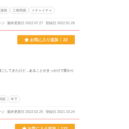
ト漫画
三角関係
イチャイチャ
ージ
最終更新日 2022.07.27
登録日 2022.01.26
お気に入り追加
22
過ごしてきたけど…あることがきっかけで変わり
関係
年下
ージ
最終更新日 2022.02.25
登録日 2021.10.24
お気に入り追加
132