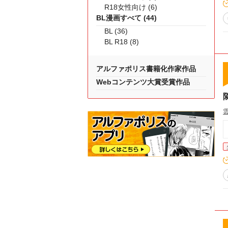
R18女性向け (6)
BL漫画すべて (44)
BL (36)
BL R18 (8)
アルファポリス書籍化作家作品
Webコンテンツ大賞受賞作品