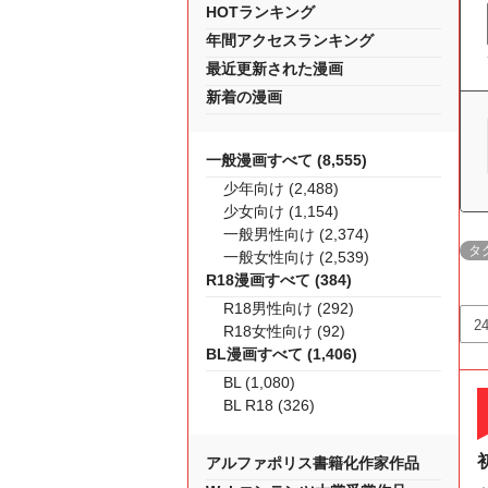
HOTランキング
年間アクセスランキング
最近更新された漫画
新着の漫画
一般漫画すべて (8,555)
少年向け (2,488)
少女向け (1,154)
一般男性向け (2,374)
タ
一般女性向け (2,539)
R18漫画すべて (384)
R18男性向け (292)
R18女性向け (92)
BL漫画すべて (1,406)
BL (1,080)
BL R18 (326)
アルファポリス書籍化作家作品