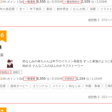
8,555
2,539
24h.ポイント
0pt
位 / 8,555件
位 / 2,539件
一般漫画
一般女性向け
年の差恋愛
甘々
年下彼氏
童顔
創作男女
むらさ樹
溺愛
イラス
感想数 2
372ペ
6
隣
雲梨
幼なじみの皐ちゃんは年下のイケメン高校生 ずっと家族のように
始める そんな二人のほんわかラブストーリー
少女向け
連載中
8,555
1,154
24h.ポイント
0pt
位 / 8,555件
位 / 1,154件
一般漫画
少女向け
恋愛
漫画ダービー
オリジナル
イケメン
幼なじみ
学園・青春
三角
感想数 0
321ペ