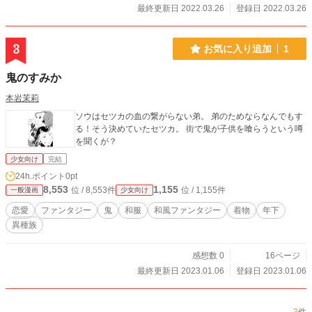
最終更新日 2022.03.26
登録日 2022.03.26
3
お気に入り追加
1
鬼のすみか
本岩茉莉
ソウはセツカの血の繋がらない弟。 弟のためならなんでもす
る！そう決めていたセツカ。 街で鬼が子供を喰らうという噂
を聞くが？
少女向け
完結
24h.ポイント
0pt
8,553
1,155
位 / 8,553件
位 / 1,155件
一般漫画
少女向け
恋愛
ファンタジー
鬼
和服
和風ファンタジー
着物
年下
異種族
感想数 0
16ページ
最終更新日 2023.01.06
登録日 2023.01.06