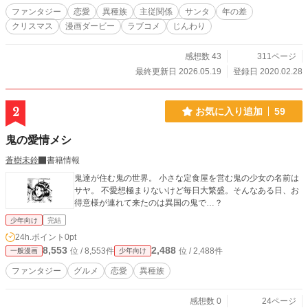
ファンタジー
恋愛
異種族
主従関係
サンタ
年の差
クリスマス
漫画ダービー
ラブコメ
じんわり
感想数 43
311ページ
最終更新日 2026.05.19
登録日 2020.02.28
2
お気に入り追加
59
鬼の愛情メシ
蒼樹未鈴
書籍情報
鬼達が住む鬼の世界。 小さな定食屋を営む鬼の少女の名前は
サヤ。 不愛想極まりないけど毎日大繁盛。そんなある日、お
得意様が連れて来たのは異国の鬼で…？
少年向け
完結
24h.ポイント
0pt
8,553
2,488
位 / 8,553件
位 / 2,488件
一般漫画
少年向け
ファンタジー
グルメ
恋愛
異種族
感想数 0
24ページ