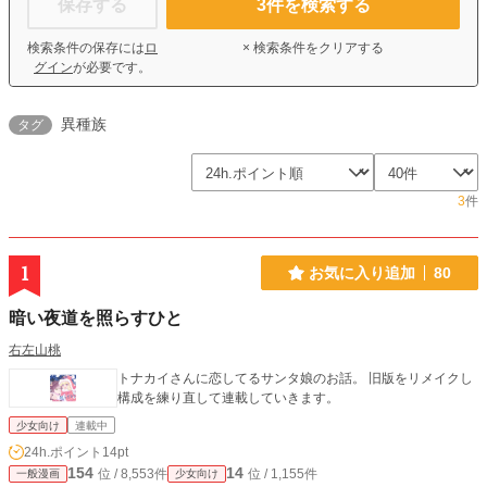
保存する
3
件を検索する
検索条件の保存には
ロ
× 検索条件をクリアする
グイン
が必要です。
異種族
タグ
3
件
1
お気に入り追加
80
暗い夜道を照らすひと
右左山桃
トナカイさんに恋してるサンタ娘のお話。 旧版をリメイクし
構成を練り直して連載していきます。
少女向け
連載中
24h.ポイント
14pt
154
14
位 / 8,553件
位 / 1,155件
一般漫画
少女向け