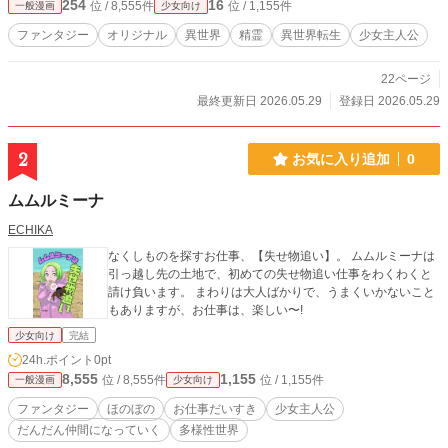
254
16
位 / 8,555件
位 / 1,155件
一般漫画
少女向け
ファンタジー
オリジナル
異世界
精霊
異世界転生
少女主人公
22ページ
最終更新日 2026.05.29
登録日 2026.05.29
2
お気に入り追加
0
ムムルミーナ
ECHIKA
なくしものを探すお仕事、【失せ物追い】。 ムムルミーナは
引っ越し先の土地で、初めての失せ物追い仕事をわくわくと
請け負います。 まわりは大人ばかりで、うまくいかないこと
もありますが、お仕事は、楽しい〜!
少女向け
完結
24h.ポイント
0pt
8,555
1,155
位 / 8,555件
位 / 1,155件
一般漫画
少女向け
ファンタジー
ほのぼの
お仕事だいすき
少女主人公
だんだん仲間になっていく
多様性世界