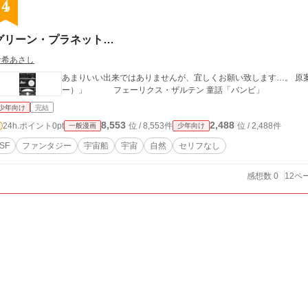
4
グリーン・プラネット…
倉希あさし
あまりいい出来ではありませんが、宜しくお願い致します…。 原案＝ホルスト 組曲「惑星」より「木星（ジュピタ
ー）」 フェーリクス・ザルテン 童話「バンビ」
少年向け
完結
8,553
2,488
24h.ポイント
0pt
位 / 8,553件
位 / 2,488件
一般漫画
少年向け
SF
ファンタジー
宇宙船
宇宙
自然
セリフなし
感想数 0
12ペ