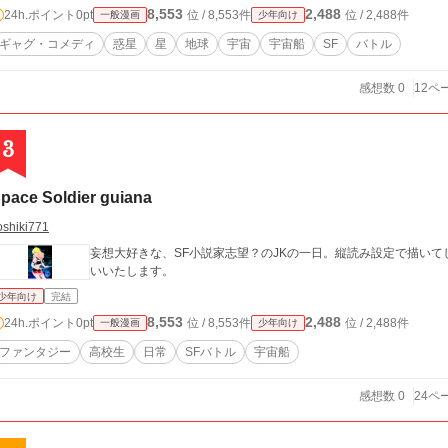
8,553
2,488
24h.ポイント
0pt
位 / 8,553件
位 / 2,488件
一般漫画
少年向け
ギャグ・コメディ
惑星
星
地球
宇宙
宇宙船
SF
バトル
感想数 0
12ペ
3
pace Soldier guiana
oshiki771
妄想大好きな、SF小説家志望？のJKの一日。縦読み設定で描いて
いいたします。
少年向け
完結
8,553
2,488
24h.ポイント
0pt
位 / 8,553件
位 / 2,488件
一般漫画
少年向け
ファンタジー
高校生
日常
SFバトル
宇宙船
感想数 0
24ペ