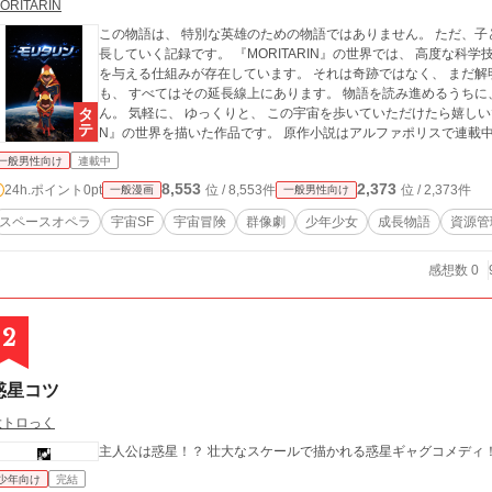
ORITARIN
この物語は、 特別な英雄のための物語ではありません。 ただ、子どもたちが 未知の宇宙と向き合い、 少しずつ成
長していく記録です。 『MORITARIN』の世界では、 高度な科学技術とともに、 子どもたちの想像力が 現実に影響
を与える仕組みが存在しています。 それは奇跡ではなく、 まだ解明されていない現象。 恐ろしい存在も、 優しさ
も、 すべてはその延長線上にあります。 物語を読み進めるうちに、 忘れていた感情を ふと思い出すかもしれませ
ん。 気軽に、 ゆっくりと、 この宇宙を歩いていただけたら嬉しいです。 — MORITARIN この漫画は『MORITARI
N』の世界を描いた作品です。 原作小説はアルファポリスで連載
一般男性向け
連載中
8,553
2,373
24h.ポイント
0pt
位 / 8,553件
位 / 2,373件
一般漫画
一般男性向け
スペースオペラ
宇宙SF
宇宙冒険
群像劇
少年少女
成長物語
資源管
感想数 0
2
惑星コツ
大トロっく
主人公は惑星！？ 壮大なスケールで描かれる惑星ギャグコメディ
少年向け
完結