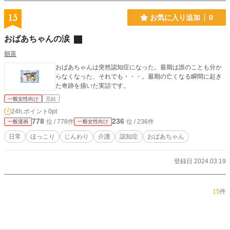
が、人権や宗教、論理感、人間に及ぼす利害や、AIの安定し
た精神回路製作、諸々の実験や観察の為に某大国は日本と協
15
お気に入り追加
0
定を結び、独占製作と輸出を許可している背景がある。
おばあちゃんの涙
朝茶
おばあちゃんは突然認知症になった。最期は誰のことも分か
らなくなった、それでも・・・。最期の亡くなる瞬間に起き
た奇跡を描いた実話です。
一般女性向け
完結
24h.ポイント
0pt
778
236
位 / 778件
位 / 236件
一般漫画
一般女性向け
日常
ほっこり
じんわり
介護
認知症
おばあちゃん
登録日 2024.03.19
15
件