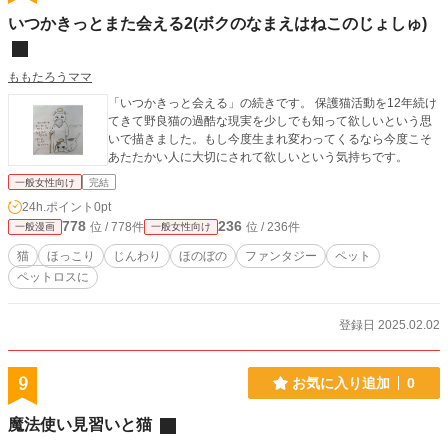
いつかきっとまた会える2(ボクのなまえはねこのじょしゅ)
ももたろうママ
「いつかきっと会える」の続きです。 保護猫活動を12年続け
てきて野良猫の過酷な現実を少しでも知って欲しいという思
いで描きました。もし今度生まれ変わってくるなら今度こそ
あたたかい人に大切にされて欲しいという気持ちです。
一般女性向け
完結
24h.ポイント
0pt
778
236
位 / 778件
位 / 236件
一般漫画
一般女性向け
猫
ほっこり
じんわり
ほのぼの
ファンタジー
ペット
ペットロスに
登録日 2025.02.02
9
お気に入り追加
0
魔法使い見習いと猫