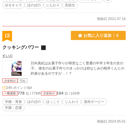
ゆるキャラ
ほのぼの
じんわり
高校生
登録日 2021.07.16
13
お気に入り追加
0
クッキングパワー
すいの
日向真紀はお菓子作りが得意なごく普通の中学２年生の女の
子。 彼女のお菓子作りのきっかけは幼なじみの桜井くんとの
約束があるのですが…！？
少女向け
完結
24h.ポイント
0pt
778
104
位 / 778件
位 / 104件
一般漫画
少女向け
学園・青春
ほのぼの
ほっこり
じんわり
漫画ダービー
学園・恋愛
登録日 2024.05.01