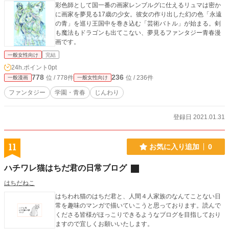
彩色師として国一番の画家レンブルグに仕えるリュマは密か
に画家を夢見る17歳の少女。彼女の作り出した幻の色「永遠
の青」を巡り王国中を巻き込む「芸術バトル」が始まる。剣
も魔法もドラゴンも出てこない、夢見るファンタジー青春漫
画です。
一般女性向け
完結
24h.ポイント
0pt
778
236
位 / 778件
位 / 236件
一般漫画
一般女性向け
ファンタジー
学園・青春
じんわり
登録日 2021.01.31
11
お気に入り追加
0
ハチワレ猫はちだ君の日常ブログ
はちだねこ
はちわれ猫のはちだ君と、人間４人家族のなんてことない日
常を趣味のマンガで描いていこうと思っております。読んで
くださる皆様がほっこりできるようなブログを目指しており
ますので宜しくお願いいたします。