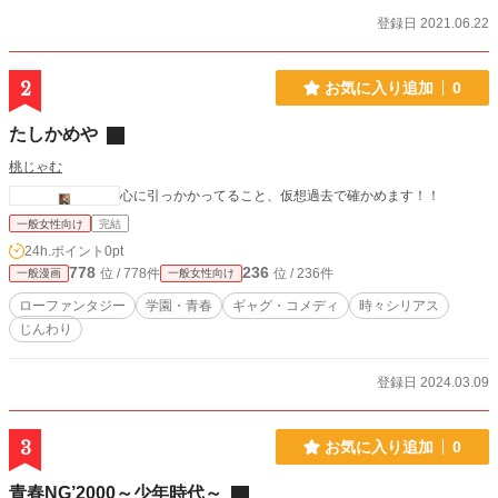
登録日 2021.06.22
2
お気に入り追加
0
たしかめや
桃じゃむ
心に引っかかってること、仮想過去で確かめます！！
一般女性向け
完結
24h.ポイント
0pt
778
236
位 / 778件
位 / 236件
一般漫画
一般女性向け
ローファンタジー
学園・青春
ギャグ・コメディ
時々シリアス
じんわり
登録日 2024.03.09
3
お気に入り追加
0
青春NG’2000～少年時代～