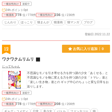
一般女性向け
連載中
24h.ポイント
0pt
778
236
位 / 778件
位 / 236件
一般漫画
一般女性向け
じんわり
ほっこり
猫まんが
猫漫画
猫マンガ
ブログ
登録日 2022.11.22
12
お気に入り追加
0
ワクワクムリムリ
じってちゃん
不思議なモノを引き寄せる力を持つ謎の少女「あくせる」と
不思議なモノを物に変える力を持つ謎の少女「トマレ」達と
「楽しい生き物」達との ギャグ中心のちょっと変な日常をお
送りします。
一般男性向け
連載中
24h.ポイント
0pt
778
208
位 / 778件
位 / 208件
一般漫画
一般男性向け
ギャグ・コメディ
日常
美少女
バトル
ファンタジー
猫