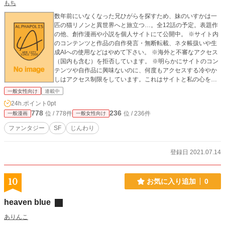
もち
数年前にいなくなった兄ひがらを探すため、妹のいすかは一
匹の猫リノンと異世界へと旅立つ…。全12話の予定。表題作
の他、創作漫画や小説を個人サイトにて公開中。 ※サイト内
のコンテンツと作品の自作発言・無断転載、ネタ帳扱いや生
成AIへの使用などはやめて下さい。 ※海外と不審なアクセス
（国内も含む）を拒否しています。 ※明らかにサイトのコン
テンツや自作品に興味ないのに、何度もアクセスする冷やか
しはアクセス制限をしています。これはサイトと私の心を守
るためです。ご了承ください。
一般女性向け
連載中
24h.ポイント
0pt
778
236
位 / 778件
位 / 236件
一般漫画
一般女性向け
ファンタジー
SF
じんわり
登録日 2021.07.14
10
お気に入り追加
0
heaven blue
ありんこ