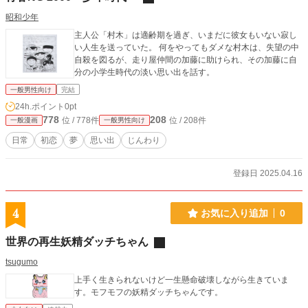
昭和少年
主人公「村木」は適齢期を過ぎ、いまだに彼女もいない寂し
い人生を送っていた。 何をやってもダメな村木は、失望の中
自殺を図るが、走り屋仲間の加藤に助けられ、その加藤に自
分の小学生時代の淡い思い出を話す。
一般男性向け
完結
24h.ポイント
0pt
778
208
位 / 778件
位 / 208件
一般漫画
一般男性向け
日常
初恋
夢
思い出
じんわり
登録日 2025.04.16
4
お気に入り追加
0
世界の再生妖精ダッチちゃん
tsugumo
上手く生きられないけど一生懸命破壊しながら生きていま
す。モフモフの妖精ダッチちゃんです。