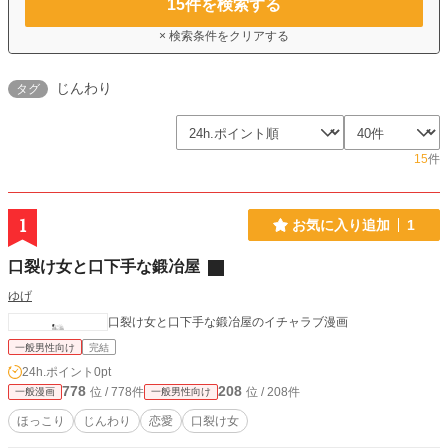
15
件を検索する
× 検索条件をクリアする
じんわり
タグ
15
件
1
お気に入り追加
1
口裂け女と口下手な鍛冶屋
ゆげ
口裂け女と口下手な鍛冶屋のイチャラブ漫画
一般男性向け
完結
24h.ポイント
0pt
778
208
位 / 778件
位 / 208件
一般漫画
一般男性向け
ほっこり
じんわり
恋愛
口裂け女