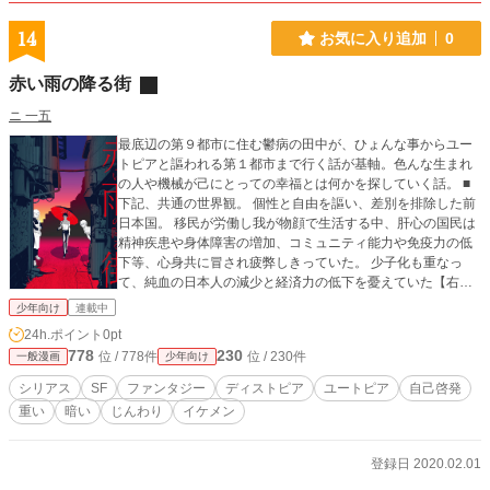
14
お気に入り追加
0
赤い雨の降る街
ニ 一五
最底辺の第９都市に住む鬱病の田中が、ひょんな事からユー
トピアと謳われる第１都市まで行く話が基軸。色んな生まれ
の人や機械が己にとっての幸福とは何かを探していく話。 ■
下記、共通の世界観。 個性と自由を謳い、差別を排除した前
日本国。 移民が労働し我が物顔で生活する中、肝心の国民は
精神疾患や身体障害の増加、コミュニティ能力や免疫力の低
下等、心身共に冒され疲弊しきっていた。 少子化も重なっ
て、純血の日本人の減少と経済力の低下を憂えていた【右
派】が政権を握ると共に国の再建を開始。 某大国との協定に
少年向け
連載中
より日本国は一部地域をドームで囲い、孤立。 移民の受入を
24h.ポイント
0pt
拒否、観光の規制。血統と健康の度合いにより第一～第九都
778
230
位 / 778件
位 / 230件
一般漫画
少年向け
市へと市民を割り振り、普遍改革と名を打って産児制限を行
う。 孤立状態か、はたまた改革が功を奏したのか、 日本国の
シリアス
SF
ファンタジー
ディストピア
ユートピア
自己啓発
AI技術は世界中で異色な形態として群を抜いて発達した。 他
重い
暗い
じんわり
イケメン
国は労働ロボットに尽力を上げる中、日本国のロボット達は
人間の心身のケア用として進化した。それがレセプタクルシ
リーズと呼ばれるものであり、日本の輸出品の9割以上を占め
登録日 2020.02.01
ている。 ＊人に近い機械の製作は他国も興味を持っていた