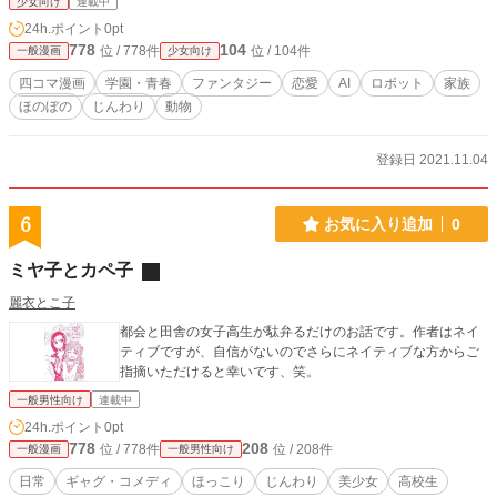
少女向け
連載中
24h.ポイント
0pt
778
104
位 / 778件
位 / 104件
一般漫画
少女向け
四コマ漫画
学園・青春
ファンタジー
恋愛
AI
ロボット
家族
ほのぼの
じんわり
動物
登録日 2021.11.04
6
お気に入り追加
0
ミヤ子とカペ子
麗衣とこ子
都会と田舎の女子高生が駄弁るだけのお話です。作者はネイ
ティブですが、自信がないのでさらにネイティブな方からご
指摘いただけると幸いです、笑。
一般男性向け
連載中
24h.ポイント
0pt
778
208
位 / 778件
位 / 208件
一般漫画
一般男性向け
日常
ギャグ・コメディ
ほっこり
じんわり
美少女
高校生