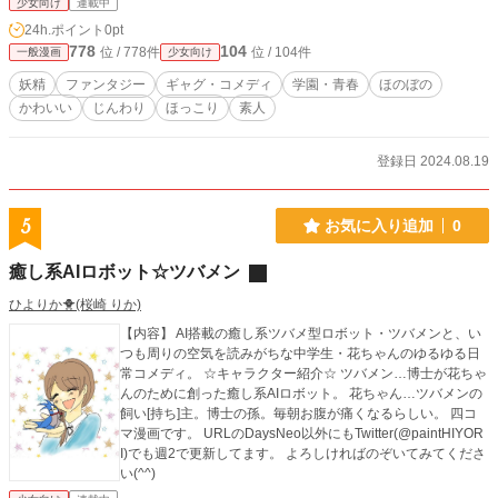
少女向け
連載中
24h.ポイント
0pt
778
104
位 / 778件
位 / 104件
一般漫画
少女向け
妖精
ファンタジー
ギャグ・コメディ
学園・青春
ほのぼの
かわいい
じんわり
ほっこり
素人
登録日 2024.08.19
5
お気に入り追加
0
癒し系AIロボット☆ツバメン
ひよりか🐥(桜崎 りか)
【内容】 AI搭載の癒し系ツバメ型ロボット・ツバメンと、い
つも周りの空気を読みがちな中学生・花ちゃんのゆるゆる日
常コメディ。 ☆キャラクター紹介☆ ツバメン…博士が花ちゃ
んのために創った癒し系AIロボット。 花ちゃん…ツバメンの
飼い[持ち]主。博士の孫。毎朝お腹が痛くなるらしい。 四コ
マ漫画です。 URLのDaysNeo以外にもTwitter(@paintHIYOR
I)でも週2で更新してます。 よろしければのぞいてみてくださ
い(^^)