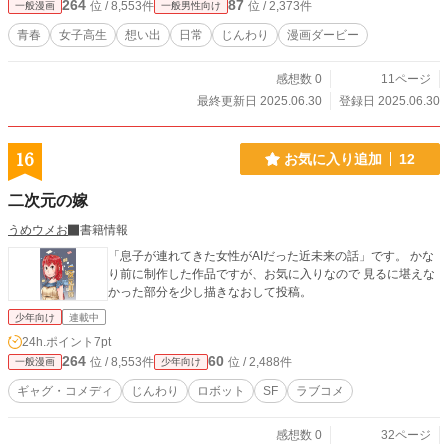
264
87
位 / 8,553件
位 / 2,373件
一般漫画
一般男性向け
青春
女子高生
想い出
日常
じんわり
漫画ダービー
感想数 0
11ページ
最終更新日 2025.06.30
登録日 2025.06.30
16
お気に入り追加
12
二次元の嫁
うめウメお
書籍情報
「息子が連れてきた女性がAIだった近未来の話」です。 かな
り前に制作した作品ですが、お気に入りなので 見るに堪えな
かった部分を少し描きなおして投稿。
少年向け
連載中
24h.ポイント
7pt
264
60
位 / 8,553件
位 / 2,488件
一般漫画
少年向け
ギャグ・コメディ
じんわり
ロボット
SF
ラブコメ
感想数 0
32ページ