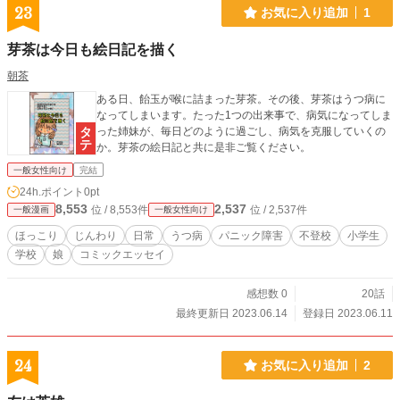
23
お気に入り追加
1
芽茶は今日も絵日記を描く
朝茶
ある日、飴玉が喉に詰まった芽茶。その後、芽茶はうつ病に
なってしまいます。たった1つの出来事で、病気になってしま
った姉妹が、毎日どのように過ごし、病気を克服していくの
か。芽茶の絵日記と共に是非ご覧ください。
一般女性向け
完結
24h.ポイント
0pt
8,553
2,537
位 / 8,553件
位 / 2,537件
一般漫画
一般女性向け
ほっこり
じんわり
日常
うつ病
パニック障害
不登校
小学生
学校
娘
コミックエッセイ
感想数 0
20話
最終更新日 2023.06.14
登録日 2023.06.11
24
お気に入り追加
2