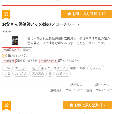
11
お気に入り追加
10
お父さん保健師とその娘のフローチャート
アキラ
妻に不倫された男性保健師吉田悠太。彼は中学３年生の娘の
悠衣花と二人で小さな町で暮らす。そんな日常の一コマ。
一般男性向け
連載中
24h.ポイント
7pt
264
87
位 / 8,553件
位 / 2,373件
一般漫画
一般男性向け
日常
エッセイ・日記
ギャグ・コメディ
学園・青春
じんわり
少女
おじさん
ほのぼの
娘
お父さん
感想数 1
354ページ
最終更新日 2025.10.07
登録日 2022.10.07
12
お気に入り追加
2