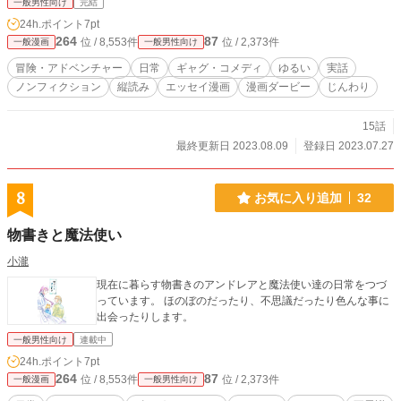
一般男性向け
完結
24h.ポイント
7pt
264
87
位 / 8,553件
位 / 2,373件
一般漫画
一般男性向け
冒険・アドベンチャー
日常
ギャグ・コメディ
ゆるい
実話
ノンフィクション
縦読み
エッセイ漫画
漫画ダービー
じんわり
15話
最終更新日 2023.08.09
登録日 2023.07.27
8
お気に入り追加
32
物書きと魔法使い
小瀧
現在に暮らす物書きのアンドレアと魔法使い達の日常をつづ
っています。 ほのぼのだったり、不思議だったり色んな事に
出会ったりします。
一般男性向け
連載中
24h.ポイント
7pt
264
87
位 / 8,553件
位 / 2,373件
一般漫画
一般男性向け