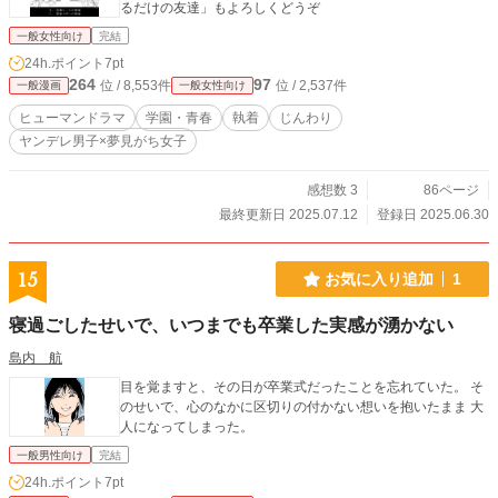
るだけの友達」もよろしくどうぞ
一般女性向け
完結
24h.ポイント
7pt
264
97
位 / 8,553件
位 / 2,537件
一般漫画
一般女性向け
ヒューマンドラマ
学園・青春
執着
じんわり
ヤンデレ男子×夢見がち女子
感想数 3
86ページ
最終更新日 2025.07.12
登録日 2025.06.30
15
お気に入り追加
1
寝過ごしたせいで、いつまでも卒業した実感が湧かない
島内 航
目を覚ますと、その日が卒業式だったことを忘れていた。 そ
のせいで、心のなかに区切りの付かない想いを抱いたまま 大
人になってしまった。
一般男性向け
完結
24h.ポイント
7pt