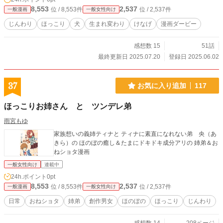
8,553
2,537
位 / 8,553件
位 / 2,537件
一般漫画
一般女性向け
じんわり
ほっこり
犬
生まれ変わり
けなげ
漫画ダービー
感想数 15
51話
最終更新日 2025.07.20
登録日 2025.06.02
37
お気に入り追加
117
ほっこりお姉さん と ツンデレ弟
雨宮もゆ
家族想いの義姉ティナと ティナに素直になれない弟 央（あ
きら）の ほのぼの癒し＆たまにドキドキ成分アリの 姉弟＆お
ねショタ漫画
一般女性向け
連載中
24h.ポイント
0pt
8,553
2,537
位 / 8,553件
位 / 2,537件
一般漫画
一般女性向け
日常
おねショタ
姉弟
創作男女
ほのぼの
ほっこり
じんわり