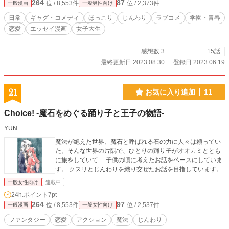
264
87
位 / 8,553件
位 / 2,373件
一般漫画
一般男性向け
日常
ギャグ・コメディ
ほっこり
じんわり
ラブコメ
学園・青春
恋愛
エッセイ漫画
女子大生
感想数 3
15話
最終更新日 2023.08.30
登録日 2023.06.19
21
お気に入り追加
11
Choice! -魔石をめぐる踊り子と王子の物語-
YUN
魔法が絶えた世界、魔石と呼ばれる石の力に人々は頼ってい
た。そんな世界の片隅で、ひとりの踊り子がオオカミととも
に旅をしていて… 子供の頃に考えたお話をベースにしていま
す。 クスリとじんわりを織り交ぜたお話を目指しています。
一般女性向け
連載中
24h.ポイント
7pt
264
97
位 / 8,553件
位 / 2,537件
一般漫画
一般女性向け
ファンタジー
恋愛
アクション
魔法
じんわり