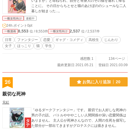
いますか」と尋ねられ、自分と等身大のその猫を連れて帰る
ことに。 その日からちとせと猫のあけぼののシュールな二人
暮しが始まった...。
一般女性向け
連載中
24h.ポイント
0pt
8,553
2,537
位 / 8,553件
位 / 2,537件
一般漫画
一般女性向け
日常
ファンタジー
恋愛
ギャグ・コメディ
高校生
じんわり
女子
ほっこり
猫
学生
感想数 1
134ページ
最終更新日 2021.05.21
登録日 2021.03.09
26
お気に入り追加
20
親切な死神
兄紅
「ゆるダークファンタジー」です。 親切でお人好しな死神の
男の子の話。 バトルやややこしい人間関係や深い恋愛関係は
ありません。 主人公が死神さんなので、人間の生死を描写し
た部分が一部出てきますがグロテスクには描きません。