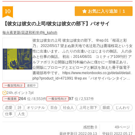
10
お気に入り追加
1
【彼女は彼女の上司/彼女は彼女の部下】バオサイ
毎火夜更新/花迸和裄🌸@k_kahoh
彼女は彼女の上司 彼女は彼女の部下。 🌸ep.01「桜花と彩
乃」 2022/05/17 望まぬ新天地で名辻彩乃は鷹場桜花という女
性に出逢います。 ふたりの出逢いとはじまりの御話。 人の歩
みと仕事の御話。 初出：2014/08/31 コミティア109刊行 ア
ルファポリス公開版は既刊本編のみに僅かに一部修正あり。
公開版にプロローグとエピローグと解説を加えた冊子版電子
書籍頒布中です。 https://www.melonbooks.co.jp/detail/detail.
php?product_id=471991 🌸ep.ex「バオサイバレンタイン」
2022/05/24 Valentineの日に遠方へ赴くふたりの小さな小さな
一般女性向け
連載中
お話です。 🌸委託告知用描き下ろし漫画2パターン 2022/0
24h.ポイント
7pt
9/13 以前、書店委託や電子書籍sale時に描き下ろしたもので
264
97
位 / 8,553件
位 / 2,537件
一般漫画
一般女性向け
す。 台詞だけ変えて2パターン作成したのでした。 続きをな
かなか形に出来ていないので彼女達を久々描けただけでも楽
恋愛
詩
オリジナル
百合
社会人
上司と部下
眼鏡
じんわり
しかったですね。。 こちらの特殊遊び紙を付けた少数製本版
仕事
人生
は完売御礼です。 電子書籍版は販売中です、本編は公開して
おりますが投げ銭的にでも宜しければ。。 https://www.melon
books.co.jp/detail/detail.php?product_id=758747
感想数 0
49ページ
最終更新日 2022.09.13
登録日 2022.05.17