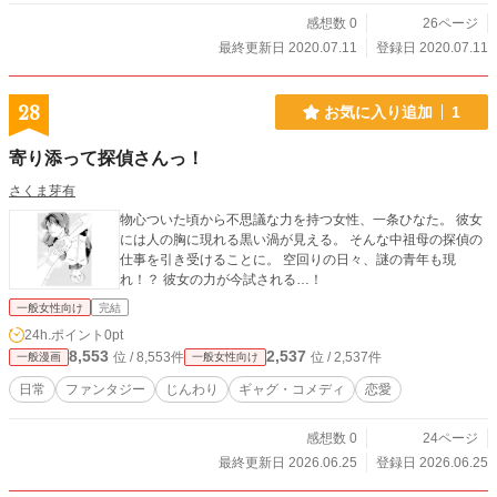
感想数 0
26ページ
最終更新日 2020.07.11
登録日 2020.07.11
28
お気に入り追加
1
寄り添って探偵さんっ！
さくま芽有
物心ついた頃から不思議な力を持つ女性、一条ひなた。 彼女
には人の胸に現れる黒い渦が見える。 そんな中祖母の探偵の
仕事を引き受けることに。 空回りの日々、謎の青年も現
れ！？ 彼女の力が今試される…！
一般女性向け
完結
24h.ポイント
0pt
8,553
2,537
位 / 8,553件
位 / 2,537件
一般漫画
一般女性向け
日常
ファンタジー
じんわり
ギャグ・コメディ
恋愛
感想数 0
24ページ
最終更新日 2026.06.25
登録日 2026.06.25