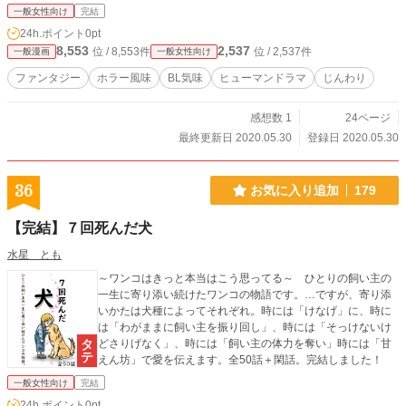
一般女性向け
完結
24h.ポイント
0pt
8,553
2,537
位 / 8,553件
位 / 2,537件
一般漫画
一般女性向け
ファンタジー
ホラー風味
BL気味
ヒューマンドラマ
じんわり
感想数 1
24ページ
最終更新日 2020.05.30
登録日 2020.05.30
36
お気に入り追加
179
【完結】７回死んだ犬
水星 とも
～ワンコはきっと本当はこう思ってる～ ひとりの飼い主の
一生に寄り添い続けたワンコの物語です。…ですが、寄り添
いかたは犬種によってそれぞれ。時には「けなげ」に、時に
は「わがままに飼い主を振り回し」、時には「そっけないけ
どさりげなく」、時には「飼い主の体力を奪い」時には「甘
えん坊」で愛を伝えます。全50話＋閑話。完結しました！
一般女性向け
完結
24h.ポイント
0pt