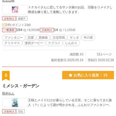
右左山桃
トナカイさんに恋してるサンタ娘のお話。 旧版をリメイクし
構成を練り直して連載していきます。
少女向け
連載中
24h.ポイント
14pt
154
14
位 / 8,553件
位 / 1,155件
一般漫画
少女向け
ファンタジー
恋愛
異種族
主従関係
サンタ
年の差
クリスマス
漫画ダービー
ラブコメ
じんわり
感想数 43
311ページ
最終更新日 2026.05.19
登録日 2020.02.28
6
お気に入り追加
15
ミメシス・ガーデン
熊井れん
王様とメイドだけが暮らしている王宮。そこに落ちてきた旅
人（？）によって謎が明かされる。ふんわりファンタジー。
少女向け
完結