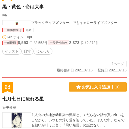
黒・黄色・命は大事
iva
ブラックライブズマター、でもイェローライブズマター
一般男性向け
完結
24h.ポイント
0pt
8,553
2,373
位 / 8,553件
位 / 2,373件
一般漫画
一般男性向け
イラスト
日常
じんわり
1ページ
最終更新日 2021.07.16
登録日 2021.07.16
35
お気に入り追加
16
七月七日に流れる星
谷中分室
主人公の大地は幼馴染の流星と、くだらない話や買い食いを
しながら、いつもの帰り道を辿っていた。そんな中、なんで
も願いが叶うと言う「黒い短冊」の話になり…。