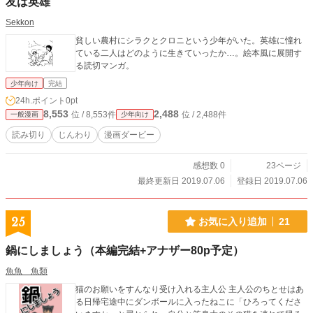
友は英雄
Sekkon
貧しい農村にシラクとクロニという少年がいた。英雄に憧れ
ている二人はどのように生きていったか…。絵本風に展開す
る読切マンガ。
少年向け
完結
24h.ポイント
0pt
8,553
2,488
位 / 8,553件
位 / 2,488件
一般漫画
少年向け
読み切り
じんわり
漫画ダービー
感想数 0
23ページ
最終更新日 2019.07.06
登録日 2019.07.06
25
お気に入り追加
21
鍋にしましょう（本編完結+アナザー80p予定）
魚魚 魚類
猫のお願いをすんなり受け入れる主人公 主人公のちとせはあ
る日帰宅途中にダンボールに入ったねこに「ひろってくださ