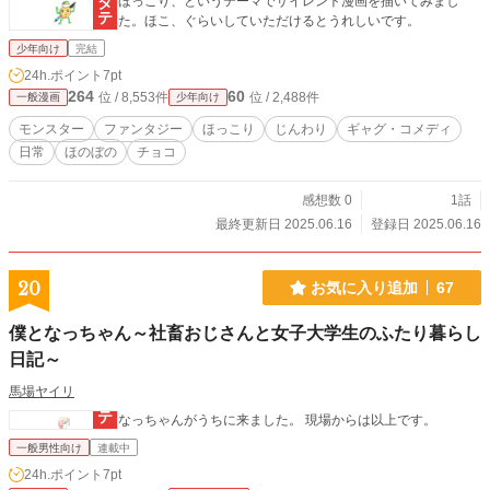
ほっこり、というテーマでサイレント漫画を描いてみまし
た。ほこ、ぐらいしていただけるとうれしいです。
少年向け
完結
24h.ポイント
7pt
264
60
位 / 8,553件
位 / 2,488件
一般漫画
少年向け
モンスター
ファンタジー
ほっこり
じんわり
ギャグ・コメディ
日常
ほのぼの
チョコ
感想数 0
1話
最終更新日 2025.06.16
登録日 2025.06.16
20
お気に入り追加
67
僕となっちゃん～社畜おじさんと女子大学生のふたり暮らし
日記～
馬場ヤイリ
なっちゃんがうちに来ました。 現場からは以上です。
一般男性向け
連載中
24h.ポイント
7pt