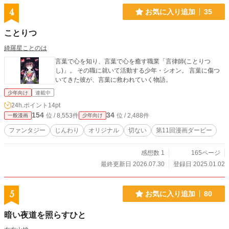
4
お気に入り追加
35
ことりつ
綺羅星ことのは
言葉で心を知り、言葉で心を癒す職業「言律師(ことりつ
し)」。 その職に就いて活動する少年・シオン。 言葉に傷つ
いてきた彼が、言葉に救われていく物語。
少年向け
連載中
24h.ポイント
14pt
154
34
位 / 8,553件
位 / 2,488件
一般漫画
少年向け
ファンタジー
じんわり
オリジナル
切ない
第11回漫画ダービー
感想数 1
165ページ
最終更新日 2026.07.30
登録日 2025.01.02
5
お気に入り追加
80
暗い夜道を照らすひと