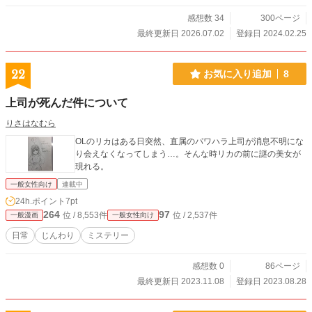
感想数 34
300ページ
最終更新日 2026.07.02
登録日 2024.02.25
22
お気に入り追加
8
上司が死んだ件について
りさはなむら
OLのリカはある日突然、直属のパワハラ上司が消息不明にな
り会えなくなってしまう…。そんな時リカの前に謎の美女が
現れる。
一般女性向け
連載中
24h.ポイント
7pt
264
97
位 / 8,553件
位 / 2,537件
一般漫画
一般女性向け
日常
じんわり
ミステリー
感想数 0
86ページ
最終更新日 2023.11.08
登録日 2023.08.28