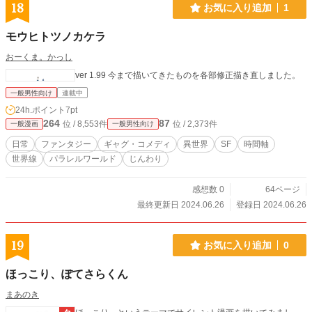
18
お気に入り追加
1
モウヒトツノカケラ
おーくま。かっし
ver 1.99 今まで描いてきたものを各部修正描き直しました。
一般男性向け
連載中
24h.ポイント
7pt
264
87
位 / 8,553件
位 / 2,373件
一般漫画
一般男性向け
日常
ファンタジー
ギャグ・コメディ
異世界
SF
時間軸
世界線
パラレルワールド
じんわり
感想数 0
64ページ
最終更新日 2024.06.26
登録日 2024.06.26
19
お気に入り追加
0
ほっこり、ぽてさらくん
まあのき