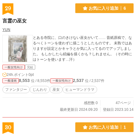
29
お気に入り追加
6
言霊の巫女
YUN
とある寺院に、口のきけない巫女がいて…… 昔紙原稿で、な
るべくトーンを使わずに描こうとしたものです。 未熟ではあ
りますが設定とかキャラとか気に入ってるのでアップしまし
た。 もしかしたら続編を描くかも？しれません。（その時に
はトーンを使います…汗）
一般女性向け
完結
24h.ポイント
0pt
8,553
2,537
位 / 8,553件
位 / 2,537件
一般漫画
一般女性向け
ファンタジー
じんわり
巫女
ヒューマンドラマ
感想数 0
47ページ
最終更新日 2024.09.20
登録日 2023.10.14
30
お気に入り追加
1