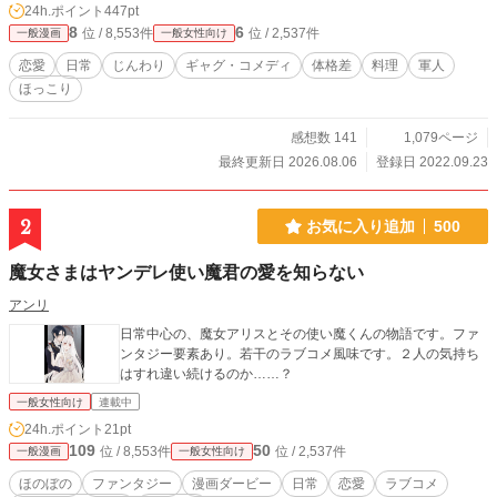
24h.ポイント
447pt
8
6
位 / 8,553件
位 / 2,537件
一般漫画
一般女性向け
恋愛
日常
じんわり
ギャグ・コメディ
体格差
料理
軍人
ほっこり
感想数 141
1,079ページ
最終更新日 2026.08.06
登録日 2022.09.23
2
お気に入り追加
500
魔女さまはヤンデレ使い魔君の愛を知らない
アンリ
日常中心の、魔女アリスとその使い魔くんの物語です。ファ
ンタジー要素あり。若干のラブコメ風味です。２人の気持ち
はすれ違い続けるのか……？
一般女性向け
連載中
24h.ポイント
21pt
109
50
位 / 8,553件
位 / 2,537件
一般漫画
一般女性向け
ほのぼの
ファンタジー
漫画ダービー
日常
恋愛
ラブコメ