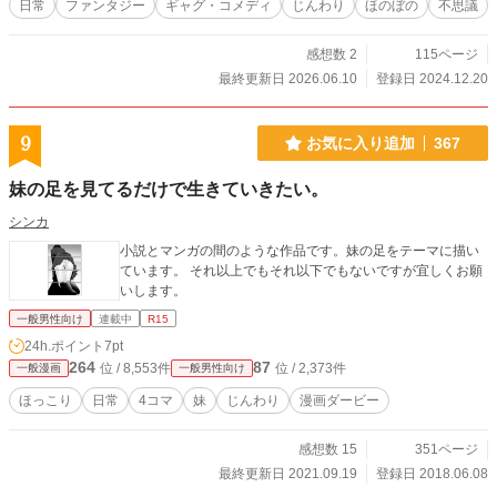
日常
ファンタジー
ギャグ・コメディ
じんわり
ほのぼの
不思議
感想数 2
115ページ
最終更新日 2026.06.10
登録日 2024.12.20
9
お気に入り追加
367
妹の足を見てるだけで生きていきたい。
シンカ
小説とマンガの間のような作品です。妹の足をテーマに描い
ています。 それ以上でもそれ以下でもないですが宜しくお願
いします。
一般男性向け
連載中
R15
24h.ポイント
7pt
264
87
位 / 8,553件
位 / 2,373件
一般漫画
一般男性向け
ほっこり
日常
4コマ
妹
じんわり
漫画ダービー
感想数 15
351ページ
最終更新日 2021.09.19
登録日 2018.06.08