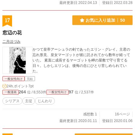
最終更新日 2022.04.13
登録日 2022.03.28
17
お気に入り追加
50
窓辺の花
二月ほづみ
かつて皇帝アーシュラの剣であったエリン・グレイ。主君の
忘れ形見、皇女マーゴットが彼に託されてから数年が経って
いた。 素直に成長するマーゴットを岬の屋敷で守り育てる
日々。しかしエリンは、後悔の念にひとり苦しめられてい
た。
一般女性向け
完結
24h.ポイント
7pt
264
97
位 / 8,553件
位 / 2,537件
一般漫画
一般女性向け
シリアス
主従
じんわり
感想数 1
16ページ
最終更新日 2020.01.11
登録日 2020.01.06