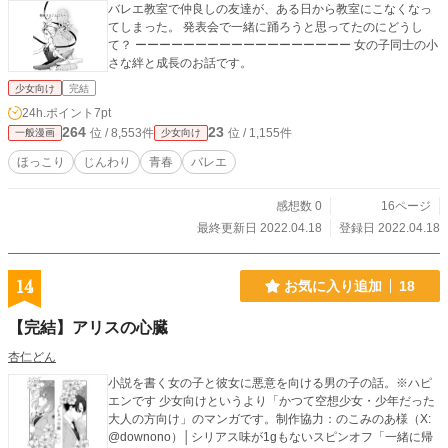
バレエ教室で仲良しの友達が、ある日から教室にこなくなっ
てしまった。 発表会で一緒に踊ろうと思ってたのにどうし
て？ ーーーーーーーーーーーーーーーーーー 女の子同士の小
さな絆と成長のお話です。
少女向け
完結
24h.ポイント
7pt
264
23
位 / 8,553件
位 / 1,155件
一般漫画
少女向け
ほっこり
じんわり
青春
バレエ
感想数 0
16ページ
最終更新日 2022.04.18
登録日 2022.04.18
14
お気に入り追加
18
【完結】アリスの心臓
杏仁どん
小説を書く女の子と彼女に悪意を向ける男の子の話。※ハピ
エンです 少女向けというより「かつて空想少女・少年だった
大人の方向け」のマンガです。制作協力：のこみのあ様（X:
@downono）│シリアス味が1gもないスピンオフ「一緒に帰