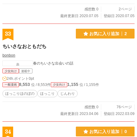
感想数 0
2ページ
最終更新日 2020.07.05
登録日 2020.07.05
33
お気に入り追加
2
ちいさなおともだち
bonbon
春のちいさな出会いの話
少女向け
連載中
24h.ポイント
0pt
8,553
1,155
位 / 8,553件
位 / 1,155件
一般漫画
少女向け
ほっこりほのぼの
ほっこり
じんわり
感想数 0
76ページ
最終更新日 2023.04.06
登録日 2022.03.09
34
お気に入り追加
0