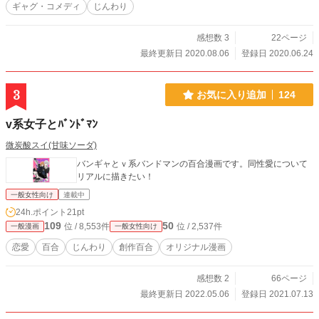
ギャグ・コメディ
じんわり
感想数 3
22ページ
最終更新日 2020.08.06
登録日 2020.06.24
3
お気に入り追加
124
v系女子とﾊﾞﾝﾄﾞﾏﾝ
微炭酸スイ(甘味ソーダ)
バンギャとｖ系バンドマンの百合漫画です。同性愛について
リアルに描きたい！
一般女性向け
連載中
24h.ポイント
21pt
109
50
位 / 8,553件
位 / 2,537件
一般漫画
一般女性向け
恋愛
百合
じんわり
創作百合
オリジナル漫画
感想数 2
66ページ
最終更新日 2022.05.06
登録日 2021.07.13