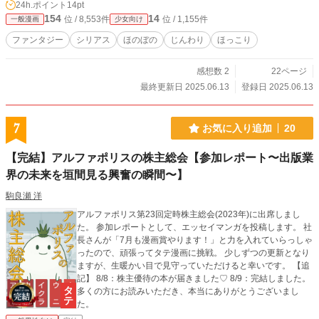
24h.ポイント
14pt
154
14
位 / 8,553件
位 / 1,155件
一般漫画
少女向け
ファンタジー
シリアス
ほのぼの
じんわり
ほっこり
感想数 2
22ページ
最終更新日 2025.06.13
登録日 2025.06.13
7
お気に入り追加
20
【完結】アルファポリスの株主総会【参加レポート〜出版業
界の未来を垣間見る興奮の瞬間〜】
駒良瀬 洋
アルファポリス第23回定時株主総会(2023年)に出席しまし
た。 参加レポートとして、エッセイマンガを投稿します。 社
長さんが「7月も漫画賞やります！」と力を入れていらっしゃ
ったので、頑張ってタテ漫画に挑戦。 少しずつの更新となり
ますが、生暖かい目で見守っていただけると幸いです。 【追
記】 8/8：株主優待の本が届きました♡ 8/9：完結しました。
多くの方にお読みいただき、本当にありがとうございまし
た。