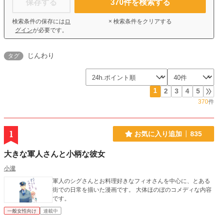
保存する
370
件を検索する
検索条件の保存には
ロ
× 検索条件をクリアする
グイン
が必要です。
じんわり
タグ
1
2
3
4
5
370
件
1
お気に入り追加
835
大きな軍人さんと小柄な彼女
小瀧
軍人のシグさんとお料理好きなフィオさんを中心に、とある
街での日常を描いた漫画です。 大体ほのぼのコメディな内容
です。
一般女性向け
連載中