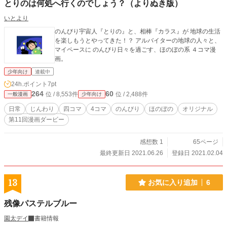
とりのは何処へ行くのでしょう？（よりぬき版）
いとより
のんびり宇宙人『とりの』と、相棒『カラス』が 地球の生活
を楽しもうとやってきた！？ アルバイターの地球の人々と、
マイペースに のんびり日々を過ごす、ほのぼの系 ４コマ漫
画。
少年向け
連載中
24h.ポイント
7pt
264
60
位 / 8,553件
位 / 2,488件
一般漫画
少年向け
日常
じんわり
四コマ
4コマ
のんびり
ほのぼの
オリジナル
第11回漫画ダービー
感想数 1
65ページ
最終更新日 2021.06.26
登録日 2021.02.04
13
お気に入り追加
6
残像パステルブルー
園太デイ
書籍情報