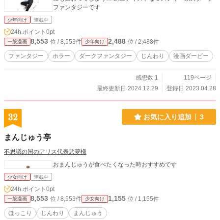
ファンタジーです
少年向け
連載中
24h.ポイント
0pt
8,553
2,488
位 / 8,553件
位 / 2,488件
一般漫画
少年向け
ファンタジー
ホラー
ダークファンタジー
じんわり
漫画ダービー
感想数 1
119ページ
最終更新日 2024.12.29
登録日 2023.04.28
32
お気に入り追加
3
まんじゅう亭
不思議の国のアリス代表悪夢様
おまんじゅうが食べたくなった時おすすめです
少女向け
連載中
24h.ポイント
0pt
8,553
1,155
位 / 8,553件
位 / 1,155件
一般漫画
少女向け
ほっこり
じんわり
まんじゅう