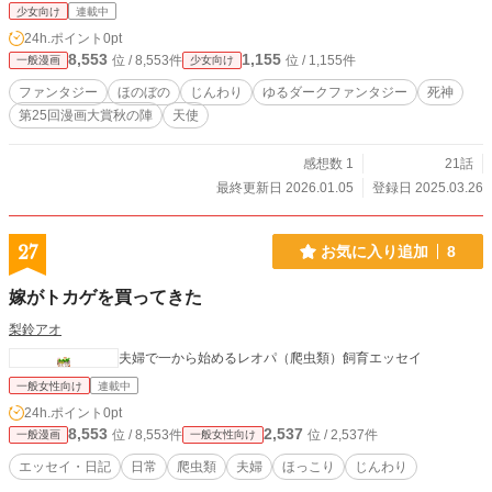
少女向け
連載中
24h.ポイント
0pt
8,553
1,155
位 / 8,553件
位 / 1,155件
一般漫画
少女向け
ファンタジー
ほのぼの
じんわり
ゆるダークファンタジー
死神
第25回漫画大賞秋の陣
天使
感想数 1
21話
最終更新日 2026.01.05
登録日 2025.03.26
27
お気に入り追加
8
嫁がトカゲを買ってきた
梨鈴アオ
夫婦で一から始めるレオパ（爬虫類）飼育エッセイ
一般女性向け
連載中
24h.ポイント
0pt
8,553
2,537
位 / 8,553件
位 / 2,537件
一般漫画
一般女性向け
エッセイ・日記
日常
爬虫類
夫婦
ほっこり
じんわり