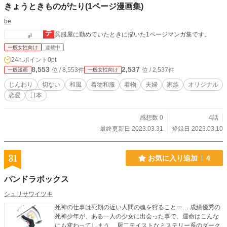
きょうときものがたり(1ページ漫画集)
be
呉服屋に勤めていたときに描いた1ページマンガ集です。
一般女性向け
連載中
24h.ポイント
0pt
8,553
2,537
位 / 8,553件
位 / 2,537件
一般漫画
一般女性向け
じんわり
切ない
和風
着物和服
着物
夫婦
家族
オリジナル
恋愛
日本
感想数 0
4話
最終更新日 2023.03.31
登録日 2023.03.10
31
お気に入り追加
4
パンドラボックス
シュリサワイツキ
死神の仕事は死期の近い人間の魂を狩ることー… 成績優秀の
死神少年が、ある一人の少女に出会った事で、運命はこんな
にも変わってしまう… 厨二テイストなミステリー系のダーク