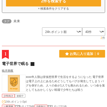
2
件を検索する
× 検索条件をクリアする
未来
タグ
2
件
1
お気に入り追加
0
電子世界で眠る
暁月朔夜
xxxx年人類は皆仮想世界で生活をするようになった 電子世界
は電子上の上にあるためどうしてもバグが発生してしまう バ
グを倒すため、人々の命が1人でも救われるため、いつ命を落
としてもおかしくない戦場で少年たちは戦う
少年向け
連載中
24h.ポイント
0pt
779
231
位 / 779件
位 / 231件
一般漫画
少年向け