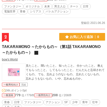
ファンタジー
オリジナル
未来
男主人公
チート
日常
電脳世界
青春
シリアス
バトルアクション
登録日 2021.06.26
2
お気に入り追加
0
TAKARAMONO ～たからもの～（第1話 TAKARAMONO
～たからもの～）
bow's World
見たこと。 聞いたこと。 知ったこと。 分かったこと。 教え
てもらったこと。 してもらったこと。 だんだんと忘却されて
くもの。 でも、忘れようのないもの。 忘れたくないもの。
忘れようもないもの。 いや、忘れぬものか。
一般男性向け
完結
24h.ポイント
0pt
779
208
位 / 779件
位 / 208件
一般漫画
一般男性向け
青春
日常
ファンタジー
アクション
SF
少年
青年
壮年