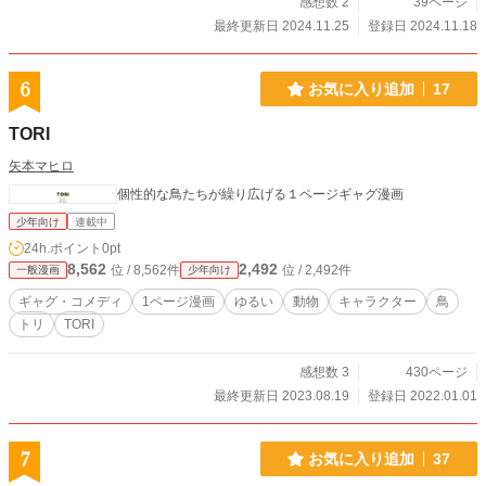
感想数 2
39ページ
最終更新日 2024.11.25
登録日 2024.11.18
6
お気に入り追加
17
TORI
矢本マヒロ
個性的な鳥たちが繰り広げる１ページギャグ漫画
少年向け
連載中
24h.ポイント
0pt
8,562
2,492
位 / 8,562件
位 / 2,492件
一般漫画
少年向け
ギャグ・コメディ
1ページ漫画
ゆるい
動物
キャラクター
鳥
トリ
TORI
感想数 3
430ページ
最終更新日 2023.08.19
登録日 2022.01.01
7
お気に入り追加
37