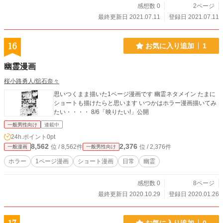
感想数 0
2ページ
最終更新日 2021.07.11
登録日 2021.07.11
16
お気に入り追加
1
幽霊漫画
桜小路勇人/舘石奈々
思いつくまま描いた1ページ漫画です 幽霊ネタメイン たまに
ショートも描けたらと思います いつかはホラー漫画描いてみ
たい・・・・ 8/6「映りたい!」公開
一般男性向け
連載中
24h.ポイント
0pt
8,562
2,376
位 / 8,562件
位 / 2,376件
一般漫画
一般男性向け
ホラー
1ページ漫画
ショート漫画
日常
幽霊
感想数 0
8ページ
最終更新日 2020.10.29
登録日 2020.01.26
お気に入り追加
0