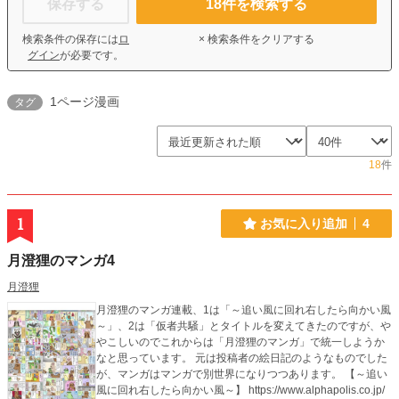
保存する
18
件を検索する
検索条件の保存には
ロ
× 検索条件をクリアする
グイン
が必要です。
1ページ漫画
タグ
18
件
1
お気に入り追加
4
月澄狸のマンガ4
月澄狸
月澄狸のマンガ連載、1は「～追い風に回れ右したら向かい風
～」、2は「仮者共騒」とタイトルを変えてきたのですが、や
やこしいのでこれからは「月澄狸のマンガ」で統一しようか
なと思っています。 元は投稿者の絵日記のようなものでした
が、マンガはマンガで別世界になりつつあります。 【～追い
風に回れ右したら向かい風～】 https://www.alphapolis.co.jp/