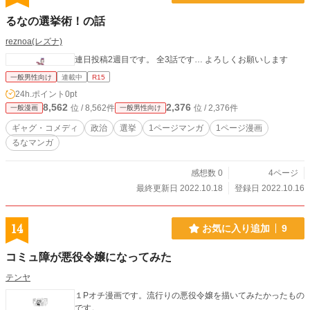
るなの選挙術！の話
reznoa(レズナ)
連日投稿2週目です。 全3話です… よろしくお願いします
一般男性向け
連載中
R15
24h.ポイント
0pt
8,562
2,376
位 / 8,562件
位 / 2,376件
一般漫画
一般男性向け
ギャグ・コメディ
政治
選挙
1ページマンガ
1ページ漫画
るなマンガ
感想数 0
4ページ
最終更新日 2022.10.18
登録日 2022.10.16
14
お気に入り追加
9
コミュ障が悪役令嬢になってみた
テンヤ
１Pオチ漫画です。流行りの悪役令嬢を描いてみたかったもの
です。