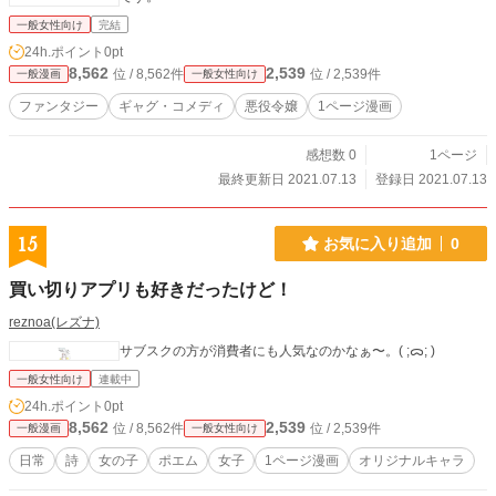
一般女性向け
完結
24h.ポイント
0pt
8,562
2,539
位 / 8,562件
位 / 2,539件
一般漫画
一般女性向け
ファンタジー
ギャグ・コメディ
悪役令嬢
1ページ漫画
感想数 0
1ページ
最終更新日 2021.07.13
登録日 2021.07.13
15
お気に入り追加
0
買い切りアプリも好きだったけど！
reznoa(レズナ)
一般女性向け
連載中
24h.ポイント
0pt
8,562
2,539
位 / 8,562件
位 / 2,539件
一般漫画
一般女性向け
日常
詩
女の子
ポエム
女子
1ページ漫画
オリジナルキャラ