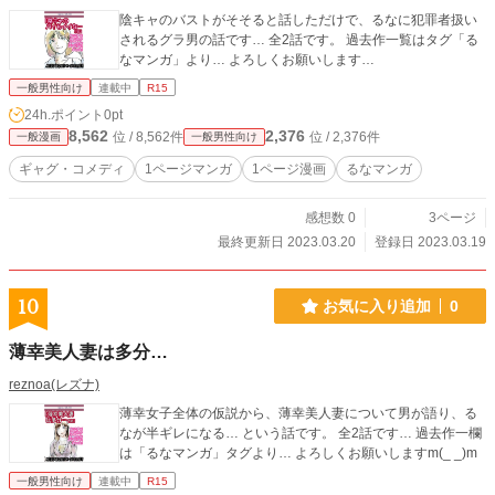
陰キャのバストがそそると話しただけで、るなに犯罪者扱い
されるグラ男の話です… 全2話です。 過去作一覧はタグ「る
なマンガ」より… よろしくお願いします…
一般男性向け
連載中
R15
24h.ポイント
0pt
8,562
2,376
位 / 8,562件
位 / 2,376件
一般漫画
一般男性向け
ギャグ・コメディ
1ページマンガ
1ページ漫画
るなマンガ
感想数 0
3ページ
最終更新日 2023.03.20
登録日 2023.03.19
10
お気に入り追加
0
薄幸美人妻は多分…
reznoa(レズナ)
薄幸女子全体の仮説から、薄幸美人妻について男が語り、る
なが半ギレになる… という話です。 全2話です… 過去作一欄
は「るなマンガ」タグより… よろしくお願いしますm(_ _)m
一般男性向け
連載中
R15