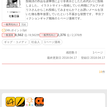
投稿済の作品を諸事情により非表示としたため代わりに投稿
しました。 イラストサイトへ投稿していた時期にアルファポ
リスさんからこれ投稿してみませんか？とお誘いメールを頂
いた物を数年放置していたという不届きな状態です。 半分フ
ィクションギャグ風味の１ページ漫画です。
一般男性向け
完結
24h.ポイント
0pt
8,562
2,376
位 / 8,562件
位 / 2,376件
一般漫画
一般男性向け
ギャグ・コメディ
社会人
1ページ漫画
感想数 0
1ページ
最終更新日 2018.04.17
登録日 2018.04.17
18
件