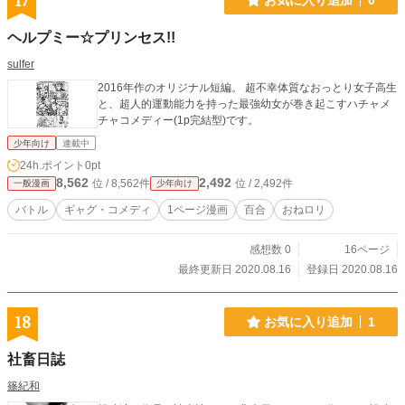
17
ヘルプミー☆プリンセス!!
sulfer
2016年作のオリジナル短編。 超不幸体質なおっとり女子高生
と、超人的運動能力を持った最強幼女が巻き起こすハチャメ
チャコメディー(1p完結型)です。
少年向け
連載中
24h.ポイント
0pt
8,562
2,492
位 / 8,562件
位 / 2,492件
一般漫画
少年向け
バトル
ギャグ・コメディ
1ページ漫画
百合
おねロリ
感想数 0
16ページ
最終更新日 2020.08.16
登録日 2020.08.16
18
お気に入り追加
1
社畜日誌
篠紀和