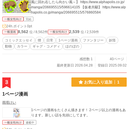
風に回れ右したら向かい風～】 https://www.alphapolis.co.jp/
manga/206695515/596614105 【仮者共騒】 https://www.alp
hapolis.co.jp/manga/206695515/576860584
一般女性向け
完結
24h.ポイント
0pt
8,562
2,539
位 / 8,562件
位 / 2,539件
一般漫画
一般女性向け
コミックエッセイ
狸
日常
1ページ漫画
ファンタジー
妖怪
動物
カラー
ギャグ・コメディ
ほのぼの
感想数 1
40ページ
最終更新日 2026.04.28
登録日 2025.09.02
3
お気に入り追加
1
1ページ漫画
雨塔けい
1ページの漫画をたくさん描きます！ 2ページ以上の漫画もあ
ります。新しい話を先頭にしてます。
一般女性向け
連載中