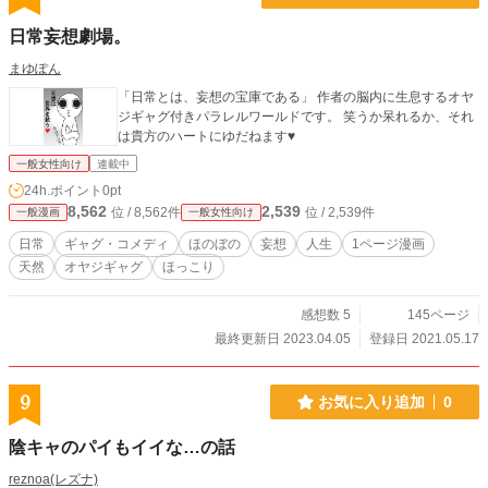
日常妄想劇場。
まゆぽん
「日常とは、妄想の宝庫である」 作者の脳内に生息するオヤ
ジギャグ付きパラレルワールドです。 笑うか呆れるか、それ
は貴方のハートにゆだねます♥
一般女性向け
連載中
24h.ポイント
0pt
8,562
2,539
位 / 8,562件
位 / 2,539件
一般漫画
一般女性向け
日常
ギャグ・コメディ
ほのぼの
妄想
人生
1ページ漫画
天然
オヤジギャグ
ほっこり
感想数 5
145ページ
最終更新日 2023.04.05
登録日 2021.05.17
9
お気に入り追加
0
陰キャのパイもイイな…の話
reznoa(レズナ)