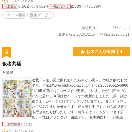
24h.ポイント
0pt
8,562
2,539
位 / 8,562件
位 / 2,539件
一般漫画
一般女性向け
1ページ漫画
漫画ダービー
感想数 0
25ページ
最終更新日 2026.02.15
登録日 2023.06.21
4
お気に入り追加
4
仮者共騒
月澄狸
連載「～追い風に回れ右したら向かい風～」の続き的なもの
です。 https://www.alphapolis.co.jp/manga/206695515/5966
14105 前作では1ページずつ更新していましたが、読みづら
いかと思い、今回は数ページずつ更新にしました（第一話は
都合上、1ページだけでアップしています）。 まだどうやっ
たら読みやすいか分からず、色々試し中です。 作品の方向性
も行き当たりばったりです（前作ではコミックエッセイ多
め。今後はファンタジー路線？）。 基本的に1ページ完結で
す。たまに続き物っぽいのあり。 アメブロ・note・Xでも投
一般女性向け
完結
稿中です！ 【アメブロ】 https://ameblo.jp/mamimujina/entryl
24h.ポイント
0pt