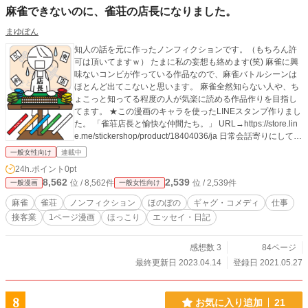
麻雀できないのに、雀荘の店長になりました。
まゆぽん
知人の話を元に作ったノンフィクションです。（もちろん許
可は頂いてますｗ） たまに私の妄想も絡めます(笑) 麻雀に興
味ないコンビが作っている作品なので、麻雀バトルシーンは
ほとんど出てこないと思います。 麻雀全然知らない人や、ち
ょこっと知ってる程度の人が気楽に読める作品作りを目指し
てます。 ★この漫画のキャラを使ったLINEスタンプ作りまし
た。 「雀荘店長と愉快な仲間たち。」 URL→https://store.lin
e.me/stickershop/product/18404036/ja 日常会話寄りにしてあ
りますので、よろしければ是非♪
一般女性向け
連載中
24h.ポイント
0pt
8,562
2,539
位 / 8,562件
位 / 2,539件
一般漫画
一般女性向け
麻雀
雀荘
ノンフィクション
ほのぼの
ギャグ・コメディ
仕事
接客業
1ページ漫画
ほっこり
エッセイ・日記
感想数 3
84ページ
最終更新日 2023.04.14
登録日 2021.05.27
8
お気に入り追加
21