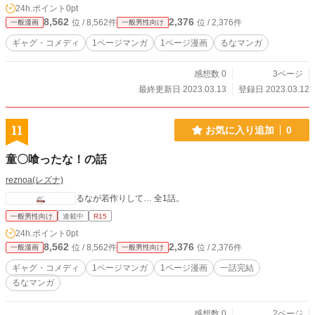
24h.ポイント
0pt
8,562
2,376
位 / 8,562件
位 / 2,376件
一般漫画
一般男性向け
ギャグ・コメディ
1ページマンガ
1ページ漫画
るなマンガ
感想数 0
3ページ
最終更新日 2023.03.13
登録日 2023.03.12
11
お気に入り追加
0
童〇喰ったな！の話
reznoa(レズナ)
るなが若作りして… 全1話。
一般男性向け
連載中
R15
24h.ポイント
0pt
8,562
2,376
位 / 8,562件
位 / 2,376件
一般漫画
一般男性向け
ギャグ・コメディ
1ページマンガ
1ページ漫画
一話完結
るなマンガ
感想数 0
2ページ