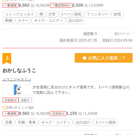
ist.html 【note】 https://note.com/mamimujina/m/mf1b549e5a
8,562
2,539
位 / 8,562件
位 / 2,539件
一般漫画
一般女性向け
85e 【X】 https://twitter.com/tpHsmnVLlET4UKc
コミックエッセイ
狸
日常
1ページ漫画
ファンタジー
妖怪
動物
カラー
ギャグ・コメディ
ほのぼの
感想数 0
61ページ
最終更新日 2025.07.28
登録日 2024.03.04
5
お気に入り追加
7
おかしなふうこ
ふうこジャスミン
少女漫画に見せかけたギャグ漫画です。 1ページ漫画集なの
で気軽に読んで下さい。
少女向け
連載中
24h.ポイント
0pt
8,562
1,155
位 / 8,562件
位 / 1,155件
一般漫画
少女向け
恋愛
学園・青春
ギャグ・コメディ
ほのぼの
1ページ漫画