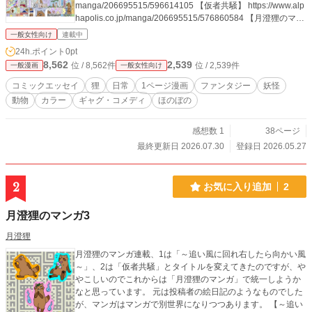
manga/206695515/596614105 【仮者共騒】 https://www.alp
hapolis.co.jp/manga/206695515/576860584 【月澄狸のマン
ガ3】 https://www.alphapolis.co.jp/manga/206695515/69198
一般女性向け
連載中
2567
24h.ポイント
0pt
8,562
2,539
位 / 8,562件
位 / 2,539件
一般漫画
一般女性向け
コミックエッセイ
狸
日常
1ページ漫画
ファンタジー
妖怪
動物
カラー
ギャグ・コメディ
ほのぼの
感想数 1
38ページ
最終更新日 2026.07.30
登録日 2026.05.27
2
お気に入り追加
2
月澄狸のマンガ3
月澄狸
月澄狸のマンガ連載、1は「～追い風に回れ右したら向かい風
～」、2は「仮者共騒」とタイトルを変えてきたのですが、や
やこしいのでこれからは「月澄狸のマンガ」で統一しようか
なと思っています。 元は投稿者の絵日記のようなものでした
が、マンガはマンガで別世界になりつつあります。 【～追い