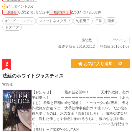
24h.ポイント
0pt
8,552
2,537
位 / 8,552件
位 / 2,537件
一般漫画
一般女性向け
ギャグ・コメディ
フィットネスクラブ
制服男子
日常
職業
ドタバタ
感想数 1
25ページ
最終更新日 2019.02.12
登録日 2019.01.07
2
お気に入り追加
42
法廷のホワイトジャスティス
富鴻江
【お知らせ】 ・最新話公開中！ 天才詐欺師、恋の
主戦場へ！ ーーーーーーーーーーーーーーーー 【あら
すじ】 欲望と巨額の金が渦巻くニューヨークの法曹界。 天才
詐欺師が次狙うは、”大手法律事務所の10億ドル”。 だが彼を
待ち受けるのは、氷の女王「真白(ましろ)」。 厳格な彼女だ
が、隠れた優しさや信念に触れるうちに、彼の心は揺れ動
く。 ーーーーーーーーーーーーーーーー ～kindle先行配信中
（無料）～ https://x.gd/LmApF