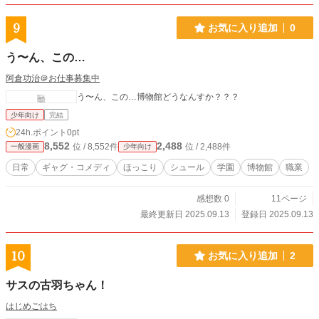
9
お気に入り追加
0
う〜ん、この…
阿倉功治＠お仕事募集中
う〜ん、この…博物館どうなんすか？？？
少年向け
完結
24h.ポイント
0pt
8,552
2,488
位 / 8,552件
位 / 2,488件
一般漫画
少年向け
日常
ギャグ・コメディ
ほっこり
シュール
学園
博物館
職業
感想数 0
11ページ
最終更新日 2025.09.13
登録日 2025.09.13
10
お気に入り追加
2
サスの古羽ちゃん！
はじめごはち