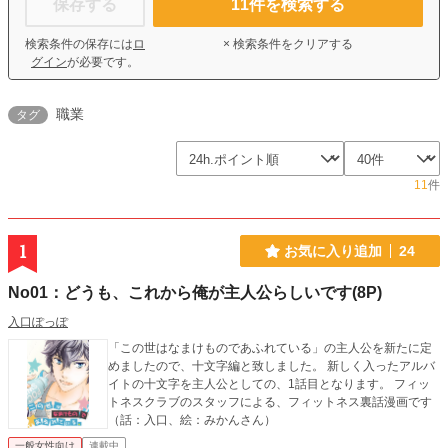
保存する
11
件を検索する
検索条件の保存には
ロ
× 検索条件をクリアする
グイン
が必要です。
職業
タグ
11
件
1
お気に入り追加
24
No01：どうも、これから俺が主人公らしいです(8P)
入口ぽっぽ
「この世はなまけものであふれている」の主人公を新たに定
めましたので、十文字編と致しました。 新しく入ったアルバ
イトの十文字を主人公としての、1話目となります。 フィッ
トネスクラブのスタッフによる、フィットネス裏話漫画です
（話：入口、絵：みかんさん）
一般女性向け
連載中