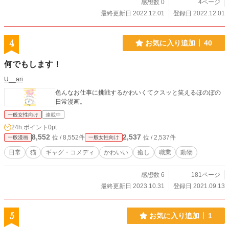
感想数 0
4ページ
最終更新日 2022.12.01
登録日 2022.12.01
4
お気に入り追加
40
何でもします！
U__ari
色んなお仕事に挑戦するかわいくてクスッと笑えるほのぼの
日常漫画。
一般女性向け
連載中
24h.ポイント
0pt
8,552
2,537
位 / 8,552件
位 / 2,537件
一般漫画
一般女性向け
日常
猫
ギャグ・コメディ
かわいい
癒し
職業
動物
感想数 6
181ページ
最終更新日 2023.10.31
登録日 2021.09.13
5
お気に入り追加
1