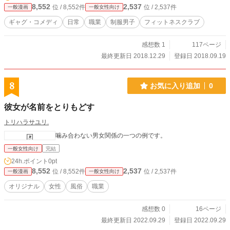
8,552
2,537
位 / 8,552件
位 / 2,537件
一般漫画
一般女性向け
ギャグ・コメディ
日常
職業
制服男子
フィットネスクラブ
感想数 1
117ページ
最終更新日 2018.12.29
登録日 2018.09.19
8
お気に入り追加
0
彼女が名前をとりもどす
トリハラサユリ.
噛み合わない男女関係の一つの例です。
一般女性向け
完結
24h.ポイント
0pt
8,552
2,537
位 / 8,552件
位 / 2,537件
一般漫画
一般女性向け
オリジナル
女性
風俗
職業
感想数 0
16ページ
最終更新日 2022.09.29
登録日 2022.09.29