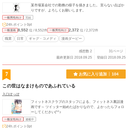
某市場某会社での勤務の様子を描きました。 至らない点ばか
りですが、よろしくお願いします。
一般男性向け
完結
24h.ポイント
0pt
8,552
2,372
位 / 8,552件
位 / 2,372件
一般漫画
一般男性向け
職業
日常
ギャグ・コメディ
漫画ダービー
感想数 2
31ページ
最終更新日 2018.09.25
登録日 2018.09.25
7
お気に入り追加
104
この世はなまけものであふれている
入口ぽっぽ
フィットネスクラブのスタッフによる、フィットネス裏話漫
画です～ ツイッター始めたばかりなので、よかったらフォロ
ーしてください(^^♪
一般女性向け
連載中
24h.ポイント
0pt