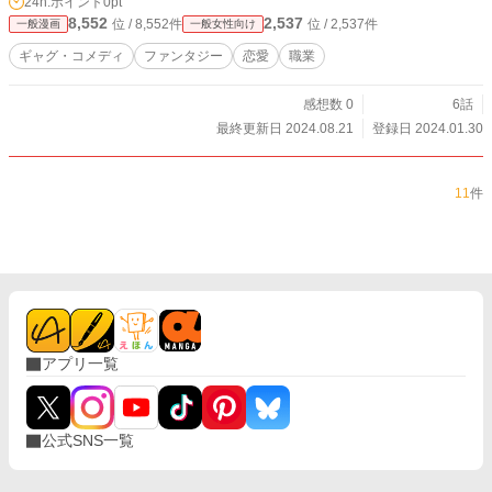
24h.ポイント
0pt
8,552
2,537
位 / 8,552件
位 / 2,537件
一般漫画
一般女性向け
ギャグ・コメディ
ファンタジー
恋愛
職業
感想数 0
6話
最終更新日 2024.08.21
登録日 2024.01.30
11
件
アプリ一覧
公式SNS一覧