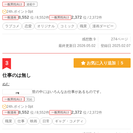
一般男性向け
連載中
24h.ポイント
0pt
8,552
2,372
位 / 8,552件
位 / 2,372件
一般漫画
一般男性向け
ラブコメ
恋愛
オリジナル
コミック
職業
漫画ダービー
感想数 9
274ページ
最終更新日 2026.05.02
登録日 2025.02.07
3
お気に入り追加
5
仕事のは無し
ぬむ
世の中にはいろんなお仕事があるものです。
一般男性向け
完結
24h.ポイント
0pt
8,552
2,372
位 / 8,552件
位 / 2,372件
一般漫画
一般男性向け
職業
仕事
映画
日常
ギャグ・コメディ