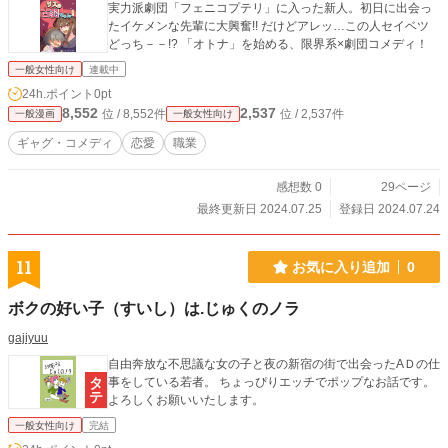
実力派劇団「フェニコプテリ」に入った新人。初日に出会っ
たイケメンな先輩に大興奮!! だけどアレッ…この人セイベツ
どっち－－!? 「オトナ」を始める、限界系×劇団コメディ！
一般女性向け
連載中
24h.ポイント
0pt
8,552
2,537
位 / 8,552件
位 / 2,537件
一般漫画
一般女性向け
ギャグ・コメディ
恋愛
職業
感想数 0
29ページ
最終更新日 2024.07.25
登録日 2024.07.24
11
お気に入り追加
0
ボクの好い子（すいし）は.じゅくのノラ
gajiyuu
自由奔放な不思議な女の子と夜の新宿の街で出会ったAＤの仕
事をしている若者。 ちょっぴりエッチでポップなお話です。
よろしくお願いいたします。
一般女性向け
完結