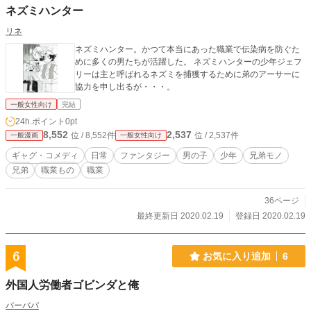
ネズミハンター
リネ
ネズミハンター。かつて本当にあった職業で伝染病を防ぐた
めに多くの男たちが活躍した。 ネズミハンターの少年ジェフ
リーは主と呼ばれるネズミを捕獲するために弟のアーサーに
協力を申し出るが・・・。
一般女性向け
完結
24h.ポイント
0pt
8,552
2,537
位 / 8,552件
位 / 2,537件
一般漫画
一般女性向け
ギャグ・コメディ
日常
ファンタジー
男の子
少年
兄弟モノ
兄弟
職業もの
職業
36ページ
最終更新日 2020.02.19
登録日 2020.02.19
6
お気に入り追加
6
外国人労働者ゴビンダと俺
バーバパ