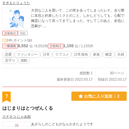
すぎもとりょうた
大切な二人を置いて、この世を去ってしまったレナ。去り際
に友也と約束したミクとのこと。しかしどうしても、心配で
幽霊になって戻ってきてしまった。そしてこのあと、友也に
悲劇が…。
少女向け
完結
24h.ポイント
0pt
8,552
1,155
位 / 8,552件
位 / 1,155件
一般漫画
少女向け
恋愛
ファンタジー
日常
ラブコメ
日常漫画
家族
幽霊
夫婦
見守り
感動
感想数 1
30ページ
最終更新日 2022.03.17
登録日 2022.03.17
7
お気に入り追加
2
はじまりはとつぜんくる
スナネコ にゃあ助
あざらしのこどもがなんかきたようです