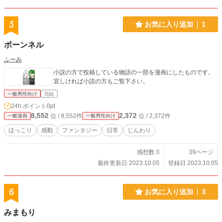
5
お気に入り追加
1
ボーンネル
ふーみ
小説の方で投稿している物語の一部を漫画にしたものです。
宜しければ小説の方もご覧下さい。
一般男性向け
完結
24h.ポイント
0pt
8,552
2,372
位 / 8,552件
位 / 2,372件
一般漫画
一般男性向け
ほっこり
感動
ファンタジー
日常
じんわり
感想数 0
39ページ
最終更新日 2023.10.05
登録日 2023.10.05
6
お気に入り追加
3
みまもり