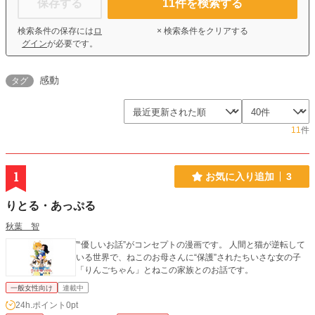
保存する
11
件を検索する
検索条件の保存には
ロ
× 検索条件をクリアする
グイン
が必要です。
感動
タグ
11
件
1
お気に入り追加
3
りとる・あっぷる
秋葉 智
‷優しいお話”がコンセプトの漫画です。 人間と猫が逆転して
いる世界で、ねこのお母さんに“保護”されたちいさな女の子
「りんごちゃん」とねこの家族とのお話です。
一般女性向け
連載中
24h.ポイント
0pt