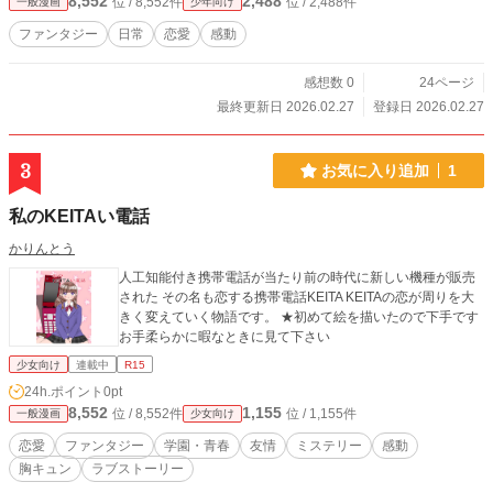
8,552
2,488
位 / 8,552件
位 / 2,488件
一般漫画
少年向け
ファンタジー
日常
恋愛
感動
感想数 0
24ページ
最終更新日 2026.02.27
登録日 2026.02.27
3
お気に入り追加
1
私のKEITAい電話
かりんとう
人工知能付き携帯電話が当たり前の時代に新しい機種が販売
された その名も恋する携帯電話KEITA KEITAの恋が周りを大
きく変えていく物語です。 ★初めて絵を描いたので下手です
お手柔らかに暇なときに見て下さい
少女向け
連載中
R15
24h.ポイント
0pt
8,552
1,155
位 / 8,552件
位 / 1,155件
一般漫画
少女向け
恋愛
ファンタジー
学園・青春
友情
ミステリー
感動
胸キュン
ラブストーリー