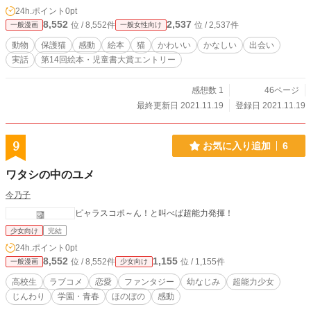
24h.ポイント
0pt
8,552
2,537
位 / 8,552件
位 / 2,537件
一般漫画
一般女性向け
動物
保護猫
感動
絵本
猫
かわいい
かなしい
出会い
実話
第14回絵本・児童書大賞エントリー
感想数 1
46ページ
最終更新日 2021.11.19
登録日 2021.11.19
9
お気に入り追加
6
ワタシの中のユメ
今乃子
ピャラスコポ～ん！と叫べば超能力発揮！
少女向け
完結
24h.ポイント
0pt
8,552
1,155
位 / 8,552件
位 / 1,155件
一般漫画
少女向け
高校生
ラブコメ
恋愛
ファンタジー
幼なじみ
超能力少女
じんわり
学園・青春
ほのぼの
感動