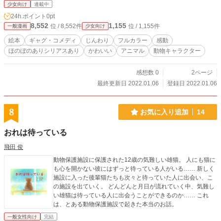
少女向け
連載中
24h.ポイント
0pt
8,552
1,155
位 / 8,552件
位 / 1,155件
一般漫画
少女向け
絵本
ギャグ・コメディ
じんわり
フルカラー
感動
ほのぼのありシリアスあり
かわいい
アニマル
動物キャラクター
感想数 0
2ページ
最終更新日 2022.01.06
登録日 2022.01.06
8
お気に入り追加
14
おれは待っている
飛田 俊
動物保護施設に保護された12歳の気難しい雄猫。 人にも猫に
も心を開かない彼にはずっと待っている人がいる…… 新しく
施設に入った後輩猫たちも次々と待っていた人に出会い、こ
の施設を出ていく。 どんどんと月日が流れていく中、気難し
い雄猫は待っている人に出会うことができるのか…… これ
は、とある動物保護施設で起きた本当のお話。
一般女性向け
完結