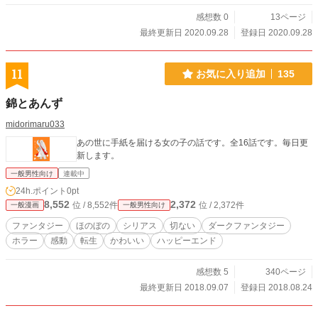
感想数 0
13ページ
最終更新日 2020.09.28
登録日 2020.09.28
11
お気に入り追加
135
錦とあんず
midorimaru033
あの世に手紙を届ける女の子の話です。全16話です。毎日更
新します。
一般男性向け
連載中
24h.ポイント
0pt
8,552
2,372
位 / 8,552件
位 / 2,372件
一般漫画
一般男性向け
ファンタジー
ほのぼの
シリアス
切ない
ダークファンタジー
ホラー
感動
転生
かわいい
ハッピーエンド
感想数 5
340ページ
最終更新日 2018.09.07
登録日 2018.08.24