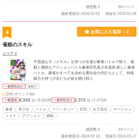
感想数 0
60ページ
最終更新日 2026.02.03
登録日 2025.01.28
4
お気に入り追加
2
雀姫のスキル
ユウアマ
不思議な力（スキル）を持つ少女達が麻雀バトルで戦う、感
動と痛快なアクションバトル麻雀巨乳美少女漫画 新しい麻雀
バトル、麻雀がすべてを決める裏社会の代打ちとして、特殊
能力を持つ少女たちが命を懸け戦う
一般男性向け
連載中
24h.ポイント
0pt
8,552
2,372
位 / 8,552件
位 / 2,372件
一般漫画
一般男性向け
麻雀
美少女
バトル
ファンタジー
巨乳
女子高生
マージャン
メイド
アクション
感動
感想数 0
33ページ
最終更新日 2024.03.18
登録日 2024.03.17