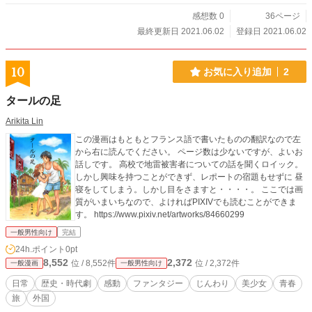
感想数 0
36ページ
最終更新日 2021.06.02
登録日 2021.06.02
10
お気に入り追加
2
タールの足
Arikita Lin
この漫画はもともとフランス語で書いたものの翻訳なので左
から右に読んでください。 ページ数は少ないですが、よいお
話しです。 高校で地雷被害者についての話を聞くロイック。
しかし興味を持つことができず、レポートの宿題もせずに 昼
寝をしてしまう。しかし目をさますと・・・・。 ここでは画
質がいまいちなので、よければPIXIVでも読むことができま
す。 https://www.pixiv.net/artworks/84660299
一般男性向け
完結
24h.ポイント
0pt
8,552
2,372
位 / 8,552件
位 / 2,372件
一般漫画
一般男性向け
日常
歴史・時代劇
感動
ファンタジー
じんわり
美少女
青春
旅
外国