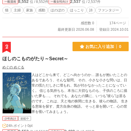
8,552
2,537
位 / 8,552件
位 / 2,537件
一般漫画
一般女性向け
猫
主婦
家族
感動
ほのぼの
ほっこり
詩
ファンタジー
感想数 0
174ページ
最終更新日 2026.06.08
登録日 2024.10.01
2
お気に入り追加
0
ほしのこものがたり～Secret～
めぐの めぐる
人はどこから来て、どこへ向かうのか… 誰もが抱いたことの
あるであろう、そんな疑問。 その、小さな小さな問いは、日
常の慌ただしさに埋もれ、気が付かなかったことになってい
く。 信じる気持ちも、本当に大切なものも、子供のころに描
いた夢も…。 それでも、あなたの隣に、いつも”彼ら”は居る
のです。 これは、天と地の狭間に生きる、彼らの物語。 生き
る意味を探す、貴方自身の物語。 そっと扉を開いて、心の世
界を覗いてみましょう。
少年向け
連載中
24h.ポイント
0pt