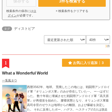
保存する
3
件を検索する
検索条件の保存には
ロ
× 検索条件をクリアする
グイン
が必要です。
ディストピア
タグ
3
件
1
お気に入り追加
3
What a Wonderful World
一兎風タウ
西暦3582年、地球。 荒廃したこの地には、戦闘用アンドロイ
ド軍『オリュンポス軍』のみが存在していた⋯。 ー⋯はずだ
った。 数十年前に壊滅させた戦闘用アンドロイド軍『高天原
軍』が再侵攻を始めた。 膠着状態となり、オリュンポス軍最
高司令官のゼウスは地球からの離脱、および爆破を決定し
た。 それに反発したポー、ハデス、ヘスティアの3人は脱走