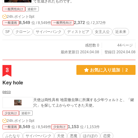
て生成されたものです。
一般男性向け
連載中
24h.ポイント
0pt
8,549
2,372
位 / 8,549件
位 / 2,372件
一般漫画
一般男性向け
SF
クローン
サイバーパンク
ディストピア
女主人公
近未来
感想数 0
44ページ
最終更新日 2024.04.08
登録日 2024.04.08
3
お気に入り追加
2
Key hole
peco
天使は両性具有 地雷撤去隊に所属する少年ウォルトと、「鍵
穴」を探して上からやってきた天使。
少女向け
連載中
24h.ポイント
0pt
8,549
1,153
位 / 8,549件
位 / 1,153件
一般漫画
少女向け
ふたなり
サイバーパンク
天使
悪魔
ほのぼの
恋愛