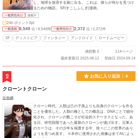
し、地球を放浪する旅に出る。 これは、彼らが何かを見つけ
るための物語。 SF(すこしふしぎ)漫画。
一般男性向け
連載中
24h.ポイント
0pt
8,549
2,372
位 / 8,549件
位 / 2,372件
一般漫画
一般男性向け
SF
ディストピア
ファンタジー
アンドロイド
ロードムービー
感想数 0
114ページ
最終更新日 2025.08.12
登録日 2024.09.14
2
お気に入り追加
4
クローントクローン
近衛瞬
クローン時代、人類は己の子孫よりも自身のクローンを作る
ことを優先した。人類の種としての概念は、DNAごとで細分
化され、クローンの数こそが社会的ステータスとなった。あ
る日、研究段階であった最新のクローンが逃げ出す。元軍人
のカーラは、その少年を保護する中、徐々にこの世界のあり
ようを見つめ直す。 ※本作に使用された画像は全てAIによっ