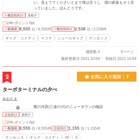
い。見えててくださいとまで僕は言うし、僕の家族もそう言
っていました。ほんとうです。
一般女性向け
連載中
24h.ポイント
0pt
8,555
2,538
位 / 8,555件
位 / 2,538件
一般漫画
一般女性向け
ギャグ・コメディ
４コマ
シュールギャグ
ナンセンス
感想数 0
3ページ
最終更新日 2021.10.04
登録日 2021.10.04
2
お気に入り追加
7
ターボターミナルの夕べ
みおたま
賽の河原(三途の川)のニュータウンの物語
少女向け
連載中
24h.ポイント
0pt
8,555
1,155
位 / 8,555件
位 / 1,155件
一般漫画
少女向け
ナンセンス
ギャグ・コメディ
SF
S