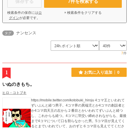
保存する
7
件を検索する
検索条件の保存には
ロ
× 検索条件をクリアする
グイン
が必要です。
ナンセンス
タグ
7
件
1
お気に入り追加
0
いぬのきもち。
ヒロ・コトブキ
https://mobile.twitter.com/kotobuki_hiroju 4コマ王といわれて
ずいぶんと経つ男子。4コマ界の異端児とか4コマの創設者と
か4コマ四天王の左から２番目とかいわれてずいぶんと経つ
し、これからも経つ。4コマに羽交い締めされながらも、最後
まで4コマについて口を割らなかった男。5コマ目が見えてく
るとまでいわれていて、おのずと６コマ目も見えててくださ