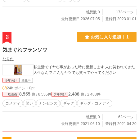
感想数 0
173ページ
最終更新日 2026.07.05
登録日 2023.01.01
3
お気に入り追加
1
気まぐれフランソワ
なりた
私生活でイヤな事があった時に更新します 人に笑われてきた
人生なんで こんなヤツでも笑ってやってください
少年向け
連載中
24h.ポイント
0pt
8,555
2,488
位 / 8,555件
位 / 2,488件
一般漫画
少年向け
コメディ
笑い
ナンセンス
ギャグ
ギャグ・コメディ
感想数 0
62ページ
最終更新日 2021.06.10
登録日 2021.04.20