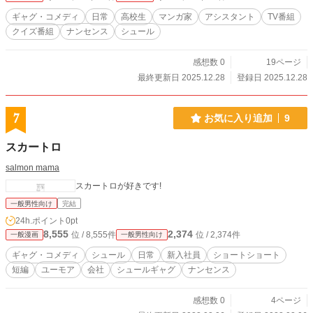
ギャグ・コメディ
日常
高校生
マンガ家
アシスタント
TV番組
クイズ番組
ナンセンス
シュール
感想数 0
19ページ
最終更新日 2025.12.28
登録日 2025.12.28
7
お気に入り追加
9
スカートロ
salmon mama
スカートロが好きです!
一般男性向け
完結
24h.ポイント
0pt
8,555
2,374
位 / 8,555件
位 / 2,374件
一般漫画
一般男性向け
ギャグ・コメディ
シュール
日常
新入社員
ショートショート
短編
ユーモア
会社
シュールギャグ
ナンセンス
感想数 0
4ページ