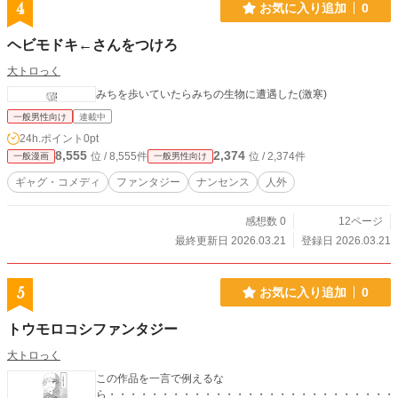
4
お気に入り追加
0
ヘビモドキ←さんをつけろ
大トロっく
みちを歩いていたらみちの生物に遭遇した(激寒)
一般男性向け
連載中
24h.ポイント
0pt
8,555
2,374
位 / 8,555件
位 / 2,374件
一般漫画
一般男性向け
ギャグ・コメディ
ファンタジー
ナンセンス
人外
感想数 0
12ページ
最終更新日 2026.03.21
登録日 2026.03.21
5
お気に入り追加
0
トウモロコシファンタジー
大トロっく
この作品を一言で例えるな
ら・・・・・・・・・・・・・・・・・・・・・・・・・・・