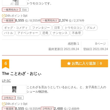
トウモロコシです。
一般男性向け
完結
24h.ポイント
0pt
8,555
2,374
位 / 8,555件
位 / 2,374件
一般漫画
一般男性向け
ギャグ・コメディ
ファンタジー
日常
トウモロコシ
グルメ
バトル
アドベンチャー
恐竜
ナンセンス
不条理
感想数 1
8ページ
最終更新日 2021.09.24
登録日 2021.09.24
6
お気に入り追加
0
The ことわざ・おじぃ
LP-SC
ことわざを言おうとしているおじさん、と、女子高生二人の
シュール物語他。
少年向け
完結
24h.ポイント
0pt
8,555
2,488
位 / 8,555件
位 / 2,488件
一般漫画
少年向け