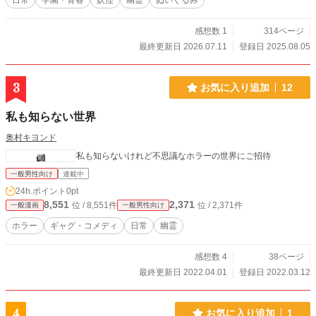
日常
学園・青春
妖怪
幽霊
ぬいぐるみ
感想数 1
314ページ
最終更新日 2026.07.11
登録日 2025.08.05
3
お気に入り追加
12
私も知らない世界
奥村キヨンド
私も知らないけれど不思議なホラーの世界にご招待
一般男性向け
連載中
24h.ポイント
0pt
8,551
2,371
位 / 8,551件
位 / 2,371件
一般漫画
一般男性向け
ホラー
ギャグ・コメディ
日常
幽霊
感想数 4
38ページ
最終更新日 2022.04.01
登録日 2022.03.12
4
お気に入り追加
1