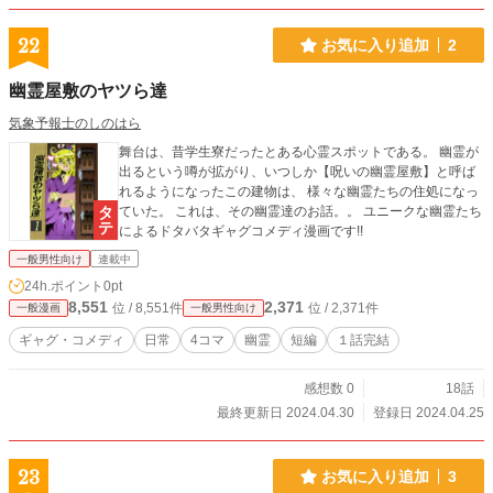
22
お気に入り追加
2
幽霊屋敷のヤツら達
気象予報士のしのはら
舞台は、昔学生寮だったとある心霊スポットである。 幽霊が
出るという噂が拡がり、いつしか【呪いの幽霊屋敷】と呼ば
れるようになったこの建物は、 様々な幽霊たちの住処になっ
ていた。 これは、その幽霊達のお話。。 ユニークな幽霊たち
によるドタバタギャグコメディ漫画です!!
一般男性向け
連載中
24h.ポイント
0pt
8,551
2,371
位 / 8,551件
位 / 2,371件
一般漫画
一般男性向け
ギャグ・コメディ
日常
4コマ
幽霊
短編
１話完結
感想数 0
18話
最終更新日 2024.04.30
登録日 2024.04.25
23
お気に入り追加
3