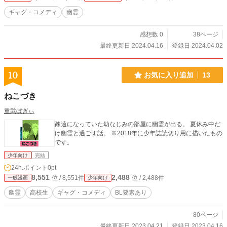
ギャグ・コメディ
幽霊
感想数 0
38ページ
最終更新日 2024.04.16
登録日 2024.04.02
10
お気に入り追加
13
ねこづき
重武ぼぎぃ
疎遠になっていた幼なじみの部屋に幽霊が出る。 夏休み中だ
け幽霊と過ごす話。 ※2018年に少年誌読切り用に描いたもの
です。
少年向け
完結
24h.ポイント
0pt
8,551
2,488
位 / 8,551件
位 / 2,488件
一般漫画
少年向け
幽霊
高校生
ギャグ・コメディ
BL要素あり
80ページ
最終更新日 2023.04.21
登録日 2023.04.16