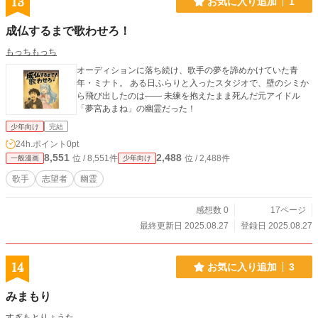
13
お気に入り追加
1
成仏するまで歌わせろ！
もっちもっち
オーディションに落ち続け、歌手の夢を諦めかけていた青
年・ミナト。 ある日ふらりと入ったスタジオで、壁のシミか
ら飛び出したのは―― 未練を抱えたまま死んだ元アイドル
「夢宮あまね」の幽霊だった！
少年向け
完結
24h.ポイント
0pt
8,551
2,488
位 / 8,551件
位 / 2,488件
一般漫画
少年向け
歌手
志望者
幽霊
感想数 0
17ページ
最終更新日 2025.08.27
登録日 2025.08.27
14
お気に入り追加
3
みまもり
すぎもとりょうた