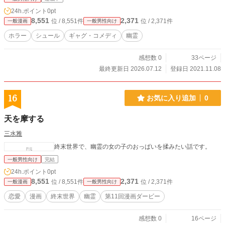
24h.ポイント
0pt
8,551
2,371
位 / 8,551件
位 / 2,371件
一般漫画
一般男性向け
ホラー
シュール
ギャグ・コメディ
幽霊
感想数 0
33ページ
最終更新日 2026.07.12
登録日 2021.11.08
16
お気に入り追加
0
天を摩する
三水雅
終末世界で、幽霊の女の子のおっぱいを揉みたい話です。
一般男性向け
完結
24h.ポイント
0pt
8,551
2,371
位 / 8,551件
位 / 2,371件
一般漫画
一般男性向け
恋愛
漫画
終末世界
幽霊
第11回漫画ダービー
感想数 0
16ページ