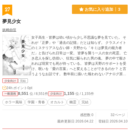
27
お気に入り追加
3
夢見少女
妖崎由弦
女子高生・皆夢は幼い頃から少し不思議な夢を見ていた。 そ
れが「正夢」や「過去の記憶」だとは知らず。 クラスメイト
のミステリアスな占い師・天野から「キミは夢見の能力者
だ」と告げられ日常は一変。 皆夢を襲う一人の女の死霊。 亡
き恋人を探し彷徨い、狂気に駆られた男の魂。 夢の中で殺さ
れれば現実でも死が待っている。 皆夢は天野のサポートを受
け、呪いを「愛の言葉」へと変えることができるのか？ と言
うようなお話です。 数年前に描いた報われないアナログ原稿
を供養すべく投稿しました。 どうぞ宜しくお願いします。
少女向け
完結
24h.ポイント
0pt
8,551
1,155
位 / 8,551件
位 / 1,155件
一般漫画
少女向け
ホラー風味
学園・青春
オカルト
幽霊
完結
感想数 0
32ページ
最終更新日 2026.04.22
登録日 2026.04.10