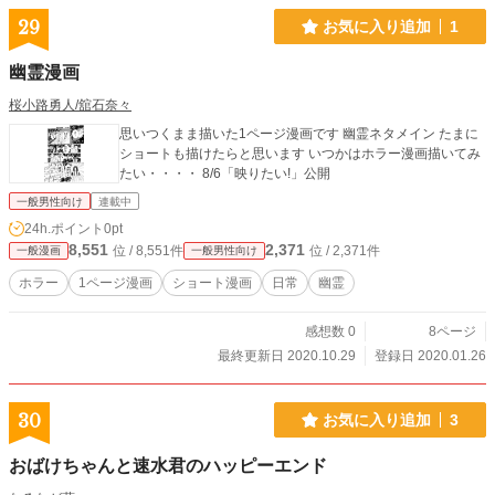
の権利問題がありますので、導入部の舞台背景、登場人物な
どは私のオリジナルバージョンに改変されていることを予め
29
お気に入り追加
1
ご了承ください。 話のおおまかな流れ、オチは上方落語
「骨釣り」に由来しています。
幽霊漫画
桜小路勇人/舘石奈々
思いつくまま描いた1ページ漫画です 幽霊ネタメイン たまに
ショートも描けたらと思います いつかはホラー漫画描いてみ
たい・・・・ 8/6「映りたい!」公開
一般男性向け
連載中
24h.ポイント
0pt
8,551
2,371
位 / 8,551件
位 / 2,371件
一般漫画
一般男性向け
ホラー
1ページ漫画
ショート漫画
日常
幽霊
感想数 0
8ページ
最終更新日 2020.10.29
登録日 2020.01.26
30
お気に入り追加
3
おばけちゃんと速水君のハッピーエンド