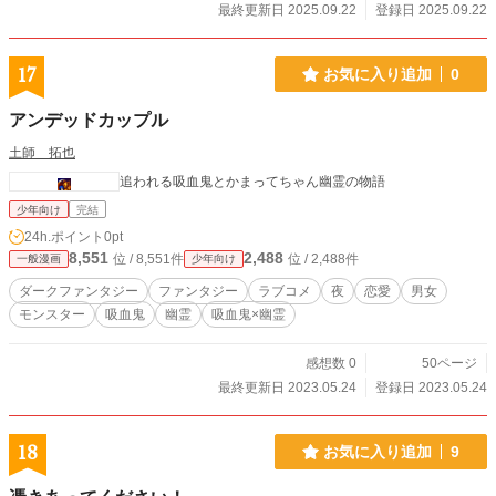
最終更新日 2025.09.22
登録日 2025.09.22
17
お気に入り追加
0
アンデッドカップル
土師 拓也
追われる吸血鬼とかまってちゃん幽霊の物語
少年向け
完結
24h.ポイント
0pt
8,551
2,488
位 / 8,551件
位 / 2,488件
一般漫画
少年向け
ダークファンタジー
ファンタジー
ラブコメ
夜
恋愛
男女
モンスター
吸血鬼
幽霊
吸血鬼×幽霊
感想数 0
50ページ
最終更新日 2023.05.24
登録日 2023.05.24
18
お気に入り追加
9