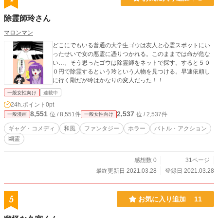
除霊師玲さん
マロンマン
どこにでもいる普通の大学生ゴウは友人と心霊スポットにい
ったせいで女の悪霊に憑りつかれる。このままでは命が危な
い…。そう思ったゴウは除霊師をネットで探す。すると５０
０円で除霊するという玲という人物を見つける。早速依頼し
に行く剛だが玲はかなりの変人だった！！
一般女性向け
連載中
24h.ポイント
0pt
8,551
2,537
位 / 8,551件
位 / 2,537件
一般漫画
一般女性向け
ギャグ・コメディ
和風
ファンタジー
ホラー
バトル・アクション
幽霊
感想数 0
31ページ
最終更新日 2021.03.28
登録日 2021.03.28
5
お気に入り追加
11