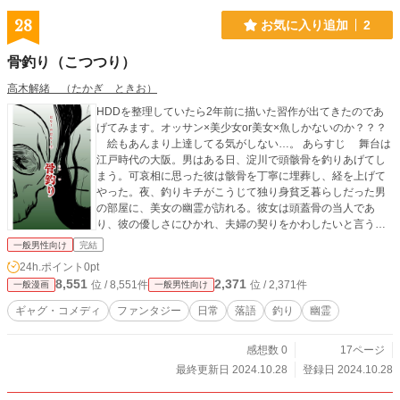
28
お気に入り追加
2
骨釣り（こつつり）
高木解緒 （たかぎ ときお）
HDDを整理していたら2年前に描いた習作が出てきたのであ
げてみます。オッサン×美少女or美女×魚しかないのか？？？
絵もあんまり上達してる気がしない…。 あらすじ 舞台は
江戸時代の大阪。男はある日、淀川で頭骸骨を釣りあげてし
まう。可哀相に思った彼は骸骨を丁寧に埋葬し、経を上げて
やった。夜、釣りキチがこうじて独り身貧乏暮らしだった男
の部屋に、美女の幽霊が訪れる。彼女は頭蓋骨の当人であ
り、彼の優しさにひかれ、夫婦の契りをかわしたいと言うの
だ。興奮する男。だが彼は、薄い壁を隔てた向こう側で隣人
一般男性向け
完結
が耳をそばだてていることを知らなかった……。 マンガの
24h.ポイント
0pt
練習と好きな古典落語の再考を兼ねて描いてみた話になりま
8,551
2,371
位 / 8,551件
位 / 2,371件
一般漫画
一般男性向け
す。 古典落語の各はなしひとつひとつの著作権に関して
は、噺家が高座にかける場合とそうでない場合、大正、昭和
ギャグ・コメディ
ファンタジー
日常
落語
釣り
幽霊
期に作られ「古典」扱いされているものと遥か昔に作られた
ものの違い、識者各人の解釈等中々複雑なようです。 第1
感想数 0
17ページ
話元ネタ「骨釣り」は上方落語に分類され、東京では「野ざ
らし」として有名なはなしですが、原点は中国古典と、中々
最終更新日 2024.10.28
登録日 2024.10.28
に笑話文化の歴史を感じさせるネタの一つです。しかし前述