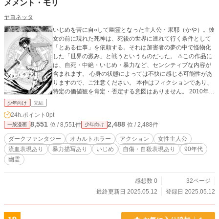
メメント・モリ
ヤヨネッタ
いじめを苦に自○して幽霊となった主人公・果耶（かや）。彼
女の前に現れた死神は、死後の世界に連れて行く条件として
「とある仕事」を依頼する。それは加害者の夢の中で怪物化
した「世界の澱み」と戦うというものだった。 ⚠この作品に
は、自死・中絶・いじめ・暴力など、センシティブな内容が
含まれます。 心身の状態によっては不快に感じる可能性があ
りますので、ご注意ください。 本作はフィクションであり、
特定の価値観を肯定・否定する意図はありません。 2010年5
月4日発行のサークル髑髏倶楽部さんによる合同誌「髑髏倶楽
少年向け
完結
部創作誌009/連創02」に寄稿した原稿を加筆修正したもので
24h.ポイント
0pt
す。
8,551
2,488
位 / 8,551件
位 / 2,488件
一般漫画
少年向け
ダークファンタジー
オカルトホラー
アクション
女性主人公
流血表現あり
暴力描写あり
いじめ
自傷・自殺表現あり
90年代
幽霊
感想数 0
32ページ
最終更新日 2025.05.12
登録日 2025.05.12