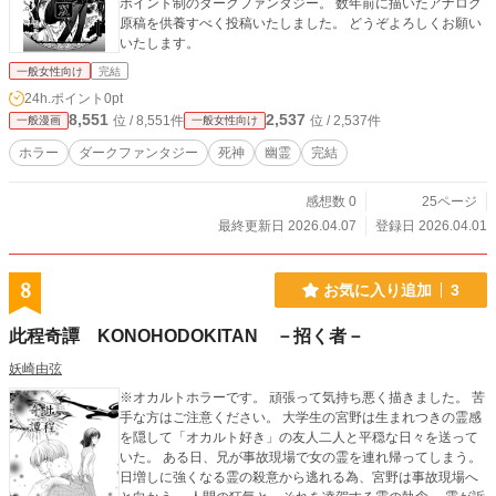
ポイント制のダークファンタジー。 数年前に描いたアナログ
原稿を供養すべく投稿いたしました。 どうぞよろしくお願い
いたします。
一般女性向け
完結
24h.ポイント
0pt
8,551
2,537
位 / 8,551件
位 / 2,537件
一般漫画
一般女性向け
ホラー
ダークファンタジー
死神
幽霊
完結
感想数 0
25ページ
最終更新日 2026.04.07
登録日 2026.04.01
8
お気に入り追加
3
此程奇譚 KONOHODOKITAN －招く者－
妖崎由弦
※オカルトホラーです。 頑張って気持ち悪く描きました。 苦
手な方はご注意ください。 大学生の宮野は生まれつきの霊感
を隠して「オカルト好き」の友人二人と平穏な日々を送って
いた。 ある日、兄が事故現場で女の霊を連れ帰ってしまう。
日増しに強くなる霊の殺意から逃れる為、宮野は事故現場へ