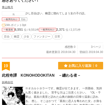
憑きあってください！
青山惟月
少し百合ぽい、幽霊に惚れてしまう女の子の話。
一般男性向け
完結
24h.ポイント
0pt
8,551
2,371
位 / 8,551件
位 / 2,371件
一般漫画
一般男性向け
百合
幽霊
少女
ファンタジー
日常
感想数 0
3ページ
最終更新日 2019.04.30
登録日 2019.04.30
19
お気に入り追加
0
此程奇譚 KONOHODOKITAN －纏わる者－
妖崎由弦
※オカルトホラーです。幽霊が出てきます。 一所懸命、気持
ち悪く描きました。 苦手な方はご注意ください。 『OL・千
華は、親友の美里と訪れた山奥の旅館の日帰り温泉に訪れ
る。 然し、そこはかつて「親友に恋人を奪われた女」が身を