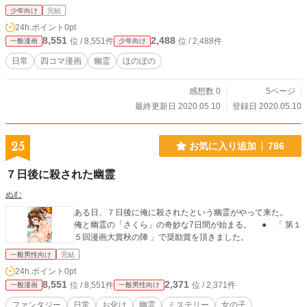
少年向け
完結
24h.ポイント
0pt
8,551
2,488
位 / 8,551件
位 / 2,488件
一般漫画
少年向け
日常
四コマ漫画
幽霊
ほのぼの
感想数 0
5ページ
最終更新日 2020.05.10
登録日 2020.05.10
25
お気に入り追加
786
７日後に殺された幽霊
ぬむ
ある日、７日後に俺に殺されたという幽霊がやって来た。
俺と幽霊の「さくら」の奇妙な7日間が始まる。 ● 「 第１
５回漫画大賞秋の陣 」で奨励賞を頂きました。
一般男性向け
完結
24h.ポイント
0pt
8,551
2,371
位 / 8,551件
位 / 2,371件
一般漫画
一般男性向け
ファンタジー
日常
お化け
幽霊
ミステリー
女の子