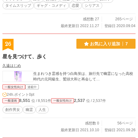
タイムスリップ
ギャグ・コメディ
恋愛
シリアス
感想数 27
265ページ
最終更新日 2022.11.27
登録日 2020.09.04
26
お気に入り追加
7
星を見つけて、歩く
久遠はじめ
生まれつき霊感を持つ白鳥蛍は、旅行先で幽霊になった高校
時代の元同級生、鷲頭大和と再会して…
一般女性向け
連載中
24h.ポイント
0pt
8,551
2,537
位 / 8,551件
位 / 2,537件
一般漫画
一般女性向け
創作男女
幽霊
人生
感想数 0
56ページ
最終更新日 2021.10.10
登録日 2021.09.26