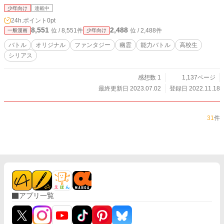
少年向け
連載中
24h.ポイント
0pt
8,551
2,488
位 / 8,551件
位 / 2,488件
一般漫画
少年向け
バトル
オリジナル
ファンタジー
幽霊
能力バトル
高校生
シリアス
感想数 1
1,137ページ
最終更新日 2023.07.02
登録日 2022.11.18
31
件
アプリ一覧