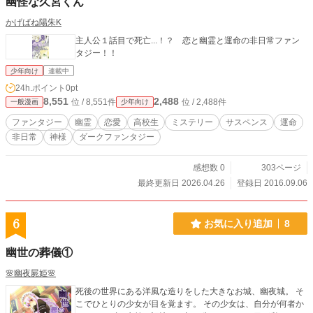
幽怪な久宮くん
かげばね陽朱K
主人公１話目で死亡...！？ 恋と幽霊と運命の非日常ファン
タジー！！
少年向け
連載中
24h.ポイント
0pt
8,551
2,488
位 / 8,551件
位 / 2,488件
一般漫画
少年向け
ファンタジー
幽霊
恋愛
高校生
ミステリー
サスペンス
運命
非日常
神様
ダークファンタジー
感想数 0
303ページ
最終更新日 2026.04.26
登録日 2016.09.06
6
お気に入り追加
8
幽世の葬儀①
🌸幽夜屍姫🌸
死後の世界にある洋風な造りをした大きなお城、幽夜城。 そ
こでひとりの少女が目を覚ます。 その少女は、自分が何者か