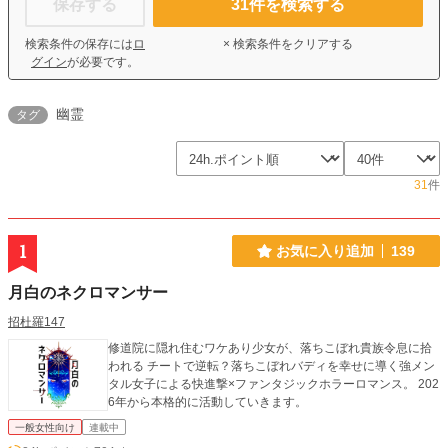
保存する
31
件を検索する
検索条件の保存には
ロ
× 検索条件をクリアする
グイン
が必要です。
幽霊
タグ
31
件
1
お気に入り追加
139
月白のネクロマンサー
招杜羅147
修道院に隠れ住むワケあり少女が、落ちこぼれ貴族令息に拾
われる チートで逆転？落ちこぼれバディを幸せに導く強メン
タル女子による快進撃×ファンタジックホラーロマンス。 202
6年から本格的に活動していきます。
一般女性向け
連載中