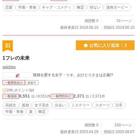
恋愛
学園・青春
ギャグ・コメディ
幽霊
切ない
漫画ダービー
感想数 0
31ページ
最終更新日 2019.06.10
登録日 2019.06.10
21
お気に入り追加
2
1フレの未来
yoichiro
孤独を愛する女子・リオ。おひとりさまは正義!?
一般男性向け
連載中
24h.ポイント
0pt
8,551
2,371
位 / 8,551件
位 / 2,371件
一般漫画
一般男性向け
高校生
孤独
女子高生
出会い
ミステリー
スポーツ
日常
学園・青春
夏
幽霊
感想数 0
150ページ
最終更新日 2023.04.29
登録日 2020.08.07