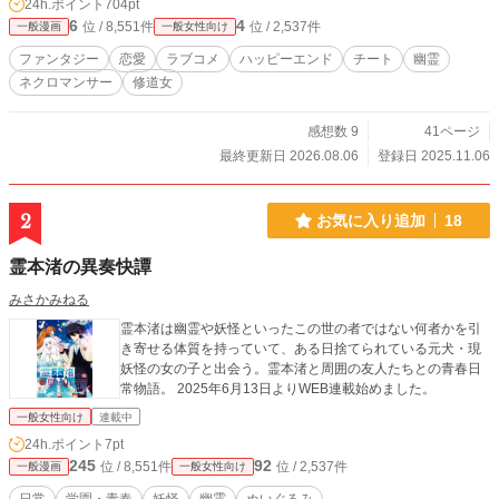
24h.ポイント
704pt
6
4
位 / 8,551件
位 / 2,537件
一般漫画
一般女性向け
ファンタジー
恋愛
ラブコメ
ハッピーエンド
チート
幽霊
ネクロマンサー
修道女
感想数 9
41ページ
最終更新日 2026.08.06
登録日 2025.11.06
2
お気に入り追加
18
霊本渚の異奏快譚
みさかみねる
霊本渚は幽霊や妖怪といったこの世の者ではない何者かを引
き寄せる体質を持っていて、ある日捨てられている元犬・現
妖怪の女の子と出会う。霊本渚と周囲の友人たちとの青春日
常物語。 2025年6月13日よりWEB連載始めました。
一般女性向け
連載中
24h.ポイント
7pt
245
92
位 / 8,551件
位 / 2,537件
一般漫画
一般女性向け