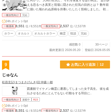
と向かう。 人間の狂気と、それを凌駕する霊の執念。 霊が訴
える恐るべき真実と現場に隠された狂気の目的とは？ 数年前
に描いた報われぬ原稿を供養いたしたく投稿しました。 初め
てクリスタで描きました。 上手く扱えませんでした。練習頑
一般女性向け
完結
張ります。
24h.ポイント
0pt
8,551
2,537
位 / 8,551件
位 / 2,537件
一般漫画
一般女性向け
ホラー
オカルト
オカルトホラー
幽霊
怪談
完結
感想数 0
30ページ
最終更新日 2026.05.20
登録日 2026.05.05
9
お気に入り追加
12
じゅなん
松昌玄記(まつまさげんき)旧:仲森一都
図書館でイケメン幽霊に遭遇してしまった女子高生。 彼を成
仏させるためにとんでもない行動をする羽目に..
一般女性向け
連載中
R15
24h.ポイント
0pt
8,551
2,537
位 / 8,551件
位 / 2,537件
一般漫画
一般女性向け