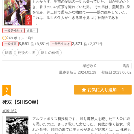
もわからず、生前の記憶の一切も失っていた。 目が覚めたと
き、香りのいい紅茶を淹れていた男。 その男は、燕尾服に身
を包み、紳士的で柔らかな物腰で―――骸の顔をしていた。
これは、幽世の住人が生きる道を見つける物語である――
―。
一般男性向け
連載中
24h.ポイント
0pt
8,551
2,371
位 / 8,551件
位 / 2,371件
一般漫画
一般男性向け
幽霊
死後の世界
幽世の葬儀
感想数 0
5話
最終更新日 2024.02.29
登録日 2023.06.02
7
お気に入り追加
1
死双【SHISOW】
妖崎由弦
アルファポリス初投稿です。 通り魔殺人を犯した主人公に取
り憑いたのは、さっき殺した女だった。 何故か懐く彼女。現
れた死神。 贖罪の果てに主人公が選んだ結末とは…… 死神も