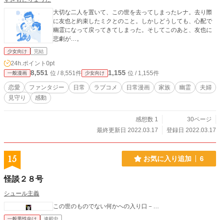
大切な二人を置いて、この世を去ってしまったレナ。去り際
に友也と約束したミクとのこと。しかしどうしても、心配で
幽霊になって戻ってきてしまった。そしてこのあと、友也に
悲劇が…。
少女向け
完結
24h.ポイント
0pt
8,551
1,155
位 / 8,551件
位 / 1,155件
一般漫画
少女向け
恋愛
ファンタジー
日常
ラブコメ
日常漫画
家族
幽霊
夫婦
見守り
感動
感想数 1
30ページ
最終更新日 2022.03.17
登録日 2022.03.17
15
お気に入り追加
6
怪談２８号
シュール主義
この世のものでない何かへの入り口－…
一般男性向け
連載中