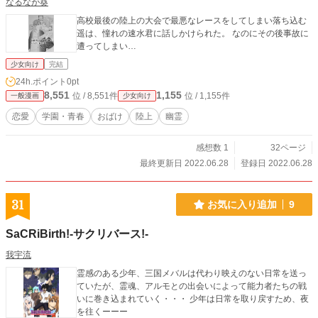
なるなが葵
高校最後の陸上の大会で最悪なレースをしてしまい落ち込む
遥は、憧れの速水君に話しかけられた。 なのにその後事故に
遭ってしまい…
少女向け
完結
24h.ポイント
0pt
8,551
1,155
位 / 8,551件
位 / 1,155件
一般漫画
少女向け
恋愛
学園・青春
おばけ
陸上
幽霊
感想数 1
32ページ
最終更新日 2022.06.28
登録日 2022.06.28
31
お気に入り追加
9
SaCRiBirth!-サクリバース!-
我宇流
霊感のある少年、三国メバルは代わり映えのない日常を送っ
ていたが、霊魂、アルモとの出会いによって能力者たちの戦
いに巻き込まれていく・・・ 少年は日常を取り戻すため、夜
を往くーーー