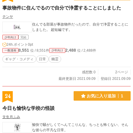
事故物件に住んでるので自分で浄霊することにしました
テンヤ
住んでる部屋が事故物件だったので、自分で浄霊することに
しました。 超短編です。
少年向け
完結
24h.ポイント
0pt
8,551
2,488
位 / 8,551件
位 / 2,488件
一般漫画
少年向け
ギャグ・コメディ
日常
幽霊
感想数 0
2ページ
最終更新日 2021.09.09
登録日 2021.09.09
24
お気に入り追加
1
今日も愉快な学校の怪談
文生月ふみ
愉快で騒がしくてへんてこりんな、ちっとも怖くない、そん
な彼らの平凡な日常。