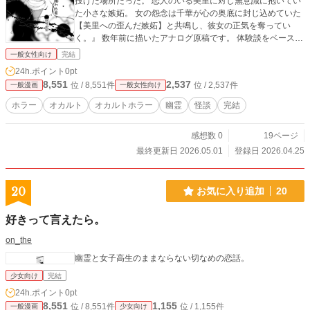
投げた場所だった。 恋人のいる美里に対し無意識に抱いてい
た小さな嫉妬。 女の怨念は千華が心の奥底に封じ込めていた
【美里への歪んだ嫉妬】と共鳴し、彼女の正気を奪ってい
く。』 数年前に描いたアナログ原稿です。 体験談をベースに
創作しました。 興味を持っていただけたら嬉しいです。
一般女性向け
完結
24h.ポイント
0pt
8,551
2,537
位 / 8,551件
位 / 2,537件
一般漫画
一般女性向け
ホラー
オカルト
オカルトホラー
幽霊
怪談
完結
感想数 0
19ページ
最終更新日 2026.05.01
登録日 2026.04.25
20
お気に入り追加
20
好きって言えたら。
on_the
幽霊と女子高生のままならない切なめの恋話。
少女向け
完結
24h.ポイント
0pt
8,551
1,155
位 / 8,551件
位 / 1,155件
一般漫画
少女向け