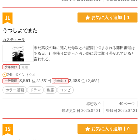
11
お気に入り追加
1
うつしよでまた
カスティーラ
未だ高校の時に死んだ母親との記憶に悩まされる藤田蜜瑠は
ある日、仕事帰りに寄った占い師に霊に取り憑かれていると
言われる。
少年向け
完結
24h.ポイント
0pt
8,551
2,488
位 / 8,551件
位 / 2,488件
一般漫画
少年向け
ホラー漫画
ドラマ
幽霊
コンビ
感想数 0
40ページ
最終更新日 2025.07.21
登録日 2025.07.21
12
お気に入り追加
0