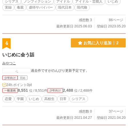
シリアス
ノンフィクション
アイドル
アイドル・芸能人
いじめ
実録
毒親
虐待サバイバー
現代日本
現代物
感想数 3
86ページ
最終更新日 2025.06.03
登録日 2023.05.20
4
お気に入り追加
2
いじめに会う話
みやつこ
過去作ですがのんびり更新予定です。
少年向け
完結
24h.ポイント
0pt
8,551
2,488
位 / 8,551件
位 / 2,488件
一般漫画
少年向け
恋愛
学園
いじめ
高校生
日常
シリアス
感想数 0
37ページ
最終更新日 2021.04.27
登録日 2021.04.20