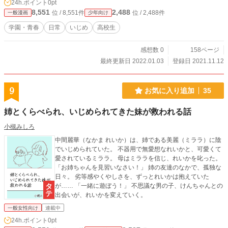
24h.ポイント
0pt
8,551
2,488
位 / 8,551件
位 / 2,488件
一般漫画
少年向け
学園・青春
日常
いじめ
高校生
感想数 0
158ページ
最終更新日 2022.01.03
登録日 2021.11.12
9
お気に入り追加
35
姉とくらべられ、いじめられてきた妹が救われる話
小槻みしろ
中間麗華（なかま れいか）は、姉である美麗（ミララ）に陰
でいじめられていた。 不器用で無愛想なれいかと、可愛くて
愛されているミララ。 母はミララを信じ、れいかを叱った。
「お姉ちゃんを見習いなさい！」 姉の友達のなかで、孤独な
日々。 劣等感やくやしさを、ずっとれいかは抱えていた
が…… 「一緒に遊ぼう！」 不思議な男の子、けんちゃんとの
出会いが、れいかを変えていく。
一般女性向け
連載中
24h.ポイント
0pt