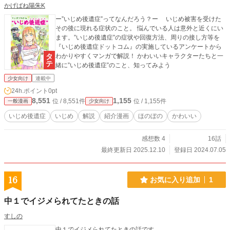
かげばね陽朱K
ー”いじめ後遺症”ってなんだろう？ー いじめ被害を受けた
その後に現れる症状のこと。 悩んでいる人は意外と近くにい
ます。”いじめ後遺症”の症状や回復方法、周りの接し方等を
『いじめ後遺症ドットコム』の実施しているアンケートから
わかりやすくマンガで解説！ かわいいキャラクターたちと一
緒に”いじめ後遺症”のこと、知ってみよう
少女向け
連載中
24h.ポイント
0pt
8,551
1,155
位 / 8,551件
位 / 1,155件
一般漫画
少女向け
いじめ後遺症
いじめ
解説
紹介漫画
ほのぼの
かわいい
感想数 4
16話
最終更新日 2025.12.10
登録日 2024.07.05
16
お気に入り追加
1
中１でイジメられてたときの話
すしの
中１でイジメられてたときの話です。