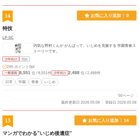
自分の居場所に違和感を抱えている少女（男の子）・入間 圭
（いるま けい）は、ある日、同じように孤独を抱える少年
（女の子）と出会う。孤独を共有する二人に、「社会」が襲
14
お気に入り追加
0
い掛かり、居場所を失っていく…。 ★クリエイターさんご紹
介★ 旅杖 飛礼（りょじょう ひらい）さん pixivでも活動さ
特技
れているLGBT当事者のアーティストさんです！ ぜひ、見に
行ってみて下さいね！ 飛礼さんのpixivページはコチラ！ http
LP-SC
s://www.pixiv.net/users/51855030
内気な野村くんが がんばって、いじめを克服する 学園青春ス
トーリーです。
少年向け
完結
24h.ポイント
0pt
8,551
2,488
位 / 8,551件
位 / 2,488件
一般漫画
少年向け
日常
学園
青春
いじめ
50ページ
最終更新日 2026.05.08
登録日 2026.05.08
15
お気に入り追加
14
マンガでわかる”いじめ後遺症”