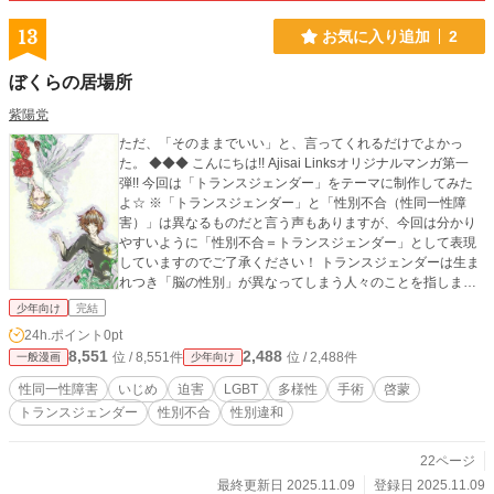
13
お気に入り追加
2
ぼくらの居場所
紫陽党
ただ、「そのままでいい」と、言ってくれるだけでよかっ
た。 ◆◆◆ こんにちは!! Ajisai Linksオリジナルマンガ第一
弾!! 今回は「トランスジェンダー」をテーマに制作してみた
よ☆ ※「トランスジェンダー」と「性別不合（性同一性障
害）」は異なるものだと言う声もありますが、今回は分かり
やすいように「性別不合＝トランスジェンダー」として表現
していますのでご了承ください！ トランスジェンダーは生ま
れつき「脳の性別」が異なってしまう人々のことを指します
（参考：アロマターゼ仮説）。「性別不合」はそれによって
少年向け
完結
いじめ等に遭い苦しんでいる方々を指します。 トランスジェ
24h.ポイント
0pt
ンダーは、まだまだ原因も解明されていないことが多く、
8,551
2,488
位 / 8,551件
位 / 2,488件
一般漫画
少年向け
「気持ちの問題」で片づけられてしまうことが多いです。そ
のため、自殺率が非常に高く、なんと10%にも上ると報告さ
性同一性障害
いじめ
迫害
LGBT
多様性
手術
啓蒙
れています。 トランスジェンダーの人も、そうでない人も、
トランスジェンダー
性別不合
性別違和
「性別」にとらわれないジェンダーフリーな社会になったら
いいですね☆ ☆子供向けトランスジェンダー啓発絵本「くん
ちゃんの おなやみ」はコチラ！ https://ajiassi.fanbox.cc/post
22ページ
s/3367658 ★「ぼくらの居場所」あらすじ★ 子供の頃から
最終更新日 2025.11.09
登録日 2025.11.09