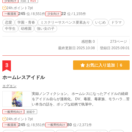
少女向け
完結
R15
24h.ポイント
7pt
245
22
位 / 8,551件
位 / 1,155件
一般漫画
少女向け
恋愛
学園・青春
ミステリーサスペンス要素あり
いじめ
ドラマ
中学生
幼稚園
強い女の子
感想数 0
273ページ
最終更新日 2025.10.08
登録日 2025.09.01
3
お気に入り追加
6
ホームレスアイドル
エグエン
実録ノンフィクション。 ホームレスになったアイドルの経緯
をアイドル自らが漫画化。 DV、毒親、毒家族、モラハラ…苦
い本当の話を、ポップな絵柄で執筆中。
一般男性向け
連載中
24h.ポイント
7pt
245
80
位 / 8,551件
位 / 2,371件
一般漫画
一般男性向け