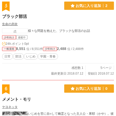
5
お気に入り追加
2
ブラック部活
生命の息吹
様々な問題を抱えた、ブラックな部活のお話
少年向け
連載中
24h.ポイント
0pt
8,551
2,488
位 / 8,551件
位 / 2,488件
一般漫画
少年向け
日常
部活
いじめ
学園・青春
感想数 1
5ページ
最終更新日 2018.07.12
登録日 2018.07.12
6
お気に入り追加
0
メメント・モリ
ヤヨネッタ
いじめを苦に自○して幽霊となった主人公・果耶（かや）。彼