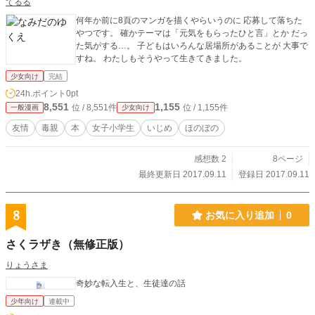
てるる
何年か前に8頁のマンガを描くやらいうのに 応募して落ちた
やつです。 確かテーマは「元気をもらったひと言」とか だっ
た気がする…。 子どもはいろんな居場所があることが 大事で
すね。 わたしもそうやって生きてきました。
少女向け
完結
24h.ポイント
0pt
8,551
1,155
位 / 8,551件
位 / 1,155件
一般漫画
少女向け
友情
毒親
本
女子小学生
いじめ
ほのぼの
感想数 2
8ページ
最終更新日 2017.09.11
登録日 2017.09.11
8
お気に入り追加
0
さくラザき（無修正版）
りょうさま
奇妙な転入生と、生徒達の話
少年向け
連載中