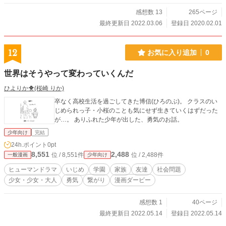
感想数 13
265ページ
最終更新日 2022.03.06
登録日 2020.02.01
12
お気に入り追加
0
世界はそうやって変わっていくんだ
ひよりか🐥(桜崎 りか)
卒なく高校生活を過ごしてきた博信(ひろのぶ)。 クラスのい
じめられっ子・小桜のことも気にせず生きていくはずだった
が…。 ありふれた少年が出した、勇気のお話。
少年向け
完結
24h.ポイント
0pt
8,551
2,488
位 / 8,551件
位 / 2,488件
一般漫画
少年向け
ヒューマンドラマ
いじめ
学園
家族
友達
社会問題
少女・少女・大人
勇気
繋がり
漫画ダービー
感想数 1
40ページ
最終更新日 2022.05.14
登録日 2022.05.14