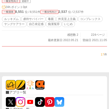
一般女性向け
連載中
24h.ポイント
0pt
8,551
2,537
位 / 8,551件
位 / 2,537件
一般漫画
一般女性向け
ルッキズム
虐待サバイバー
毒親
外見至上主義
コンプレックス
ヤングケアラー
自己肯定感
痴漢冤罪
いじめ
感想数 2
224ページ
最終更新日 2022.05.21
登録日 2021.11.05
17
件
アプリ一覧