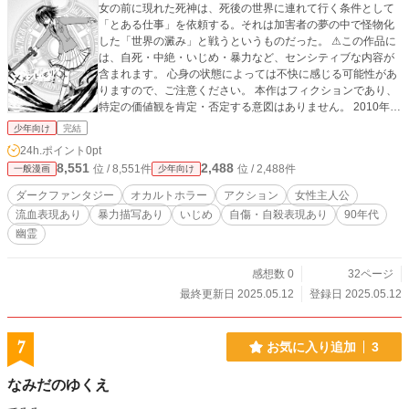
女の前に現れた死神は、死後の世界に連れて行く条件として
「とある仕事」を依頼する。それは加害者の夢の中で怪物化
した「世界の澱み」と戦うというものだった。 ⚠この作品に
は、自死・中絶・いじめ・暴力など、センシティブな内容が
含まれます。 心身の状態によっては不快に感じる可能性があ
りますので、ご注意ください。 本作はフィクションであり、
特定の価値観を肯定・否定する意図はありません。 2010年5
月4日発行のサークル髑髏倶楽部さんによる合同誌「髑髏倶楽
少年向け
完結
部創作誌009/連創02」に寄稿した原稿を加筆修正したもので
24h.ポイント
0pt
す。
8,551
2,488
位 / 8,551件
位 / 2,488件
一般漫画
少年向け
ダークファンタジー
オカルトホラー
アクション
女性主人公
流血表現あり
暴力描写あり
いじめ
自傷・自殺表現あり
90年代
幽霊
感想数 0
32ページ
最終更新日 2025.05.12
登録日 2025.05.12
7
お気に入り追加
3
なみだのゆくえ