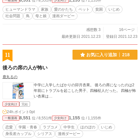
8,551
1,155
位 / 8,551件
位 / 1,155件
一般漫画
少女向け
ヒューマンドラマ
家族
愛のかたち
ペット
貧困
いじめ
社会問題
鳥
母と娘
漫画ダービー
感想数 3
16ページ
最終更新日 2021.12.23
登録日 2021.12.23
11
お気に入り追加
218
後ろの席の人が怖い
鹿丸るの
中学に入学したばかりの卯月杏果。 後ろの席になったのは2
年前にトラブルを起こした男子、四極柾人だった。 四極が怖
い杏果は…
少女向け
完結
24h.ポイント
0pt
8,551
1,155
位 / 8,551件
位 / 1,155件
一般漫画
少女向け
恋愛
学園・青春
ラブコメ
中学生
ほのぼの
いじめ
身長差カップル
シリアス
漫画ダービー