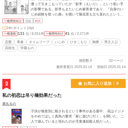
遭って引きこもっていたが「影李（えいり）」という歌い手
の影響である。影李もまたいじめ被害者であり、『自身のい
じめ経験を歌った曲』を聴いて陽花里も立ち直れたという過
去を持つ。 だが実はこの「歌い手・影李」と日南田は高校時
一般男性向け
完結
R15
代は同級生であり、日南田は彼女のいじめを「見て見ぬふ
24h.ポイント
14pt
り」をしていた過去があった。 そしてそんなある日、突然日
131
41
位 / 8,551件
位 / 2,371件
一般漫画
一般男性向け
南田は「高校時代」にタイムリープしてしまう。 そこでは前
の世界と同様、陽花里はまだ引きこもっており、影李もいじ
恋愛
青春
タイムリープ
いじめ
ひきこもり
胸糞
男主人公
めに遭っていた。 陽花里に対して「早く復学しないと、将来
高校生
学園もの
大変なことになるよ？」と説教するも、当時不仲だった陽花
里には聴いてもらえず、日南田は「やっぱり、影李の歌が必
要か」と考える。 そして、そんな折に影李がいじめられてい
感想数 0
32ページ
る現場に遭遇する。 ここで日南田は 「もしここで彼女を助け
最終更新日 2025.01.14
登録日 2025.01.14
たら、影李は歌い手にはならないから、陽花里は引きこもり
から立ち直れないんじゃないか？」 と思いながらも、いわゆ
る青春ものでよくあるような、 「いじめから助けたら、可愛
2
お気に入り追加
9
い影李さんは、僕に惚れてくれる」 という展開を期待した下
心に突き動かされて、彼女をいじめから助けることになる。
私の初恋は吊り橋効果だった
だが影李はそんな『男にとって都合のいいいじめられっ子』
ではなかった。 これによって、前世とは大きく世界が変わっ
鹿丸るの
ていくことになる。
子供が無差別に殺されるという事件がある最中、 花はイジメ
をやめてほしく真鳥の要求「家に遊びに行く」を聞いた。 二
人で遊んでいると現れたのが児童連続殺人犯だった。