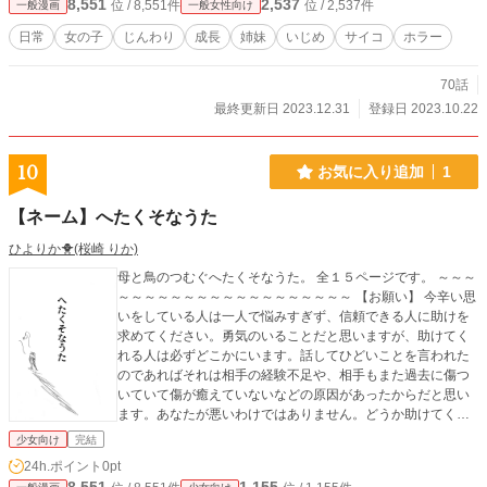
8,551
2,537
位 / 8,551件
位 / 2,537件
一般漫画
一般女性向け
日常
女の子
じんわり
成長
姉妹
いじめ
サイコ
ホラー
70話
最終更新日 2023.12.31
登録日 2023.10.22
10
お気に入り追加
1
【ネーム】へたくそなうた
ひよりか🐥(桜崎 りか)
母と鳥のつむぐへたくそなうた。 全１５ページです。 ～～～
～～～～～～～～～～～～～～～～～～ 【お願い】 今辛い思
いをしている人は一人で悩みすぎず、信頼できる人に助けを
求めてください。勇気のいることだと思いますが、助けてく
れる人は必ずどこかにいます。話してひどいことを言われた
のであればそれは相手の経験不足や、相手もまた過去に傷つ
いていて傷が癒えていないなどの原因があったからだと思い
ます。あなたが悪いわけではありません。どうか助けてくれ
る人を探し続けてください。 厚生労働省や文部科学省でも相
少女向け
完結
談窓口を開いています。是非検索してみてください。
24h.ポイント
0pt