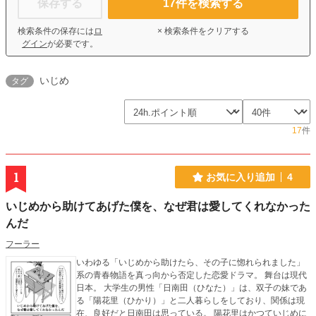
保存する
17
件を検索する
検索条件の保存には
ロ
× 検索条件をクリアする
グイン
が必要です。
いじめ
タグ
17
件
1
お気に入り追加
4
いじめから助けてあげた僕を、なぜ君は愛してくれなかった
んだ
フーラー
いわゆる「いじめから助けたら、その子に惚れられました」
系の青春物語を真っ向から否定した恋愛ドラマ。 舞台は現代
日本。 大学生の男性「日南田（ひなた）」は、双子の妹であ
る「陽花里（ひかり）」と二人暮らしをしており、関係は現
在、良好だと日南田は思っている。 陽花里はかつていじめに