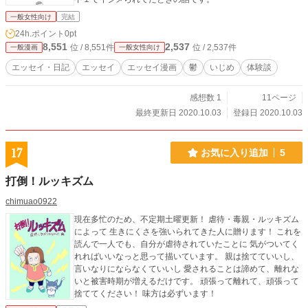
一般女性向け
完結
24h.ポイント
0pt
8,551
2,537
位 / 8,551件
位 / 2,537件
一般漫画
一般女性向け
エッセイ・日記
エッセイ
エッセイ漫画
鬱
いじめ
体験談
感想数 1
11ページ
最終更新日 2020.10.03
登録日 2020.10.03
17
お気に入り追加
5
打倒！ルッキズム
chimuao0922
現在多忙のため、不定期土曜更新！ 虐待・毒親・ルッキズム
によって 生きにくさを強いられてきた人に贈ります！ これを
読んで一人でも、自分が虐待されていたことに 気がついてく
れればいいなっと思って描いています。 親は捨てていいし、
言いなりにならなくていいし 愛されることは諦めて、離れな
いと被害時期が増えるだけです。 頑張って離れて、頑張って
捨ててください！ 味方は必ずいます！